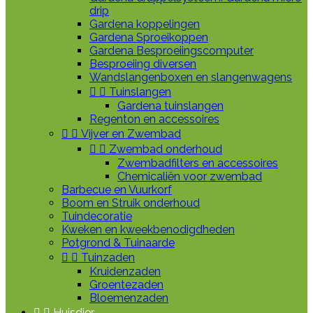
drip
Gardena koppelingen
Gardena Sproeikoppen
Gardena Besproeiingscomputer
Besproeiing diversen
Wandslangenboxen en slangenwagens


Tuinslangen
Gardena tuinslangen
Regenton en accessoires


Vijver en Zwembad


Zwembad onderhoud
Zwembadfilters en accessoires
Chemicaliën voor zwembad
Barbecue en Vuurkorf
Boom en Struik onderhoud
Tuindecoratie
Kweken en kweekbenodigdheden
Potgrond & Tuinaarde


Tuinzaden
Kruidenzaden
Groentezaden
Bloemenzaden


Huisdier