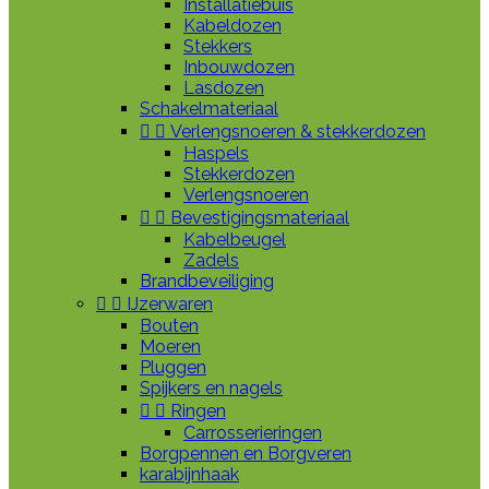
Installatiebuis
Kabeldozen
Stekkers
Inbouwdozen
Lasdozen
Schakelmateriaal


Verlengsnoeren & stekkerdozen
Haspels
Stekkerdozen
Verlengsnoeren


Bevestigingsmateriaal
Kabelbeugel
Zadels
Brandbeveiliging


IJzerwaren
Bouten
Moeren
Pluggen
Spijkers en nagels


Ringen
Carrosserieringen
Borgpennen en Borgveren
karabijnhaak