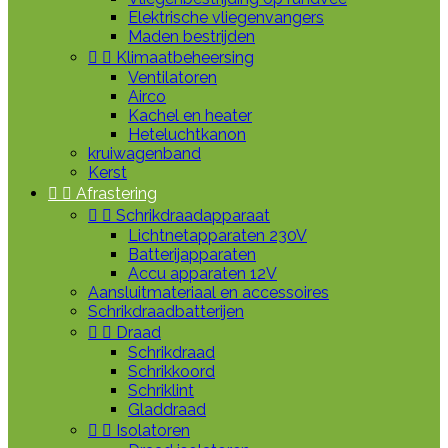
Elektrische vliegenvangers
Maden bestrijden


Klimaatbeheersing
Ventilatoren
Airco
Kachel en heater
Heteluchtkanon
kruiwagenband
Kerst


Afrastering


Schrikdraadapparaat
Lichtnetapparaten 230V
Batterijapparaten
Accu apparaten 12V
Aansluitmateriaal en accessoires
Schrikdraadbatterijen


Draad
Schrikdraad
Schrikkoord
Schriklint
Gladdraad


Isolatoren