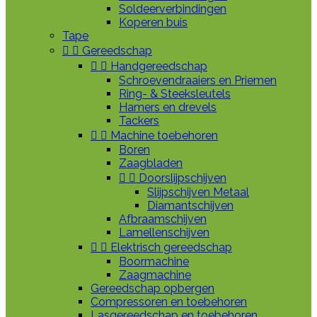
Soldeerverbindingen
Koperen buis
Tape


Gereedschap


Handgereedschap
Schroevendraaiers en Priemen
Ring- & Steeksleutels
Hamers en drevels
Tackers


Machine toebehoren
Boren
Zaagbladen


Doorslijpschijven
Slijpschijven Metaal
Diamantschijven
Afbraamschijven
Lamellenschijven


Elektrisch gereedschap
Boormachine
Zaagmachine
Gereedschap opbergen
Compressoren en toebehoren
Lasgereedschap en toebehoren