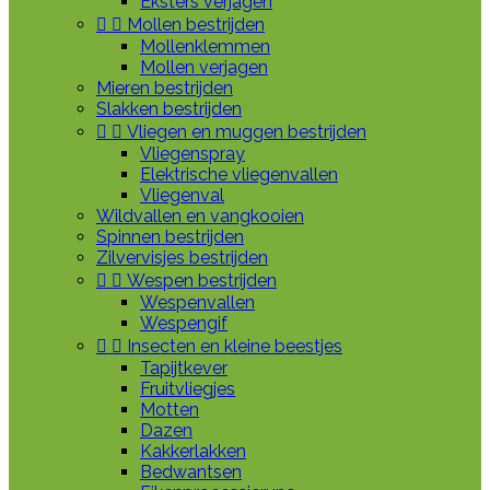
Eksters verjagen


Mollen bestrijden
Mollenklemmen
Mollen verjagen
Mieren bestrijden
Slakken bestrijden


Vliegen en muggen bestrijden
Vliegenspray
Elektrische vliegenvallen
Vliegenval
Wildvallen en vangkooien
Spinnen bestrijden
Zilvervisjes bestrijden


Wespen bestrijden
Wespenvallen
Wespengif


Insecten en kleine beestjes
Tapijtkever
Fruitvliegjes
Motten
Dazen
Kakkerlakken
Bedwantsen