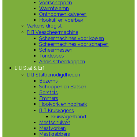
Voerscheppen
Warmtelamp
Onthoornen kalveren
Hooiruif en voerbak
Varkens drogist


Veescheermachine
Scheermachines voor koeien
Scheermachines voor schapen
Scheermessen
Tondeuses
Andis scheerkoppen


Stal & Erf


Stalbenodigdheden
Bezems
Schoppen en Batsen
Borstels
Emmers
Hooivork en hooihark


Kruiwagens
kruiwagenband
Mestschuiven
Mestvorken
Mestkrabbers