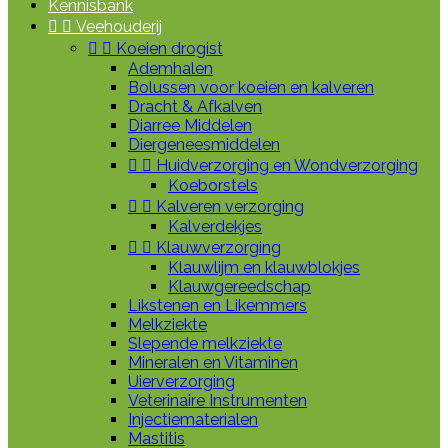
Kennisbank


Veehouderij


Koeien drogist
Ademhalen
Bolussen voor koeien en kalveren
Dracht & Afkalven
Diarree Middelen
Diergeneesmiddelen


Huidverzorging en Wondverzorging
Koeborstels


Kalveren verzorging
Kalverdekjes


Klauwverzorging
Klauwlijm en klauwblokjes
Klauwgereedschap
Likstenen en Likemmers
Melkziekte
Slepende melkziekte
Mineralen en Vitaminen
Uierverzorging
Veterinaire Instrumenten
Injectiematerialen
Mastitis