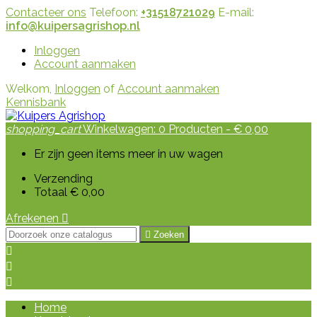
Contacteer ons
Telefoon:
+31518721029
E-mail:
info@kuipersagrishop.nl
Inloggen
Account aanmaken
Welkom,
Inloggen
of
Account aanmaken
Kennisbank
shopping_cart
Winkelwagen:
0
Producten - € 0,00
Er zijn geen items meer in uw wagen
Verzending
Totaal
€ 0,00
Afrekenen


Zoeken



Home