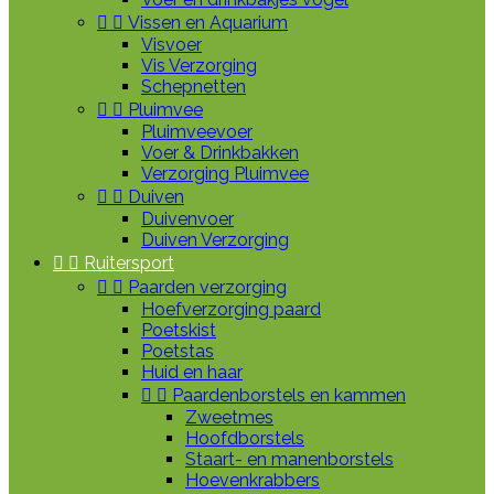


Vissen en Aquarium
Visvoer
Vis Verzorging
Schepnetten


Pluimvee
Pluimveevoer
Voer & Drinkbakken
Verzorging Pluimvee


Duiven
Duivenvoer
Duiven Verzorging


Ruitersport


Paarden verzorging
Hoefverzorging paard
Poetskist
Poetstas
Huid en haar


Paardenborstels en kammen
Zweetmes
Hoofdborstels
Staart- en manenborstels
Hoevenkrabbers