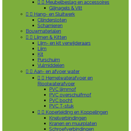


Meubelbeslag en accessoires
Glijnagels & Vilt


Hang- en Sluitwerk
Cilindersloten
Scharnieren
Bouwmaterialen


Lijmen & Kitten
Lijm- en kit verwijderaars
Lijm
Kit
Purschuim
Vulmiddelen


Aan- en afvoer water


Hemelwaterafvoer en
Rioolwaterafvoer
PVC lijmmof
PVC overschuifmof
PVC bocht
PVC T-stuk


Koperleiding en Koppelingen
Knelverbindingen
Kranen en muurplaten
Schroefverbindingen