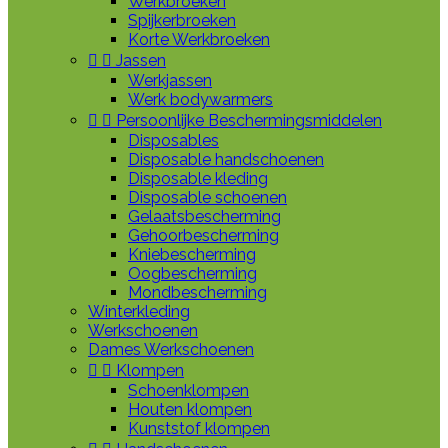
Werkbroeken
Spijkerbroeken
Korte Werkbroeken


Jassen
Werkjassen
Werk bodywarmers


Persoonlijke Beschermingsmiddelen
Disposables
Disposable handschoenen
Disposable kleding
Disposable schoenen
Gelaatsbescherming
Gehoorbescherming
Kniebescherming
Oogbescherming
Mondbescherming
Winterkleding
Werkschoenen
Dames Werkschoenen


Klompen
Schoenklompen
Houten klompen
Kunststof klompen