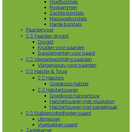
Hoefborstels
Roskammen
Zachte borstels
Massageborstels
Harde borstels
Paardenvoer


Paarden drogist
Drogist
Kruiden voor paarden
Supplementen voor paard


Vliegenbestrijding paarden
Vliegenspray voor paarden


Halster & Touw


Halsters
Goedkoop halster


Halstertouwen
Goedkoop halstertouw
Halstertouwen met musketon
Halstertouwen met paniekhaak


Stalbenodigdheden paard
Uitmesten
Voerbakken paard
Zadelkamer