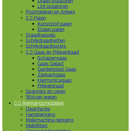
Draad isolatoren
Lint isolatoren
Poortgrepen en Ankers


Palen
Kunststof palen
Stalen palen
Draadhaspels
Schrikdraadnetten
Schrikdraadtesters


Gaas en Prikkeldraad
Schapengaas
Gaas Gelast
Gardenplast Gaas
Zeskantgaas
Harmonicagaas
Prikkeldraad
Spanners en veren
Wolven weren


Reinigingsmiddelen
Desinfectie
Handreiniging
Melkmachine reiniging
Melkfilters