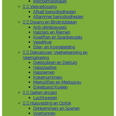
Injectiematerialen


Veeverlossing
Afkalf benodigdheden
Aflammer benodigdheden


Dwang en Bindmiddelen
Anti-drinkbeugels
Halsters en Riemen
Koeliften en Spanbeugels
Veedrijver
Stier- en Koegeleiding


Dekseizoen, Veeherkenning en
Veemarkering
Dekblokken en Dektuig
Halsplaatjes
Halsriemen
Kokernummers
Merkstiften en Merkspray
Enkelband Koeien


Geiten drogist
Luchtwegen


Huisvesting en Opfok
Drinkemmers en Spenen
Voertonnen