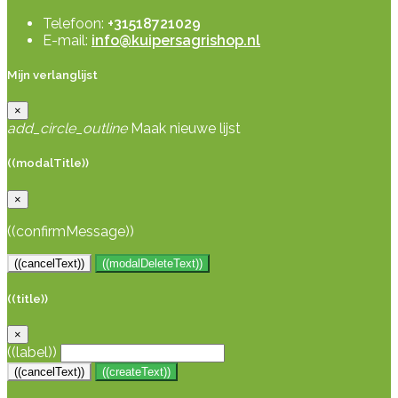
Telefoon:
+31518721029
E-mail:
info@kuipersagrishop.nl
Mijn verlanglijst
×
add_circle_outline
Maak nieuwe lijst
((modalTitle))
×
((confirmMessage))
((cancelText))
((modalDeleteText))
((title))
×
((label))
((cancelText))
((createText))