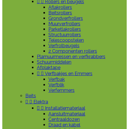


Rollers en beugels
Aflakrollers
Beitsrollers
Grondverfrollers
Muurverfrollers
Parketlakrollers
Structuurrollers
Telescoopstelen
Verfrolbeugels
2 Componenten rollers
Plamuurmessen en verfkrabbers
Schuurmiddelen
Afplaktape


Verfbakjes en Emmers
Verfbak
Verfblik
Verfemmers
Beits


Elektra


Installatiemateriaal
Aansluitmateriaal
Centraaldozen
Draad en kabel