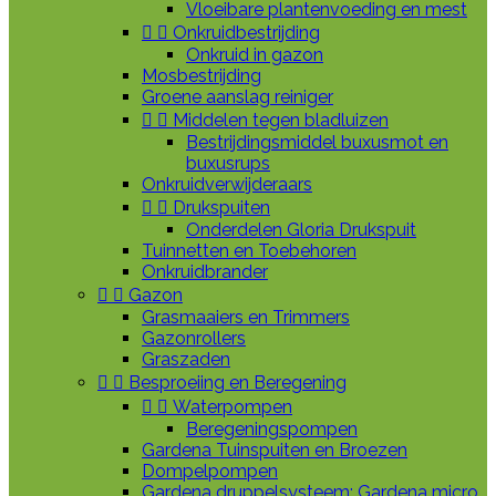
Vloeibare plantenvoeding en mest


Onkruidbestrijding
Onkruid in gazon
Mosbestrijding
Groene aanslag reiniger


Middelen tegen bladluizen
Bestrijdingsmiddel buxusmot en
buxusrups
Onkruidverwijderaars


Drukspuiten
Onderdelen Gloria Drukspuit
Tuinnetten en Toebehoren
Onkruidbrander


Gazon
Grasmaaiers en Trimmers
Gazonrollers
Graszaden


Besproeiing en Beregening


Waterpompen
Beregeningspompen
Gardena Tuinspuiten en Broezen
Dompelpompen
Gardena druppelsysteem: Gardena micro