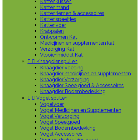
Kattenkussen
Kattenmand
Kattenriemen & accessoires
Kattenspeeltjes
Kattenvoer
Krabpalen
Ontwormen Kat
Medicijnen en supplementen kat
Verzorging Kat
Vlooienmiddel Kat


Knaagdier spullen
Knaagdier voeding
Knaagdier medicijnen en supplementen
Knaagdier Verzorging
Knaagdier Speelgoed & Accessoires
Knaagdier Bodembedekking


Vogel spullen
Vogelvoer
Vogel Medicijnen en Supplementen
Vogel Verzorging
Vogel Speelgoed
Vogel Bodembedekking
Vogel Accessoires
Voer en drinkbakjes vogel