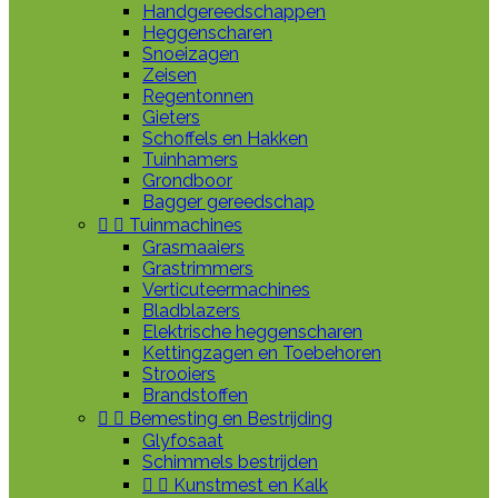
Handgereedschappen
Heggenscharen
Snoeizagen
Zeisen
Regentonnen
Gieters
Schoffels en Hakken
Tuinhamers
Grondboor
Bagger gereedschap


Tuinmachines
Grasmaaiers
Grastrimmers
Verticuteermachines
Bladblazers
Elektrische heggenscharen
Kettingzagen en Toebehoren
Strooiers
Brandstoffen


Bemesting en Bestrijding
Glyfosaat
Schimmels bestrijden


Kunstmest en Kalk