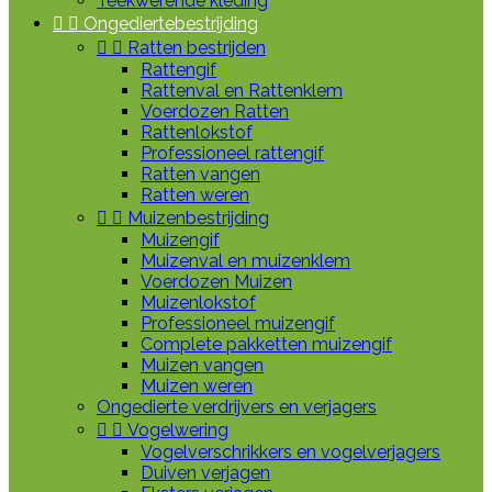
Teekwerende kleding


Ongediertebestrijding


Ratten bestrijden
Rattengif
Rattenval en Rattenklem
Voerdozen Ratten
Rattenlokstof
Professioneel rattengif
Ratten vangen
Ratten weren


Muizenbestrijding
Muizengif
Muizenval en muizenklem
Voerdozen Muizen
Muizenlokstof
Professioneel muizengif
Complete pakketten muizengif
Muizen vangen
Muizen weren
Ongedierte verdrijvers en verjagers


Vogelwering
Vogelverschrikkers en vogelverjagers
Duiven verjagen