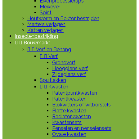
Eikenprocessierups
Meikever
Spint
Houtworm en Boktor bestrijden
Marters verjagen
Katten verjagen
Insectenbestrijding


Bouwmarkt


Verf en Behang


Verf
Grondverf
Hoogglans verf
Zijdeglans verf
Spuitlakken


Kwasten
Patentpuntkwasten
Patentkwasten
Blokwitters of witborstels
Platte kwasten
Radiatorkwasten
Kwastensets
Penselen en penselensets
Ovale kwasten