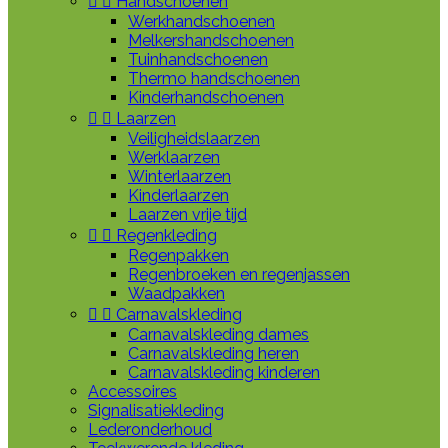


Handschoenen
Werkhandschoenen
Melkershandschoenen
Tuinhandschoenen
Thermo handschoenen
Kinderhandschoenen


Laarzen
Veiligheidslaarzen
Werklaarzen
Winterlaarzen
Kinderlaarzen
Laarzen vrije tijd


Regenkleding
Regenpakken
Regenbroeken en regenjassen
Waadpakken


Carnavalskleding
Carnavalskleding dames
Carnavalskleding heren
Carnavalskleding kinderen
Accessoires
Signalisatiekleding
Lederonderhoud