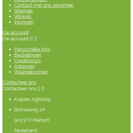
Contact met ons opnemen
Sitemap
Winkels
Inloggen
Uw account
Uw account


Persoonlijke Info
Bestellingen
Creditnota's
Adressen
Waardebonnen
Contacteer ons
Contacteer ons


Kuipers Agrishop
Botniaweg 2A
9073TV Marrum
Nederland