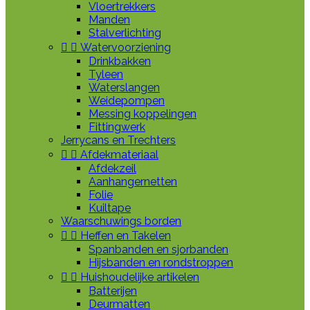
Vloertrekkers
Manden
Stalverlichting


Watervoorziening
Drinkbakken
Tyleen
Waterslangen
Weidepompen
Messing koppelingen
Fittingwerk
Jerrycans en Trechters


Afdekmateriaal
Afdekzeil
Aanhangernetten
Folie
Kuiltape
Waarschuwings borden


Heffen en Takelen
Spanbanden en sjorbanden
Hijsbanden en rondstroppen


Huishoudelijke artikelen
Batterijen
Deurmatten