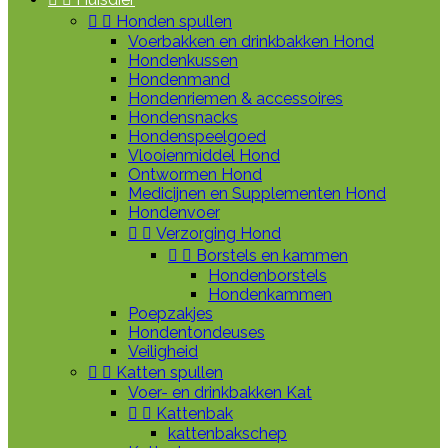


Honden spullen
Voerbakken en drinkbakken Hond
Hondenkussen
Hondenmand
Hondenriemen & accessoires
Hondensnacks
Hondenspeelgoed
Vlooienmiddel Hond
Ontwormen Hond
Medicijnen en Supplementen Hond
Hondenvoer


Verzorging Hond


Borstels en kammen
Hondenborstels
Hondenkammen
Poepzakjes
Hondentondeuses
Veiligheid


Katten spullen
Voer- en drinkbakken Kat


Kattenbak
kattenbakschep