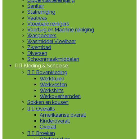
Oppervlaktereiniging
Sanitair
Stalreiniging
Vaatwas
Vloeibare reinigers
Voertuig en Machine reiniging
Waspoeders
Wasmiddel Vloeibaar
Zwembad
Diversen
Schoonmaakmiddelen


Kleding & Schoeisel


Bovenkleding
Werktruien
Werkvesten
Werkshirts
Werkoverhemden
Sokken en kousen


Overalls
Amerikaanse overall
Kinderoverall
Overall


Broeken