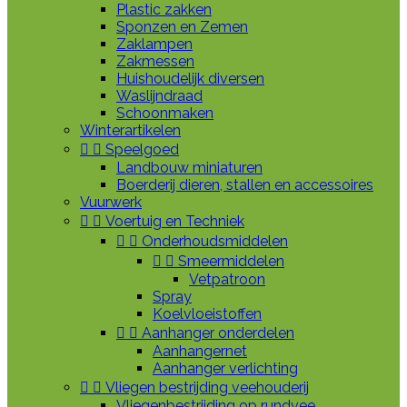
Plastic zakken
Sponzen en Zemen
Zaklampen
Zakmessen
Huishoudelijk diversen
Waslijndraad
Schoonmaken
Winterartikelen


Speelgoed
Landbouw miniaturen
Boerderij dieren, stallen en accessoires
Vuurwerk


Voertuig en Techniek


Onderhoudsmiddelen


Smeermiddelen
Vetpatroon
Spray
Koelvloeistoffen


Aanhanger onderdelen
Aanhangernet
Aanhanger verlichting


Vliegen bestrijding veehouderij
Vliegenbestrijding op rundvee