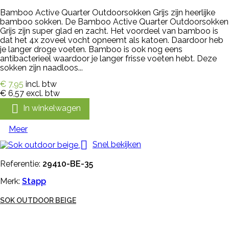
Bamboo Active Quarter Outdoorsokken Grijs zijn heerlijke
bamboo sokken. De Bamboo Active Quarter Outdoorsokken
Grijs zijn super glad en zacht. Het voordeel van bamboo is
dat het 4x zoveel vocht opneemt als katoen. Daardoor heb
je langer droge voeten. Bamboo is ook nog eens
antibacterieel waardoor je langer frisse voeten hebt. Deze
sokken zijn naadloos...
€ 7,95
incl. btw
€ 6,57
excl. btw

In winkelwagen
Meer

Snel bekijken
Referentie:
29410-BE-35
Merk:
Stapp
SOK OUTDOOR BEIGE