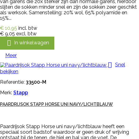
van garens die 20x sterker zijn dan normale garens, hierdoor
slijten de sokken minder snel en zijn de sokken zeer geschikt
als werksok. Samenstelling: 20% wol, 65% polyamide en
15%...
€ 10,95
incl. btw
€ 9,05
excl. btw

In winkelwagen
Meer

Snel
bekijken
Referentie:
33500-M
Merk:
Stapp
PAARDRIJSOK STAPP HORSE UNI NAVY/LICHTBLAUW
Paardrijsok Stapp Horse uni navy/lichtblauw heeft een
speciaal soort badstof waardoor er geen druk of wrijving
ontstaat bij de tenen, de hiel en bal van de voet. De