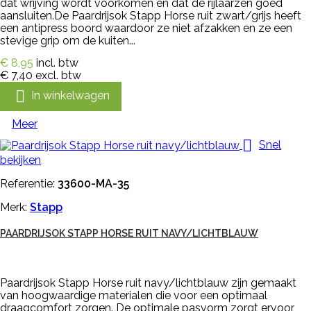
dat wrijving wordt voorkomen en dat de rijlaarzen goed
aansluiten.De Paardrijsok Stapp Horse ruit zwart/grijs heeft
een antipress boord waardoor ze niet afzakken en ze een
stevige grip om de kuiten...
€ 8,95
incl. btw
€ 7,40
excl. btw

In winkelwagen
Meer

Snel
bekijken
Referentie:
33600-MA-35
Merk:
Stapp
PAARDRIJSOK STAPP HORSE RUIT NAVY/LICHTBLAUW
Paardrijsok Stapp Horse ruit navy/lichtblauw zijn gemaakt
van hoogwaardige materialen die voor een optimaal
draagcomfort zorgen. De optimale pasvorm zorgt ervoor