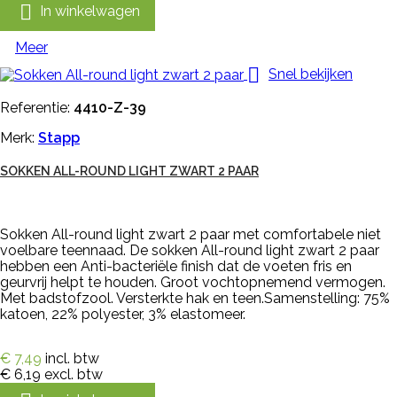

In winkelwagen
Meer

Snel bekijken
Referentie:
4410-Z-39
Merk:
Stapp
SOKKEN ALL-ROUND LIGHT ZWART 2 PAAR
Sokken All-round light zwart 2 paar met comfortabele niet
voelbare teennaad. De sokken All-round light zwart 2 paar
hebben een Anti-bacteriële finish dat de voeten fris en
geurvrij helpt te houden. Groot vochtopnemend vermogen.
Met badstofzool. Versterkte hak en teen.Samenstelling: 75%
katoen, 22% polyester, 3% elastomeer.
€ 7,49
incl. btw
€ 6,19
excl. btw