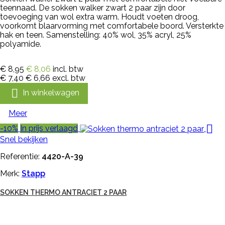
teennaad. De sokken walker zwart 2 paar zijn door
toevoeging van wol extra warm. Houdt voeten droog,
voorkomt blaarvorming met comfortabele boord. Versterkte
hak en teen. Samenstelling: 40% wol, 35% acryl, 25%
polyamide.
€ 8,95
€ 8,06
incl. btw
€ 7,40
€ 6,66
excl. btw

In winkelwagen
Meer

-10%
In prijs verlaagd
Snel bekijken
Referentie:
4420-A-39
Merk:
Stapp
SOKKEN THERMO ANTRACIET 2 PAAR