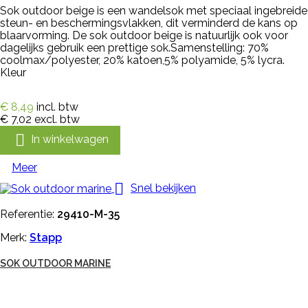
Sok outdoor beige is een wandelsok met speciaal ingebreide
steun- en beschermingsvlakken, dit verminderd de kans op
blaarvorming. De sok outdoor beige is natuurlijk ook voor
dagelijks gebruik een prettige sok.Samenstelling: 70%
coolmax/polyester, 20% katoen,5% polyamide, 5% lycra.
Kleur
€ 8,49
incl. btw
€ 7,02
excl. btw

In winkelwagen
Meer

Snel bekijken
Referentie:
29410-M-35
Merk:
Stapp
SOK OUTDOOR MARINE