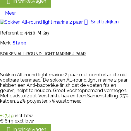

In winkelwagen
Meer

Snel bekijken
Referentie:
4410-M-39
Merk:
Stapp
SOKKEN ALL-ROUND LIGHT MARINE 2 PAAR
Sokken All-round light marine 2 paar met comfortabele niet
voelbare teennaad. De sokken All-round light marine 2 paar
hebben een Anti-bacteriële finish dat de voeten fris en
geurvrij helpt te houden. Groot vochtopnemend vermogen.
Met badstofzool. Versterkte hak en teen.Samenstelling: 75%
katoen, 22% polyester, 3% elastomeer.
€ 7,49
incl. btw
€ 6,19
excl. btw

In winkelwagen