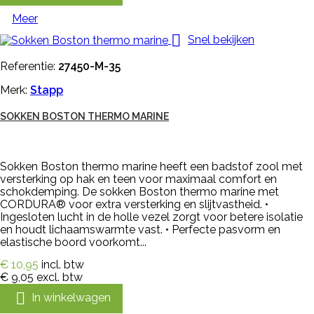
Meer

Snel bekijken
Referentie:
27450-M-35
Merk:
Stapp
SOKKEN BOSTON THERMO MARINE
Sokken Boston thermo marine heeft een badstof zool met
versterking op hak en teen voor maximaal comfort en
schokdemping. De sokken Boston thermo marine met
CORDURA® voor extra versterking en slijtvastheid. •
Ingesloten lucht in de holle vezel zorgt voor betere isolatie
en houdt lichaamswarmte vast. • Perfecte pasvorm en
elastische boord voorkomt...
€ 10,95
incl. btw
€ 9,05
excl. btw

In winkelwagen