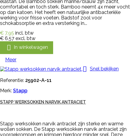
elastan. De Bamboo sokken marine/blauw zijn zacht,
comfortabel en toch sterk. Bamboo neemt 4x meer vocht
op dan katoen. Het heeft een natuurlijke antibacteriële
werking voor frisse voeten. Badstof zool voor
schokabsorptie en extra versterking in...
€ 7,95
incl. btw
€ 6,57
excl. btw

In winkelwagen
Meer

Snel bekijken
Referentie:
25902-A-11
Merk:
Stapp
STAPP WERKSOKKEN NARVIK ANTRACIET
Stapp werksokken narvik antraciet zijn sterke en warme
wollen sokken. De Stapp werksokken narvik antraciet zijn
voorgekrompen en krimpen hierdoor minder snel. Deze