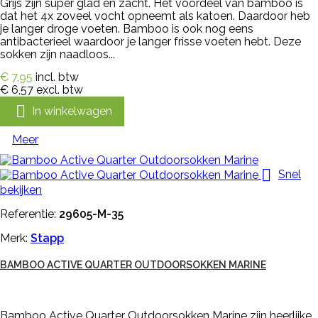
Grijs zijn super glad en zacht. Het voordeel van bamboo is
dat het 4x zoveel vocht opneemt als katoen. Daardoor heb
je langer droge voeten. Bamboo is ook nog eens
antibacterieel waardoor je langer frisse voeten hebt. Deze
sokken zijn naadloos...
€ 7,95
incl. btw
€ 6,57
excl. btw

In winkelwagen
Meer

Snel
bekijken
Referentie:
29605-M-35
Merk:
Stapp
BAMBOO ACTIVE QUARTER OUTDOORSOKKEN MARINE
Bamboo Active Quarter Outdoorsokken Marine zijn heerlijke