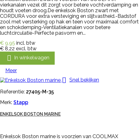
vierkanalen vezel dit zorgt voor betere vochtverdamping en
houdt voeten droog.De enkelsok Boston zwart met
CORDURA voor extra versteviging en slijtvastheid.-Badstof
zool met versterking op hak en teen voor maximaal comfort
en schokdemping-Ventilatiekanalen voor betere
luchtcirculatie-Perfecte pasvorm en...
€ 9,95
incl. btw
€ 8,22
excl. btw

In winkelwagen
Meer

Snel bekijken
Referentie:
27405-M-35
Merk:
Stapp
ENKELSOK BOSTON MARINE
Enkelsok Boston marine is voorzien van COOLMAX