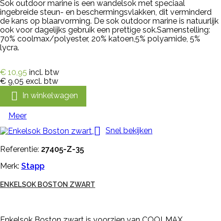
Sok outdoor marine is een wandelsok met speciaal
ingebreide steun- en beschermingsvlakken, dit verminderd
de kans op blaarvorming. De sok outdoor marine is natuurlijk
ook voor dagelijks gebruik een prettige sok.Samenstelling:
70% coolmax/polyester, 20% katoen,5% polyamide, 5%
lycra.
€ 10,95
incl. btw
€ 9,05
excl. btw

In winkelwagen
Meer

Snel bekijken
Referentie:
27405-Z-35
Merk:
Stapp
ENKELSOK BOSTON ZWART
Enkelsok Boston zwart is voorzien van COOLMAX