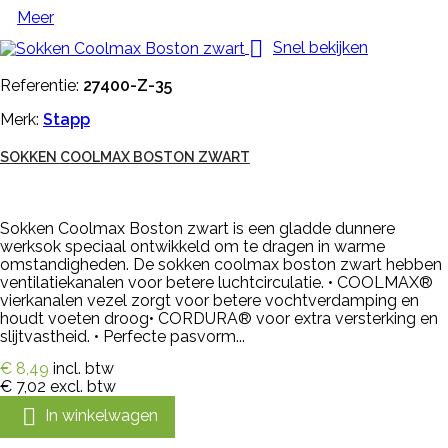
Meer

Snel bekijken
Referentie:
27400-Z-35
Merk:
Stapp
SOKKEN COOLMAX BOSTON ZWART
Sokken Coolmax Boston zwart is een gladde dunnere
werksok speciaal ontwikkeld om te dragen in warme
omstandigheden. De sokken coolmax boston zwart hebben
ventilatiekanalen voor betere luchtcirculatie. • COOLMAX®
vierkanalen vezel zorgt voor betere vochtverdamping en
houdt voeten droog• CORDURA® voor extra versterking en
slijtvastheid. • Perfecte pasvorm...
€ 8,49
incl. btw
€ 7,02
excl. btw

In winkelwagen