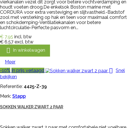
vierkanalen vezel dit zorgt voor betere vochtverdamping en
houdt voeten droog.De enkelsok Boston marine met
CORDURA voor extra versteviging en slijtvastheid.-Badstof
zool met versterking op hak en teen voor maximaal comfort
en schokdemping-Ventilatiekanalen voor betere
luchtcirculatie-Perfecte pasvorm en...
€ 7,95
incl. btw
€ 6,57
excl. btw

In winkelwagen
Meer

-10%
In prijs verlaagd
Snel
bekijken
Referentie:
4425-Z-39
Merk:
Stapp
SOKKEN WALKER ZWART 2 PAAR
Sokken walker zwart 2 paar met comfortabele niet voelbare