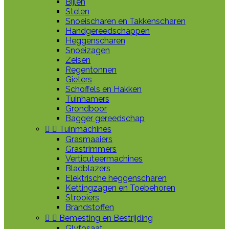
Bijlen
Stelen
Snoeischaren en Takkenscharen
Handgereedschappen
Heggenscharen
Snoeizagen
Zeisen
Regentonnen
Gieters
Schoffels en Hakken
Tuinhamers
Grondboor
Bagger gereedschap


Tuinmachines
Grasmaaiers
Grastrimmers
Verticuteermachines
Bladblazers
Elektrische heggenscharen
Kettingzagen en Toebehoren
Strooiers
Brandstoffen


Bemesting en Bestrijding
Glyfosaat