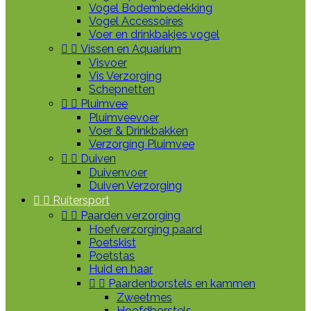
Vogel Bodembedekking
Vogel Accessoires
Voer en drinkbakjes vogel


Vissen en Aquarium
Visvoer
Vis Verzorging
Schepnetten


Pluimvee
Pluimveevoer
Voer & Drinkbakken
Verzorging Pluimvee


Duiven
Duivenvoer
Duiven Verzorging


Ruitersport


Paarden verzorging
Hoefverzorging paard
Poetskist
Poetstas
Huid en haar


Paardenborstels en kammen
Zweetmes
Hoofdborstels