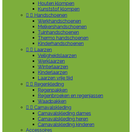
Houten klompen
Kunststof klompen


Handschoenen
Werkhandschoenen
Melkershandschoenen
Tuinhandschoenen
Thermo handschoenen
Kinderhandschoenen


Laarzen
Veiligheidslaarzen
Werklaarzen
Winterlaarzen
Kinderlaarzen
Laarzen vrije tijd


Regenkleding
Regenpakken
Regenbroeken en regenjassen
Waadpakken


Carnavalskleding
Carnavalskleding dames
Carnavalskleding heren
Carnavalskleding kinderen
Accessoires