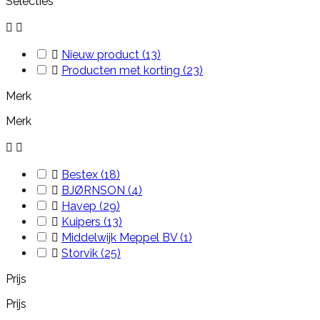
Selecties



Nieuw product
(13)

Producten met korting
(23)
Merk
Merk



Bestex
(18)

BJØRNSON
(4)

Havep
(29)

Kuipers
(13)

Middelwijk Meppel BV
(1)

Storvik
(25)
Prijs
Prijs