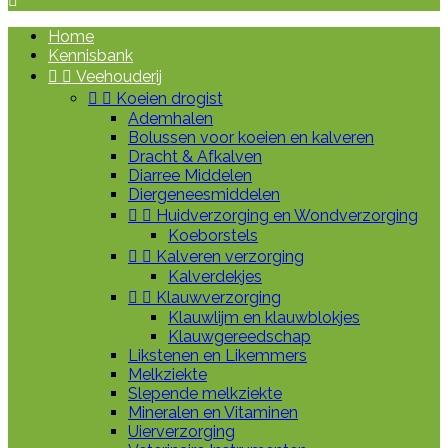

Home
Kennisbank


Veehouderij


Koeien drogist
Ademhalen
Bolussen voor koeien en kalveren
Dracht & Afkalven
Diarree Middelen
Diergeneesmiddelen


Huidverzorging en Wondverzorging
Koeborstels


Kalveren verzorging
Kalverdekjes


Klauwverzorging
Klauwlijm en klauwblokjes
Klauwgereedschap
Likstenen en Likemmers
Melkziekte
Slepende melkziekte
Mineralen en Vitaminen
Uierverzorging