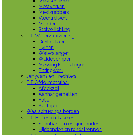
Mestschuiven
Mestvorken
Mestkrabbers
Vloertrekkers
Manden
Stalverlichting


Watervoorziening
Drinkbakken
Tyleen
Waterslangen
Weidepompen
Messing koppelingen
Fittingwerk
Jerrycans en Trechters


Afdekmateriaal
Afdekzeil
Aanhangernetten
Folie
Kuiltape
Waarschuwings borden


Heffen en Takelen
Spanbanden en sjorbanden
Hijsbanden en rondstroppen