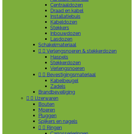
Centraaldozen
Draad en kabel
Installatiebuis
Kabeldozen
Stekkers
Inbouwdozen
Lasdozen
Schakelmateriaal


Verlengsnoeren & stekkerdozen
Haspels
Stekkerdozen
Verlengsnoeren


Bevestigingsmateriaal
Kabelbeugel
Zadels
Brandbeveiliging


IJzerwaren
Bouten
Moeren
Pluggen
Spijkers en nagels


Ringen
Carrosserieringen