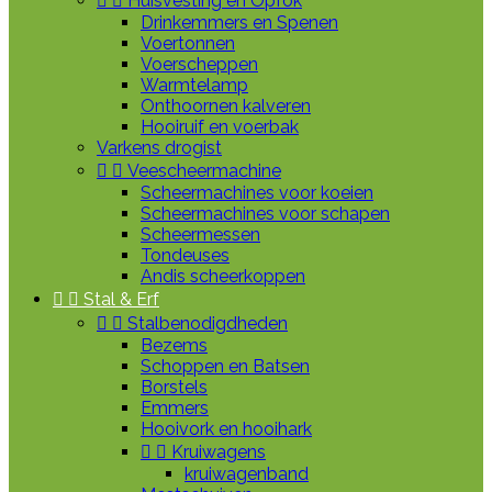


Huisvesting en Opfok
Drinkemmers en Spenen
Voertonnen
Voerscheppen
Warmtelamp
Onthoornen kalveren
Hooiruif en voerbak
Varkens drogist


Veescheermachine
Scheermachines voor koeien
Scheermachines voor schapen
Scheermessen
Tondeuses
Andis scheerkoppen


Stal & Erf


Stalbenodigdheden
Bezems
Schoppen en Batsen
Borstels
Emmers
Hooivork en hooihark


Kruiwagens
kruiwagenband