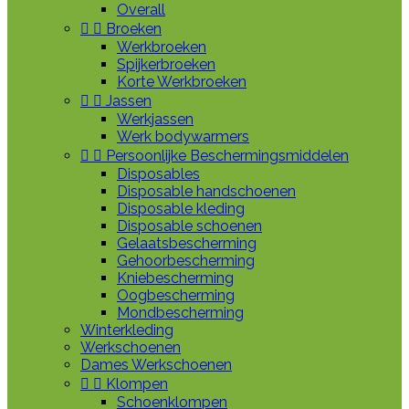
Overall


Broeken
Werkbroeken
Spijkerbroeken
Korte Werkbroeken


Jassen
Werkjassen
Werk bodywarmers


Persoonlijke Beschermingsmiddelen
Disposables
Disposable handschoenen
Disposable kleding
Disposable schoenen
Gelaatsbescherming
Gehoorbescherming
Kniebescherming
Oogbescherming
Mondbescherming
Winterkleding
Werkschoenen
Dames Werkschoenen


Klompen
Schoenklompen