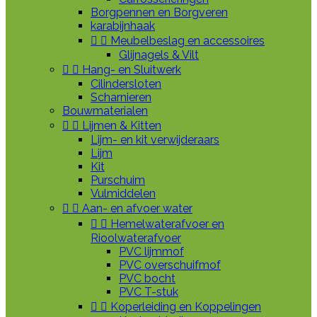
Borgpennen en Borgveren
karabijnhaak


Meubelbeslag en accessoires
Glijnagels & Vilt


Hang- en Sluitwerk
Cilindersloten
Scharnieren
Bouwmaterialen


Lijmen & Kitten
Lijm- en kit verwijderaars
Lijm
Kit
Purschuim
Vulmiddelen


Aan- en afvoer water


Hemelwaterafvoer en
Rioolwaterafvoer
PVC lijmmof
PVC overschuifmof
PVC bocht
PVC T-stuk


Koperleiding en Koppelingen