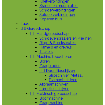
Knelverbindingen
Kranen en muurplaten
Schroefverbindingen
Soldeerverbindingen
Koperen buis
Tape


Gereedschap


Handgereedschap
Schroevendraaiers en Priemen
Ring- & Steeksleutels
Hamers en drevels
Tackers


Machine toebehoren
Boren
Zaagbladen


Doorslijpschijven
Slijpschijven Metaal
Diamantschijven
Afbraamschijven
Lamellenschijven


Elektrisch gereedschap
Boormachine
Zaagmachine