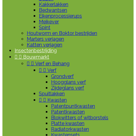
Kakkerlakken
Bedwantsen
Eikenprocessierups
Meikever
Spint
Houtworm en Boktor bestrijden
Marters verjagen
Katten verjagen
Insectenbestrijding


Bouwmarkt


Verf en Behang


Verf
Grondverf
Hoogglans verf
Zijdeglans verf
Spuitlakken


Kwasten
Patentpuntkwasten
Patentkwasten
Blokwitters of witborstels
Platte kwasten
Radiatorkwasten
Kwastensets