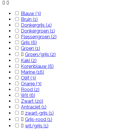


Blauw
(3)
Bruin
(1)
Donkergrijs
(4)
Donkergroen
(1)
Flessengroen
(2)
Grijs
(6)
Groen
(1)

Groen/grijs
(2)
Kaki
(2)
Korenblauw
(6)
Marine
(16)
Olijf
(3)
Oranje
(3)
Rood
(2)
Wit
(6)
Zwart
(20)
Antraciet
(1)

zwart-grijs
(1)

Grijs-rood
(1)

wit/grijs
(1)