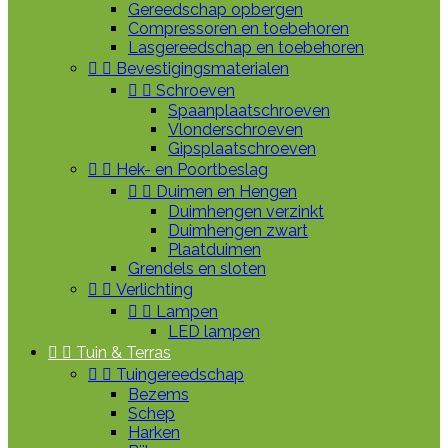
Gereedschap opbergen
Compressoren en toebehoren
Lasgereedschap en toebehoren


Bevestigingsmaterialen


Schroeven
Spaanplaatschroeven
Vlonderschroeven
Gipsplaatschroeven


Hek- en Poortbeslag


Duimen en Hengen
Duimhengen verzinkt
Duimhengen zwart
Plaatduimen
Grendels en sloten


Verlichting


Lampen
LED lampen


Tuin & Terras


Tuingereedschap
Bezems
Schep
Harken