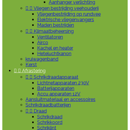
Aanhanger verlichting


Vliegen bestrijding veehouderij
Vliegenbestrijding op rundvee
Elektrische vliegenvangers
Maden bestrijden


Klimaatbeheersing
Ventilatoren
Airco
Kachel en heater
Heteluchtkanon
kruiwagenband
Kerst


Afrastering


Schrikdraadapparaat
Lichtnetapparaten 230V
Batterijapparaten
Accu apparaten 12V
Aansluitmateriaal en accessoires
Schrikdraadbatterijen


Draad
Schrikdraad
Schrikkoord
Schriklint