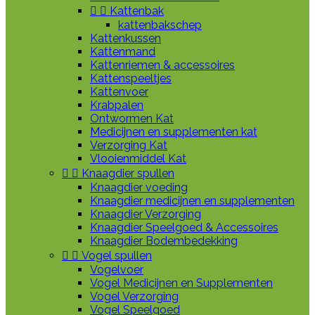


Kattenbak
kattenbakschep
Kattenkussen
Kattenmand
Kattenriemen & accessoires
Kattenspeeltjes
Kattenvoer
Krabpalen
Ontwormen Kat
Medicijnen en supplementen kat
Verzorging Kat
Vlooienmiddel Kat


Knaagdier spullen
Knaagdier voeding
Knaagdier medicijnen en supplementen
Knaagdier Verzorging
Knaagdier Speelgoed & Accessoires
Knaagdier Bodembedekking


Vogel spullen
Vogelvoer
Vogel Medicijnen en Supplementen
Vogel Verzorging
Vogel Speelgoed