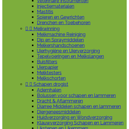
Veterinaire Instrumenten
Injectiematerialen
Mastitis
Spieren en Gewrichten
Drenchen en Toebehoren


Melkwinning
Melkmachine Reiniging
Dip en Spraymiddelen
Melkershandschoenen
Uierhygiëne en Uierverzorging
Tepelvoeringen en Melkslangen
Buisfilters
Uierpapier
Melktesters
Melkschorten


Schapen drogist
Ademhalen
Bolussen voor schapen en lammeren
Dracht & Aflammeren
Diarree Middelen schapen en lammeren
Diergeneesmiddelen
Huidverzorging en Wondverzorging
Klauwverzorging Schapen en Lammeren
Likstenen en Likemmers