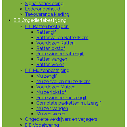
Signalisatiekleding
Lederonderhoud
Teekwerende kleding


Ongediertebestrijding


Ratten bestrijden
Rattengif
Rattenval en Rattenklem
Voerdozen Ratten
Rattenlokstof
Professioneel rattengif
Ratten vangen
Ratten weren


Muizenbestrijding
Muizengif
Muizenval en muizenklem
Voerdozen Muizen
Muizenlokstof
Professioneel muizengif
Complete pakketten muizengif
Muizen vangen
Muizen weren
Ongedierte verdrijvers en verjagers


Vogelwering