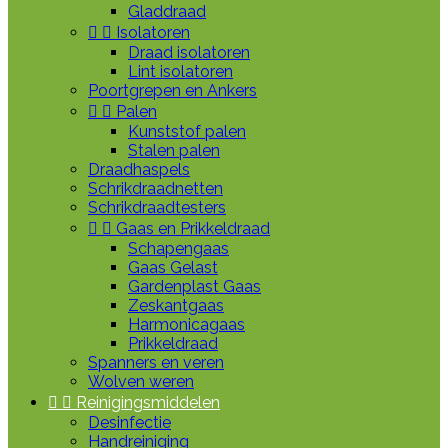
Gladdraad


Isolatoren
Draad isolatoren
Lint isolatoren
Poortgrepen en Ankers


Palen
Kunststof palen
Stalen palen
Draadhaspels
Schrikdraadnetten
Schrikdraadtesters


Gaas en Prikkeldraad
Schapengaas
Gaas Gelast
Gardenplast Gaas
Zeskantgaas
Harmonicagaas
Prikkeldraad
Spanners en veren
Wolven weren


Reinigingsmiddelen
Desinfectie
Handreiniging