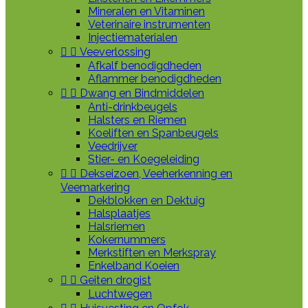
Mineralen en Vitaminen
Veterinaire instrumenten
Injectiematerialen


Veeverlossing
Afkalf benodigdheden
Aflammer benodigdheden


Dwang en Bindmiddelen
Anti-drinkbeugels
Halsters en Riemen
Koeliften en Spanbeugels
Veedrijver
Stier- en Koegeleiding


Dekseizoen, Veeherkenning en
Veemarkering
Dekblokken en Dektuig
Halsplaatjes
Halsriemen
Kokernummers
Merkstiften en Merkspray
Enkelband Koeien


Geiten drogist
Luchtwegen