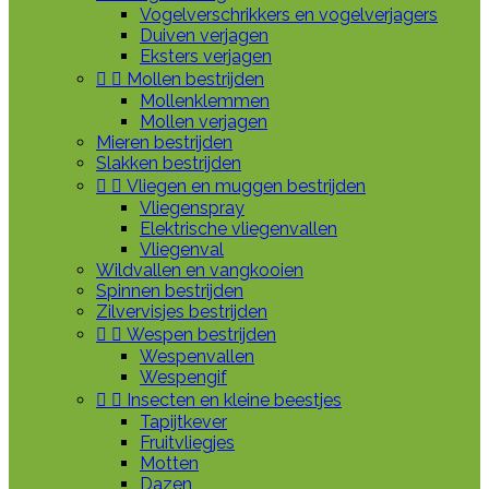
Vogelverschrikkers en vogelverjagers
Duiven verjagen
Eksters verjagen


Mollen bestrijden
Mollenklemmen
Mollen verjagen
Mieren bestrijden
Slakken bestrijden


Vliegen en muggen bestrijden
Vliegenspray
Elektrische vliegenvallen
Vliegenval
Wildvallen en vangkooien
Spinnen bestrijden
Zilvervisjes bestrijden


Wespen bestrijden
Wespenvallen
Wespengif


Insecten en kleine beestjes
Tapijtkever
Fruitvliegjes
Motten
Dazen