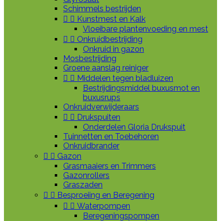
Schimmels bestrijden


Kunstmest en Kalk
Vloeibare plantenvoeding en mest


Onkruidbestrijding
Onkruid in gazon
Mosbestrijding
Groene aanslag reiniger


Middelen tegen bladluizen
Bestrijdingsmiddel buxusmot en
buxusrups
Onkruidverwijderaars


Drukspuiten
Onderdelen Gloria Drukspuit
Tuinnetten en Toebehoren
Onkruidbrander


Gazon
Grasmaaiers en Trimmers
Gazonrollers
Graszaden


Besproeiing en Beregening


Waterpompen
Beregeningspompen