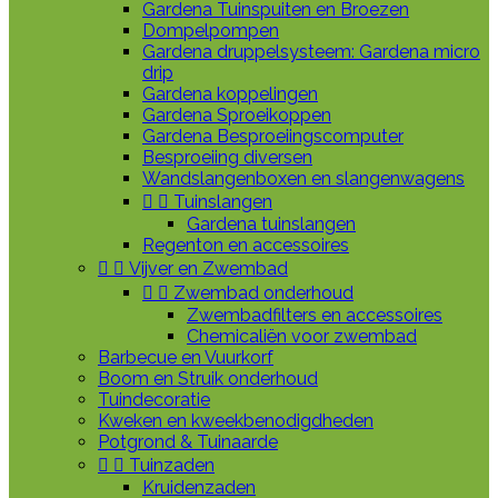
Gardena Tuinspuiten en Broezen
Dompelpompen
Gardena druppelsysteem: Gardena micro
drip
Gardena koppelingen
Gardena Sproeikoppen
Gardena Besproeiingscomputer
Besproeiing diversen
Wandslangenboxen en slangenwagens


Tuinslangen
Gardena tuinslangen
Regenton en accessoires


Vijver en Zwembad


Zwembad onderhoud
Zwembadfilters en accessoires
Chemicaliën voor zwembad
Barbecue en Vuurkorf
Boom en Struik onderhoud
Tuindecoratie
Kweken en kweekbenodigdheden
Potgrond & Tuinaarde


Tuinzaden
Kruidenzaden