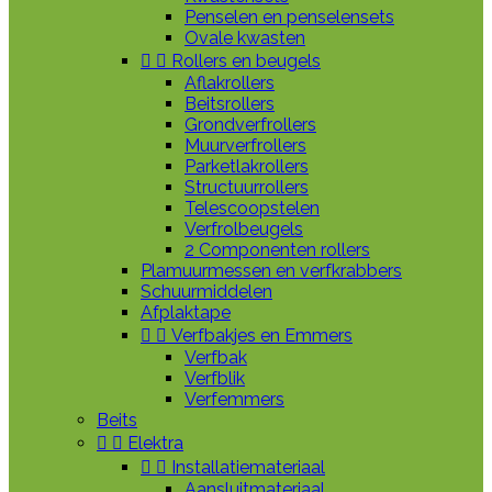
Penselen en penselensets
Ovale kwasten


Rollers en beugels
Aflakrollers
Beitsrollers
Grondverfrollers
Muurverfrollers
Parketlakrollers
Structuurrollers
Telescoopstelen
Verfrolbeugels
2 Componenten rollers
Plamuurmessen en verfkrabbers
Schuurmiddelen
Afplaktape


Verfbakjes en Emmers
Verfbak
Verfblik
Verfemmers
Beits


Elektra


Installatiemateriaal
Aansluitmateriaal