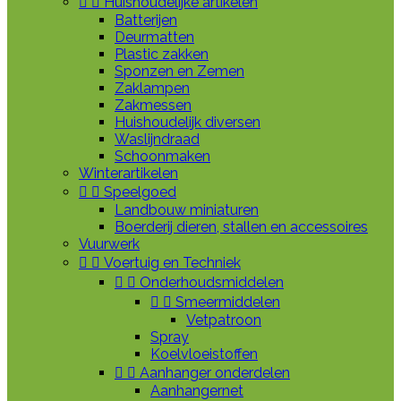


Huishoudelijke artikelen
Batterijen
Deurmatten
Plastic zakken
Sponzen en Zemen
Zaklampen
Zakmessen
Huishoudelijk diversen
Waslijndraad
Schoonmaken
Winterartikelen


Speelgoed
Landbouw miniaturen
Boerderij dieren, stallen en accessoires
Vuurwerk


Voertuig en Techniek


Onderhoudsmiddelen


Smeermiddelen
Vetpatroon
Spray
Koelvloeistoffen


Aanhanger onderdelen
Aanhangernet