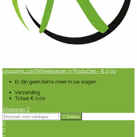
shopping_cart
Winkelwagen:
0
Producten - € 0,00
Er zijn geen items meer in uw wagen
Verzending
Totaal
€ 0,00
Afrekenen


Zoeken

