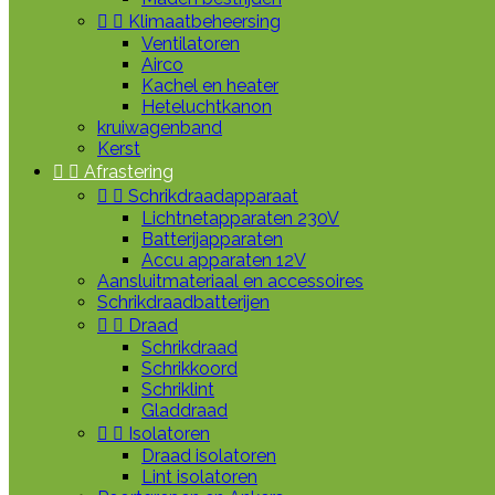


Klimaatbeheersing
Ventilatoren
Airco
Kachel en heater
Heteluchtkanon
kruiwagenband
Kerst


Afrastering


Schrikdraadapparaat
Lichtnetapparaten 230V
Batterijapparaten
Accu apparaten 12V
Aansluitmateriaal en accessoires
Schrikdraadbatterijen


Draad
Schrikdraad
Schrikkoord
Schriklint
Gladdraad


Isolatoren
Draad isolatoren
Lint isolatoren