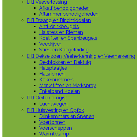


Veeverlossing
Afkalf benodigdheden
Aflammer benodigdheden


Dwang en Bindmiddelen
Anti-drinkbeugels
Halsters en Riemen
Koeliften en Spanbeugels
Veedrijver
Stier- en Koegeleiding


Dekseizoen, Veeherkenning en Veemarkering
Dekblokken en Dektuig
Halsplaatjes
Halsriemen
Kokernummers
Merkstiften en Merkspray
Enkelband Koeien


Geiten drogist
Luchtwegen


Huisvesting en Opfok
Drinkemmers en Spenen
Voertonnen
Voerscheppen
Warmtelamp