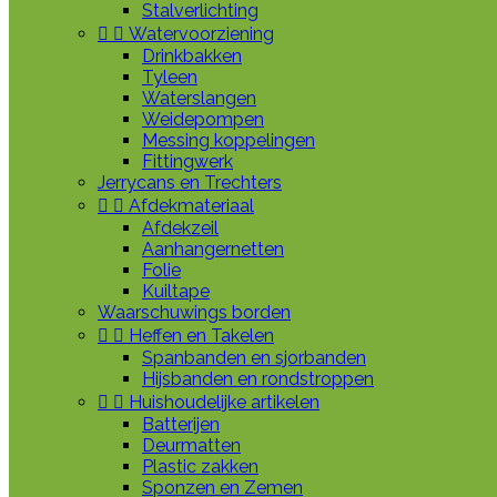
Stalverlichting


Watervoorziening
Drinkbakken
Tyleen
Waterslangen
Weidepompen
Messing koppelingen
Fittingwerk
Jerrycans en Trechters


Afdekmateriaal
Afdekzeil
Aanhangernetten
Folie
Kuiltape
Waarschuwings borden


Heffen en Takelen
Spanbanden en sjorbanden
Hijsbanden en rondstroppen


Huishoudelijke artikelen
Batterijen
Deurmatten
Plastic zakken
Sponzen en Zemen