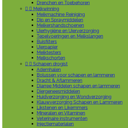
Drenchen en Toebehoren


Melkwinning
Melkmachine Reiniging
Dip en Spraymiddelen
Melkershandschoenen
Uierhygiëne en Uierverzorging
Tepelvoeringen en Melkslangen
Buisfilters
Uierpapier
Melktesters
Melkschorten


Schapen drogist
Ademhalen
Bolussen voor schapen en lammeren
Dracht & Aflammeren
Diarree Middelen schapen en lammeren
Diergeneesmiddelen
Huidverzorging en Wondverzorging
Klauwverzorging Schapen en Lammeren
Likstenen en Likemmers
Mineralen en Vitaminen
Veterinaire instrumenten
Injectiematerialen