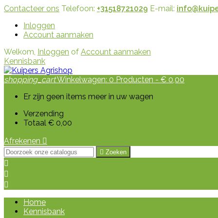
Contacteer ons
Telefoon:
+31518721029
E-mail:
info@kuipe
Inloggen
Account aanmaken
Welkom,
Inloggen
of
Account aanmaken
Kennisbank
shopping_cart
Winkelwagen:
0
Producten - € 0,00
Er zijn geen items meer in uw wagen
Verzending
Totaal
€ 0,00
Afrekenen


Zoeken



Home
Kennisbank