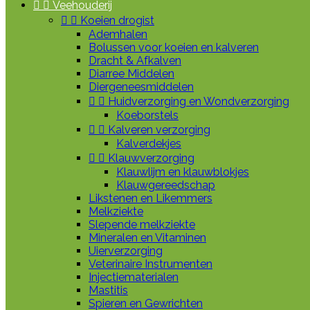


Veehouderij


Koeien drogist
Ademhalen
Bolussen voor koeien en kalveren
Dracht & Afkalven
Diarree Middelen
Diergeneesmiddelen


Huidverzorging en Wondverzorging
Koeborstels


Kalveren verzorging
Kalverdekjes


Klauwverzorging
Klauwlijm en klauwblokjes
Klauwgereedschap
Likstenen en Likemmers
Melkziekte
Slepende melkziekte
Mineralen en Vitaminen
Uierverzorging
Veterinaire Instrumenten
Injectiematerialen
Mastitis
Spieren en Gewrichten