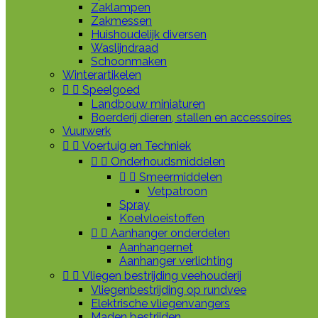
Zaklampen
Zakmessen
Huishoudelijk diversen
Waslijndraad
Schoonmaken
Winterartikelen


Speelgoed
Landbouw miniaturen
Boerderij dieren, stallen en accessoires
Vuurwerk


Voertuig en Techniek


Onderhoudsmiddelen


Smeermiddelen
Vetpatroon
Spray
Koelvloeistoffen


Aanhanger onderdelen
Aanhangernet
Aanhanger verlichting


Vliegen bestrijding veehouderij
Vliegenbestrijding op rundvee
Elektrische vliegenvangers
Maden bestrijden