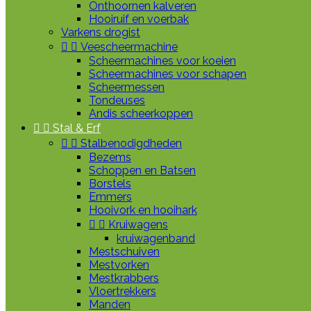
Onthoornen kalveren
Hooiruif en voerbak
Varkens drogist


Veescheermachine
Scheermachines voor koeien
Scheermachines voor schapen
Scheermessen
Tondeuses
Andis scheerkoppen


Stal & Erf


Stalbenodigdheden
Bezems
Schoppen en Batsen
Borstels
Emmers
Hooivork en hooihark


Kruiwagens
kruiwagenband
Mestschuiven
Mestvorken
Mestkrabbers
Vloertrekkers
Manden