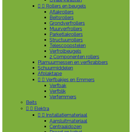


Rollers en beugels
Aflakrollers
Beitsrollers
Grondverfrollers
Muurverfrollers
Parketlakrollers
Structuurrollers
Telescoopstelen
Verfrolbeugels
2 Componenten rollers
Plamuurmessen en verfkrabbers
Schuurmiddelen
Afplaktape


Verfbakjes en Emmers
Verfbak
Verfblik
Verfemmers
Beits


Elektra


Installatiemateriaal
Aansluitmateriaal
Centraaldozen