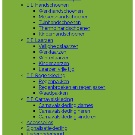


Handschoenen
Werkhandschoenen
Melkershandschoenen
Tuinhandschoenen
Thermo handschoenen
Kinderhandschoenen


Laarzen
Veiligheidslaarzen
Werklaarzen
Winterlaarzen
Kinderlaarzen
Laarzen vrije tijd


Regenkleding
Regenpakken
Regenbroeken en regenjassen
Waadpakken


Carnavalskleding
Carnavalskleding dames
Carnavalskleding heren
Carnavalskleding kinderen
Accessoires
Signalisatiekleding
Lederonderhoud