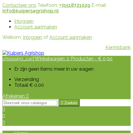
Contacteer ons
Telefoon:
+31518721029
E-mail:
info@kuipersagrishop.nl
Inloggen
Account aanmaken
Welkom,
Inloggen
of
Account aanmaken
Kennisbank
shopping_cart
Winkelwagen:
0
Producten - € 0,00
Er zijn geen items meer in uw wagen
Verzending
Totaal
€ 0,00
Afrekenen


Zoeken


