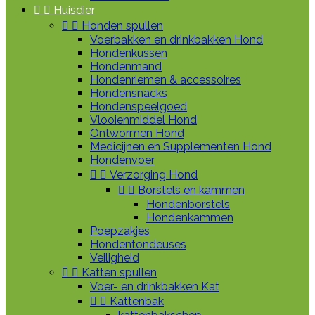


Huisdier


Honden spullen
Voerbakken en drinkbakken Hond
Hondenkussen
Hondenmand
Hondenriemen & accessoires
Hondensnacks
Hondenspeelgoed
Vlooienmiddel Hond
Ontwormen Hond
Medicijnen en Supplementen Hond
Hondenvoer


Verzorging Hond


Borstels en kammen
Hondenborstels
Hondenkammen
Poepzakjes
Hondentondeuses
Veiligheid


Katten spullen
Voer- en drinkbakken Kat


Kattenbak