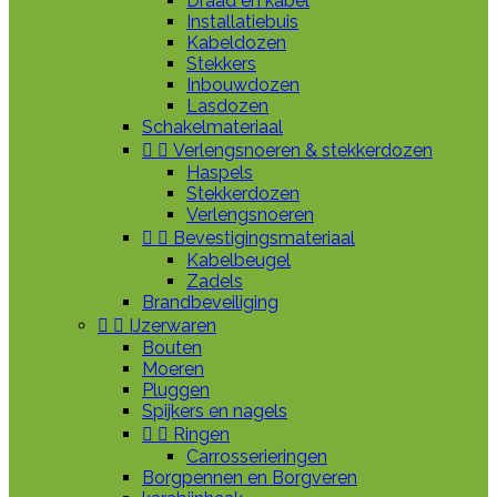
Draad en kabel
Installatiebuis
Kabeldozen
Stekkers
Inbouwdozen
Lasdozen
Schakelmateriaal


Verlengsnoeren & stekkerdozen
Haspels
Stekkerdozen
Verlengsnoeren


Bevestigingsmateriaal
Kabelbeugel
Zadels
Brandbeveiliging


IJzerwaren
Bouten
Moeren
Pluggen
Spijkers en nagels


Ringen
Carrosserieringen
Borgpennen en Borgveren