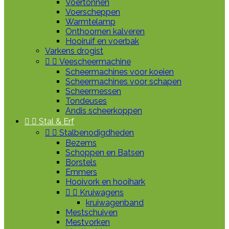
Voertonnen
Voerscheppen
Warmtelamp
Onthoornen kalveren
Hooiruif en voerbak
Varkens drogist


Veescheermachine
Scheermachines voor koeien
Scheermachines voor schapen
Scheermessen
Tondeuses
Andis scheerkoppen


Stal & Erf


Stalbenodigdheden
Bezems
Schoppen en Batsen
Borstels
Emmers
Hooivork en hooihark


Kruiwagens
kruiwagenband
Mestschuiven
Mestvorken