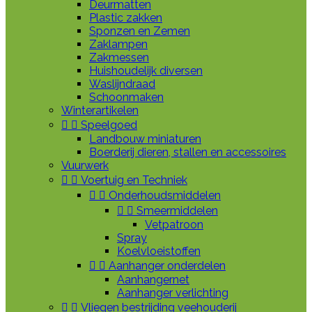
Deurmatten
Plastic zakken
Sponzen en Zemen
Zaklampen
Zakmessen
Huishoudelijk diversen
Waslijndraad
Schoonmaken
Winterartikelen


Speelgoed
Landbouw miniaturen
Boerderij dieren, stallen en accessoires
Vuurwerk


Voertuig en Techniek


Onderhoudsmiddelen


Smeermiddelen
Vetpatroon
Spray
Koelvloeistoffen


Aanhanger onderdelen
Aanhangernet
Aanhanger verlichting


Vliegen bestrijding veehouderij