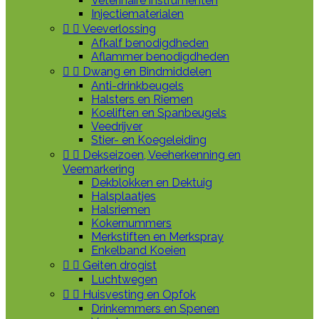
Veterinaire instrumenten
Injectiematerialen


Veeverlossing
Afkalf benodigdheden
Aflammer benodigdheden


Dwang en Bindmiddelen
Anti-drinkbeugels
Halsters en Riemen
Koeliften en Spanbeugels
Veedrijver
Stier- en Koegeleiding


Dekseizoen, Veeherkenning en
Veemarkering
Dekblokken en Dektuig
Halsplaatjes
Halsriemen
Kokernummers
Merkstiften en Merkspray
Enkelband Koeien


Geiten drogist
Luchtwegen


Huisvesting en Opfok
Drinkemmers en Spenen