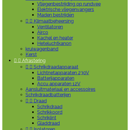
Vliegenbestrijding op rundvee
Elektrische vliegenvangers
Maden bestrijden


Klimaatbeheersing
Ventilatoren
Airco
Kachel en heater
Heteluchtkanon
kruiwagenband
Kerst


Afrastering


Schrikdraadapparaat
Lichtnetapparaten 230V
Batterijapparaten
Accu apparaten 12V
Aansluitmateriaal en accessoires
Schrikdraadbatterijen


Draad
Schrikdraad
Schrikkoord
Schriklint
Gladdraad


Isolatoren