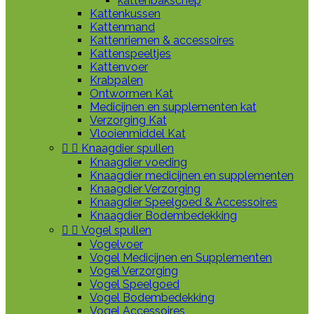
kattenbakschep
Kattenkussen
Kattenmand
Kattenriemen & accessoires
Kattenspeeltjes
Kattenvoer
Krabpalen
Ontwormen Kat
Medicijnen en supplementen kat
Verzorging Kat
Vlooienmiddel Kat


Knaagdier spullen
Knaagdier voeding
Knaagdier medicijnen en supplementen
Knaagdier Verzorging
Knaagdier Speelgoed & Accessoires
Knaagdier Bodembedekking


Vogel spullen
Vogelvoer
Vogel Medicijnen en Supplementen
Vogel Verzorging
Vogel Speelgoed
Vogel Bodembedekking
Vogel Accessoires