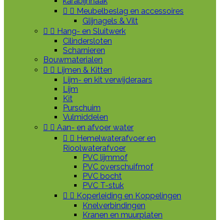
karabijnhaak


Meubelbeslag en accessoires
Glijnagels & Vilt


Hang- en Sluitwerk
Cilindersloten
Scharnieren
Bouwmaterialen


Lijmen & Kitten
Lijm- en kit verwijderaars
Lijm
Kit
Purschuim
Vulmiddelen


Aan- en afvoer water


Hemelwaterafvoer en
Rioolwaterafvoer
PVC lijmmof
PVC overschuifmof
PVC bocht
PVC T-stuk


Koperleiding en Koppelingen
Knelverbindingen
Kranen en muurplaten