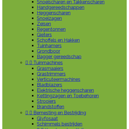
Snoeischaren en Takkenscharen
Handgereedschappen
Heggenscharen
Snoeizagen
Zeisen
Regentonnen
Gieters
Schoffels en Hakken
Tuinhamers
Grondboor
Bagger gereedschap


Tuinmachines
Grasmaaiers
Grastrimmers
Verticuteermachines
Bladblazers
Elektrische heggenscharen
Kettingzagen en Toebehoren
Strooiers
Brandstoffen


Bemesting en Bestrijding
Glyfosaat
Schimmels bestrijden