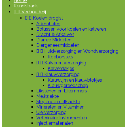
Home
Kennisbank


Veehouderij


Koeien drogist
Ademhalen
Bolussen voor koeien en kalveren
Dracht & Afkalven
Diarree Middelen
Diergeneesmiddelen


Huidverzorging en Wondverzorging
Koeborstels


Kalveren verzorging
Kalverdekjes


Klauwverzorging
Klauwlijm en klauwblokjes
Klauwgereedschap
Likstenen en Likemmers
Melkziekte
Slepende melkziekte
Mineralen en Vitaminen
Uierverzorging
Veterinaire Instrumenten
Injectiematerialen