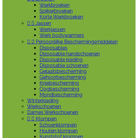
Werkbroeken
Spijkerbroeken
Korte Werkbroeken


Jassen
Werkjassen
Werk bodywarmers


Persoonlijke Beschermingsmiddelen
Disposables
Disposable handschoenen
Disposable kleding
Disposable schoenen
Gelaatsbescherming
Gehoorbescherming
Kniebescherming
Oogbescherming
Mondbescherming
Winterkleding
Werkschoenen
Dames Werkschoenen


Klompen
Schoenklompen
Houten klompen
Kunststof klompen