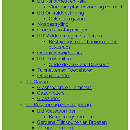


Kunstmest en Kalk
Vloeibare plantenvoeding en mest


Onkruidbestrijding
Onkruid in gazon
Mosbestrijding
Groene aanslag reiniger


Middelen tegen bladluizen
Bestrijdingsmiddel buxusmot en
buxusrups
Onkruidverwijderaars


Drukspuiten
Onderdelen Gloria Drukspuit
Tuinnetten en Toebehoren
Onkruidbrander


Gazon
Grasmaaiers en Trimmers
Gazonrollers
Graszaden


Besproeiing en Beregening


Waterpompen
Beregeningspompen
Gardena Tuinspuiten en Broezen
Dompelpompen