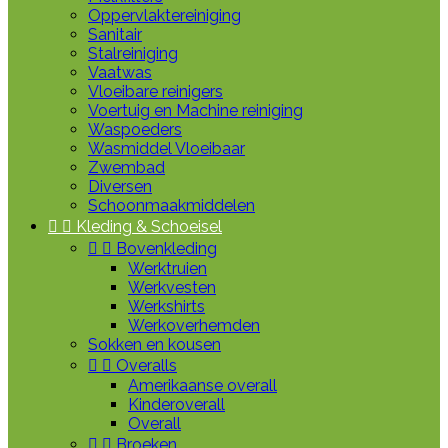
Oppervlaktereiniging
Sanitair
Stalreiniging
Vaatwas
Vloeibare reinigers
Voertuig en Machine reiniging
Waspoeders
Wasmiddel Vloeibaar
Zwembad
Diversen
Schoonmaakmiddelen


Kleding & Schoeisel


Bovenkleding
Werktruien
Werkvesten
Werkshirts
Werkoverhemden
Sokken en kousen


Overalls
Amerikaanse overall
Kinderoverall
Overall


Broeken