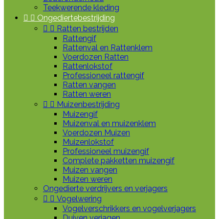
Teekwerende kleding


Ongediertebestrijding


Ratten bestrijden
Rattengif
Rattenval en Rattenklem
Voerdozen Ratten
Rattenlokstof
Professioneel rattengif
Ratten vangen
Ratten weren


Muizenbestrijding
Muizengif
Muizenval en muizenklem
Voerdozen Muizen
Muizenlokstof
Professioneel muizengif
Complete pakketten muizengif
Muizen vangen
Muizen weren
Ongedierte verdrijvers en verjagers


Vogelwering
Vogelverschrikkers en vogelverjagers
Duiven verjagen