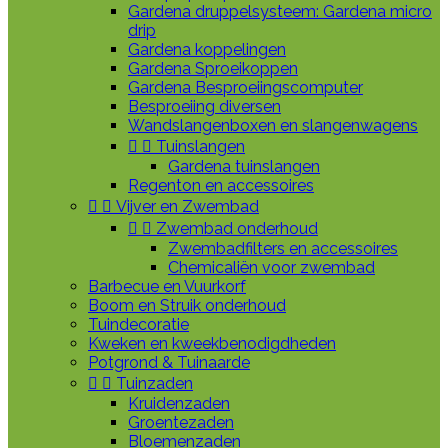
Gardena druppelsysteem: Gardena micro
drip
Gardena koppelingen
Gardena Sproeikoppen
Gardena Besproeiingscomputer
Besproeiing diversen
Wandslangenboxen en slangenwagens


Tuinslangen
Gardena tuinslangen
Regenton en accessoires


Vijver en Zwembad


Zwembad onderhoud
Zwembadfilters en accessoires
Chemicaliën voor zwembad
Barbecue en Vuurkorf
Boom en Struik onderhoud
Tuindecoratie
Kweken en kweekbenodigdheden
Potgrond & Tuinaarde


Tuinzaden
Kruidenzaden
Groentezaden
Bloemenzaden