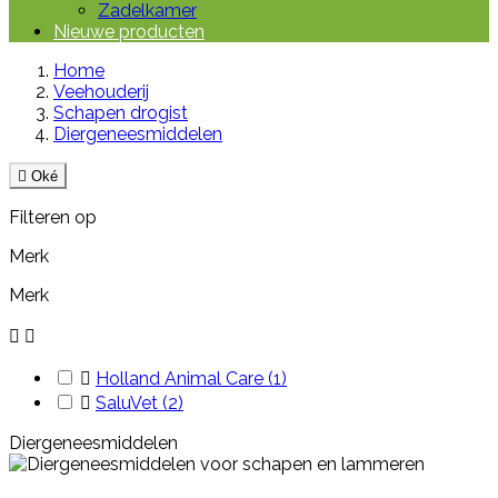
Zadelkamer
Nieuwe producten
Home
Veehouderij
Schapen drogist
Diergeneesmiddelen

Oké
Filteren op
Merk
Merk



Holland Animal Care
(1)

SaluVet
(2)
Diergeneesmiddelen