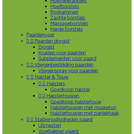
Hoevenkrabbers
Hoefborstels
Roskammen
Zachte borstels
Massageborstels
Harde borstels
Paardenvoer


Paarden drogist
Drogist
Kruiden voor paarden
Supplementen voor paard


Vliegenbestrijding paarden
Vliegenspray voor paarden


Halster & Touw


Halsters
Goedkoop halster


Halstertouwen
Goedkoop halstertouw
Halstertouwen met musketon
Halstertouwen met paniekhaak


Stalbenodigdheden paard
Uitmesten
Voerbakken paard