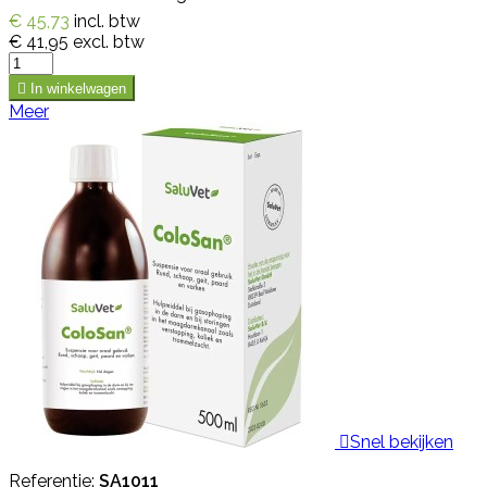
€ 45,73
incl. btw
€ 41,95
excl. btw

In winkelwagen
Meer

Snel bekijken
Referentie:
SA1011