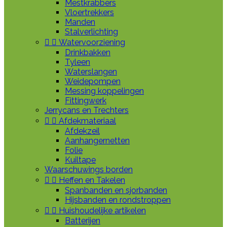
Mestkrabbers
Vloertrekkers
Manden
Stalverlichting


Watervoorziening
Drinkbakken
Tyleen
Waterslangen
Weidepompen
Messing koppelingen
Fittingwerk
Jerrycans en Trechters


Afdekmateriaal
Afdekzeil
Aanhangernetten
Folie
Kuiltape
Waarschuwings borden


Heffen en Takelen
Spanbanden en sjorbanden
Hijsbanden en rondstroppen


Huishoudelijke artikelen
Batterijen