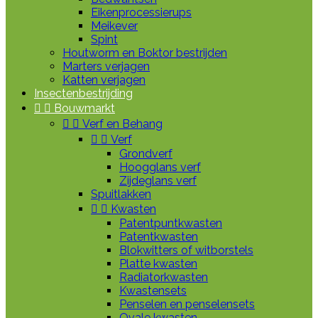
Eikenprocessierups
Meikever
Spint
Houtworm en Boktor bestrijden
Marters verjagen
Katten verjagen
Insectenbestrijding


Bouwmarkt


Verf en Behang


Verf
Grondverf
Hoogglans verf
Zijdeglans verf
Spuitlakken


Kwasten
Patentpuntkwasten
Patentkwasten
Blokwitters of witborstels
Platte kwasten
Radiatorkwasten
Kwastensets
Penselen en penselensets
Ovale kwasten