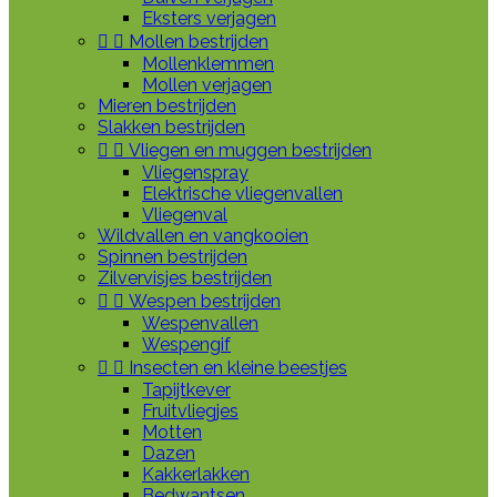
Eksters verjagen


Mollen bestrijden
Mollenklemmen
Mollen verjagen
Mieren bestrijden
Slakken bestrijden


Vliegen en muggen bestrijden
Vliegenspray
Elektrische vliegenvallen
Vliegenval
Wildvallen en vangkooien
Spinnen bestrijden
Zilvervisjes bestrijden


Wespen bestrijden
Wespenvallen
Wespengif


Insecten en kleine beestjes
Tapijtkever
Fruitvliegjes
Motten
Dazen
Kakkerlakken
Bedwantsen