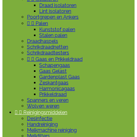
Draad isolatoren
Lint isolatoren
Poortgrepen en Ankers


Palen
Kunststof palen
Stalen palen
Draadhaspels
Schrikdraadnetten
Schrikdraadtesters


Gaas en Prikkeldraad
Schapengaas
Gaas Gelast
Gardenplast Gaas
Zeskantgaas
Harmonicagaas
Prikkeldraad
Spanners en veren
Wolven weren


Reinigingsmiddelen
Desinfectie
Handreiniging
Melkmachine reiniging
Melkfilters