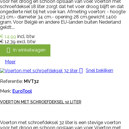
voor het droog en schoon opslaan van voer. Voerton met
schroefdeksel 18 liter zorgt dat het voer droog blijft en dat
ongedierte niet bij het voer kan. Afmeting voerton: - hoogte
23 cm.- diameter 34 cm.- opening 28 cm.gewicht 1400
gram. Voor België en andere EU-landen buiten Nederland
geldt:...
€ 14,99
incl. btw
€ 12,39
excl. btw

In winkelwagen
Meer

Snel bekijken
Referentie:
MVT32
Merk:
EuroTool
VOERTON MET SCHROEFDEKSEL 32 LITER
Voerton met schroefdeksel 32 liter is een stevige voerton
voor het droog en schoon opslaan van voer. Voerton met