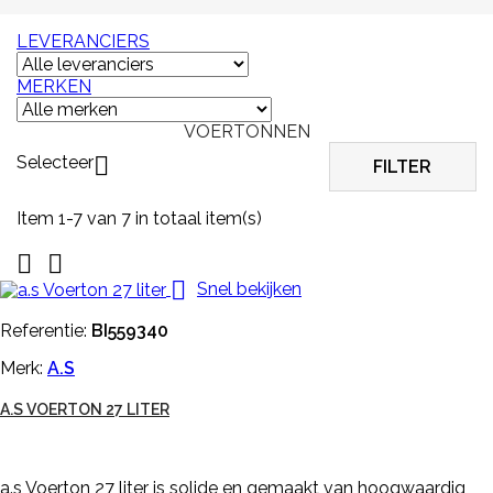
LEVERANCIERS
MERKEN
VOERTONNEN
Selecteer

FILTER
Item 1-7 van 7 in totaal item(s)



Snel bekijken
Referentie:
BI559340
Merk:
A.S
A.S VOERTON 27 LITER
a.s Voerton 27 liter is solide en gemaakt van hoogwaardig