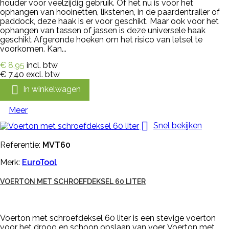
houder voor veelzijdig gebruik. Of het nu is voor het
ophangen van hooinetten, likstenen, in de paardentrailer of
paddock, deze haak is er voor geschikt. Maar ook voor het
ophangen van tassen of jassen is deze universele haak
geschikt Afgeronde hoeken om het risico van letsel te
voorkomen. Kan...
€ 8,95
incl. btw
€ 7,40
excl. btw

In winkelwagen
Meer

Snel bekijken
Referentie:
MVT60
Merk:
EuroTool
VOERTON MET SCHROEFDEKSEL 60 LITER
Voerton met schroefdeksel 60 liter is een stevige voerton
voor het droog en schoon opslaan van voer. Voerton met