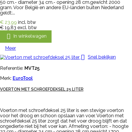
50 cm.- diameter 34 cm.- opening 28 cm.gewicht 2000
gram. Voor België en andere EU-landen buiten Nederland
geldt:...
€ 23,99
incl. btw
€ 19,83
excl. btw

In winkelwagen
Meer

Snel bekijken
Referentie:
MVT25
Merk:
EuroTool
VOERTON MET SCHROEFDEKSEL 25 LITER
Voerton met schroefdeksel 25 liter is een stevige voerton
voor het droog en schoon opslaan van voer. Voerton met
schroefdeksel 25 liter zorgt dat het voer droog blijft en dat
ongedierte niet bij het voer kan. Afmeting voerton: - hoogte
32 cm.- diameter 34 cm.- opening 28 cm.gewicht 1700