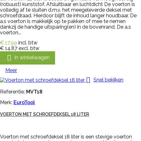
(robuust) kunststof. Afsluitbaar en luchtdicht De voerton is
volledig af te sluiten d.m.v. het meegeleverde deksel met
schroefdraad. Hierdoor blijft de inhoud langer houdbaar. De
a.s voerton is makkelijk op te pakken of mee te nemen
dankzij de handige uitsparing(en) in de bovenrand. De a.s
voerton...
€ 17,99
incl. btw
€ 14,87
excl. btw

In winkelwagen
Meer

Snel bekijken
Referentie:
MVT18
Merk:
EuroTool
VOERTON MET SCHROEFDEKSEL 18 LITER
Voerton met schroefdeksel 18 liter is een stevige voerton