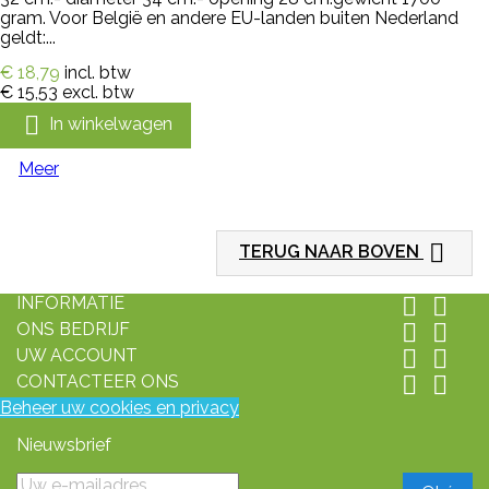
gram. Voor België en andere EU-landen buiten Nederland
geldt:...
€ 18,79
incl. btw
€ 15,53
excl. btw

In winkelwagen
Meer

TERUG NAAR BOVEN
INFORMATIE


ONS BEDRIJF


UW ACCOUNT


CONTACTEER ONS


Beheer uw cookies en privacy
Nieuwsbrief