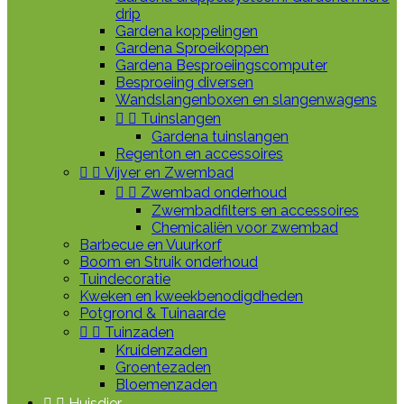
drip
Gardena koppelingen
Gardena Sproeikoppen
Gardena Besproeiingscomputer
Besproeiing diversen
Wandslangenboxen en slangenwagens


Tuinslangen
Gardena tuinslangen
Regenton en accessoires


Vijver en Zwembad


Zwembad onderhoud
Zwembadfilters en accessoires
Chemicaliën voor zwembad
Barbecue en Vuurkorf
Boom en Struik onderhoud
Tuindecoratie
Kweken en kweekbenodigdheden
Potgrond & Tuinaarde


Tuinzaden
Kruidenzaden
Groentezaden
Bloemenzaden


Huisdier