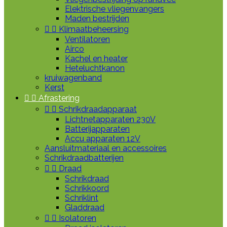
Elektrische vliegenvangers
Maden bestrijden


Klimaatbeheersing
Ventilatoren
Airco
Kachel en heater
Heteluchtkanon
kruiwagenband
Kerst


Afrastering


Schrikdraadapparaat
Lichtnetapparaten 230V
Batterijapparaten
Accu apparaten 12V
Aansluitmateriaal en accessoires
Schrikdraadbatterijen


Draad
Schrikdraad
Schrikkoord
Schriklint
Gladdraad


Isolatoren