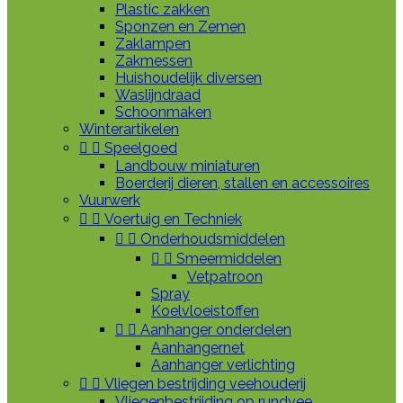
Plastic zakken
Sponzen en Zemen
Zaklampen
Zakmessen
Huishoudelijk diversen
Waslijndraad
Schoonmaken
Winterartikelen


Speelgoed
Landbouw miniaturen
Boerderij dieren, stallen en accessoires
Vuurwerk


Voertuig en Techniek


Onderhoudsmiddelen


Smeermiddelen
Vetpatroon
Spray
Koelvloeistoffen


Aanhanger onderdelen
Aanhangernet
Aanhanger verlichting


Vliegen bestrijding veehouderij
Vliegenbestrijding op rundvee