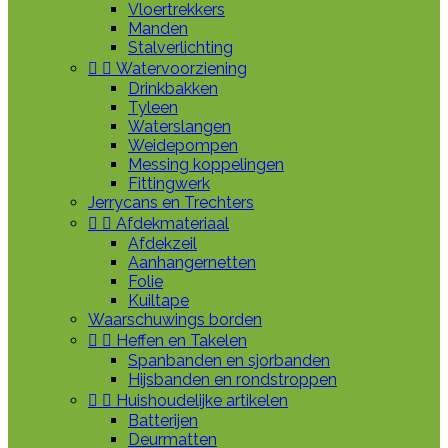
Vloertrekkers
Manden
Stalverlichting


Watervoorziening
Drinkbakken
Tyleen
Waterslangen
Weidepompen
Messing koppelingen
Fittingwerk
Jerrycans en Trechters


Afdekmateriaal
Afdekzeil
Aanhangernetten
Folie
Kuiltape
Waarschuwings borden


Heffen en Takelen
Spanbanden en sjorbanden
Hijsbanden en rondstroppen


Huishoudelijke artikelen
Batterijen
Deurmatten