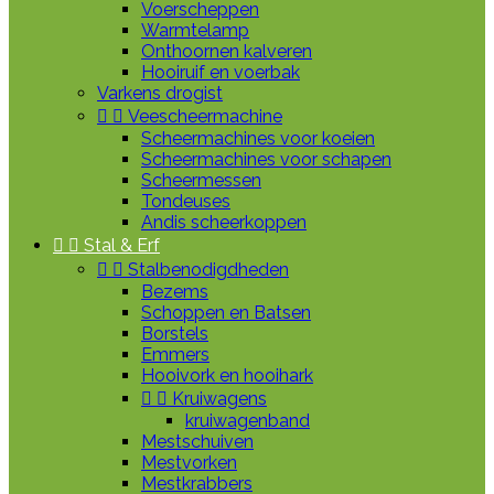
Voerscheppen
Warmtelamp
Onthoornen kalveren
Hooiruif en voerbak
Varkens drogist


Veescheermachine
Scheermachines voor koeien
Scheermachines voor schapen
Scheermessen
Tondeuses
Andis scheerkoppen


Stal & Erf


Stalbenodigdheden
Bezems
Schoppen en Batsen
Borstels
Emmers
Hooivork en hooihark


Kruiwagens
kruiwagenband
Mestschuiven
Mestvorken
Mestkrabbers