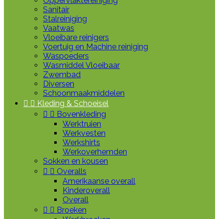
Oppervlaktereiniging
Sanitair
Stalreiniging
Vaatwas
Vloeibare reinigers
Voertuig en Machine reiniging
Waspoeders
Wasmiddel Vloeibaar
Zwembad
Diversen
Schoonmaakmiddelen


Kleding & Schoeisel


Bovenkleding
Werktruien
Werkvesten
Werkshirts
Werkoverhemden
Sokken en kousen


Overalls
Amerikaanse overall
Kinderoverall
Overall


Broeken