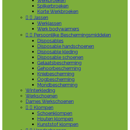
Werkbroeken
Spijkerbroeken
Korte Werkbroeken


Jassen
Werkjassen
Werk bodywarmers


Persoonlijke Beschermingsmiddelen
Disposables
Disposable handschoenen
Disposable kleding
Disposable schoenen
Gelaatsbescherming
Gehoorbescherming
Kniebescherming
Oogbescherming
Mondbescherming
Winterkleding
Werkschoenen
Dames Werkschoenen


Klompen
Schoenklompen
Houten klompen
Kunststof klompen