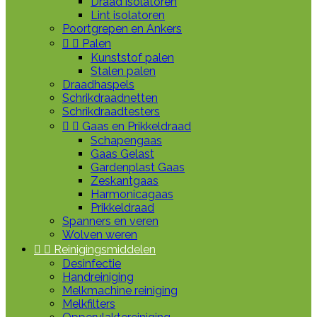
Draad isolatoren
Lint isolatoren
Poortgrepen en Ankers


Palen
Kunststof palen
Stalen palen
Draadhaspels
Schrikdraadnetten
Schrikdraadtesters


Gaas en Prikkeldraad
Schapengaas
Gaas Gelast
Gardenplast Gaas
Zeskantgaas
Harmonicagaas
Prikkeldraad
Spanners en veren
Wolven weren


Reinigingsmiddelen
Desinfectie
Handreiniging
Melkmachine reiniging
Melkfilters