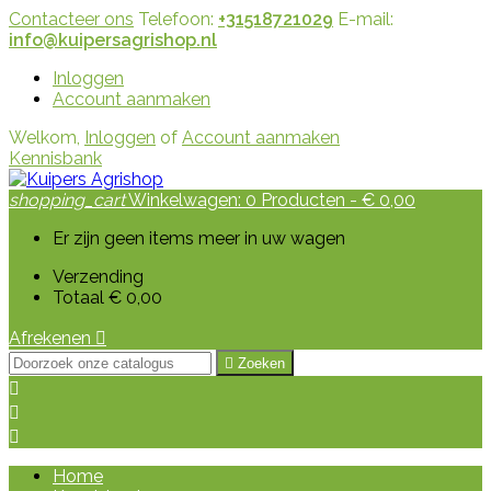
Contacteer ons
Telefoon:
+31518721029
E-mail:
info@kuipersagrishop.nl
Inloggen
Account aanmaken
Welkom,
Inloggen
of
Account aanmaken
Kennisbank
shopping_cart
Winkelwagen:
0
Producten - € 0,00
Er zijn geen items meer in uw wagen
Verzending
Totaal
€ 0,00
Afrekenen


Zoeken



Home