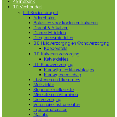
Kennisbank


Veehouderij


Koeien drogist
Ademhalen
Bolussen voor koeien en kalveren
Dracht & Afkalven
Diarree Middelen
Diergeneesmiddelen


Huidverzorging en Wondverzorging
Koeborstels


Kalveren verzorging
Kalverdekjes


Klauwverzorging
Klauwlijm en klauwblokjes
Klauwgereedschap
Likstenen en Likemmers
Melkziekte
Slepende melkziekte
Mineralen en Vitaminen
Uierverzorging
Veterinaire Instrumenten
Injectiematerialen
Mastitis