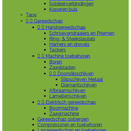
Soldeerverbindingen
Koperen buis
Tape


Gereedschap


Handgereedschap
Schroevendraaiers en Priemen
Ring- & Steeksleutels
Hamers en drevels
Tackers


Machine toebehoren
Boren
Zaagbladen


Doorslijpschijven
Slijpschijven Metaal
Diamantschijven
Afbraamschijven
Lamellenschijven


Elektrisch gereedschap
Boormachine
Zaagmachine
Gereedschap opbergen
Compressoren en toebehoren
Lasgereedschap en toebehoren