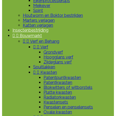
Eikenprocessierups
Meikever
Spint
Houtworm en Boktor bestrijden
Marters verjagen
Katten verjagen
Insectenbestrijding


Bouwmarkt


Verf en Behang


Verf
Grondverf
Hoogglans verf
Zijdeglans verf
Spuitlakken


Kwasten
Patentpuntkwasten
Patentkwasten
Blokwitters of witborstels
Platte kwasten
Radiatorkwasten
Kwastensets
Penselen en penselensets
Ovale kwasten