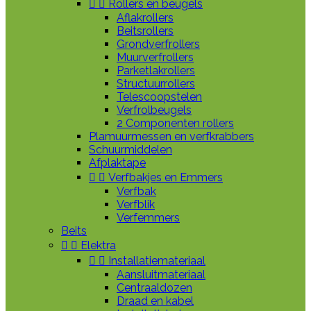


Rollers en beugels
Aflakrollers
Beitsrollers
Grondverfrollers
Muurverfrollers
Parketlakrollers
Structuurrollers
Telescoopstelen
Verfrolbeugels
2 Componenten rollers
Plamuurmessen en verfkrabbers
Schuurmiddelen
Afplaktape


Verfbakjes en Emmers
Verfbak
Verfblik
Verfemmers
Beits


Elektra


Installatiemateriaal
Aansluitmateriaal
Centraaldozen
Draad en kabel