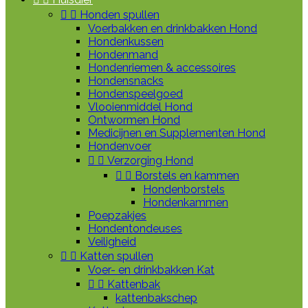


Honden spullen
Voerbakken en drinkbakken Hond
Hondenkussen
Hondenmand
Hondenriemen & accessoires
Hondensnacks
Hondenspeelgoed
Vlooienmiddel Hond
Ontwormen Hond
Medicijnen en Supplementen Hond
Hondenvoer


Verzorging Hond


Borstels en kammen
Hondenborstels
Hondenkammen
Poepzakjes
Hondentondeuses
Veiligheid


Katten spullen
Voer- en drinkbakken Kat


Kattenbak
kattenbakschep