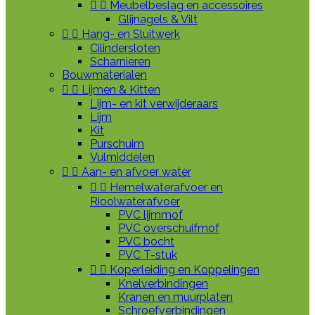


Meubelbeslag en accessoires
Glijnagels & Vilt


Hang- en Sluitwerk
Cilindersloten
Scharnieren
Bouwmaterialen


Lijmen & Kitten
Lijm- en kit verwijderaars
Lijm
Kit
Purschuim
Vulmiddelen


Aan- en afvoer water


Hemelwaterafvoer en
Rioolwaterafvoer
PVC lijmmof
PVC overschuifmof
PVC bocht
PVC T-stuk


Koperleiding en Koppelingen
Knelverbindingen
Kranen en muurplaten
Schroefverbindingen