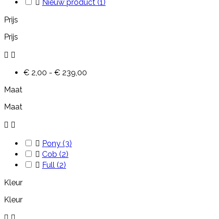

Nieuw product
(1)
Prijs
Prijs


€ 2,00 - € 239,00
Maat
Maat



Pony
(3)

Cob
(2)

Full
(2)
Kleur
Kleur

