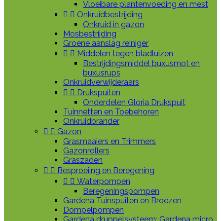
Vloeibare plantenvoeding en mest


Onkruidbestrijding
Onkruid in gazon
Mosbestrijding
Groene aanslag reiniger


Middelen tegen bladluizen
Bestrijdingsmiddel buxusmot en
buxusrups
Onkruidverwijderaars


Drukspuiten
Onderdelen Gloria Drukspuit
Tuinnetten en Toebehoren
Onkruidbrander


Gazon
Grasmaaiers en Trimmers
Gazonrollers
Graszaden


Besproeiing en Beregening


Waterpompen
Beregeningspompen
Gardena Tuinspuiten en Broezen
Dompelpompen
Gardena druppelsysteem: Gardena micro