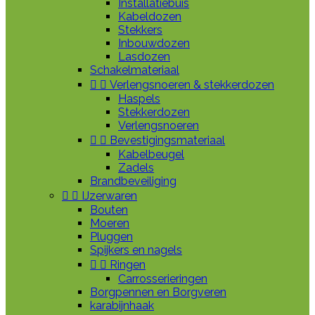
Installatiebuis
Kabeldozen
Stekkers
Inbouwdozen
Lasdozen
Schakelmateriaal


Verlengsnoeren & stekkerdozen
Haspels
Stekkerdozen
Verlengsnoeren


Bevestigingsmateriaal
Kabelbeugel
Zadels
Brandbeveiliging


IJzerwaren
Bouten
Moeren
Pluggen
Spijkers en nagels


Ringen
Carrosserieringen
Borgpennen en Borgveren
karabijnhaak