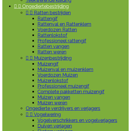
Teekwerende kleding


Ongediertebestrijding


Ratten bestrijden
Rattengif
Rattenval en Rattenklem
Voerdozen Ratten
Rattenlokstof
Professioneel rattengif
Ratten vangen
Ratten weren


Muizenbestrijding
Muizengif
Muizenval en muizenklem
Voerdozen Muizen
Muizenlokstof
Professioneel muizengif
Complete pakketten muizengif
Muizen vangen
Muizen weren
Ongedierte verdrijvers en verjagers


Vogelwering
Vogelverschrikkers en vogelverjagers
Duiven verjagen