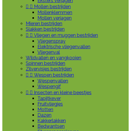
Eksters verjagen


Mollen bestrijden
Mollenklemmen
Mollen verjagen
Mieren bestrijden
Slakken bestrijden


Vliegen en muggen bestrijden
Vliegenspray
Elektrische vliegenvallen
Vliegenval
Wildvallen en vangkooien
Spinnen bestrijden
Zilvervisjes bestrijden


Wespen bestrijden
Wespenvallen
Wespengif


Insecten en kleine beestjes
Tapijtkever
Fruitvliegjes
Motten
Dazen
Kakkerlakken
Bedwantsen