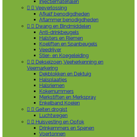
Injectiematerialen


Veeverlossing
Afkalf benodigdheden
Aflammer benodigdheden


Dwang en Bindmiddelen
Anti-drinkbeugels
Halsters en Riemen
Koeliften en Spanbeugels
Veedrijver
Stier- en Koegeleiding


Dekseizoen, Veeherkenning en
Veemarkering
Dekblokken en Dektuig
Halsplaatjes
Halsriemen
Kokernummers
Merkstiften en Merkspray
Enkelband Koeien


Geiten drogist
Luchtwegen


Huisvesting en Opfok
Drinkemmers en Spenen
Voertonnen