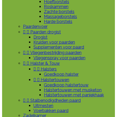
Hoefborstels
Roskammen
Zachte borstels
Massageborstels
Harde borstels
Paardenvoer


Paarden drogist
Drogist
Kruiden voor paarden
Supplementen voor paard


Vliegenbestrijding paarden
Vliegenspray voor paarden


Halster & Touw


Halsters
Goedkoop halster


Halstertouwen
Goedkoop halstertouw
Halstertouwen met musketon
Halstertouwen met paniekhaak


Stalbenodigdheden paard
Uitmesten
Voerbakken paard
Zadelkamer