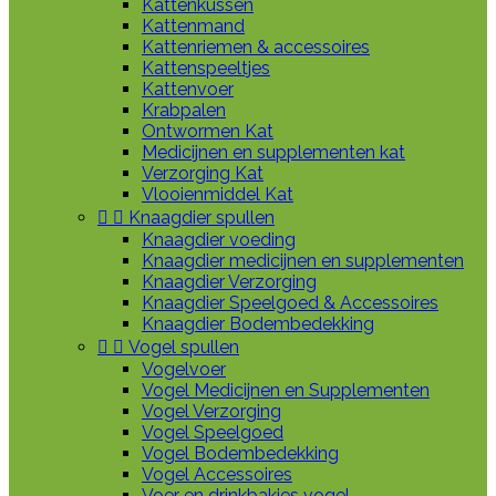
Kattenkussen
Kattenmand
Kattenriemen & accessoires
Kattenspeeltjes
Kattenvoer
Krabpalen
Ontwormen Kat
Medicijnen en supplementen kat
Verzorging Kat
Vlooienmiddel Kat


Knaagdier spullen
Knaagdier voeding
Knaagdier medicijnen en supplementen
Knaagdier Verzorging
Knaagdier Speelgoed & Accessoires
Knaagdier Bodembedekking


Vogel spullen
Vogelvoer
Vogel Medicijnen en Supplementen
Vogel Verzorging
Vogel Speelgoed
Vogel Bodembedekking
Vogel Accessoires
Voer en drinkbakjes vogel