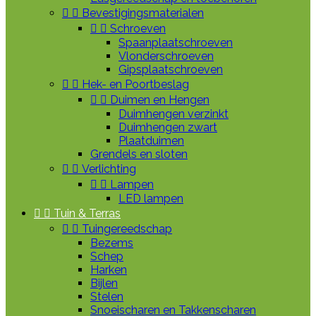


Bevestigingsmaterialen


Schroeven
Spaanplaatschroeven
Vlonderschroeven
Gipsplaatschroeven


Hek- en Poortbeslag


Duimen en Hengen
Duimhengen verzinkt
Duimhengen zwart
Plaatduimen
Grendels en sloten


Verlichting


Lampen
LED lampen


Tuin & Terras


Tuingereedschap
Bezems
Schep
Harken
Bijlen
Stelen
Snoeischaren en Takkenscharen