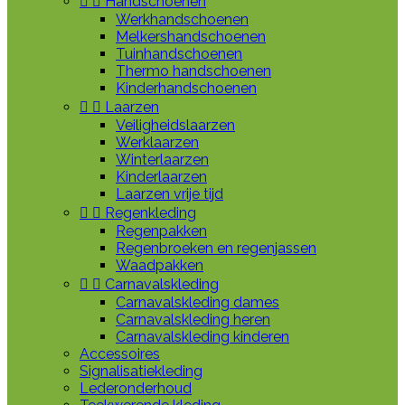


Handschoenen
Werkhandschoenen
Melkershandschoenen
Tuinhandschoenen
Thermo handschoenen
Kinderhandschoenen


Laarzen
Veiligheidslaarzen
Werklaarzen
Winterlaarzen
Kinderlaarzen
Laarzen vrije tijd


Regenkleding
Regenpakken
Regenbroeken en regenjassen
Waadpakken


Carnavalskleding
Carnavalskleding dames
Carnavalskleding heren
Carnavalskleding kinderen
Accessoires
Signalisatiekleding
Lederonderhoud