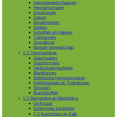
Handgereedschappen
Heggenscharen
Snoeizagen
Zeisen
Regentonnen
Gieters
Schoffels en Hakken
Tuinhamers
Grondboor
Bagger gereedschap


Tuinmachines
Grasmaaiers
Grastrimmers
Verticuteermachines
Bladblazers
Elektrische heggenscharen
Kettingzagen en Toebehoren
Strooiers
Brandstoffen


Bemesting en Bestrijding
Glyfosaat
Schimmels bestrijden


Kunstmest en Kalk