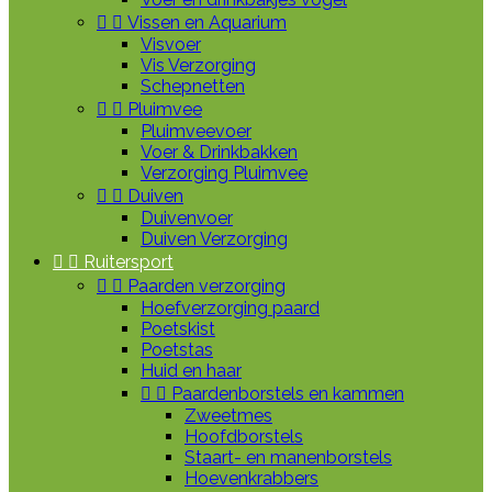


Vissen en Aquarium
Visvoer
Vis Verzorging
Schepnetten


Pluimvee
Pluimveevoer
Voer & Drinkbakken
Verzorging Pluimvee


Duiven
Duivenvoer
Duiven Verzorging


Ruitersport


Paarden verzorging
Hoefverzorging paard
Poetskist
Poetstas
Huid en haar


Paardenborstels en kammen
Zweetmes
Hoofdborstels
Staart- en manenborstels
Hoevenkrabbers