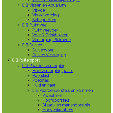


Vissen en Aquarium
Visvoer
Vis Verzorging
Schepnetten


Pluimvee
Pluimveevoer
Voer & Drinkbakken
Verzorging Pluimvee


Duiven
Duivenvoer
Duiven Verzorging


Ruitersport


Paarden verzorging
Hoefverzorging paard
Poetskist
Poetstas
Huid en haar


Paardenborstels en kammen
Zweetmes
Hoofdborstels
Staart- en manenborstels
Hoevenkrabbers