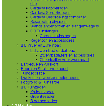
drip
Gardena koppelingen
Gardena Sproeikoppen
Gardena Besproeiingscomputer
Besproeiing diversen
Wandslangenboxen en slangenwagens


Tuinslangen
Gardena tuinslangen
Regenton en accessoires


Vijver en Zwembad


Zwembad onderhoud
Zwembadfilters en accessoires
Chemicaliën voor zwembad
Barbecue en Vuurkorf
Boom en Struik onderhoud
Tuindecoratie
Kweken en kweekbenodigdheden
Potgrond & Tuinaarde


Tuinzaden
Kruidenzaden
Groentezaden
Bloemenzaden


Huisdier