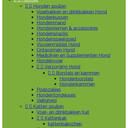


Honden spullen
Voerbakken en drinkbakken Hond
Hondenkussen
Hondenmand
Hondenriemen & accessoires
Hondensnacks
Hondenspeelgoed
Vlooienmiddel Hond
Ontwormen Hond
Medicijnen en Supplementen Hond
Hondenvoer


Verzorging Hond


Borstels en kammen
Hondenborstels
Hondenkammen
Poepzakjes
Hondentondeuses
Veiligheid


Katten spullen
Voer- en drinkbakken Kat


Kattenbak
kattenbakschep