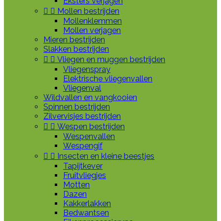
Eksters verjagen


Mollen bestrijden
Mollenklemmen
Mollen verjagen
Mieren bestrijden
Slakken bestrijden


Vliegen en muggen bestrijden
Vliegenspray
Elektrische vliegenvallen
Vliegenval
Wildvallen en vangkooien
Spinnen bestrijden
Zilvervisjes bestrijden


Wespen bestrijden
Wespenvallen
Wespengif


Insecten en kleine beestjes
Tapijtkever
Fruitvliegjes
Motten
Dazen
Kakkerlakken
Bedwantsen