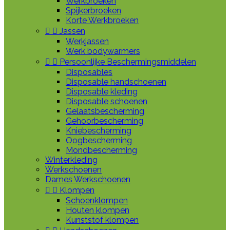
Werkbroeken
Spijkerbroeken
Korte Werkbroeken


Jassen
Werkjassen
Werk bodywarmers


Persoonlijke Beschermingsmiddelen
Disposables
Disposable handschoenen
Disposable kleding
Disposable schoenen
Gelaatsbescherming
Gehoorbescherming
Kniebescherming
Oogbescherming
Mondbescherming
Winterkleding
Werkschoenen
Dames Werkschoenen


Klompen
Schoenklompen
Houten klompen
Kunststof klompen