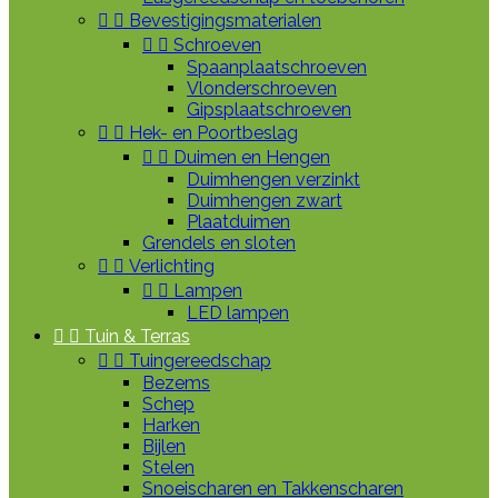


Bevestigingsmaterialen


Schroeven
Spaanplaatschroeven
Vlonderschroeven
Gipsplaatschroeven


Hek- en Poortbeslag


Duimen en Hengen
Duimhengen verzinkt
Duimhengen zwart
Plaatduimen
Grendels en sloten


Verlichting


Lampen
LED lampen


Tuin & Terras


Tuingereedschap
Bezems
Schep
Harken
Bijlen
Stelen
Snoeischaren en Takkenscharen