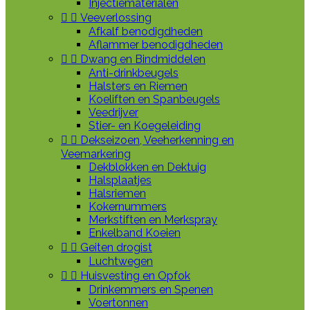
Injectiematerialen


Veeverlossing
Afkalf benodigdheden
Aflammer benodigdheden


Dwang en Bindmiddelen
Anti-drinkbeugels
Halsters en Riemen
Koeliften en Spanbeugels
Veedrijver
Stier- en Koegeleiding


Dekseizoen, Veeherkenning en
Veemarkering
Dekblokken en Dektuig
Halsplaatjes
Halsriemen
Kokernummers
Merkstiften en Merkspray
Enkelband Koeien


Geiten drogist
Luchtwegen


Huisvesting en Opfok
Drinkemmers en Spenen
Voertonnen