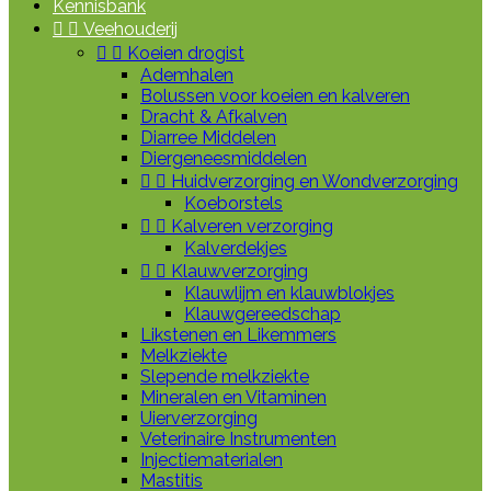
Kennisbank


Veehouderij


Koeien drogist
Ademhalen
Bolussen voor koeien en kalveren
Dracht & Afkalven
Diarree Middelen
Diergeneesmiddelen


Huidverzorging en Wondverzorging
Koeborstels


Kalveren verzorging
Kalverdekjes


Klauwverzorging
Klauwlijm en klauwblokjes
Klauwgereedschap
Likstenen en Likemmers
Melkziekte
Slepende melkziekte
Mineralen en Vitaminen
Uierverzorging
Veterinaire Instrumenten
Injectiematerialen
Mastitis