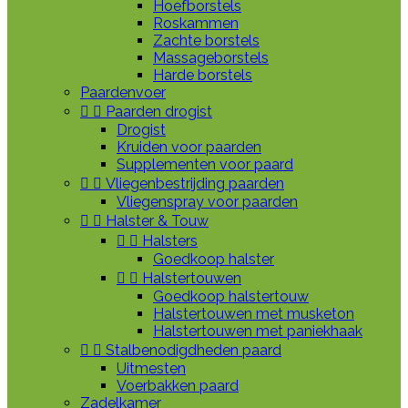
Hoefborstels
Roskammen
Zachte borstels
Massageborstels
Harde borstels
Paardenvoer


Paarden drogist
Drogist
Kruiden voor paarden
Supplementen voor paard


Vliegenbestrijding paarden
Vliegenspray voor paarden


Halster & Touw


Halsters
Goedkoop halster


Halstertouwen
Goedkoop halstertouw
Halstertouwen met musketon
Halstertouwen met paniekhaak


Stalbenodigdheden paard
Uitmesten
Voerbakken paard
Zadelkamer