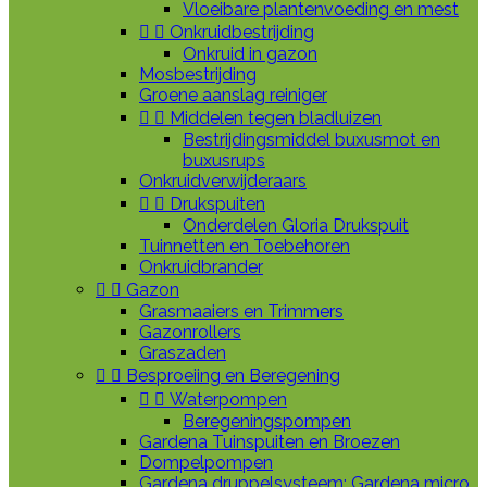
Vloeibare plantenvoeding en mest


Onkruidbestrijding
Onkruid in gazon
Mosbestrijding
Groene aanslag reiniger


Middelen tegen bladluizen
Bestrijdingsmiddel buxusmot en
buxusrups
Onkruidverwijderaars


Drukspuiten
Onderdelen Gloria Drukspuit
Tuinnetten en Toebehoren
Onkruidbrander


Gazon
Grasmaaiers en Trimmers
Gazonrollers
Graszaden


Besproeiing en Beregening


Waterpompen
Beregeningspompen
Gardena Tuinspuiten en Broezen
Dompelpompen
Gardena druppelsysteem: Gardena micro