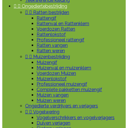
Teekwerende kleding


Ongediertebestrijding


Ratten bestrijden
Rattengif
Rattenval en Rattenklem
Voerdozen Ratten
Rattenlokstof
Professioneel rattengif
Ratten vangen
Ratten weren


Muizenbestrijding
Muizengif
Muizenval en muizenklem
Voerdozen Muizen
Muizenlokstof
Professioneel muizengif
Complete pakketten muizengif
Muizen vangen
Muizen weren
Ongedierte verdrijvers en verjagers


Vogelwering
Vogelverschrikkers en vogelverjagers
Duiven verjagen