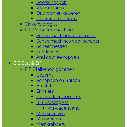
Voerscheppen
Warmtelamp
Onthoornen kalveren
Hooiruif en voerbak
Varkens drogist


Veescheermachine
Scheermachines voor koeien
Scheermachines voor schapen
Scheermessen
Tondeuses
Andis scheerkoppen


Stal & Erf


Stalbenodigdheden
Bezems
Schoppen en Batsen
Borstels
Emmers
Hooivork en hooihark


Kruiwagens
kruiwagenband
Mestschuiven
Mestvorken
Mestkrabbers