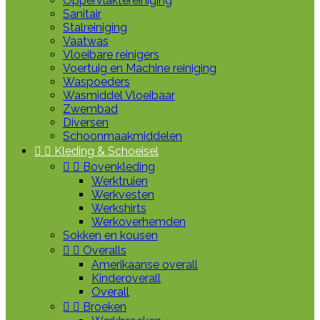
Oppervlaktereiniging
Sanitair
Stalreiniging
Vaatwas
Vloeibare reinigers
Voertuig en Machine reiniging
Waspoeders
Wasmiddel Vloeibaar
Zwembad
Diversen
Schoonmaakmiddelen


Kleding & Schoeisel


Bovenkleding
Werktruien
Werkvesten
Werkshirts
Werkoverhemden
Sokken en kousen


Overalls
Amerikaanse overall
Kinderoverall
Overall


Broeken