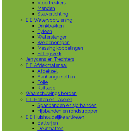
Vloertrekkers
Manden
Stalverlichting


Watervoorziening
Drinkbakken
Tyleen
Waterslangen
Weidepompen
Messing koppelingen
Fittingwerk
Jerrycans en Trechters


Afdekmateriaal
Afdekzeil
Aanhangernetten
Folie
Kuiltape
Waarschuwings borden


Heffen en Takelen
Spanbanden en sjorbanden
Hijsbanden en rondstroppen


Huishoudelijke artikelen
Batterijen
Deurmatten