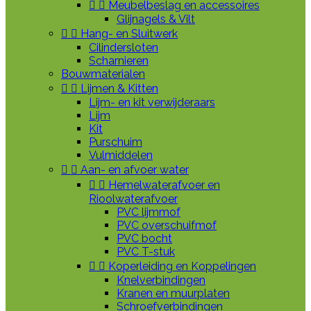


Meubelbeslag en accessoires
Glijnagels & Vilt


Hang- en Sluitwerk
Cilindersloten
Scharnieren
Bouwmaterialen


Lijmen & Kitten
Lijm- en kit verwijderaars
Lijm
Kit
Purschuim
Vulmiddelen


Aan- en afvoer water


Hemelwaterafvoer en
Rioolwaterafvoer
PVC lijmmof
PVC overschuifmof
PVC bocht
PVC T-stuk


Koperleiding en Koppelingen
Knelverbindingen
Kranen en muurplaten
Schroefverbindingen