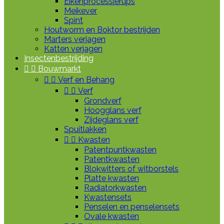
Eikenprocessierups
Meikever
Spint
Houtworm en Boktor bestrijden
Marters verjagen
Katten verjagen
Insectenbestrijding


Bouwmarkt


Verf en Behang


Verf
Grondverf
Hoogglans verf
Zijdeglans verf
Spuitlakken


Kwasten
Patentpuntkwasten
Patentkwasten
Blokwitters of witborstels
Platte kwasten
Radiatorkwasten
Kwastensets
Penselen en penselensets
Ovale kwasten