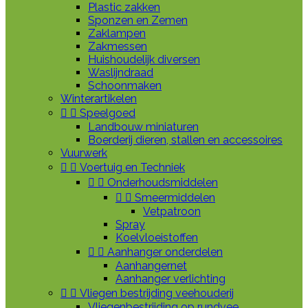
Plastic zakken
Sponzen en Zemen
Zaklampen
Zakmessen
Huishoudelijk diversen
Waslijndraad
Schoonmaken
Winterartikelen


Speelgoed
Landbouw miniaturen
Boerderij dieren, stallen en accessoires
Vuurwerk


Voertuig en Techniek


Onderhoudsmiddelen


Smeermiddelen
Vetpatroon
Spray
Koelvloeistoffen


Aanhanger onderdelen
Aanhangernet
Aanhanger verlichting


Vliegen bestrijding veehouderij
Vliegenbestrijding op rundvee