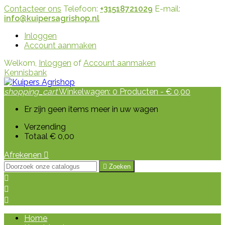
Contacteer ons
Telefoon:
+31518721029
E-mail:
info@kuipersagrishop.nl
Inloggen
Account aanmaken
Welkom,
Inloggen
of
Account aanmaken
Kennisbank
shopping_cart
Winkelwagen:
0
Producten - € 0,00
Er zijn geen items meer in uw wagen
Verzending
Totaal
€ 0,00
Afrekenen


Zoeken



Home