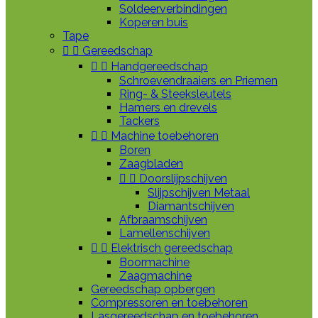
Soldeerverbindingen
Koperen buis
Tape


Gereedschap


Handgereedschap
Schroevendraaiers en Priemen
Ring- & Steeksleutels
Hamers en drevels
Tackers


Machine toebehoren
Boren
Zaagbladen


Doorslijpschijven
Slijpschijven Metaal
Diamantschijven
Afbraamschijven
Lamellenschijven


Elektrisch gereedschap
Boormachine
Zaagmachine
Gereedschap opbergen
Compressoren en toebehoren
Lasgereedschap en toebehoren