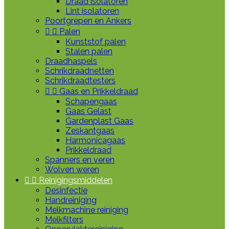
Draad isolatoren
Lint isolatoren
Poortgrepen en Ankers


Palen
Kunststof palen
Stalen palen
Draadhaspels
Schrikdraadnetten
Schrikdraadtesters


Gaas en Prikkeldraad
Schapengaas
Gaas Gelast
Gardenplast Gaas
Zeskantgaas
Harmonicagaas
Prikkeldraad
Spanners en veren
Wolven weren


Reinigingsmiddelen
Desinfectie
Handreiniging
Melkmachine reiniging
Melkfilters