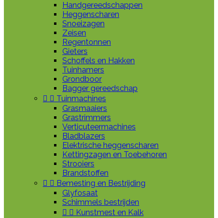
Handgereedschappen
Heggenscharen
Snoeizagen
Zeisen
Regentonnen
Gieters
Schoffels en Hakken
Tuinhamers
Grondboor
Bagger gereedschap


Tuinmachines
Grasmaaiers
Grastrimmers
Verticuteermachines
Bladblazers
Elektrische heggenscharen
Kettingzagen en Toebehoren
Strooiers
Brandstoffen


Bemesting en Bestrijding
Glyfosaat
Schimmels bestrijden


Kunstmest en Kalk