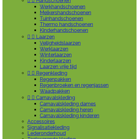


Handschoenen
Werkhandschoenen
Melkershandschoenen
Tuinhandschoenen
Thermo handschoenen
Kinderhandschoenen


Laarzen
Veiligheidslaarzen
Werklaarzen
Winterlaarzen
Kinderlaarzen
Laarzen vrije tijd


Regenkleding
Regenpakken
Regenbroeken en regenjassen
Waadpakken


Carnavalskleding
Carnavalskleding dames
Carnavalskleding heren
Carnavalskleding kinderen
Accessoires
Signalisatiekleding
Lederonderhoud