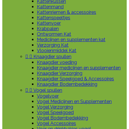
Kattenkussen
Kattenmand
Kattenriemen & accessoires
Kattenspeeltjes
Kattenvoer
Krabpalen
Ontwormen Kat
Medicijnen en supplementen kat
Verzorging Kat
Vlooienmiddel Kat


Knaagdier spullen
Knaagdier voeding
Knaagdier medicijnen en supplementen
Knaagdier Verzorging
Knaagdier Speelgoed & Accessoires
Knaagdier Bodembedekking


Vogel spullen
Vogelvoer
Vogel Medicijnen en Supplementen
Vogel Verzorging
Vogel Speelgoed
Vogel Bodembedekking
Vogel Accessoires
Voer en drinkbakjes vogel