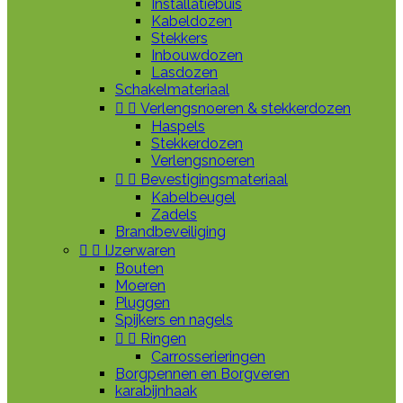
Installatiebuis
Kabeldozen
Stekkers
Inbouwdozen
Lasdozen
Schakelmateriaal


Verlengsnoeren & stekkerdozen
Haspels
Stekkerdozen
Verlengsnoeren


Bevestigingsmateriaal
Kabelbeugel
Zadels
Brandbeveiliging


IJzerwaren
Bouten
Moeren
Pluggen
Spijkers en nagels


Ringen
Carrosserieringen
Borgpennen en Borgveren
karabijnhaak