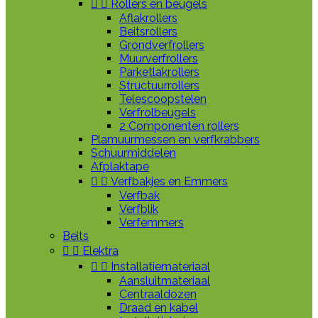


Rollers en beugels
Aflakrollers
Beitsrollers
Grondverfrollers
Muurverfrollers
Parketlakrollers
Structuurrollers
Telescoopstelen
Verfrolbeugels
2 Componenten rollers
Plamuurmessen en verfkrabbers
Schuurmiddelen
Afplaktape


Verfbakjes en Emmers
Verfbak
Verfblik
Verfemmers
Beits


Elektra


Installatiemateriaal
Aansluitmateriaal
Centraaldozen
Draad en kabel