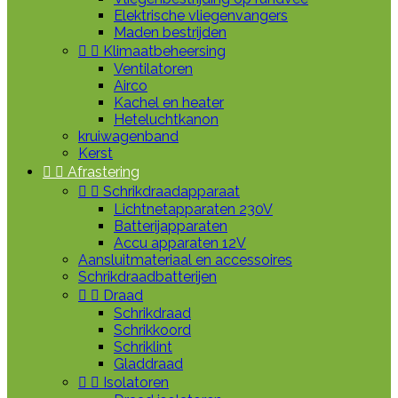
Elektrische vliegenvangers
Maden bestrijden


Klimaatbeheersing
Ventilatoren
Airco
Kachel en heater
Heteluchtkanon
kruiwagenband
Kerst


Afrastering


Schrikdraadapparaat
Lichtnetapparaten 230V
Batterijapparaten
Accu apparaten 12V
Aansluitmateriaal en accessoires
Schrikdraadbatterijen


Draad
Schrikdraad
Schrikkoord
Schriklint
Gladdraad


Isolatoren