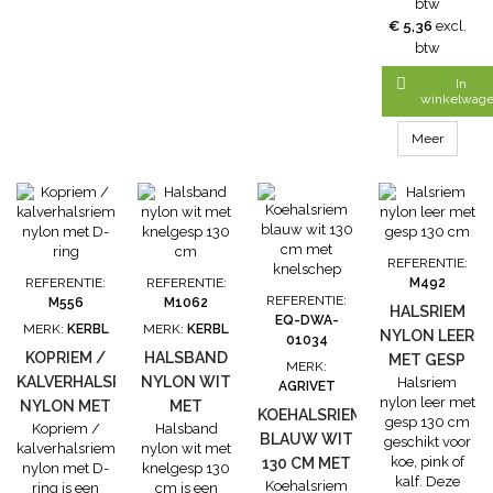
btw
nylon zwart
€ 5,36
excl.
met knelgesp
btw
is 130 cm lang
en is zwart

In
met gele
winkelwag
strepen. Deze
koehalsband is
Meer
universeel
zodat u de
kokernummers
eenvoudig om
de halsband
kunt schuiven
REFERENTIE:
om zo de koe
REFERENTIE:
REFERENTIE:
M492
te kunnen
REFERENTIE:
M556
M1062
HALSRIEM
herkennen
EQ-DWA-
MERK:
KERBL
MERK:
KERBL
NYLON LEER
Lengte: 130
01034
cm Breedte: 4
KOPRIEM /
HALSBAND
MET GESP
MERK:
cm
KALVERHALSRIEM
NYLON WIT
Halsriem
130 CM
AGRIVET
nylon leer met
NYLON MET
MET
KOEHALSRIEM
gesp 130 cm
Kopriem /
Halsband
D-RING
KNELGESP
BLAUW WIT
geschikt voor
kalverhalsriem
nylon wit met
130 CM
koe, pink of
130 CM MET
nylon met D-
knelgesp 130
kalf. Deze
Koehalsriem
KNELSCHEP
ring is een
cm is een