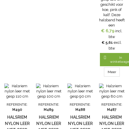
geschikt voor
koe, pink of
kalf. Deze
halsband heeft
een
€ 6,79
versteviging
incl.
van leer. De
btw
halsriem is
€ 5,61
excl.
eenvoudig los
btw
of vast te
maken door

In
de gesp. Deze
winkelwag
nylon
halsriem in de
Meer
kleur wit met
zwarte streep
is geschikt om
koe, pink of
kalf te leiden,
vast te zetten
REFERENTIE:
REFERENTIE:
REFERENTIE:
REFERENTIE:
of gebruiken
M490
M489
M488
M487
om
HALSRIEM
HALSRIEM
HALSRIEM
HALSRIEM
een kokernumme
NYLON LEER
NYLON LEER
NYLON LEER
NYLON LEER
te plaatsen om
zo uw vee te