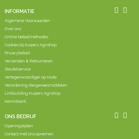
om
om
om
om
een kokernummers
een kokernummers
een kokernummers
een kokernumme


INFORMATIE
te plaatsen om
te plaatsen om
te plaatsen om
te plaatsen om
zo uw vee te
zo uw vee te
zo uw vee te
zo uw vee te
Algemene Voorwaarden
kunnen...
kunnen...
kunnen...
kunnen...
Over ons
Online betaalmethodes
Cookies bij Kuipers Agrishop
Privacybeleid
Verzenden & Retourneren
Sleutelservice
Vertegenwoordiger op route
Verordening diergeneesmiddelen
Linkbuilding Kuipers Agrishop
Kennisbank


ONS BEDRIJF
Openingstijden
Contact met ons opnemen