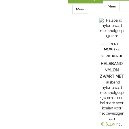
strepen. Deze
schuifnummers
koehalsband is
Meer
bij koeien.
Meer
universeel
zodat u de
kokernummers
eenvoudig om
de halsband
kunt schuiven
om zo de koe
REFERENTIE:
te kunnen
M1062-Z
herkennen.
MERK:
KERBL
Lengte: 130
cm Breedte: 4
HALSBAND
cm
NYLON
ZWART MET
Halsband
KNELGESP
nylon zwart
130 CM
met knelgesp
130 cm is een
halsriem voor
koeien voor
het bevestigen
van
kokernummers.
€ 6,49
incl.
De halsband