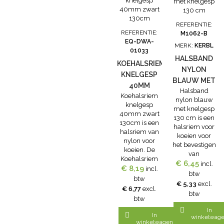
bevestigen
40mm breed.
kunt schuiven
van
om zo de koe
kokernummers
te kunnen
REFERENTIE:
of responders.
herkennen.
REFERENTIE:
M1062-B
De halsriem
Lengte: 135
EQ-DWA-
heeft een
MERK:
KERBL
cm
01033
breedte van
Eigenschappen:
HALSBAND
KOEHALSRIEM
40mm.
135 cm
NYLON
KNELGESP
wit/zwart
BLAUW MET
met...
40MM
Halsband
KNELGESP
Koehalsriem
ZWART
nylon blauw
130 CM
knelgesp
130CM
met knelgesp
40mm zwart
130 cm is een
130cm is een
halsriem voor
halsriem van
koeien voor
nylon voor
het bevestigen
koeien. De
van
Koehalsriem
kokernummers.
€ 6,45
incl.
€ 8,19
knelgesp
incl.
De halsband
btw
40mm zwart
btw
nylon blauw
€ 5,33
excl.
130cm is
€ 6,77
excl.
met knelgesp
btw
ideaal voor het
btw
is 130 cm lang
gebruik van
en is blauw

In
kokernummers

In
met zwarte
winkelwag
of
winkelwagen