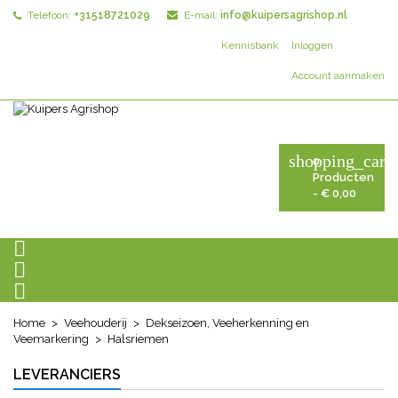
Telefoon:
+31518721029
E-mail:
info@kuipersagrishop.nl
Kennisbank
Inloggen
Account aanmaken
shopping_cart
0
Producten
- € 0,00



Home
Veehouderij
Dekseizoen, Veeherkenning en
Veemarkering
Halsriemen
LEVERANCIERS