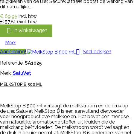
talgklieren van de uier. SecureCattle® bootst de werking van
dit natuurlijke...
€ 69,95
incl. btw
€ 57,81
excl. btw

In winkelwagen
Meer

Aanbieding!
Snel bekijken
Referentie:
SA1025
Merk:
SaluVet
MELKSTOP B 500 ML
MelkStop B 500 ml verlaagt de melkstroom en de druk op
de uier. Saluvet MelkStop B is een aanvullend diervoeder
voor hoogproductieve melkkoeien. Het bevat een mengsel
van natuurlijke aromatische stoffen uit kruiden die de
melkdrang beïnvloeden. De melkstroom wordt verlaagt en
de druk in de uier neemt af. MelkStop B is onderdeel van het