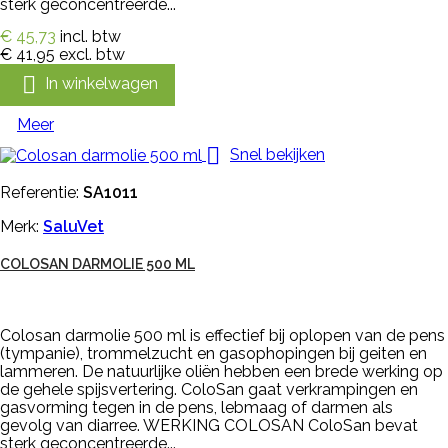
sterk geconcentreerde...
€ 45,73
incl. btw
€ 41,95
excl. btw

In winkelwagen
Meer

Snel bekijken
Referentie:
SA1011
Merk:
SaluVet
COLOSAN DARMOLIE 500 ML
Colosan darmolie 500 ml is effectief bij oplopen van de pens
(tympanie), trommelzucht en gasophopingen bij geiten en
lammeren. De natuurlijke oliën hebben een brede werking op
de gehele spijsvertering. ColoSan gaat verkrampingen en
gasvorming tegen in de pens, lebmaag of darmen als
gevolg van diarree. WERKING COLOSAN ColoSan bevat
sterk geconcentreerde...