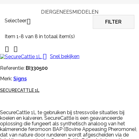
DIERGENEESMIDDELEN
Selecteer

FILTER
Item 1-8 van 8 in totaal item(s)



Snel bekijken
Referentie:
BI330500
Merk:
Signs
SECURECATTLE 1L
SecureCattle 1L te gebruiken bij stressvolle situaties bij
koeien en kalveren. SecureCattle is een geavanceerde
oplossing die fungeert als synthetisch analoog van het
kalmerende feromoon BAP (Bovine Appeasing Pheromone),
dat van nature door runderen wordt afgescheiden via de