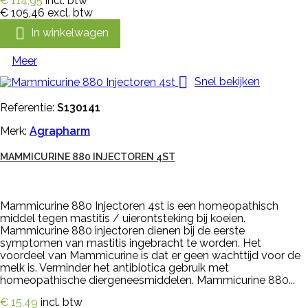
€ 114,95
incl. btw
€ 105,46
excl. btw

In winkelwagen
Meer

Snel bekijken
Referentie:
S130141
Merk:
Agrapharm
MAMMICURINE 880 INJECTOREN 4ST
Mammicurine 880 Injectoren 4st is een homeopathisch
middel tegen mastitis / uierontsteking bij koeien.
Mammicurine 880 injectoren dienen bij de eerste
symptomen van mastitis ingebracht te worden. Het
voordeel van Mammicurine is dat er geen wachttijd voor de
melk is. Verminder het antibiotica gebruik met
homeopathische diergeneesmiddelen. Mammicurine 880...
€ 15,49
incl. btw