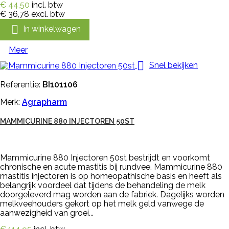
€ 44,50
incl. btw
€ 36,78
excl. btw

In winkelwagen
Meer

Snel bekijken
Referentie:
BI101106
Merk:
Agrapharm
MAMMICURINE 880 INJECTOREN 50ST
Mammicurine 880 Injectoren 50st bestrijdt en voorkomt
chronische en acute mastitis bij rundvee. Mammicurine 880
mastitis injectoren is op homeopathische basis en heeft als
belangrijk voordeel dat tijdens de behandeling de melk
doorgeleverd mag worden aan de fabriek. Dagelijks worden
melkveehouders gekort op het melk geld vanwege de
aanwezigheid van groei...