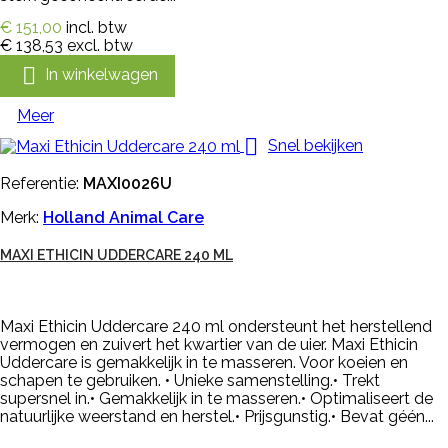
€ 151,00
incl. btw
€ 138,53
excl. btw

In winkelwagen
Meer

Snel bekijken
Referentie:
MAXI0026U
Merk:
Holland Animal Care
MAXI ETHICIN UDDERCARE 240 ML
Maxi Ethicin Uddercare 240 ml ondersteunt het herstellend
vermogen en zuivert het kwartier van de uier. Maxi Ethicin
Uddercare is gemakkelijk in te masseren. Voor koeien en
schapen te gebruiken. • Unieke samenstelling.• Trekt
supersnel in.• Gemakkelijk in te masseren.• Optimaliseert de
natuurlijke weerstand en herstel.• Prijsgunstig.• Bevat géén...