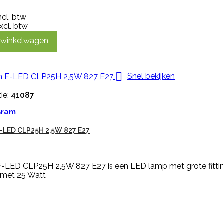
ncl. btw
xcl. btw
n winkelwagen

Snel bekijken
ie:
41087
sram
-LED CLP25H 2,5W 827 E27
-LED CLP25H 2,5W 827 E27 is een LED lamp met grote fitti
 met 25 Watt