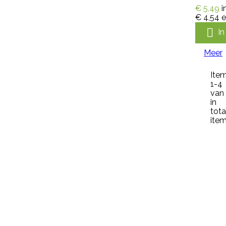
€ 5,49
i
Veerust Super Spray Rund
€ 4,54
e
omdoos 12 x 600 ml vliegenspray

I
extra voordelig. Met Veerust
voorkomt u jeuk, hinder en onrust
bij uw vee. Veerust zorgt ervoor
Meer
dat vliegen op afstand blijven.
Veerust is een vliegenspray voor
Ite
de bestrijding van vliegen op
1-4
rundvee en paarden. Veerust is
van
ook te gebruiken als vliegenspray
in
in melkstal en verblijfplaatsen van
tota
vee....
item
€ 173,31
incl. btw
€ 159,00
excl. btw

In winkelwagen
Meer

Snel bekijken
Referentie:
IN-DEL-