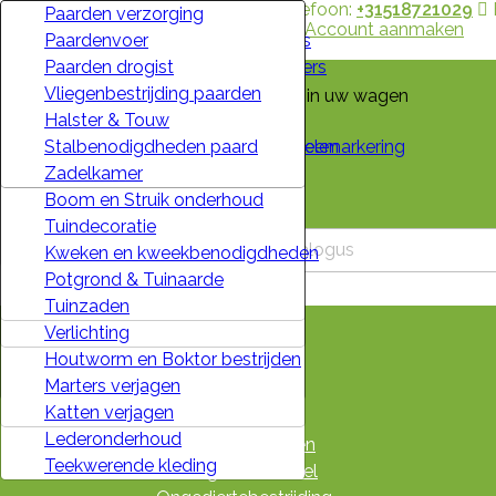
Contacteer ons
Telefoon:
+31518721029
Koeien drogist
Stalbenodigdheden
Schrikdraadapparaat
Desinfectie
Bovenkleding
Ratten bestrijden
Verf en Behang
Tuingereedschap
Honden spullen
Paarden verzorging
Welkom,
Inloggen
of
Account aanmaken
Melkwinning
Watervoorziening
Aansluitmateriaal en accessoires
Handreiniging
Sokken en kousen
Muizenbestrijding
Beits
Tuinmachines
Katten spullen
Paardenvoer
Kennisbank
Schapen drogist
Jerrycans en Trechters
Schrikdraadbatterijen
Melkmachine reiniging
Overalls
Ongedierte verdrijvers en verjagers
Elektra
Bemesting en Bestrijding
Knaagdier spullen
Paarden drogist
Veeverlossing
Afdekmateriaal
Draad
Melkfilters
Broeken
Vogelwering
IJzerwaren
Gazon
Vogel spullen
Vliegenbestrijding paarden
Er zijn geen items meer in uw wagen
Dwang en Bindmiddelen
Waarschuwings borden
Isolatoren
Oppervlaktereiniging
Jassen
Mollen bestrijden
Hang- en Sluitwerk
Besproeiing en Beregening
Vissen en Aquarium
Halster & Touw
Verzending
Dekseizoen, Veeherkenning en Veemarkering
Heffen en Takelen
Poortgrepen en Ankers
Sanitair
Persoonlijke Beschermingsmiddelen
Mieren bestrijden
Bouwmaterialen
Vijver en Zwembad
Pluimvee
Stalbenodigdheden paard
Totaal
€ 0,00
Geiten drogist
Huishoudelijke artikelen
Palen
Stalreiniging
Winterkleding
Slakken bestrijden
Lijmen & Kitten
Barbecue en Vuurkorf
Duiven
Zadelkamer
Huisvesting en Opfok
Winterartikelen
Draadhaspels
Vaatwas
Werkschoenen
Vliegen en muggen bestrijden
Aan- en afvoer water
Boom en Struik onderhoud

AFREKENEN
Varkens drogist
Speelgoed
Schrikdraadnetten
Vloeibare reinigers
Dames Werkschoenen
Wildvallen en vangkooien
Tape
Tuindecoratie
Veescheermachine
Vuurwerk
Schrikdraadtesters
Voertuig en Machine reiniging
Klompen
Spinnen bestrijden
Gereedschap
Kweken en kweekbenodigdheden
Voertuig en Techniek
Gaas en Prikkeldraad
Waspoeders
Handschoenen
Zilvervisjes bestrijden
Bevestigingsmaterialen
Potgrond & Tuinaarde

Vliegen bestrijding veehouderij
Spanners en veren
Wasmiddel Vloeibaar
Laarzen
Wespen bestrijden
Hek- en Poortbeslag
Tuinzaden
Home
Klimaatbeheersing
Wolven weren
Zwembad
Regenkleding
Insecten en kleine beestjes
Verlichting
Kennisbank
kruiwagenband
Diversen
Carnavalskleding
Houtworm en Boktor bestrijden
Veehouderij
Kerst
Schoonmaakmiddelen
Accessoires
Marters verjagen
Stal & Erf
Signalisatiekleding
Katten verjagen
Afrastering
Lederonderhoud
Reinigingsmiddelen
Teekwerende kleding
Kleding & Schoeisel