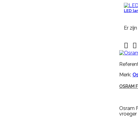

Snel
bekijken
LED l
Referentie:
M643-G
Er zij
NEKPLAATJE BLANCO GEEL


Nekplaatje blanco geel is geschikt
voor om de hals van schapen,
geiten of koeien. Dit nekplaatje
Referent
zonder nummer is gemaakt van
kwaliteits EVA, duidelijk afleesbaar
Merk:
O
en makkelijk aan te brengen. Een
nekplaatje wordt vaak door
OSRAM F
een rubber nekkoord / karrubber
(nr. M608) of nylon nekkoord (nr.
M1061) met een harpsluitting (nr.
30005) of een simplex-haakje (
Osram F
NR....
vroeger
€ 0,94
incl. btw
€ 0,78
excl. btw

In winkelwagen