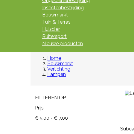
Ongediertebestrijding
Insectenbestrijding
Bouwmarkt
Tuin & Terras
Huisdier
Ruitersport
Nieuwe producten
Home
Bouwmarkt
Verlichting
Lampen
FILTEREN OP
Prijs
€ 5,00 - € 7,00
Subca