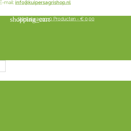
E-mail:
info@kuipersagrishop.nl
shopping_cart
Winkelwagen:
0
Producten - € 0,00