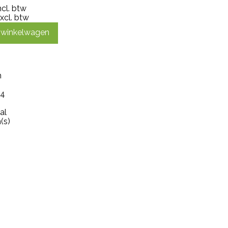
ncl. btw
xcl. btw
n winkelwagen
m
 4
al
(s)