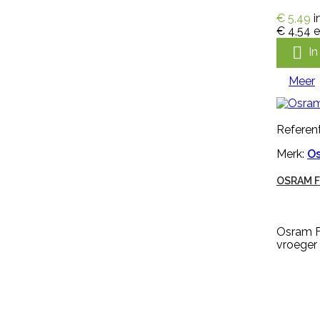
onderarmen. De handschoen
€ 5,49
i
heeft een geruwde en dubbel
€ 4,54
e
gedompelde hand voor goede
grip bij natte en droge

I
omstandigheden en is...
€ 5,99
incl. btw
Meer
€ 4,95
excl. btw

In winkelwagen
Referent
Meer
Merk:
O
OSRAM F

Snel bekijken
Osram F
Referentie:
IN-PYR-91081A
vroeger
Merk:
Edialux
VEERUST SUPER SPRAY RUND
OMDOOS 12 X 600 ML