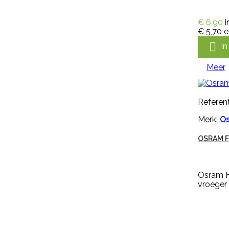
Meer
€ 6,90
i

Snel
€ 5,70
e
bekijken

I
Referentie:
HB-OHB-
09014/MGEN250
Meer
GENOXONE ZX 250ML
Referent
Merk:
O
Genoxone ZX 250ml tegen de
meest voorkomende lastige
onkruiden zoals paardenbloemen,
OSRAM F
brandnetels, heermoes, distels en
zevenblad. Genoxone ZX gaat
vanaf nu de strijd aan tegen alle
Osram F
hardnekkige onkruiden! Dit nieuwe
vroeger
middel is zeer breed inzetbaar
tegen de meest voorkomende
lastige onkruiden zoals
paardenbloemen, brandnetels,
heermoes, distels en zevenblad....