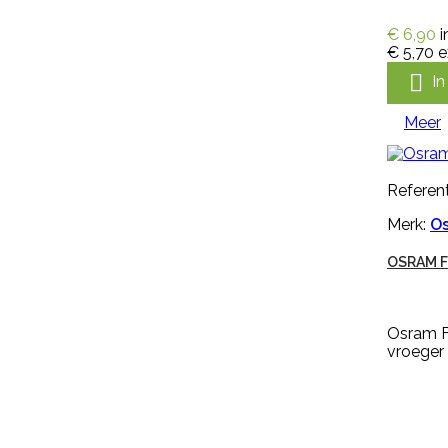
€ 36,95
incl. btw
€ 30,54
excl. btw
€ 6,90
i

In winkelwagen
€ 5,70
e

I
Meer

Meer
Snel bekijken
Referentie:
M297256
Referent
Merk:
Keron
Merk:
O
HANDSCHOEN KERON FLETEX
OSRAM F
Handschoen Keron Fletex is een
Osram F
volledig gecoat latex met
vroeger
katoenen voering, licht, flexibel en
zweetabsorberend. De
handschoen Keron Fletex is zeer
elastisch en vloeistofdicht en
heeft een lange kap, voor
optimale bescherming van