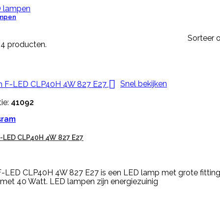
ampen
Sorteer o
n 4 producten.

Snel bekijken
ie:
41092
sram
-LED CLP40H 4W 827 E27
-LED CLP40H 4W 827 E27 is een LED lamp met grote fitting
 met 40 Watt. LED lampen zijn energiezuinig