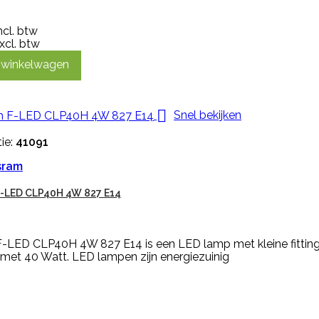
ncl. btw
xcl. btw
n winkelwagen

Snel bekijken
ie:
41091
sram
-LED CLP40H 4W 827 E14
-LED CLP40H 4W 827 E14 is een LED lamp met kleine fitting
 met 40 Watt. LED lampen zijn energiezuinig