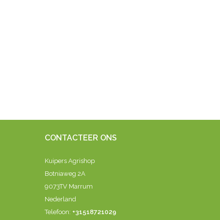
CONTACTEER ONS
Kuipers Agrishop
Botniaweg 2A
9073TV Marrum
Nederland
Telefoon:
+31518721029