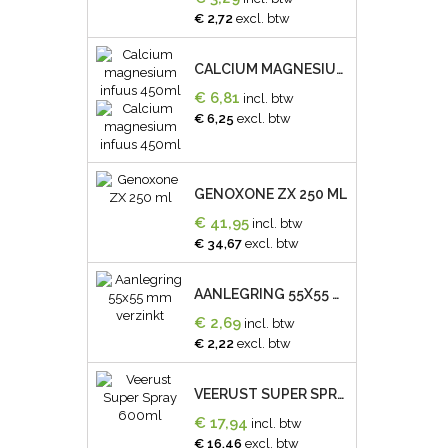
€ 2,72
excl. btw
CALCIUM MAGNESIUM INFUUS 450ML
€ 6,81
incl. btw
€ 6,25
excl. btw
GENOXONE ZX 250 ML
€ 41,95
incl. btw
€ 34,67
excl. btw
AANLEGRING 55X55 MM VERZINKT
€ 2,69
incl. btw
€ 2,22
excl. btw
VEERUST SUPER SPRAY 600ML
€ 17,94
incl. btw
€ 16,46
excl. btw