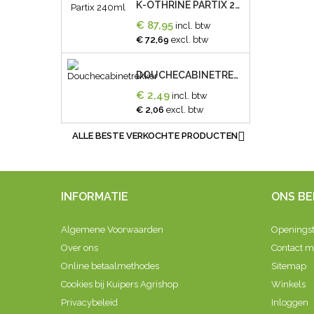
K-OTHRINE PARTIX 240ML
€ 87,95
incl. btw
€ 72,69
excl. btw
DOUCHECABINETREKKER
€ 2,49
incl. btw
€ 2,06
excl. btw

ALLE BESTE VERKOCHTE PRODUCTEN
INFORMATIE
ONS BE
Algemene Voorwaarden
Openingst
Over ons
Contact 
Online betaalmethodes
Sitemap
Cookies bij Kuipers Agrishop
Winkels
Privacybeleid
Inloggen