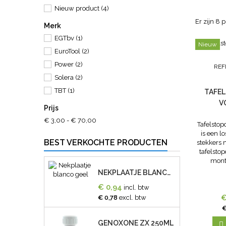
Nieuw product
(4)
Er zijn 8 
Merk
EGTbv
(1)
Nieuw
EuroTool
(2)
Power
(2)
REF
Solera
(2)
TBT
(1)
TAFE
V
Prijs
€ 3,00 - € 70,00
Tafelstop
is een l
BEST VERKOCHTE PRODUCTEN
stekkers 
tafelstop
monte
NEKPLAATJE BLANCO GEEL
€ 0,94
incl. btw
€
€ 0,78
excl. btw
€
GENOXONE ZX 250ML
