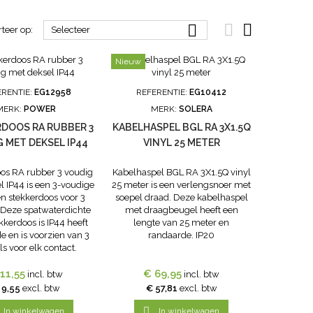



rteer op:
Selecteer
Nieuw
ERENTIE:
EG12958
REFERENTIE:
EG10412
MERK:
POWER
MERK:
SOLERA
DOOS RA RUBBER 3
KABELHASPEL BGL RA 3X1.5Q
 MET DEKSEL IP44
VINYL 25 METER
os RA rubber 3 voudig
Kabelhaspel BGL RA 3X1.5Q vinyl
l IP44 is een 3-voudige
25 meter is een verlengsnoer met
n stekkerdoos voor 3
soepel draad. Deze kabelhaspel
. Deze spatwaterdichte
met draagbeugel heeft een
kkerdoos is IP44 heeft
lengte van 25 meter en
e en is voorzien van 3
randaarde. IP20
s voor elk contact.
11,55
€ 69,95
incl. btw
incl. btw
 9,55
excl. btw
€ 57,81
excl. btw

In winkelwagen
In winkelwagen