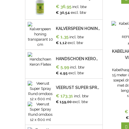
€ 36,95
incl. btw
€ 30,54
excl. btw
KALVERSPEEN HONING TRANSPARANT 10 CM
€ 1,35
REF
incl. btw
€ 1,12
excl. btw
KABELHA
V
HANDSCHOEN KERON FLETEX
€ 5,99
incl. btw
Kabelhasp
€ 4,95
excl. btw
15 meter 
soepel d
met dr
VEERUST SUPER SPRAY RUND OMDOOS 12 X 600 ML
leng
€ 173,31
r
incl. btw
€ 159,00
excl. btw
€
€
