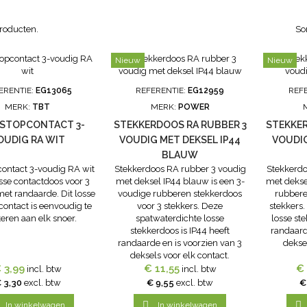
producten.
So
Nieuw
Nieuw
ERENTIE:
EG13065
REFERENTIE:
EG12959
REF
MERK:
TBT
MERK:
POWER
LSTOPCONTACT 3-
STEKKERDOOS RA RUBBER 3
STEKKER
OUDIG RA WIT
VOUDIG MET DEKSEL IP44
VOUDIG
BLAUW
contact 3-voudig RA wit
Stekkerdoos RA rubber 3 voudig
Stekkerdo
osse contactdoos voor 3
met deksel IP44 blauw is een 3-
met dekse
met randaarde. Dit losse
voudige rubberen stekkerdoos
rubbere
contact is eenvoudig te
voor 3 stekkers. Deze
stekkers
ren aan elk snoer.
spatwaterdichte losse
losse ste
stekkerdoos is IP44 heeft
randaard
randaarde en is voorzien van 3
deksel
deksels voor elk contact.
 3,99
€ 11,55
€ 
incl. btw
incl. btw
 3,30
excl. btw
€ 9,55
excl. btw
€


In winkelwagen
In winkelwagen