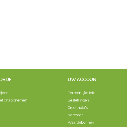
DRIJF
UW ACCOUNT
ijden
Persoonlijke Info
met ons opnemen
Bestellingen
Creditnota's
Adressen
Waardebonnen