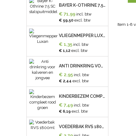
BAYER K-OTHRINE 7,5 SC STALSPUITMIDDEL
€ 71,99
incl. btw
€ 59,50
excl. btw
Item 1-8 v
VLIEGENMEPPER LUXAN
€ 1,35
incl. btw
€ 1,12
excl. btw
ANTI DRINKRING VOOR KALVEREN EN JONGVEE
€ 2,95
incl. btw
€ 2,44
excl. btw
KINDERBEZEM COMPLEET ROOD GROEN
€ 7,49
incl. btw
€ 6,19
excl. btw
VOEDERBAK RVS 1800ML
€ 3,29
incl. btw