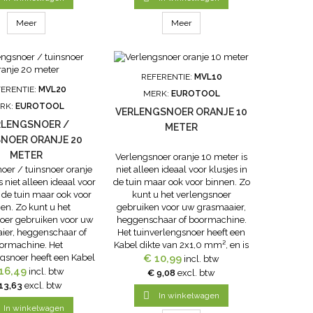
Meer
Meer
REFERENTIE:
MVL10
ERENTIE:
MVL20
MERK:
EUROTOOL
RK:
EUROTOOL
VERLENGSNOER ORANJE 10
RLENGSNOER /
METER
NOER ORANJE 20
METER
Verlengsnoer oranje 10 meter is
oer / tuinsnoer oranje
niet alleen ideaal voor klusjes in
s niet alleen ideaal voor
de tuin maar ook voor binnen. Zo
n de tuin maar ook voor
kunt u het verlengsnoer
en. Zo kunt u het
gebruiken voor uw grasmaaier,
oer gebruiken voor uw
heggenschaar of boormachine.
ier, heggenschaar of
Het tuinverlengsnoer heeft een
ormachine. Het
Kabel dikte van 2x1,0 mm², en is
ngsnoer heeft een Kabel
10 meter lang. Tuinsnoer Max
€ 10,99
incl. btw
n 2x1,0 mm², en is 10
16,49
2500 watt
incl. btw
€ 9,08
excl. btw
g. Tuinsnoer Max 2500
13,63
excl. btw
watt

In winkelwagen
In winkelwagen