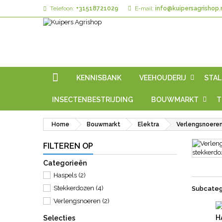
Telefoon:
+31518721029
E-mail:
info@kuipersagrishop.
KENNISBANK
VEEHOUDERIJ
STAL
INSECTENBESTRIJDING
BOUWMARKT
T
Home
Bouwmarkt
Elektra
Verlengsnoere
FILTEREN OP
Categorieën
Haspels
(2)
Stekkerdozen
(4)
Subcateg
Verlengsnoeren
(2)
H
Selecties