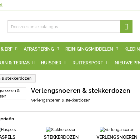
nl

 & ERF
AFRASTERING
REINIGINGSMIDDELEN
KLEDIN
UIN & TERRAS
HUISDIER
RUITERSPORT
NIEUWE P
n & stekkerdozen
Verlengsnoeren & stekkerdozen
Verlengsnoeren & stekkerdozen
orieën
ASPELS
STEKKERDOZEN
VERLENGSNOEREN