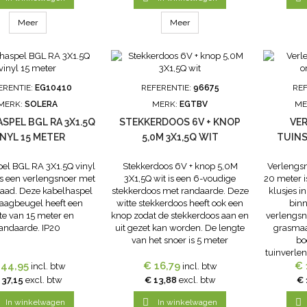
Meer
Meer
ERENTIE:
EG10410
REFERENTIE:
96675
REF
MERK:
SOLERA
MERK:
EGTBV
ME
SPEL BGL RA 3X1.5Q
STEKKERDOOS 6V + KNOP
VE
INYL 15 METER
5,0M 3X1,5Q WIT
TUINS
el BGL RA 3X1.5Q vinyl
Stekkerdoos 6V + knop 5,0M
Verlengsn
is een verlengsnoer met
3X1,5Q wit is een 6-voudige
20 meter i
raad. Deze kabelhaspel
stekkerdoos met randaarde. Deze
klusjes i
aagbeugel heeft een
witte stekkerdoos heeft ook een
binn
te van 15 meter en
knop zodat de stekkerdoos aan en
verlengsn
andaarde. IP20
uit gezet kan worden. De lengte
grasmaa
van het snoer is 5 meter
bo
tuinverle
 44,95
€ 16,79
dikte va
€ 
incl. btw
incl. btw
meter lan
 37,15
excl. btw
€ 13,88
excl. btw
€ 


In winkelwagen
In winkelwagen