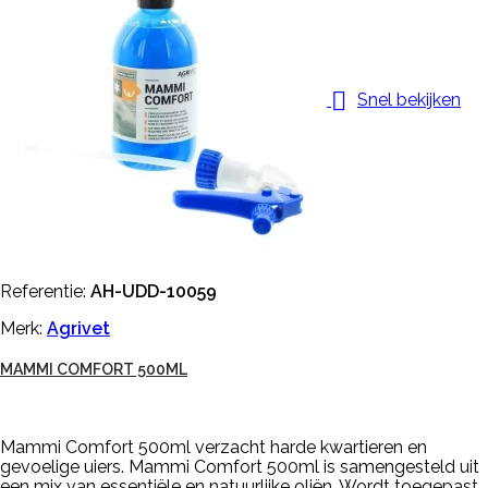

Snel bekijken
Referentie:
AH-UDD-10059
Merk:
Agrivet
MAMMI COMFORT 500ML
Mammi Comfort 500ml verzacht harde kwartieren en
gevoelige uiers. Mammi Comfort 500ml is samengesteld uit
een mix van essentiële en natuurlijke oliën. Wordt toegepast