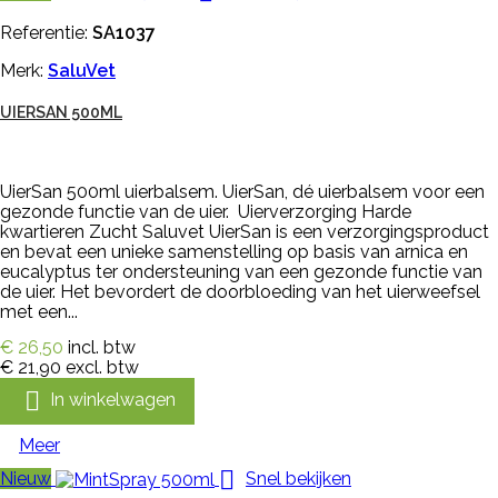
Referentie:
SA1037
Merk:
SaluVet
UIERSAN 500ML
UierSan 500ml uierbalsem. UierSan, dé uierbalsem voor een
gezonde functie van de uier. Uierverzorging Harde
kwartieren Zucht Saluvet UierSan is een verzorgingsproduct
en bevat een unieke samenstelling op basis van arnica en
eucalyptus ter ondersteuning van een gezonde functie van
de uier. Het bevordert de doorbloeding van het uierweefsel
met een...
€ 26,50
incl. btw
€ 21,90
excl. btw

In winkelwagen
Meer

Nieuw
Snel bekijken