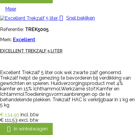
Meer

Snel bekijken
Referentie:
TREK5005
Merk:
Excellent
EXCELLENT TREKZALF 5 LITER
Excellent Trekzalf 5 liter ook wel zwarte zalf genoemd.
Trekzalf helpt de genezing te bevorderen bij verdikking van
gewrichten en spieren. Huidverzorgingsproduct met 4%
kamfer en 15% Ichthammol.Werkzame stof:Kamfer en
IchtammolToedieningsvorm:aanbrengen op de te
behandelende plekken. Trekzalf HAC is verkrijgbaar in 1 kg en
5 kg
€ 134,95
incl. btw
€ 111,53
excl. btw

In winkelwagen