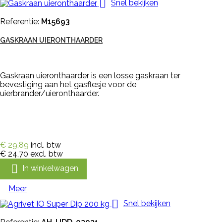

Snel bekijken
Referentie:
M15693
GASKRAAN UIERONTHAARDER
Gaskraan uieronthaarder is een losse gaskraan ter
bevestiging aan het gasflesje voor de
uierbrander/uieronthaarder.
€ 29,89
incl. btw
€ 24,70
excl. btw

In winkelwagen
Meer

Snel bekijken