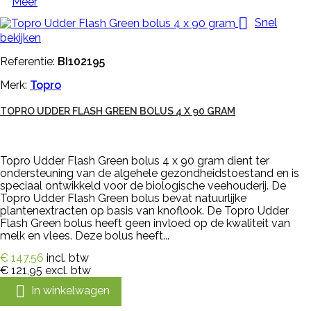
Meer

Snel
bekijken
Referentie:
BI102195
Merk:
Topro
TOPRO UDDER FLASH GREEN BOLUS 4 X 90 GRAM
Topro Udder Flash Green bolus 4 x 90 gram dient ter
ondersteuning van de algehele gezondheidstoestand en is
speciaal ontwikkeld voor de biologische veehouderij. De
Topro Udder Flash Green bolus bevat natuurlijke
plantenextracten op basis van knoflook. De Topro Udder
Flash Green bolus heeft geen invloed op de kwaliteit van
melk en vlees. Deze bolus heeft...
€ 147,56
incl. btw
€ 121,95
excl. btw

In winkelwagen