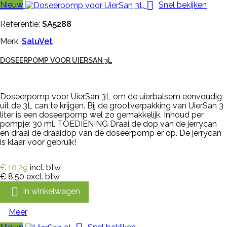

Nieuw
Snel bekijken
Referentie:
SA5288
Merk:
SaluVet
DOSEERPOMP VOOR UIERSAN 3L
Doseerpomp voor UierSan 3L om de uierbalsem eenvoudig
uit de 3L can te krijgen. Bij de grootverpakking van UierSan 3
liter is een doseerpomp wel zo gemakkelijk. Inhoud per
pompje: 30 ml. TOEDIENING Draai de dop van de jerrycan
en draai de draaidop van de doseerpomp er op. De jerrycan
is klaar voor gebruik!
€ 10,29
incl. btw
€ 8,50
excl. btw

In winkelwagen
Meer