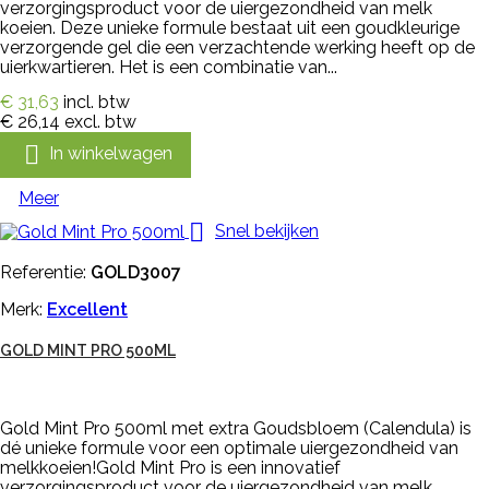
verzorgingsproduct voor de uiergezondheid van melk
koeien. Deze unieke formule bestaat uit een goudkleurige
verzorgende gel die een verzachtende werking heeft op de
uierkwartieren. Het is een combinatie van...
€ 31,63
incl. btw
€ 26,14
excl. btw

In winkelwagen
Meer

Snel bekijken
Referentie:
GOLD3007
Merk:
Excellent
GOLD MINT PRO 500ML
Gold Mint Pro 500ml met extra Goudsbloem (Calendula) is
dé unieke formule voor een optimale uiergezondheid van
melkkoeien!Gold Mint Pro is een innovatief
verzorgingsproduct voor de uiergezondheid van melk