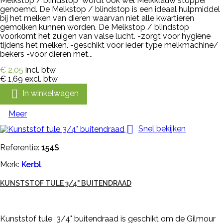
Melkstop / blindstop wordt ook wel Melkklauw stopper
genoemd. De Melkstop / blindstop is een ideaal hulpmiddel
bij het melken van dieren waarvan niet alle kwartieren
gemolken kunnen worden. De Melkstop / blindstop
voorkomt het zuigen van valse lucht. -zorgt voor hygiëne
tijdens het melken. -geschikt voor ieder type melkmachine/
bekers -voor dieren met...
€ 2,05
incl. btw
€ 1,69
excl. btw

In winkelwagen
Meer

Snel bekijken
Referentie:
154S
Merk:
Kerbl
KUNSTSTOF TULE 3/4" BUITENDRAAD
Kunststof tule 3/4" buitendraad is geschikt om de Gilmour