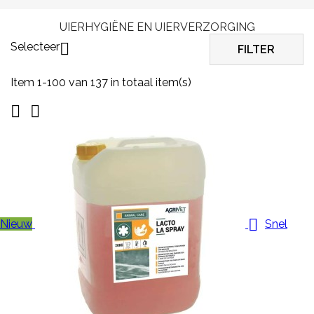
UIERHYGIËNE EN UIERVERZORGING
Selecteer

FILTER
Item 1-100 van 137 in totaal item(s)



Nieuw
Snel