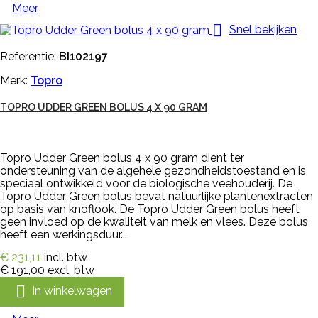
Meer

Snel bekijken
Referentie:
BI102197
Merk:
Topro
TOPRO UDDER GREEN BOLUS 4 X 90 GRAM
Topro Udder Green bolus 4 x 90 gram dient ter
ondersteuning van de algehele gezondheidstoestand en is
speciaal ontwikkeld voor de biologische veehouderij. De
Topro Udder Green bolus bevat natuurlijke plantenextracten
op basis van knoflook. De Topro Udder Green bolus heeft
geen invloed op de kwaliteit van melk en vlees. Deze bolus
heeft een werkingsduur...
€ 231,11
incl. btw
€ 191,00
excl. btw

In winkelwagen