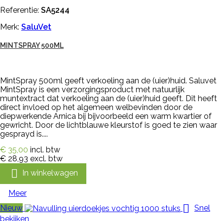
Referentie:
SA5244
Merk:
SaluVet
MINTSPRAY 500ML
MintSpray 500ml geeft verkoeling aan de (uier)huid. Saluvet
MintSpray is een verzorgingsproduct met natuurlijk
muntextract dat verkoeling aan de (uier)huid geeft. Dit heeft
direct invloed op het algemeen welbevinden door de
diepwerkende Arnica bij bijvoorbeeld een warm kwartier of
gewricht. Door de lichtblauwe kleurstof is goed te zien waar
gesprayd is....
€ 35,00
incl. btw
€ 28,93
excl. btw

In winkelwagen
Meer

Nieuw
Snel
bekijken