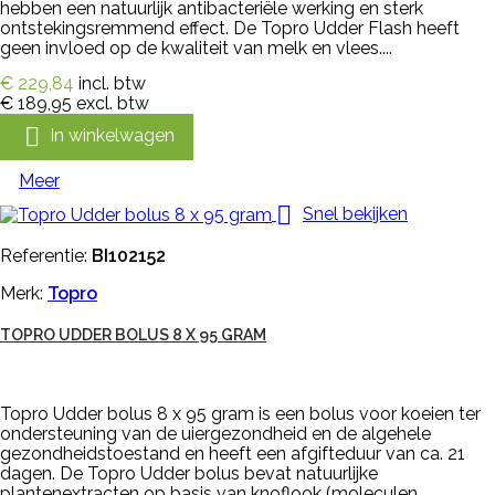
hebben een natuurlijk antibacteriële werking en sterk
ontstekingsremmend effect. De Topro Udder Flash heeft
geen invloed op de kwaliteit van melk en vlees....
€ 229,84
incl. btw
€ 189,95
excl. btw

In winkelwagen
Meer

Snel bekijken
Referentie:
BI102152
Merk:
Topro
TOPRO UDDER BOLUS 8 X 95 GRAM
Topro Udder bolus 8 x 95 gram is een bolus voor koeien ter
ondersteuning van de uiergezondheid en de algehele
gezondheidstoestand en heeft een afgifteduur van ca. 21
dagen. De Topro Udder bolus bevat natuurlijke
plantenextracten op basis van knoflook (moleculen