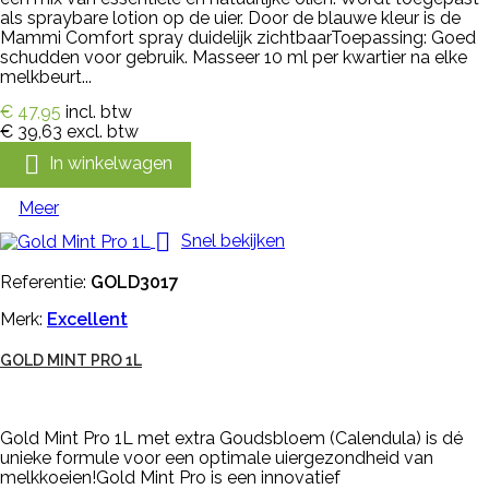
als spraybare lotion op de uier. Door de blauwe kleur is de
Mammi Comfort spray duidelijk zichtbaarToepassing: Goed
schudden voor gebruik. Masseer 10 ml per kwartier na elke
melkbeurt...
€ 47,95
incl. btw
€ 39,63
excl. btw

In winkelwagen
Meer

Snel bekijken
Referentie:
GOLD3017
Merk:
Excellent
GOLD MINT PRO 1L
Gold Mint Pro 1L met extra Goudsbloem (Calendula) is dé
unieke formule voor een optimale uiergezondheid van
melkkoeien!Gold Mint Pro is een innovatief