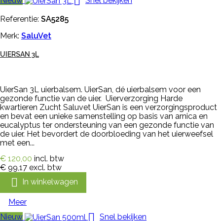

Nieuw
Snel bekijken
Referentie:
SA5285
Merk:
SaluVet
UIERSAN 3L
UierSan 3L uierbalsem. UierSan, dé uierbalsem voor een
gezonde functie van de uier. Uierverzorging Harde
kwartieren Zucht Saluvet UierSan is een verzorgingsproduct
en bevat een unieke samenstelling op basis van arnica en
eucalyptus ter ondersteuning van een gezonde functie van
de uier. Het bevordert de doorbloeding van het uierweefsel
met een...
€ 120,00
incl. btw
€ 99,17
excl. btw

In winkelwagen
Meer

Nieuw
Snel bekijken