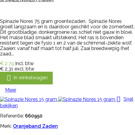
Spinazie Nores 75 gram groentezaden. Spinazie Nores
groeit langzaam en is daardoor geschikt voor de zomerteelt.
Dit grootbladige, donkergroene ras schiet niet gauw in bloei.
Het malse blad smaakt uitstekend. Het ras is bovendien
resistent tegen de fysio 1 en 2 van de schimmel-ziekte wolf.
Zaaien: vanaf half maart tot half juli. Zaai breedwerpig (het
zaad...
€ 2,79
incl. btw
€ 2,31
excl. btw

In winkelwagen
Meer

Snel
bekijken
Referentie:
660950
Merk:
Oranjeband Zaden