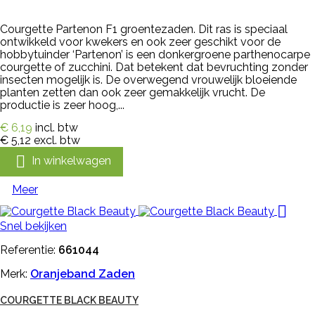
Courgette Partenon F1 groentezaden. Dit ras is speciaal
ontwikkeld voor kwekers en ook zeer geschikt voor de
hobbytuinder ‘Partenon’ is een donkergroene parthenocarpe
courgette of zucchini. Dat betekent dat bevruchting zonder
insecten mogelijk is. De overwegend vrouwelijk bloeiende
planten zetten dan ook zeer gemakkelijk vrucht. De
productie is zeer hoog,...
€ 6,19
incl. btw
€ 5,12
excl. btw

In winkelwagen
Meer

Snel bekijken
Referentie:
661044
Merk:
Oranjeband Zaden
COURGETTE BLACK BEAUTY