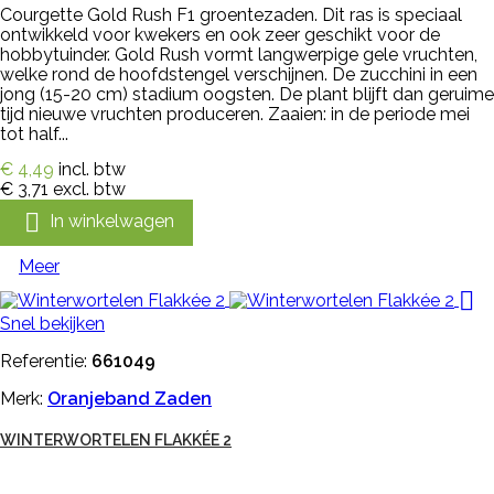
Courgette Gold Rush F1 groentezaden. Dit ras is speciaal
ontwikkeld voor kwekers en ook zeer geschikt voor de
hobbytuinder. Gold Rush vormt langwerpige gele vruchten,
welke rond de hoofdstengel verschijnen. De zucchini in een
jong (15-20 cm) stadium oogsten. De plant blijft dan geruime
tijd nieuwe vruchten produceren. Zaaien: in de periode mei
tot half...
€ 4,49
incl. btw
€ 3,71
excl. btw

In winkelwagen
Meer

Snel bekijken
Referentie:
661049
Merk:
Oranjeband Zaden
WINTERWORTELEN FLAKKÉE 2