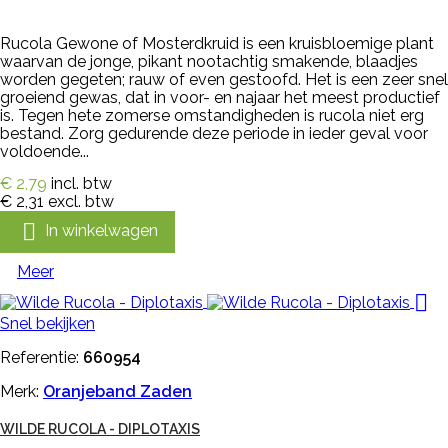
Rucola Gewone of Mosterdkruid is een kruisbloemige plant
waarvan de jonge, pikant nootachtig smakende, blaadjes
worden gegeten; rauw of even gestoofd. Het is een zeer snel
groeiend gewas, dat in voor- en najaar het meest productief
is. Tegen hete zomerse omstandigheden is rucola niet erg
bestand. Zorg gedurende deze periode in ieder geval voor
voldoende...
€ 2,79
incl. btw
€ 2,31
excl. btw

In winkelwagen
Meer

Snel bekijken
Referentie:
660954
Merk:
Oranjeband Zaden
WILDE RUCOLA - DIPLOTAXIS