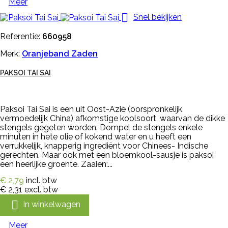
Meer

Snel bekijken
Referentie:
660958
Merk:
Oranjeband Zaden
PAKSOI TAI SAI
Paksoi Tai Sai is een uit Oost-Azië (oorspronkelijk
vermoedelijk China) afkomstige koolsoort, waarvan de dikke
stengels gegeten worden. Dompel de stengels enkele
minuten in hete olie of kokend water en u heeft een
verrukkelijk, knapperig ingrediënt voor Chinees- Indische
gerechten. Maar ook met een bloemkool-sausje is paksoi
een heerlijke groente. Zaaien:...
€ 2,79
incl. btw
€ 2,31
excl. btw

In winkelwagen
Meer