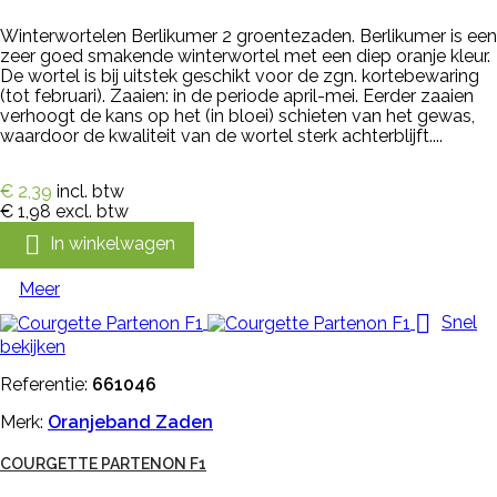
Winterwortelen Berlikumer 2 groentezaden. Berlikumer is een
zeer goed smakende winterwortel met een diep oranje kleur.
De wortel is bij uitstek geschikt voor de zgn. kortebewaring
(tot februari). Zaaien: in de periode april-mei. Eerder zaaien
verhoogt de kans op het (in bloei) schieten van het gewas,
waardoor de kwaliteit van de wortel sterk achterblijft....
€ 2,39
incl. btw
€ 1,98
excl. btw

In winkelwagen
Meer

Snel
bekijken
Referentie:
661046
Merk:
Oranjeband Zaden
COURGETTE PARTENON F1