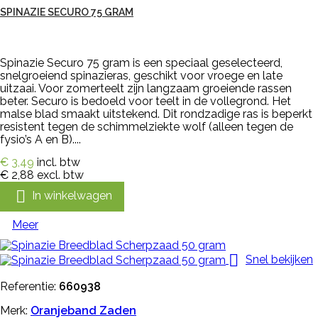
SPINAZIE SECURO 75 GRAM
Spinazie Securo 75 gram is een speciaal geselecteerd,
snelgroeiend spinazieras, geschikt voor vroege en late
uitzaai. Voor zomerteelt zijn langzaam groeiende rassen
beter. Securo is bedoeld voor teelt in de vollegrond. Het
malse blad smaakt uitstekend. Dit rondzadige ras is beperkt
resistent tegen de schimmelziekte wolf (alleen tegen de
fysio’s A en B)....
€ 3,49
incl. btw
€ 2,88
excl. btw

In winkelwagen
Meer

Snel bekijken
Referentie:
660938
Merk:
Oranjeband Zaden