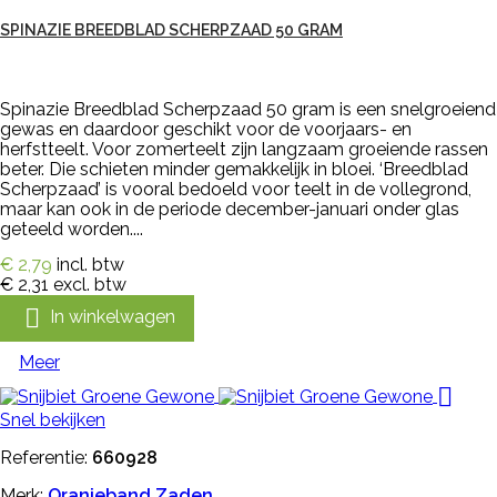
SPINAZIE BREEDBLAD SCHERPZAAD 50 GRAM
Spinazie Breedblad Scherpzaad 50 gram is een snelgroeiend
gewas en daardoor geschikt voor de voorjaars- en
herfstteelt. Voor zomerteelt zijn langzaam groeiende rassen
beter. Die schieten minder gemakkelijk in bloei. ‘Breedblad
Scherpzaad’ is vooral bedoeld voor teelt in de vollegrond,
maar kan ook in de periode december-januari onder glas
geteeld worden....
€ 2,79
incl. btw
€ 2,31
excl. btw

In winkelwagen
Meer

Snel bekijken
Referentie:
660928
Merk:
Oranjeband Zaden