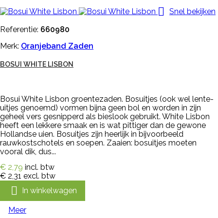

Snel bekijken
Referentie:
660980
Merk:
Oranjeband Zaden
BOSUI WHITE LISBON
Bosui White Lisbon groentezaden. Bosuitjes (ook wel lente-
uitjes genoemd) vormen bijna geen bol en worden in zijn
geheel vers gesnipperd als bieslook gebruikt. White Lisbon
heeft een lekkere smaak en is wat pittiger dan de gewone
Hollandse uien. Bosuitjes zijn heerlijk in bijvoorbeeld
rauwkostschotels en soepen. Zaaien: bosuitjes moeten
vooral dik, dus...
€ 2,79
incl. btw
€ 2,31
excl. btw

In winkelwagen
Meer