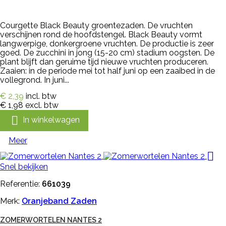
Courgette Black Beauty groentezaden. De vruchten
verschijnen rond de hoofdstengel. Black Beauty vormt
langwerpige, donkergroene vruchten. De productie is zeer
goed. De zucchini in jong (15-20 cm) stadium oogsten. De
plant blijft dan geruime tijd nieuwe vruchten produceren.
Zaaien: in de periode mei tot half juni op een zaaibed in de
vollegrond. In juni...
€ 2,39
incl. btw
€ 1,98
excl. btw

In winkelwagen
Meer

Snel bekijken
Referentie:
661039
Merk:
Oranjeband Zaden
ZOMERWORTELEN NANTES 2