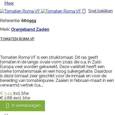
Meer

Snel bekijken
Referentie:
660959
Merk:
Oranjeband Zaden
TOMATEN ROMA VF
Tomaten Roma VF is een struiktomaat. Dit ras geeft
tomaten in de lange, ovale vorm zoals die o.a. in Zuid-
Europa veel worden gekweekt. Deze variëteit heeft een
sterke tomatensmaak en een hoog suikergehalte. Daardoor
is deze tomaat zeer geschikt voor de inmaak en voor de
bereiding van tomatenpuree. Zaaien: in februari-maart in een
verwarmd vertrek (ca....
€ 3,49
incl. btw
€ 2,88
excl. btw

In winkelwagen