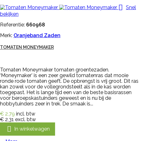

Snel
bekijken
Referentie:
660968
Merk:
Oranjeband Zaden
TOMATEN MONEYMAKER
Tomaten Moneymaker tomaten groentezaden.
‘Moneymaker’ is een zeer gewild tomatenras dat mooie
ronde rode tomaten geeft. De opbrengst is vrij groot. Dit ras
kan zowel voor de vollegrondsteelt als in de kas worden
toegepast. Het is lange tijd een van de beste basisrassen
voor beroepskastuinders geweest en is nu bij de
hobbytuinders zeer in trek. De smaak is...
€ 2,79
incl. btw
€ 2,31
excl. btw

In winkelwagen