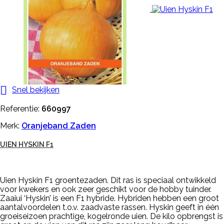

Snel bekijken
Referentie:
660997
Merk:
Oranjeband Zaden
UIEN HYSKIN F1
Uien Hyskin F1 groentezaden. Dit ras is speciaal ontwikkeld
voor kwekers en ook zeer geschikt voor de hobby tuinder.
Zaaiui ‘Hyskin’ is een F1 hybride. Hybriden hebben een groot
aantalvoordelen t.o.v. zaadvaste rassen. Hyskin geeft in één
groeiseizoen prachtige, kogelronde uien. De kilo opbrengst is