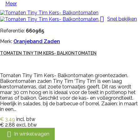
Meer

Snel bekijken
Referentie:
660965
Merk:
Oranjeband Zaden
TOMATEN TINY TIM KERS- BALKONTOMATEN
Tomaten Tiny Tim Kers- Balkontomaten groentezaden.
Balkontomaten zaden Tiny Tim ‘Tiny Tim’ is een laag
kerstomatenras, dat zoete tomaatjes geeft. Dit ras wordt
maar 30 cm hoog en is ideaal voor de teelt in pottenop het
terras of balkon. Geschikt voor de kas- en vollegrondteelt.
Heerlijk in salades, bij de barbecue of borrel. Zaaien: in maart
in een...
€ 3,49
incl. btw
€ 2,88
excl. btw

In winkelwagen