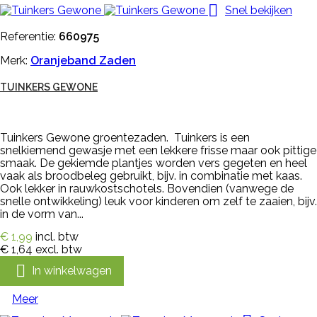

Snel bekijken
Referentie:
660975
Merk:
Oranjeband Zaden
TUINKERS GEWONE
Tuinkers Gewone groentezaden. Tuinkers is een
snelkiemend gewasje met een lekkere frisse maar ook pittige
smaak. De gekiemde plantjes worden vers gegeten en heel
vaak als broodbeleg gebruikt, bijv. in combinatie met kaas.
Ook lekker in rauwkostschotels. Bovendien (vanwege de
snelle ontwikkeling) leuk voor kinderen om zelf te zaaien, bijv.
in de vorm van...
€ 1,99
incl. btw
€ 1,64
excl. btw

In winkelwagen
Meer