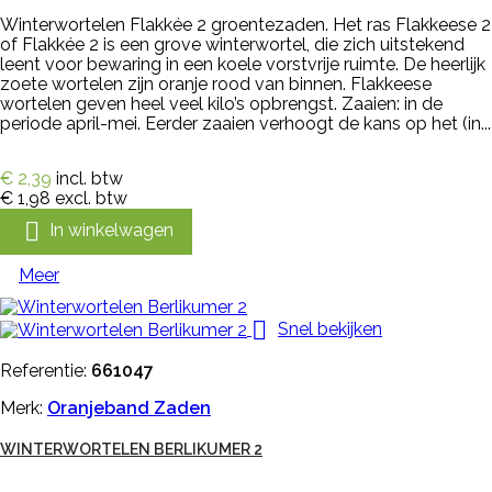
Winterwortelen Flakkée 2 groentezaden. Het ras Flakkeese 2
of Flakkée 2 is een grove winterwortel, die zich uitstekend
leent voor bewaring in een koele vorstvrije ruimte. De heerlijk
zoete wortelen zijn oranje rood van binnen. Flakkeese
wortelen geven heel veel kilo’s opbrengst. Zaaien: in de
periode april-mei. Eerder zaaien verhoogt de kans op het (in...
€ 2,39
incl. btw
€ 1,98
excl. btw

In winkelwagen
Meer

Snel bekijken
Referentie:
661047
Merk:
Oranjeband Zaden
WINTERWORTELEN BERLIKUMER 2