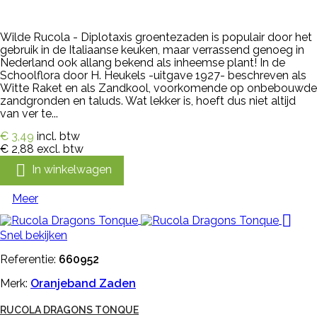
Wilde Rucola - Diplotaxis groentezaden is populair door het
gebruik in de Italiaanse keuken, maar verrassend genoeg in
Nederland ook allang bekend als inheemse plant! In de
Schoolflora door H. Heukels -uitgave 1927- beschreven als
Witte Raket en als Zandkool, voorkomende op onbebouwde
zandgronden en taluds. Wat lekker is, hoeft dus niet altijd
van ver te...
€ 3,49
incl. btw
€ 2,88
excl. btw

In winkelwagen
Meer

Snel bekijken
Referentie:
660952
Merk:
Oranjeband Zaden
RUCOLA DRAGONS TONQUE