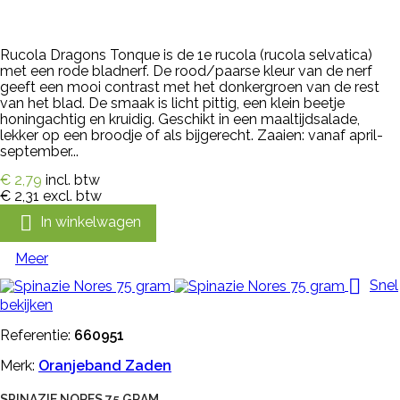
Rucola Dragons Tonque is de 1e rucola (rucola selvatica)
met een rode bladnerf. De rood/paarse kleur van de nerf
geeft een mooi contrast met het donkergroen van de rest
van het blad. De smaak is licht pittig, een klein beetje
honingachtig en kruidig. Geschikt in een maaltijdsalade,
lekker op een broodje of als bijgerecht. Zaaien: vanaf april-
september...
€ 2,79
incl. btw
€ 2,31
excl. btw

In winkelwagen
Meer

Snel
bekijken
Referentie:
660951
Merk:
Oranjeband Zaden
SPINAZIE NORES 75 GRAM