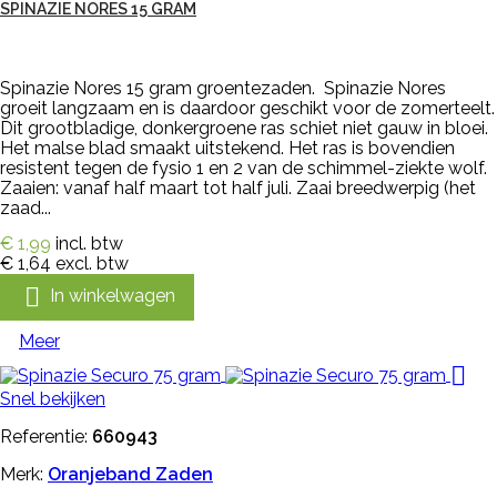
SPINAZIE NORES 15 GRAM
Spinazie Nores 15 gram groentezaden. Spinazie Nores
groeit langzaam en is daardoor geschikt voor de zomerteelt.
Dit grootbladige, donkergroene ras schiet niet gauw in bloei.
Het malse blad smaakt uitstekend. Het ras is bovendien
resistent tegen de fysio 1 en 2 van de schimmel-ziekte wolf.
Zaaien: vanaf half maart tot half juli. Zaai breedwerpig (het
zaad...
€ 1,99
incl. btw
€ 1,64
excl. btw

In winkelwagen
Meer

Snel bekijken
Referentie:
660943
Merk:
Oranjeband Zaden