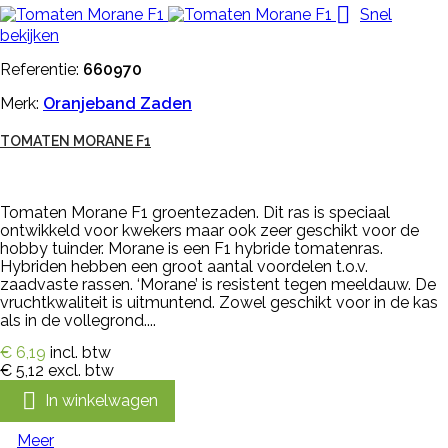

Snel
bekijken
Referentie:
660970
Merk:
Oranjeband Zaden
TOMATEN MORANE F1
Tomaten Morane F1 groentezaden. Dit ras is speciaal
ontwikkeld voor kwekers maar ook zeer geschikt voor de
hobby tuinder. Morane is een F1 hybride tomatenras.
Hybriden hebben een groot aantal voordelen t.o.v.
zaadvaste rassen. ‘Morane’ is resistent tegen meeldauw. De
vruchtkwaliteit is uitmuntend. Zowel geschikt voor in de kas
als in de vollegrond....
€ 6,19
incl. btw
€ 5,12
excl. btw

In winkelwagen
Meer