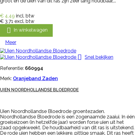
groot en de uien van dit ras zijn zeer lang houdbaar,...
€ 4,49
incl. btw
€ 3,71
excl. btw

In winkelwagen
Meer

Snel bekijken
Referentie:
660994
Merk:
Oranjeband Zaden
UIEN NOORDHOLLANDSE BLOEDRODE
Uien Noordhollandse Bloedrode groentezaden.
Noordhollandse Bloedrode is een zogenaamde zaaiui. In één
groeiseizoen (in hetzelfde jaar) worden forse uien uit het
zaad opgekweekt. De houdbaarheid van dit ras is uitstekend.
De rode uien hebben een lekkere, pittige smaak. Dit ras heeft