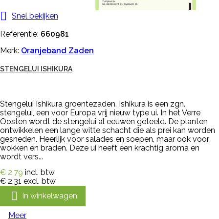

Snel bekijken
Referentie:
660981
Merk:
Oranjeband Zaden
STENGELUI ISHIKURA
Stengelui Ishikura groentezaden. Ishikura is een zgn.
stengelui, een voor Europa vrij nieuw type ui. In het Verre
Oosten wordt de stengelui al eeuwen geteeld. De planten
ontwikkelen een lange witte schacht die als prei kan worden
gesneden. Heerlijk voor salades en soepen, maar ook voor
wokken en braden. Deze ui heeft een krachtig aroma en
wordt vers...
€ 2,79
incl. btw
€ 2,31
excl. btw

In winkelwagen
Meer