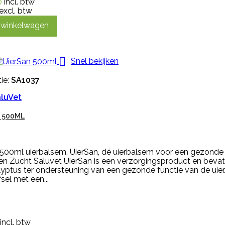
0
incl. btw
excl. btw
n winkelwagen

Snel bekijken
ie:
SA1037
luVet
 500ML
500ml uierbalsem. UierSan, dé uierbalsem voor een gezonde f
en Zucht Saluvet UierSan is een verzorgingsproduct en bevat
yptus ter ondersteuning van een gezonde functie van de uier
sel met een...
incl. btw