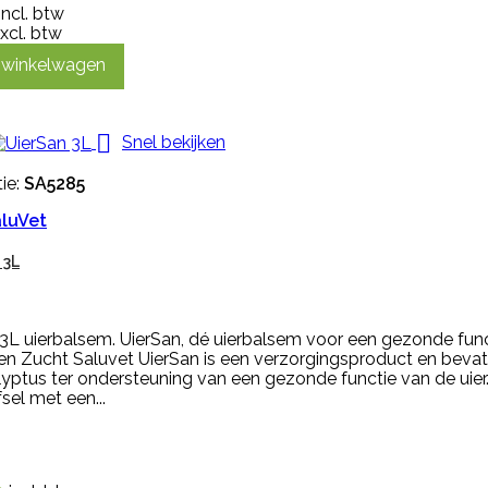
incl. btw
xcl. btw
n winkelwagen

Snel bekijken
ie:
SA5285
luVet
 3L
3L uierbalsem. UierSan, dé uierbalsem voor een gezonde func
en Zucht Saluvet UierSan is een verzorgingsproduct en bevat
yptus ter ondersteuning van een gezonde functie van de uier
sel met een...