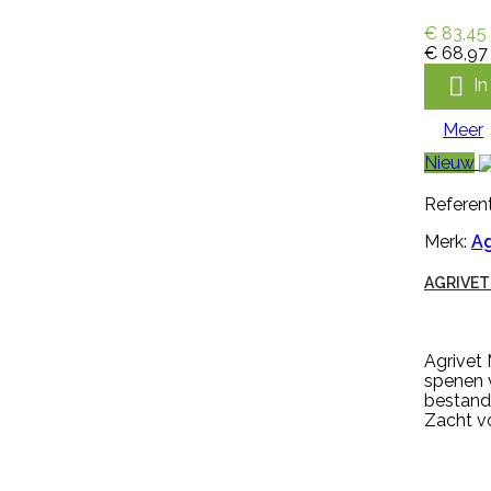
hardnekkige onkruiden! Dit nieuwe
middel is zeer breed inzetbaar
€ 83,45
tegen de meest voorkomende
€ 68,97
lastige onkruiden zoals

I
paardenbloemen, brandnetels,
heermoes, distels en zevenblad....
€ 36,95
incl. btw
Meer
€ 30,54
excl. btw
Nieuw

In winkelwagen
Referent
Meer
Merk:
Ag
AGRIVET

Snel bekijken
Referentie:
M1477
Agrivet
Merk:
Kerbl
spenen 
bestand
KALVERSPEEN HONING
Zacht v
TRANSPARANT 10 CM