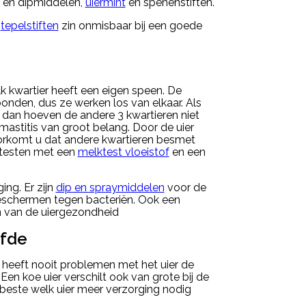
- en dipmiddelen,
uiermint
en spenenstiften.
n
tepelstiften
zin onmisbaar bij een goede
lk kwartier heeft een eigen speen. De
rbonden, dus ze werken los van elkaar. Als
, dan hoeven de andere 3 kwartieren niet
 mastitis van groot belang. Door de uier
rkomt u dat andere kwartieren besmet
 testen met een
melktest vloeistof
en een
ing. Er zijn
dip en spraymiddelen
voor de
eschermen tegen bacteriën. Ook een
n van de uiergezondheid
lfde
 heeft nooit problemen met het uier de
Een koe uier verschilt ook van grote bij de
beste welk uier meer verzorging nodig