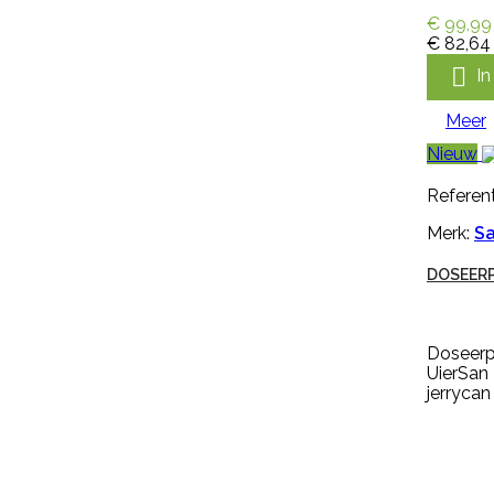
Kalverspeen honing transparant
€ 99,99
10 cm is een speen van rubber
€ 82,64
met kruisperforatie. Deze
kalverspeen is transparant en

I
heeft een lengte van 10 cm
€ 1,35
incl. btw
Meer
€ 1,12
excl. btw
Nieuw

In winkelwagen
Referent
Meer

Merk:
Sa
Snel bekijken
DOSEERP
Referentie:
M297256
Merk:
Keron
Doseerp
UierSan
HANDSCHOEN KERON FLETEX
jerrycan
Handschoen Keron Fletex is een
volledig gecoat latex met