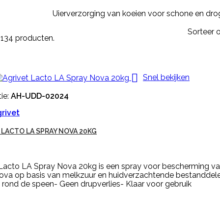
Uierverzorging van koeien voor schone en dro
Sorteer o
n 134 producten.

Snel bekijken
ie:
AH-UDD-02024
rivet
 LACTO LA SPRAY NOVA 20KG
 Lacto LA Spray Nova 20kg is een spray voor bescherming va
ova op basis van melkzuur en huidverzachtende bestanddele
 rond de speen- Geen drupverlies- Klaar voor gebruik