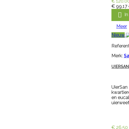
€ 120,0
Merk:
Edialux
€ 99,17

I
VEERUST SUPER SPRAY RUND
OMDOOS 12 X 600 ML
Meer
Veerust Super Spray Rund
Nieuw
omdoos 12 x 600 ml vliegenspray
extra voordelig. Met Veerust
Referent
voorkomt u jeuk, hinder en onrust
bij uw vee. Veerust zorgt ervoor
Merk:
Sa
dat vliegen op afstand blijven.
Veerust is een vliegenspray voor
UIERSAN
de bestrijding van vliegen op
rundvee en paarden. Veerust is
ook te gebruiken als vliegenspray
in melkstal en verblijfplaatsen van
UierSan 
vee....
kwartier
€ 173,31
incl. btw
en eucal
€ 159,00
excl. btw
uierweef

In winkelwagen
Meer
€ 26,50