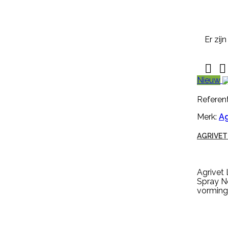
30005) of een simplex-haakje (
NR....
€ 0,94
incl. btw
€ 0,78
excl. btw
Er zij

In winkelwagen


Meer
Nieuw

Snel
bekijken
Referent
Referentie:
HB-OHB-
Merk:
Ag
09014/MGEN250
AGRIVET
GENOXONE ZX 250ML
Agrivet
Genoxone ZX 250ml tegen de
Spray N
meest voorkomende lastige
vorming
onkruiden zoals paardenbloemen,
brandnetels, heermoes, distels en
zevenblad. Genoxone ZX gaat
vanaf nu de strijd aan tegen alle