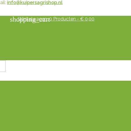
il:
info@kuipersagrishop.nl
shopping_cart
Winkelwagen:
0
Producten - € 0,00