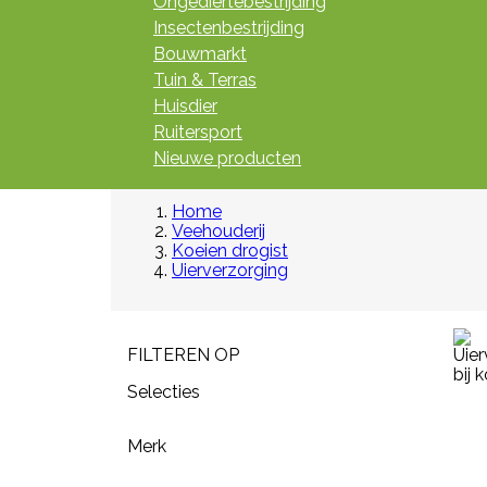
Ongediertebestrijding
Insectenbestrijding
Bouwmarkt
Tuin & Terras
Huisdier
Ruitersport
Nieuwe producten
Home
Veehouderij
Koeien drogist
Uierverzorging
FILTEREN OP
Selecties
Merk