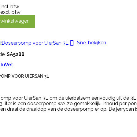
incl. btw
excl. btw
n winkelwagen

Snel bekijken
ie:
SA5288
luVet
OMP VOOR UIERSAN 3L
omp voor UierSan 3L om de uierbalsem eenvoudig uit de 3L ca
 3 liter is een doseerpomp wel zo gemakkelijk. Inhoud per p
 en draai de draaidop van de doseerpomp er op. De jerrycan is