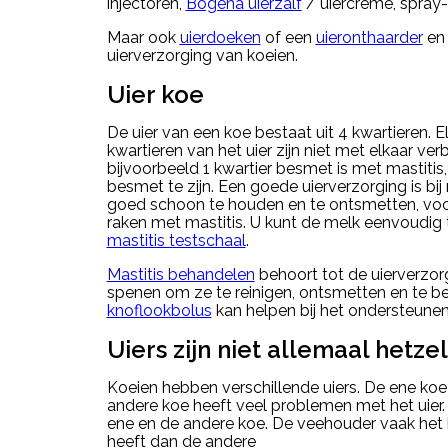
injectoren,
Bogena uierzalf
/ uiercrème, spray
Maar ook
uierdoeken
of een
uieronthaarder
e
uierverzorging van koeien.
Uier koe
De uier van een koe bestaat uit 4 kwartieren. E
kwartieren van het uier zijn niet met elkaar ve
bijvoorbeeld 1 kwartier besmet is met mastitis
besmet te zijn. Een goede uierverzorging is bij
goed schoon te houden en te ontsmetten, voo
raken met mastitis. U kunt de melk eenvoudig
mastitis testschaal
.
Mastitis behandelen
behoort tot de uierverzorg
spenen om ze te reinigen, ontsmetten en te b
knoflookbolus
kan helpen bij het ondersteune
Uiers zijn niet allemaal hetze
Koeien hebben verschillende uiers. De ene koe
andere koe heeft veel problemen met het uier. 
ene en de andere koe. De veehouder vaak het 
heeft dan de andere