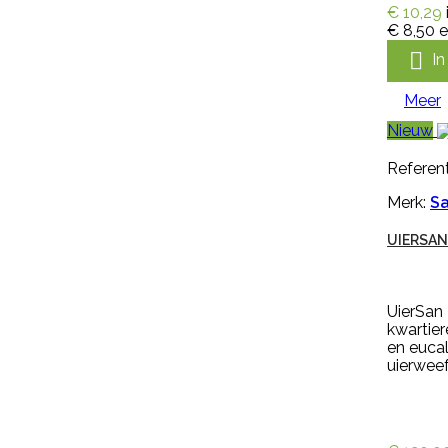
katoenen voering, licht, flexibel en
€ 10,29
zweetabsorberend. De
€ 8,50
e
handschoen Keron Fletex is zeer
elastisch en vloeistofdicht en

I
heeft een lange kap, voor
optimale bescherming van
Meer
onderarmen. De handschoen
heeft een geruwde en dubbel
Nieuw
gedompelde hand voor goede
grip bij natte en droge
Referent
omstandigheden en is...
€ 5,99
incl. btw
Merk:
Sa
€ 4,95
excl. btw
UIERSAN

In winkelwagen
Meer
UierSan 
kwartier
en eucal
uierweef

Snel bekijken
Referentie:
IN-PYR-91081A