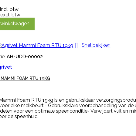
incl. btw
excl. btw
n winkelwagen

Snel bekijken
ie:
AH-UDD-00002
rivet
 MAMMI FOAM RTU 19KG
 Mammi Foam RTU 19kg is en gebruiksklaar verzorgingsproduc
voor elke melkbeurt.- Gebruiksklare voorbehandeling van de
delen voor een optimale speenconditie- Verwijdert vuil en 
oor de speenhuid