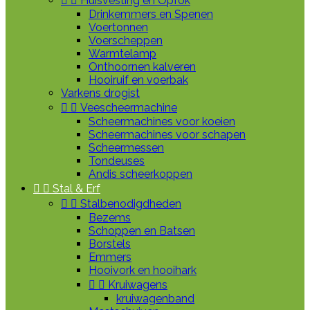


Huisvesting en Opfok
Drinkemmers en Spenen
Voertonnen
Voerscheppen
Warmtelamp
Onthoornen kalveren
Hooiruif en voerbak
Varkens drogist


Veescheermachine
Scheermachines voor koeien
Scheermachines voor schapen
Scheermessen
Tondeuses
Andis scheerkoppen


Stal & Erf


Stalbenodigdheden
Bezems
Schoppen en Batsen
Borstels
Emmers
Hooivork en hooihark


Kruiwagens
kruiwagenband