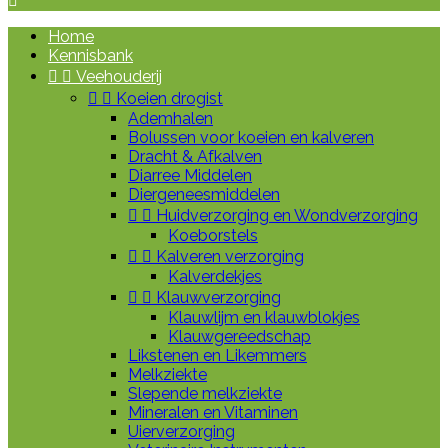

Home
Kennisbank


Veehouderij


Koeien drogist
Ademhalen
Bolussen voor koeien en kalveren
Dracht & Afkalven
Diarree Middelen
Diergeneesmiddelen


Huidverzorging en Wondverzorging
Koeborstels


Kalveren verzorging
Kalverdekjes


Klauwverzorging
Klauwlijm en klauwblokjes
Klauwgereedschap
Likstenen en Likemmers
Melkziekte
Slepende melkziekte
Mineralen en Vitaminen
Uierverzorging