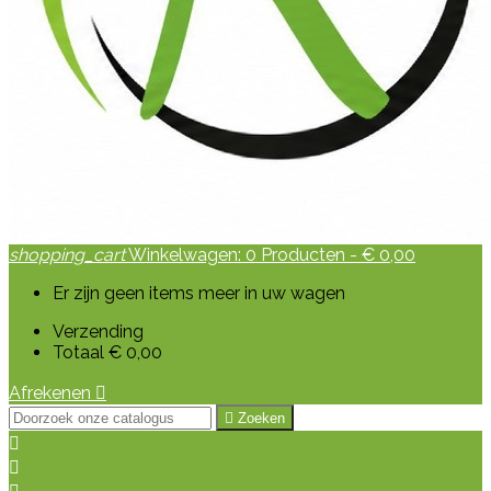
shopping_cart
Winkelwagen:
0
Producten - € 0,00
Er zijn geen items meer in uw wagen
Verzending
Totaal
€ 0,00
Afrekenen


Zoeken

