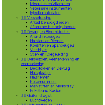
Mineralen en Vitaminen
Veterinaire instrumenten
Injectiematerialen


Veeverlossing
Afkalf benodigdheden
Aflammer benodigdheden


Dwang en Bindmiddelen
Anti-drinkbeugels
Halsters en Riemen
Koeliften en Spanbeugels
Veedrijver
Stier- en Koegeleiding


Dekseizoen, Veeherkenning en
Veemarkering
Dekblokken en Dektuig
Halsplaatjes
Halsriemen
Kokernummers
Merkstiften en Merkspray
Enkelband Koeien


Geiten drogist
Luchtwegen