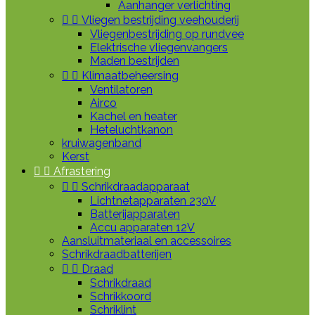
Aanhanger verlichting


Vliegen bestrijding veehouderij
Vliegenbestrijding op rundvee
Elektrische vliegenvangers
Maden bestrijden


Klimaatbeheersing
Ventilatoren
Airco
Kachel en heater
Heteluchtkanon
kruiwagenband
Kerst


Afrastering


Schrikdraadapparaat
Lichtnetapparaten 230V
Batterijapparaten
Accu apparaten 12V
Aansluitmateriaal en accessoires
Schrikdraadbatterijen


Draad
Schrikdraad
Schrikkoord
Schriklint