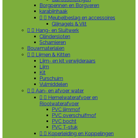
Borgpennen en Borgveren
karabijnhaak


Meubelbeslag en accessoires
Glijnagels & Vilt


Hang- en Sluitwerk
Cilindersloten
Scharnieren
Bouwmaterialen


Lijmen & Kitten
Lijm- en kit verwijderaars
Lijm
Kit
Purschuim
Vulmiddelen


Aan- en afvoer water


Hemelwaterafvoer en
Rioolwaterafvoer
PVC lijmmof
PVC overschuifmof
PVC bocht
PVC T-stuk


Koperleiding en Koppelingen