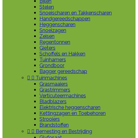
Bijlen
Stelen
Snoeischaren en Takkenscharen
Handgereedschappen
Heggenscharen
Snoeizagen
Zeisen
Regentonnen
Gieters
Schoffels en Hakken
Tuinhamers
Grondboor
Bagger gereedschap


Tuinmachines
Grasmaaiers
Grastrimmers
Verticuteermachines
Bladblazers
Elektrische heggenscharen
Kettingzagen en Toebehoren
Strooiers
Brandstoffen


Bemesting en Bestrijding
Glyfosaat