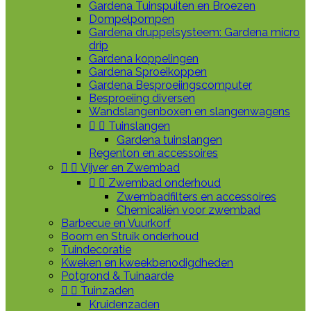
Gardena Tuinspuiten en Broezen
Dompelpompen
Gardena druppelsysteem: Gardena micro
drip
Gardena koppelingen
Gardena Sproeikoppen
Gardena Besproeiingscomputer
Besproeiing diversen
Wandslangenboxen en slangenwagens


Tuinslangen
Gardena tuinslangen
Regenton en accessoires


Vijver en Zwembad


Zwembad onderhoud
Zwembadfilters en accessoires
Chemicaliën voor zwembad
Barbecue en Vuurkorf
Boom en Struik onderhoud
Tuindecoratie
Kweken en kweekbenodigdheden
Potgrond & Tuinaarde


Tuinzaden
Kruidenzaden