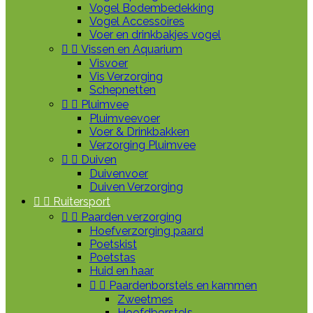
Vogel Bodembedekking
Vogel Accessoires
Voer en drinkbakjes vogel


Vissen en Aquarium
Visvoer
Vis Verzorging
Schepnetten


Pluimvee
Pluimveevoer
Voer & Drinkbakken
Verzorging Pluimvee


Duiven
Duivenvoer
Duiven Verzorging


Ruitersport


Paarden verzorging
Hoefverzorging paard
Poetskist
Poetstas
Huid en haar


Paardenborstels en kammen
Zweetmes
Hoofdborstels