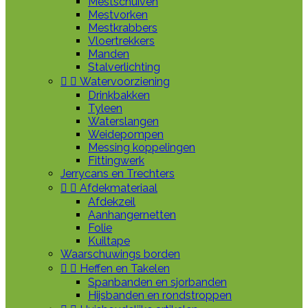
Mestschuiven
Mestvorken
Mestkrabbers
Vloertrekkers
Manden
Stalverlichting


Watervoorziening
Drinkbakken
Tyleen
Waterslangen
Weidepompen
Messing koppelingen
Fittingwerk
Jerrycans en Trechters


Afdekmateriaal
Afdekzeil
Aanhangernetten
Folie
Kuiltape
Waarschuwings borden


Heffen en Takelen
Spanbanden en sjorbanden
Hijsbanden en rondstroppen