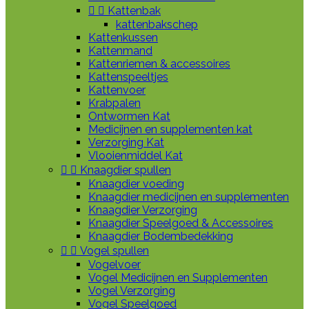


Kattenbak
kattenbakschep
Kattenkussen
Kattenmand
Kattenriemen & accessoires
Kattenspeeltjes
Kattenvoer
Krabpalen
Ontwormen Kat
Medicijnen en supplementen kat
Verzorging Kat
Vlooienmiddel Kat


Knaagdier spullen
Knaagdier voeding
Knaagdier medicijnen en supplementen
Knaagdier Verzorging
Knaagdier Speelgoed & Accessoires
Knaagdier Bodembedekking


Vogel spullen
Vogelvoer
Vogel Medicijnen en Supplementen
Vogel Verzorging
Vogel Speelgoed