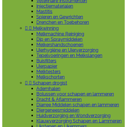
Veterinaire Instrumenten
Injectiematerialen
Mastitis
Spieren en Gewrichten
Drenchen en Toebehoren


Melkwinning
Melkmachine Reiniging
Dip en Spraymiddelen
Melkershandschoenen
Uierhygiëne en Uierverzorging
Tepelvoeringen en Melkslangen
Buisfilters
Uierpapier
Melktesters
Melkschorten


Schapen drogist
Ademhalen
Bolussen voor schapen en lammeren
Dracht & Aflammeren
Diarree Middelen schapen en lammeren
Diergeneesmiddelen
Huidverzorging en Wondverzorging
Klauwverzorging Schapen en Lammeren
Likstenen en Likemmers