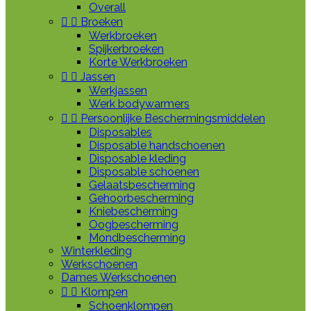
Overall


Broeken
Werkbroeken
Spijkerbroeken
Korte Werkbroeken


Jassen
Werkjassen
Werk bodywarmers


Persoonlijke Beschermingsmiddelen
Disposables
Disposable handschoenen
Disposable kleding
Disposable schoenen
Gelaatsbescherming
Gehoorbescherming
Kniebescherming
Oogbescherming
Mondbescherming
Winterkleding
Werkschoenen
Dames Werkschoenen


Klompen
Schoenklompen