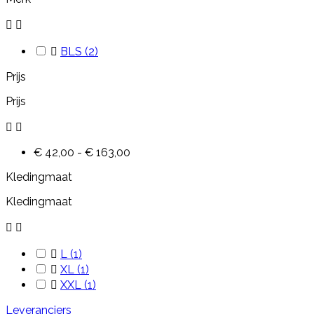



BLS
(2)
Prijs
Prijs


€ 42,00 - € 163,00
Kledingmaat
Kledingmaat



L
(1)

XL
(1)

XXL
(1)
Leveranciers