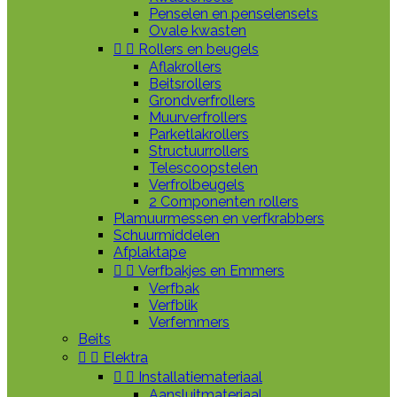
Penselen en penselensets
Ovale kwasten


Rollers en beugels
Aflakrollers
Beitsrollers
Grondverfrollers
Muurverfrollers
Parketlakrollers
Structuurrollers
Telescoopstelen
Verfrolbeugels
2 Componenten rollers
Plamuurmessen en verfkrabbers
Schuurmiddelen
Afplaktape


Verfbakjes en Emmers
Verfbak
Verfblik
Verfemmers
Beits


Elektra


Installatiemateriaal
Aansluitmateriaal