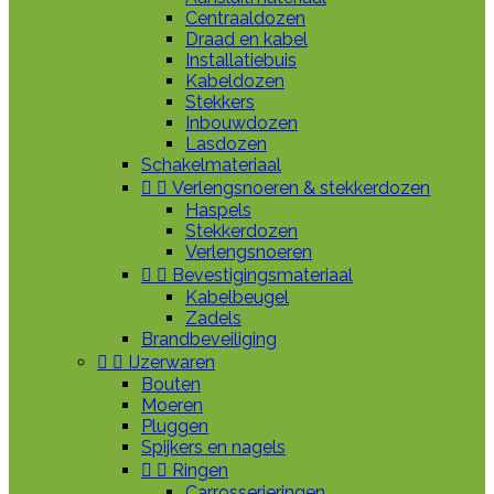
Centraaldozen
Draad en kabel
Installatiebuis
Kabeldozen
Stekkers
Inbouwdozen
Lasdozen
Schakelmateriaal


Verlengsnoeren & stekkerdozen
Haspels
Stekkerdozen
Verlengsnoeren


Bevestigingsmateriaal
Kabelbeugel
Zadels
Brandbeveiliging


IJzerwaren
Bouten
Moeren
Pluggen
Spijkers en nagels


Ringen
Carrosserieringen