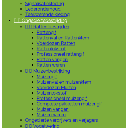
Signalisatiekleding
Lederonderhoud
Teekwerende kleding


Ongediertebestrijding


Ratten bestrijden
Rattengif
Rattenval en Rattenklem
Voerdozen Ratten
Rattenlokstof
Professioneel rattengif
Ratten vangen
Ratten weren


Muizenbestrijding
Muizengif
Muizenval en muizenklem
Voerdozen Muizen
Muizenlokstof
Professioneel muizengif
Complete pakketten muizengif
Muizen vangen
Muizen weren
Ongedierte verdrijvers en verjagers


Vogelwering