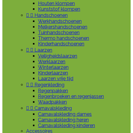
Houten klompen
Kunststof klompen


Handschoenen
Werkhandschoenen
Melkershandschoenen
Tuinhandschoenen
Thermo handschoenen
Kinderhandschoenen


Laarzen
Veiligheidslaarzen
Werklaarzen
Winterlaarzen
Kinderlaarzen
Laarzen vrije tijd


Regenkleding
Regenpakken
Regenbroeken en regenjassen
Waadpakken


Carnavalskleding
Carnavalskleding dames
Carnavalskleding heren
Carnavalskleding kinderen
Accessoires