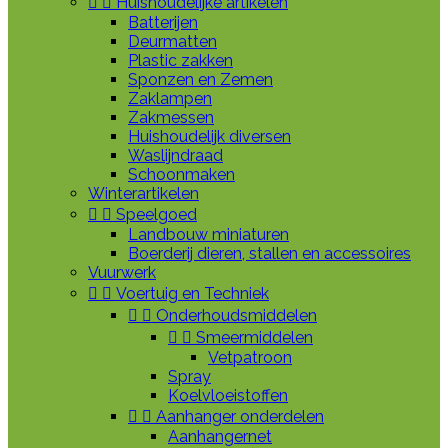


Huishoudelijke artikelen
Batterijen
Deurmatten
Plastic zakken
Sponzen en Zemen
Zaklampen
Zakmessen
Huishoudelijk diversen
Waslijndraad
Schoonmaken
Winterartikelen


Speelgoed
Landbouw miniaturen
Boerderij dieren, stallen en accessoires
Vuurwerk


Voertuig en Techniek


Onderhoudsmiddelen


Smeermiddelen
Vetpatroon
Spray
Koelvloeistoffen


Aanhanger onderdelen
Aanhangernet