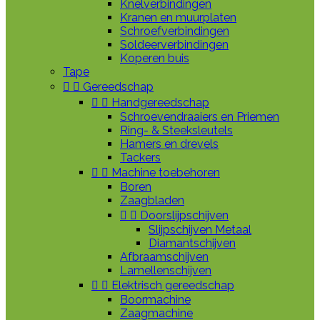
Knelverbindingen
Kranen en muurplaten
Schroefverbindingen
Soldeerverbindingen
Koperen buis
Tape


Gereedschap


Handgereedschap
Schroevendraaiers en Priemen
Ring- & Steeksleutels
Hamers en drevels
Tackers


Machine toebehoren
Boren
Zaagbladen


Doorslijpschijven
Slijpschijven Metaal
Diamantschijven
Afbraamschijven
Lamellenschijven


Elektrisch gereedschap
Boormachine
Zaagmachine