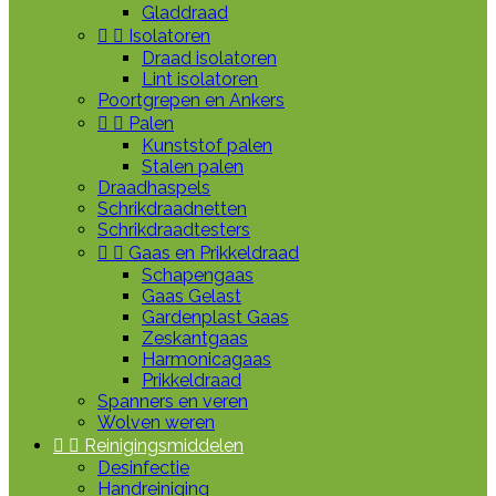
Gladdraad


Isolatoren
Draad isolatoren
Lint isolatoren
Poortgrepen en Ankers


Palen
Kunststof palen
Stalen palen
Draadhaspels
Schrikdraadnetten
Schrikdraadtesters


Gaas en Prikkeldraad
Schapengaas
Gaas Gelast
Gardenplast Gaas
Zeskantgaas
Harmonicagaas
Prikkeldraad
Spanners en veren
Wolven weren


Reinigingsmiddelen
Desinfectie
Handreiniging