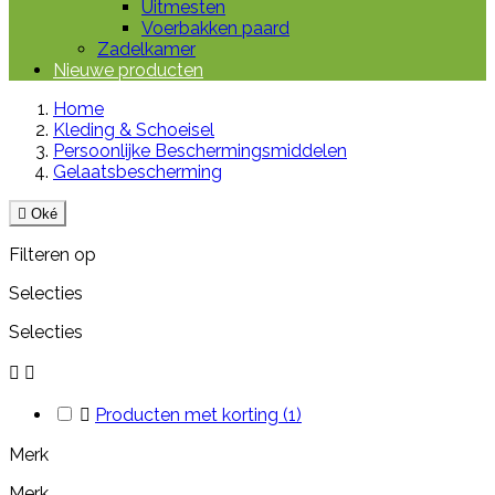
Uitmesten
Voerbakken paard
Zadelkamer
Nieuwe producten
Home
Kleding & Schoeisel
Persoonlijke Beschermingsmiddelen
Gelaatsbescherming

Oké
Filteren op
Selecties
Selecties



Producten met korting
(1)
Merk
Merk