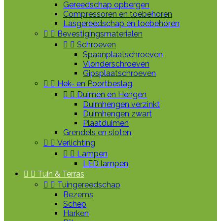
Gereedschap opbergen
Compressoren en toebehoren
Lasgereedschap en toebehoren


Bevestigingsmaterialen


Schroeven
Spaanplaatschroeven
Vlonderschroeven
Gipsplaatschroeven


Hek- en Poortbeslag


Duimen en Hengen
Duimhengen verzinkt
Duimhengen zwart
Plaatduimen
Grendels en sloten


Verlichting


Lampen
LED lampen


Tuin & Terras


Tuingereedschap
Bezems
Schep
Harken