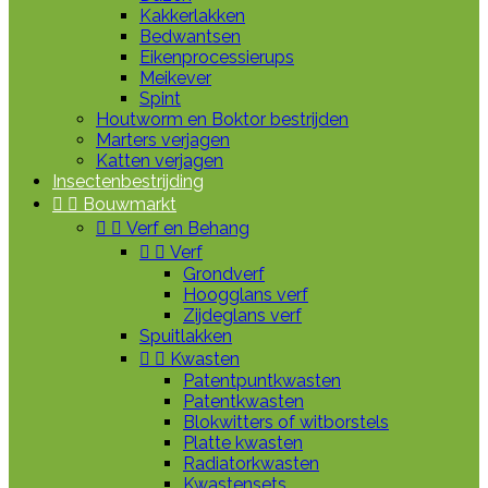
Kakkerlakken
Bedwantsen
Eikenprocessierups
Meikever
Spint
Houtworm en Boktor bestrijden
Marters verjagen
Katten verjagen
Insectenbestrijding


Bouwmarkt


Verf en Behang


Verf
Grondverf
Hoogglans verf
Zijdeglans verf
Spuitlakken


Kwasten
Patentpuntkwasten
Patentkwasten
Blokwitters of witborstels
Platte kwasten
Radiatorkwasten
Kwastensets