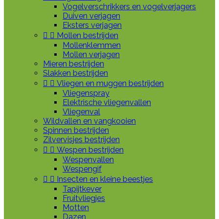
Vogelverschrikkers en vogelverjagers
Duiven verjagen
Eksters verjagen


Mollen bestrijden
Mollenklemmen
Mollen verjagen
Mieren bestrijden
Slakken bestrijden


Vliegen en muggen bestrijden
Vliegenspray
Elektrische vliegenvallen
Vliegenval
Wildvallen en vangkooien
Spinnen bestrijden
Zilvervisjes bestrijden


Wespen bestrijden
Wespenvallen
Wespengif


Insecten en kleine beestjes
Tapijtkever
Fruitvliegjes
Motten
Dazen