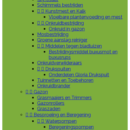
Schimmels bestrijden


Kunstmest en Kalk
Vloeibare plantenvoeding en mest


Onkruidbestrijding
Onkruid in gazon
Mosbestrijding
Groene aanslag reiniger


Middelen tegen bladluizen
Bestrijdingsmiddel buxusmot en
buxusrups
Onkruidverwijderaars


Drukspuiten
Onderdelen Gloria Drukspuit
Tuinnetten en Toebehoren
Onkruidbrander


Gazon
Grasmaaiers en Trimmers
Gazonrollers
Graszaden


Besproeiing en Beregening


Waterpompen
Beregeningspompen