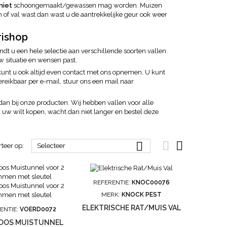
niet
schoongemaakt/gewassen mag worden. Muizen
of val wast dan wast u de aantrekkelijke geur ook weer
rishop
ndt u een hele selectie aan verschillende soorten vallen.
w situatie en wensen past.
unt u ook altijd even contact met ons opnemen. U kunt
ereikbaar per e-mail, stuur ons een mail naar
k dan bij onze producten. Wij hebben vallen voor alle
 uw wilt kopen, wacht dan niet langer en bestel deze



rteer op:
Selecteer
REFERENTIE:
KNOC00076
MERK:
KNOCK PEST
ELEKTRISCHE RAT/MUIS VAL
ENTIE:
VOERD0072
OOS MUISTUNNEL