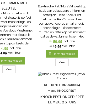
 2 KLEMMEN MET
Elektrische Rat/Muis Val werkt op
SLEUTEL
basis van oplaadbare lithium ion
s Muistunnel voor 2
batterijen. Deze Knock Pest
met sleutel is perfect
Elektrische Rat/Muis val heeft
r voor monitorings- en
een geavanceerde smart circuit-
jdingsdoeleinden van
technologie. Dit detecteert
e Voerdoos Muistunnel
muizen en ratten op het moment
lemmen met sleutel is
dat ze de val binnenlopen. Het
om 2 muizenklemmen
apparaat geeft na detectie een
€ 59,95
incl. btw
tsen (bijvoorbeeld de
hoog voltage schok om de muis
€ 49,55
excl. btw
 en de muis008). De
 4,95
incl. btw
of rat te doden. Eén
kunnen op 2 manieren
 4,09
excl. btw
batterijlading kan +/- 30...

In winkelwagen
geplaatst.Uitermate
om alle soorten lokaas
In winkelwagen
Meer
uit te...
Meer
REFERENTIE:
KNOC00074
MERK:
KNOCK PEST
KNOCK PEST ONGEDIERTE
LIJMVAL 2 STUKS