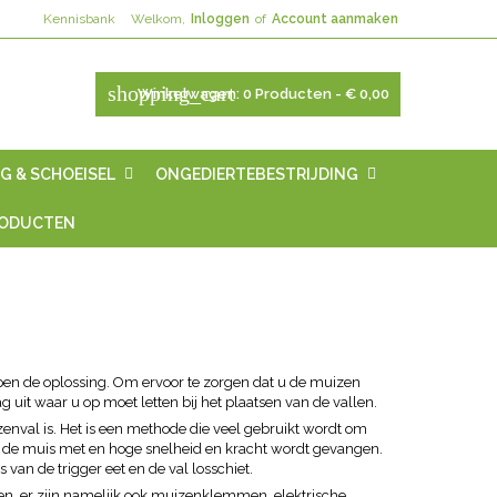
Kennisbank
Welkom,
Inloggen
of
Account aanmaken
shopping_cart
Winkelwagen:
0
Producten - € 0,00
G & SCHOEISEL
ONGEDIERTEBESTRIJDING
RODUCTEN
pen de oplossing. Om ervoor te zorgen dat u de muizen
 uit waar u op moet letten bij het plaatsen van de vallen.
enval is. Het is een methode die veel gebruikt wordt om
 de muis met en hoge snelheid en kracht wordt gevangen.
an de trigger eet en de val losschiet.
ken, er zijn namelijk ook muizenklemmen, elektrische