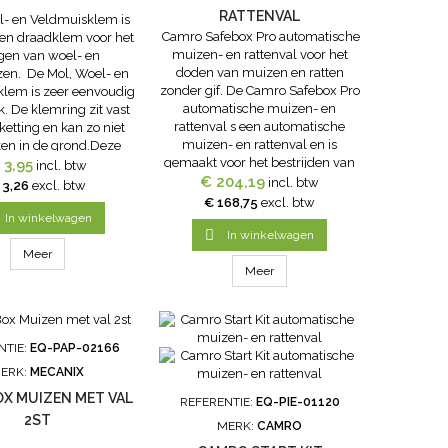
RATTENVAL
l- en Veldmuisklem is
Camro Safebox Pro automatische
en draadklem voor het
muizen- en rattenval voor het
gen van woel- en
doden van muizen en ratten
en. De Mol, Woel- en
zonder gif. De Camro Safebox Pro
lem is zeer eenvoudig
automatische muizen- en
k. De klemring zit vast
rattenval s een automatische
ketting en kan zo niet
muizen- en rattenval en is
en in de grond.Deze
gemaakt voor het bestrijden van
em is ook prima in te
 3,95
incl. btw
kleine knaagdieren zonder enige
€ 204,19
 voor het vangen van
incl. btw
 3,26
excl. btw
vorm van gif. Op die manier
Eenvoudig in gebruik
€ 168,75
excl. btw
breng je de omgeving en
endig Krachtige klem
In winkelwagen
eventuele aaseters niet in

In winkelwagen
Voor...
gevaar....
Meer
Meer
NTIE:
EQ-PAP-02166
ERK:
MECANIX
X MUIZEN MET VAL
REFERENTIE:
EQ-PIE-01120
2ST
MERK:
CAMRO