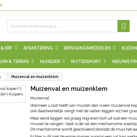
nl

 & ERF
AFRASTERING
REINIGINGSMIDDELEN
KLEDIN
UIN & TERRAS
HUISDIER
RUITERSPORT
NIEUWE P
g
Muizenval en muizenklem
Muizenval en muizenklem
Muizenval
Wanneer u last heeft van muizen dan is een muizenval ko
ook daadwerkelijk vangt met de vallen leggen wij hier graag
Maar eerst leggen we graag nog even kort uit wat een muiz
muizen te vangen. Vaak is de val een mechanisme waarbij
Dit mechanisme wordt geactiveerd doordat de muis het aas v
Echter is dit niet de enige manier waarop een val kan wer