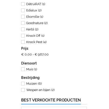
DétruiRAT
(1)
Edialux
(2)
Ekomille
(1)
Goodnature
(2)
Kerbl
(2)
Knock Off
(1)
Knock Pest
(4)
Prijs
Luna
(1)
€ 0,00 - € 967,00
Luxan
(1)
Mecanix
(3)
Diersoort
Protect Home
(5)
Muis
(1)
SuperCat
(3)
Bestrijding
Talen Tools
(3)
Muizen
(6)
Wespen en bijen
(2)
BEST VERKOCHTE PRODUCTEN