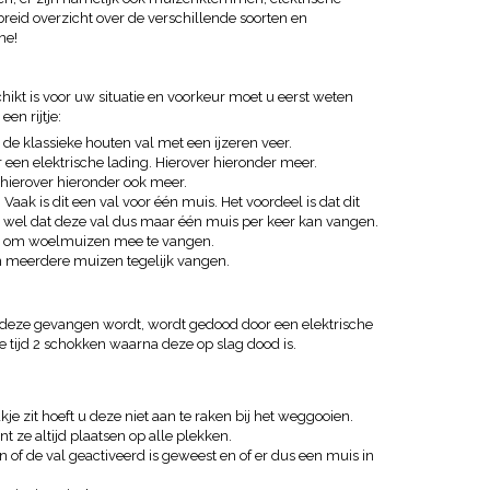
eid overzicht over de verschillende soorten en
ne!
kt is voor uw situatie en voorkeur moet u eerst weten
en rijtje:
s de klassieke houten val met een ijzeren veer.
 een elektrische lading. Hierover hieronder meer.
 hierover hieronder ook meer.
Vaak is dit een val voor één muis. Het voordeel is dat dit
l is wel dat deze val dus maar één muis per keer kan vangen.
pen om woelmuizen mee te vangen.
n meerdere muizen tegelijk vangen.
a deze gevangen wordt, wordt gedood door een elektrische
e tijd 2 schokken waarna deze op slag dood is.
je zit hoeft u deze niet aan te raken bij het weggooien.
t ze altijd plaatsen op alle plekken.
n of de val geactiveerd is geweest en of er dus een muis in