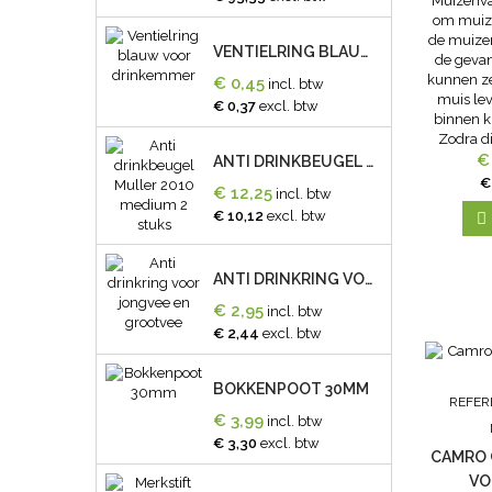
Muizenva
om muize
de muize
VENTIELRING BLAUW VOOR DRINKEMMER
de geva
kunnen ze
€ 0,45
incl. btw
muis lev
€ 0,37
excl. btw
binnen k
Zodra di
niet me
€
ANTI DRINKBEUGEL MULLER 2010 MEDIUM 2 STUKS
€
€ 12,25
incl. btw
€ 10,12
excl. btw

ANTI DRINKRING VOOR JONGVEE EN GROOTVEE
€ 2,95
incl. btw
€ 2,44
excl. btw
BOKKENPOOT 30MM
REFER
€ 3,99
incl. btw
€ 3,30
excl. btw
CAMRO 
VO