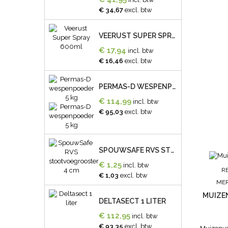
€ 34,67
excl. btw
VEERUST SUPER SPRAY 600ML
€ 17,94
incl. btw
€ 16,46
excl. btw
PERMAS-D WESPENPOEDER 5 KG
€ 114,99
incl. btw
€ 95,03
excl. btw
SPOUWSAFE RVS STOOTVOEGROOSTER 4 CM
€ 1,25
incl. btw
R
€ 1,03
excl. btw
ME
MUIZE
DELTASECT 1 LITER
€ 112,95
incl. btw
€ 93,35
excl. btw