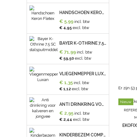
HANDSCHOEN KERON FLETEX
€ 5,99
incl. btw
€ 4,95
excl. btw
BAYER K-OTHRINE 7,5 SC STALSPUITMIDDEL
€ 71,99
incl. btw
€ 59,50
excl. btw
VLIEGENMEPPER LUXAN
€ 1,35
incl. btw
Er zijn 53
€ 1,12
excl. btw
Nieuw
ANTI DRINKRING VOOR KALVEREN EN JONGVEE
REFERE
€ 2,95
incl. btw
M
€ 2,44
excl. btw
EKOFIX
KINDERBEZEM COMPLEET ROOD GROEN