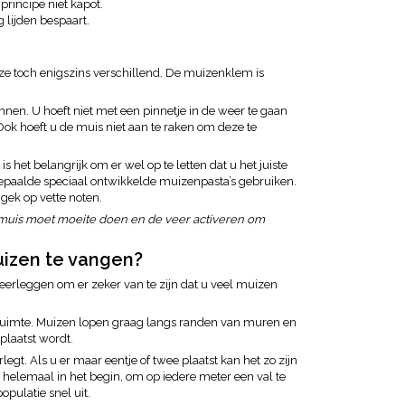
principe niet kapot.
 lijden bespaart.
 ze toch enigszins verschillend. De muizenklem is
nen. U hoeft niet met een pinnetje in de weer te gaan
k hoeft u de muis niet aan te raken om deze te
 het belangrijk om er wel op te letten dat u het juiste
bepaalde
speciaal ontwikkelde muizenpasta’s
gebruiken.
gek op vette noten.
e muis moet moeite doen en de veer activeren om
izen te vangen?
erleggen om er zeker van te zijn dat u veel muizen
n ruimte. Muizen lopen graag langs randen van muren en
plaatst wordt.
legt. Als u er maar eentje of twee plaatst kan het zo zijn
 helemaal in het begin, om op iedere meter een val te
opulatie snel uit.