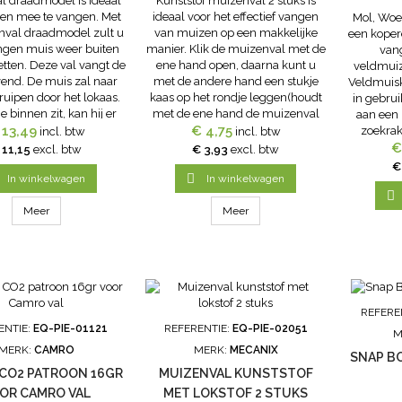
l draadmodel is ideaal
Kunststof muizenval 2 stuks is
n mee te vangen. Met
ideaal voor het effectief vangen
Mol, Woe
nval draadmodel zult u
van muizen op een makkelijke
een koper
ngen muis weer buiten
manier. Klik de muizenval met de
van
tten. Deze val vangt de
ene hand open, daarna kunt u
veldmuiz
end. De muis zal naar
met de andere hand een stukje
Veldmuisk
ruipen door het lokaas.
kaas op het rondje leggen(houdt
in gebrui
e binnen zit, kan hij er
met de ene hand de muizenval
aan een 
er uit en zal gevangen
 13,49
open, anders komt uw hand er
€ 4,75
zoekrak
incl. btw
incl. btw
zijn.
tussen). Ook kunt u hier
draadkl
€
 11,15
excl. btw
€ 3,93
excl. btw
pindakaas op smeren. Pindakaas
zetten
€
als lokaas werkt meestal...

mollen. 
In winkelwagen
In winkelwagen
Weerbest

Meer
Meer
REFERE
ENTIE:
EQ-PIE-01121
REFERENTIE:
EQ-PIE-02051
M
MERK:
CAMRO
MERK:
MECANIX
SNAP BO
CO2 PATROON 16GR
MUIZENVAL KUNSTSTOF
OR CAMRO VAL
MET LOKSTOF 2 STUKS