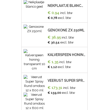
NEKPLAATJE BLANCO GEEL
€ 0,94
incl. btw
€ 0,78
excl. btw
GENOXONE ZX 250ML
€ 36,95
incl. btw
€ 30,54
excl. btw
KALVERSPEEN HONING TRANSPARANT 10 CM
€ 1,35
incl. btw
€ 1,12
excl. btw
VEERUST SUPER SPRAY RUND OMDOOS 12 X 600 ML
€ 173,31
incl. btw
€ 159,00
excl. btw