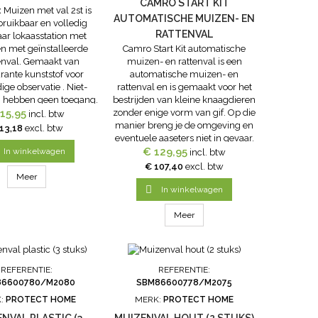
CAMRO START KIT
 Muizen met val 2st is
AUTOMATISCHE MUIZEN- EN
bruikbaar en volledig
RATTENVAL
aar lokaasstation met
Camro Start Kit automatische
én met geïnstalleerde
muizen- en rattenval is een
nval. Gemaakt van
automatische muizen- en
rante kunststof voor
rattenval en is gemaakt voor het
ge observatie . Niet-
bestrijden van kleine knaagdieren
n hebben geen toegang.
zonder enige vorm van gif. Op die
 voor zowel chemische
15,95
incl. btw
manier breng je de omgeving en
chemische bestrijding.
13,18
excl. btw
eventuele aaseters niet in gevaar.
sische werking.
Ratten en muizen worden dankzij
€ 129,95
In winkelwagen
incl. btw
het aanwezige lokaas in de val
€ 107,40
excl. btw
gelokt waar ze een trigger
Meer

activeren. Onder...
In winkelwagen
Meer
REFERENTIE:
REFERENTIE:
86600780/M2080
SBM86600778/M2075
:
PROTECT HOME
MERK:
PROTECT HOME