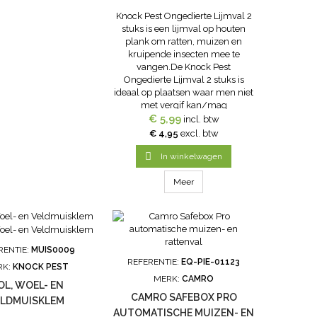
Knock Pest Ongedierte Lijmval 2
stuks is een lijmval op houten
plank om ratten, muizen en
kruipende insecten mee te
vangen.De Knock Pest
Ongedierte Lijmval 2 stuks is
ideaal op plaatsen waar men niet
met vergif kan/mag
bestrijden.Extra sterke hechting
€ 5,99
incl. btw
waardoor ontsnappen onmogelijk
€ 4,95
excl. btw
is!Toepassingsgebieden:Huizen,
fabrieken, ziekenhuizen,

In winkelwagen
supermarkten,...
Meer
RENTIE:
MUIS0009
REFERENTIE:
EQ-PIE-01123
RK:
KNOCK PEST
MERK:
CAMRO
OL, WOEL- EN
CAMRO SAFEBOX PRO
ELDMUISKLEM
AUTOMATISCHE MUIZEN- EN