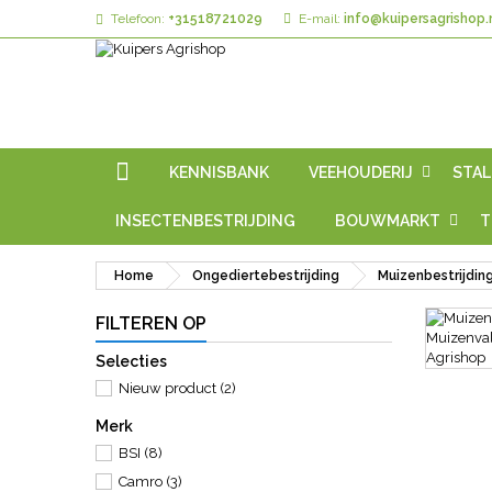
Telefoon:
+31518721029
E-mail:
info@kuipersagrishop.
KENNISBANK
VEEHOUDERIJ
STAL
INSECTENBESTRIJDING
BOUWMARKT
T
Home
Ongediertebestrijding
Muizenbestrijdin
FILTEREN OP
Selecties
Nieuw product
(2)
Merk
BSI
(8)
Camro
(3)