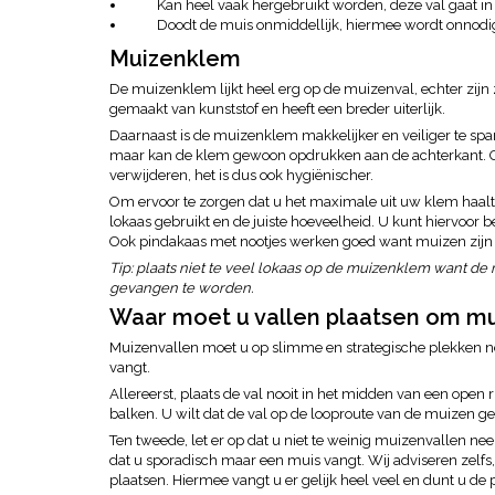
Kan heel vaak hergebruikt worden, deze val gaat in 
Doodt de muis onmiddellijk, hiermee wordt onnodig
Muizenklem
De muizenklem lijkt heel erg op de muizenval, echter zijn
gemaakt van kunststof en heeft een breder uiterlijk.
Daarnaast is de muizenklem makkelijker en veiliger te span
maar kan de klem gewoon opdrukken aan de achterkant. Oo
verwijderen, het is dus ook hygiënischer.
Om ervoor te zorgen dat u het maximale uit uw klem haalt is
lokaas gebruikt en de juiste hoeveelheid. U kunt hiervoor 
Ook pindakaas met nootjes werken goed want muizen zijn 
Tip: plaats niet te veel lokaas op de muizenklem want d
gevangen te worden.
Waar moet u vallen plaatsen om mu
Muizenvallen moet u op slimme en strategische plekken ne
vangt.
Allereerst, plaats de val nooit in het midden van een ope
balken. U wilt dat de val op de looproute van de muizen ge
Ten tweede, let er op dat u niet te weinig muizenvallen neer
dat u sporadisch maar een muis vangt. Wij adviseren zelfs,
plaatsen. Hiermee vangt u er gelijk heel veel en dunt u de p