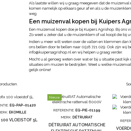
Als laatste willen wij u graag meegeven dat de muizenval
komen namelijk op elkaars geur af en als u de muizenklem 
weg.
Een muizenval kopen bij Kuipers Ag
Een muizenval kopen doe je bij Kuipers Agrishop. Bij ons vi
Zo weet u zeker dat u de muizenklem of val koopt die bij u
Indien u meer wilt weten over de vallen en klemmen dan k
ons bellen door te bellen naar 0518 721 029. Ook zijn wij b
info@kuipersagrishop.nl en wij helpen u graag verder.
Mocht u al genoeg weten over wat er bij u situatie past kij
situaties om
muizen te bestrijden
. Weet u welke muizenval
gelijk online!
 producten.
So
Nieuw
NTIE:
EQ-PAP-01420
REFERENTIE:
EQ-PIE-01199
ERK:
EKOMILLE
MERK:
DÉTRUIRAT
 100 VLOEISTOF 5L
REFER
DÉTRUIRAT AUTOMATISCHE
VOERD