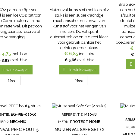
Snap Box
O2 patroon 16gr voor
Muizenval kunststof met lokstof 2
een her
 is een los CO2 patroon
stuks is een superkrachtige
afsluitb
de Camro automatische
mechanische muizenval van
sleutel 
n rattenval. Dit patroon
kunststof voor het vangen van
muize
rkrijgbaar als reserve of
muizen. De val spant
transpa
ter vervanging.
automatisch op en is direct klaar
eenvoudi
voor gebruik dankzij het
doeldiere
geïntegreerde lokaas
Geschikt
€ 
 4,75
(pindakaas).Voor monitoring.
€ 6,85
als niet 
incl. btw
incl. btw
€ 
Fy
 3,93
excl. btw
€ 5,66
excl. btw


In winkelwagen
In winkelwagen
Meer
Meer
ENTIE:
EQ-PIE-02050
REFERENTIE:
M2098
SBM
MERK:
MECANIX
MERK:
PROTECT HOME
MERK
NVAL PEFC HOUT 5
MUIZENVAL SAFE SET (2