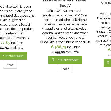
ELEKTRISCHE RATTENVAL
VOOR
6000V
100 vloeistof 5L is een
DétruiRAT Automatische
ch en geurverdrijvend
Voerdoo
elektrische rattenval 6000V is
 mengsel dat speciaal is
klemmen 
een automatische elektrische
wikkeld, getest en
inzetbaa
rattenval die ratten en andere
uceerd voor effectief
bestri
knaagdieren snel uitschakelt en
n Ekomille. Het product
muizen. D
daarna vanzelf weer klaarstaat
ordt geleverd in
voor 2 k
voor een volgende vangst.
centreerde vorm, is
gemaakt 
Ontwikkeld voor intensief gebruik
r, heeft een herkenbare
 77,85
incl. btw
te plaa
in schuren, stallen, magazijnen
€ 966,79
ene kleur en een
incl. btw
 64,34
excl. btw
muis005
€
en andere plekken waar ratten of
ristieke amandelgeur.
€ 799,00
excl. btw
klemmen 
€
muizen voor veel schade en
l: mengsel van olie en
In winkelwagen
worden 
onrust zorgen. Dankzij de...

ohol, aroma en...
In winkelwagen
geschikt 

Meer
Meer