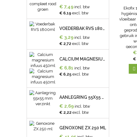
€ 7,49
incl. btw
Ekofix 
€ 6,19
excl. btw
hygiënis
vloeibaar
ont
VOEDERBAK RVS 1800ML
geprod
gebruik i
€ 3,29
incl. btw
w
€ 2,72
excl. btw
gecon
vloeibaa
€
gro
€
CALCIUM MAGNESIUM INFUUS 450ML
karakte
€ 6,81
incl. btw
Materiaa

alc
€ 6,25
excl. btw
AANLEGRING 55X55 MM VERZINKT
€ 2,69
incl. btw
€ 2,22
excl. btw
GENOXONE ZX 250 ML
€ 41,95
incl. btw