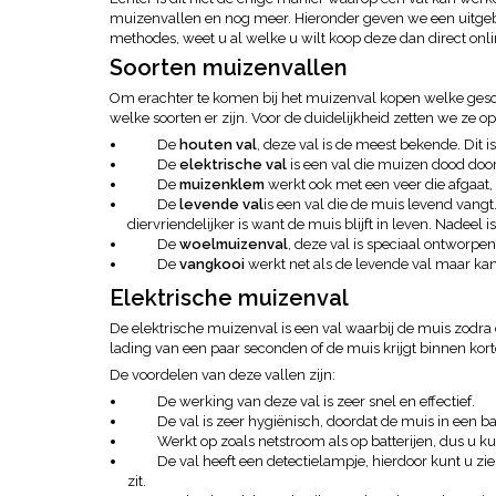
muizenvallen en nog meer. Hieronder geven we een uitgebr
methodes, weet u al welke u wilt koop deze dan direct onli
Soorten muizenvallen
Om erachter te komen bij het muizenval kopen welke geschi
welke soorten er zijn. Voor de duidelijkheid zetten we ze op e
De
houten val
, deze val is de meest bekende. Dit i
De
elektrische val
is een val die muizen dood door
De
muizenklem
werkt ook met een veer die afgaat,
De
levende val
is een val die de muis levend vangt. 
diervriendelijker is want de muis blijft in leven. Nadee
De
woelmuizenval
, deze val is speciaal ontwor
De
vangkooi
werkt net als de levende val maar ka
Elektrische muizenval
De elektrische muizenval is een val waarbij de muis zodr
lading van een paar seconden of de muis krijgt binnen kort
De voordelen van deze vallen zijn:
De werking van deze val is zeer snel en effectief.
De val is zeer hygiënisch, doordat de muis in een bak
Werkt op zoals netstroom als op batterijen, dus u kun
De val heeft een detectielampje, hierdoor kunt u zie
zit.