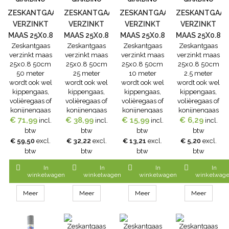
ZESKANTGAAS
ZESKANTGAAS
ZESKANTGAAS
ZESKANTGAAS
VERZINKT
VERZINKT
VERZINKT
VERZINKT
MAAS 25X0.8
MAAS 25X0.8
MAAS 25X0.8
MAAS 25X0.8
Zeskantgaas
Zeskantgaas
Zeskantgaas
Zeskantgaas
50CM 50
50CM 25
50CM 10
50CM 2.5
verzinkt maas
verzinkt maas
verzinkt maas
verzinkt maas
METER
METER
METER
METER
25x0.8 50cm
25x0.8 50cm
25x0.8 50cm
25x0.8 50cm
50 meter
25 meter
10 meter
2.5 meter
wordt ook wel
wordt ook wel
wordt ook wel
wordt ook wel
kippengaas,
kippengaas,
kippengaas,
kippengaas,
volièregaas of
volièregaas of
volièregaas of
volièregaas of
konijnengaas
konijnengaas
konijnengaas
konijnengaas
€ 71,99
genoemd.
€ 38,99
genoemd.
€ 15,99
genoemd.
€ 6,29
genoemd.
incl.
incl.
incl.
incl.
Zeskantgaas
Zeskantgaas
Zeskantgaas
Zeskantgaas
btw
btw
btw
btw
verzinkt is
verzinkt is
verzinkt is
verzinkt is
€ 59,50
excl.
€ 32,22
excl.
€ 13,21
excl.
€ 5,20
excl.
vuurverzinkt
vuurverzinkt
vuurverzinkt
vuurverzinkt
btw
btw
btw
btw
na het
na het
na het
na het
vlechten.Hierdoor
vlechten.Hierdoor
vlechten.Hierdoor
vlechten.Hierdoo




In
In
In
In
wordt een
wordt een
wordt een
wordt een
winkelwagen
winkelwagen
winkelwagen
winkelwag
optimale
optimale
optimale
optimale
roestbescherming
roestbescherming
roestbescherming
roestbeschermin
Meer
Meer
Meer
Meer
verkregen.Zinkkwaliteit:
verkregen.Zinkkwaliteit:
verkregen.Zinkkwaliteit:
verkregen.Zinkkwa
Grade O.
Grade O.
Grade O.
Grade O.
maas: 25 mm
maas: 25 mm
maas: 25 mm
maas: 25 mm