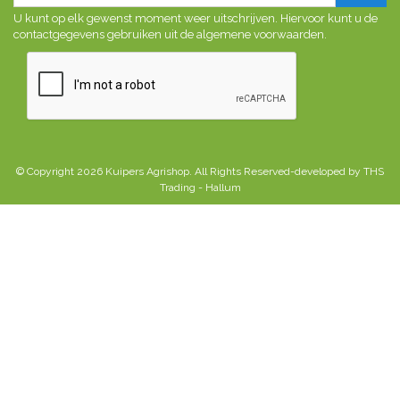
U kunt op elk gewenst moment weer uitschrijven. Hiervoor kunt u de
contactgegevens gebruiken uit de algemene voorwaarden.
© Copyright 2026 Kuipers Agrishop. All Rights Reserved-developed by THS
Trading - Hallum