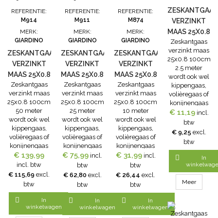
ZESKANTGAAS
REFERENTIE:
REFERENTIE:
REFERENTIE:
M914
M911
M874
VERZINKT
MAAS 25X0.8
MERK:
MERK:
MERK:
GIARDINO
GIARDINO
GIARDINO
Zeskantgaas
100CM 2.5
verzinkt maas
ZESKANTGAAS
ZESKANTGAAS
ZESKANTGAAS
METER
25x0.8 100cm
VERZINKT
VERZINKT
VERZINKT
2.5 meter
MAAS 25X0.8
MAAS 25X0.8
MAAS 25X0.8
wordt ook wel
Zeskantgaas
Zeskantgaas
Zeskantgaas
100CM 50
100CM 25
100CM 10
kippengaas,
verzinkt maas
verzinkt maas
verzinkt maas
volièregaas of
METER
METER
METER
25x0.8 100cm
25x0.8 100cm
25x0.8 100cm
konijnengaas
50 meter
25 meter
10 meter
€ 11,19
genoemd.
incl.
wordt ook wel
wordt ook wel
wordt ook wel
Zeskantgaas
btw
kippengaas,
kippengaas,
kippengaas,
verzinkt is
€ 9,25
excl.
volièregaas of
volièregaas of
volièregaas of
vuurverzinkt
btw
konijnengaas
konijnengaas
konijnengaas
na het
€ 139,99
genoemd.
€ 75,99
genoemd.
€ 31,99
genoemd.
incl.
incl.
vlechten.Hierdoo

In
Zeskantgaas
Zeskantgaas
Zeskantgaas
wordt een
incl. btw
winkelwag
btw
btw
verzinkt is
verzinkt is
verzinkt is
optimale
€ 115,69
excl.
€ 62,80
excl.
€ 26,44
excl.
vuurverzinkt
vuurverzinkt
vuurverzinkt
roestbeschermin
Meer
btw
btw
btw
na het
na het
na het
verkregen.Zinkkwa
vlechten.Hierdoor
vlechten.Hierdoor
vlechten.Hierdoor
Grade O.

In


In
In
wordt een
winkelwagen
wordt een
wordt een
winkelwagen
winkelwagen
maas: 25 mm
optimale
optimale
optimale
draaddikte: