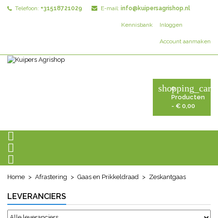
Telefoon:
+31518721029
E-mail:
info@kuipersagrishop.nl
Kennisbank
Inloggen
Account aanmaken
shopping_cart
0
Producten
- € 0,00



Home
Afrastering
Gaas en Prikkeldraad
Zeskantgaas
LEVERANCIERS