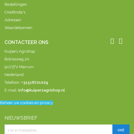
Bestellingen
Creditnota's
Adressen
Waardebonnen


CONTACTEER ONS
Kuipers Agrishop
Botniaweg 2A
9073TV Marrum
Nederland
Telefoon:
+31518721029
E-mail:
info@kuipersagrishop.nl
Beheer uw cookies en privacy
NIEUWSBRIEF