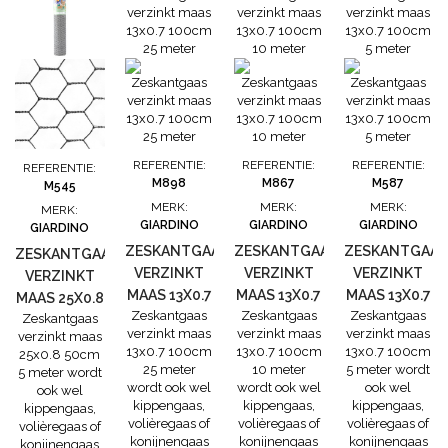
draaddikte:
draaddikte:
draaddikte:
draaddikte:
0,8 mm
0,8 mm
0,8 mm
0,8 mm
Hoogte: 50 cm
Hoogte: 50 cm
Hoogte: 50 cm
Hoogte: 50 cm
lengte: 50 m •
lengte: 25 m •
lengte: 10 m •
lengte: 2.5 m •
Dit vlechtwerk
Dit vlechtwerk
Dit vlechtwerk
Dit vlechtwerk
heeft ter
heeft ter
heeft ter
heeft ter
versteviging
versteviging
versteviging
versteviging
dubbele...
dubbele...
dubbele...
dubbele...
REFERENTIE:
REFERENTIE:
REFERENTIE:
REFERENTIE:
M898
M867
M587
M545
MERK:
MERK:
MERK:
MERK:
GIARDINO
GIARDINO
GIARDINO
GIARDINO
ZESKANTGAAS
ZESKANTGAAS
ZESKANTGAAS
ZESKANTGAAS
VERZINKT
VERZINKT
VERZINKT
VERZINKT
MAAS 13X0.7
MAAS 13X0.7
MAAS 13X0.7
MAAS 25X0.8
Zeskantgaas
Zeskantgaas
Zeskantgaas
100CM 25
100CM 10
100CM 5
Zeskantgaas
50CM 5
verzinkt maas
verzinkt maas
verzinkt maas
verzinkt maas
METER
METER
METER
METER
13x0.7 100cm
13x0.7 100cm
13x0.7 100cm
25x0.8 50cm
25 meter
10 meter
5 meter wordt
5 meter wordt
wordt ook wel
wordt ook wel
ook wel
ook wel
kippengaas,
kippengaas,
kippengaas,
kippengaas,
volièregaas of
volièregaas of
volièregaas of
volièregaas of
konijnengaas
konijnengaas
konijnengaas
konijnengaas