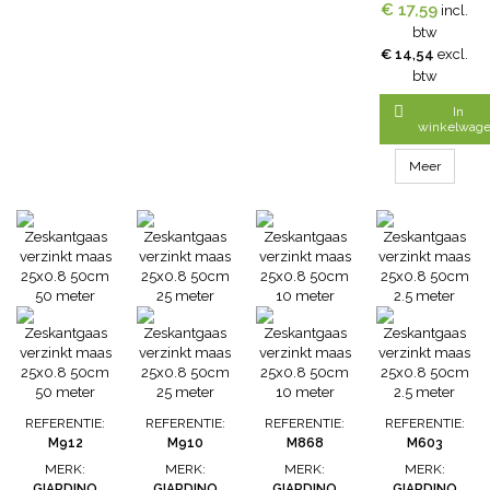
€ 17,59
genoemd.
incl.
Zeskantgaas
btw
verzinkt is
€ 14,54
excl.
vuurverzinkt
btw
na het
vlechten.Hierdoo

In
wordt een
winkelwag
optimale
roestbeschermin
Meer
verkregen.Zinkkwa
Grade O.
maas: 25 mm
draaddikte:
0,8 mm
Hoogte: 100
cm lengte: 5
m • Dit
vlechtwerk
heeft ter
versteviging
dubbele...
REFERENTIE:
REFERENTIE:
REFERENTIE:
REFERENTIE:
M912
M910
M868
M603
MERK:
MERK:
MERK:
MERK:
GIARDINO
GIARDINO
GIARDINO
GIARDINO