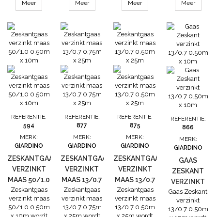
een dubbele
een dubbele
een dubbele
een dubbele
Meer
Meer
Meer
Meer
bescherming
bescherming
bescherming
bescherming
tegen roest
tegen roest
tegen roest
tegen roest
geboden.Dit
geboden.Dit
geboden.Dit
geboden.Dit
vlechtwerk
vlechtwerk
vlechtwerk
vlechtwerk
heeft ter
heeft ter
heeft ter
heeft ter
versteviging
versteviging
versteviging
versteviging
dubbele
dubbele
dubbele
dubbele
kantdraden.
kantdraden.
kantdraden.
kantdraden.
maas: 13
maas: 13
maas: 13
maas: 13
mmdraaddikte:
mmdraaddikte:
mmdraaddikte:
mmdraaddikte:
1,0
1,0
1,0
1,0
mmhoogte: 50
mmhoogte: 50
mmhoogte: 50
mmhoogte: 50
cmlengte: 5
cmlengte: 25...
cmlengte:
cmlengte: 10...
REFERENTIE:
REFERENTIE:
REFERENTIE:
REFERENTIE:
m...
2.5...
594
877
875
866
MERK:
MERK:
MERK:
MERK:
GIARDINO
GIARDINO
GIARDINO
GIARDINO
ZESKANTGAAS
ZESKANTGAAS
ZESKANTGAAS
GAAS
VERZINKT
VERZINKT
VERZINKT
ZESKANT
MAAS 50/1.0
MAAS 13/0.7
MAAS 13/0.7
VERZINKT
Zeskantgaas
Zeskantgaas
Zeskantgaas
0.50M X 10M
0.75M X 25M
0.50M X 25M
Gaas Zeskant
13/0.7 0.50M
verzinkt maas
verzinkt maas
verzinkt maas
verzinkt
X 10M
50/1.0 0.50m
13/0.7 0.75m
13/0.7 0.50m
13/0.7 0.50m
x 10m wordt
x 25m wordt
x 25m wordt