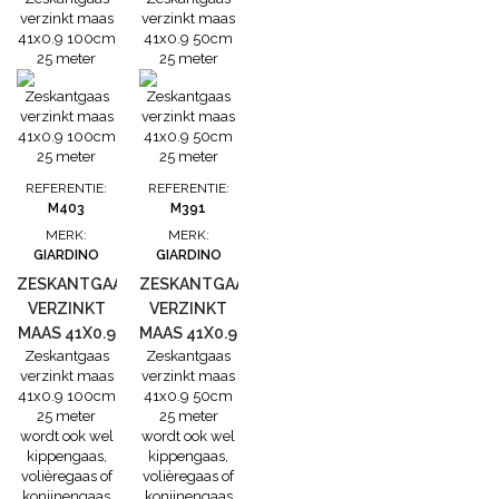
draaddikte: 0,7
draaddikte: 0,7
draaddikte: 0,7
mm Hoogte:
mm Hoogte:
mm Hoogte:
100 cm
50 cm lengte:
50 cm lengte:
lengte: 2.5 m •
2.5 m • Dit
5 m • Dit
Dit vlechtwerk
vlechtwerk
vlechtwerk
heeft ter
heeft ter
heeft ter
versteviging
versteviging
versteviging
dubbele...
dubbele...
dubbele...
REFERENTIE:
REFERENTIE:
M403
M391
MERK:
MERK:
GIARDINO
GIARDINO
ZESKANTGAAS
ZESKANTGAAS
VERZINKT
VERZINKT
MAAS 41X0.9
MAAS 41X0.9
Zeskantgaas
Zeskantgaas
100CM 25
50CM 25
verzinkt maas
verzinkt maas
METER
METER
41x0.9 100cm
41x0.9 50cm
25 meter
25 meter
wordt ook wel
wordt ook wel
kippengaas,
kippengaas,
volièregaas of
volièregaas of
konijnengaas
konijnengaas