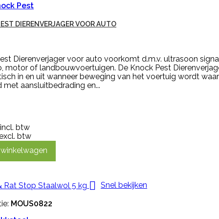
ock Pest
EST DIERENVERJAGER VOOR AUTO
est Dierenverjager voor auto voorkomt d.m.v. ultrasoon sign
o, motor of landbouwvoertuigen. De Knock Pest Dierenverjage
isch in en uit wanneer beweging van het voertuig wordt w
 met aansluitbedrading en...
incl. btw
excl. btw
n winkelwagen

Snel bekijken
ie:
MOUS0822