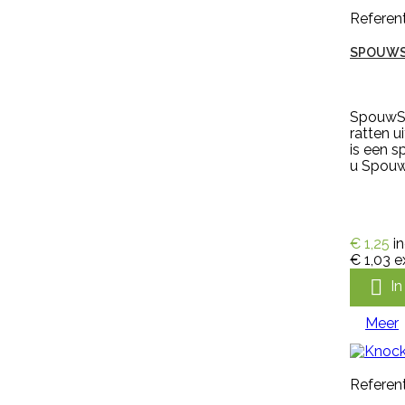
(nr. M608) of nylon nekkoord (nr.
Referent
M1061) met een harpsluitting (nr.
30005) of een simplex-haakje (
SPOUWS
NR....
€ 0,94
incl. btw
€ 0,78
excl. btw

SpouwSa
In winkelwagen
ratten 
is een 
Meer
u Spouw

Snel
bekijken
Referentie:
HB-OHB-
€ 1,25
i
09014/MGEN250
€ 1,03
e
GENOXONE ZX 250ML

I
Meer
Genoxone ZX 250ml tegen de
meest voorkomende lastige
onkruiden zoals paardenbloemen,
Referent
brandnetels, heermoes, distels en