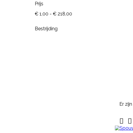
Prijs
€ 1,00 - € 218,00
Bestrijding

Snel
bekijken
Referentie:
M643-G
NEKPLAATJE BLANCO GEEL
Nekplaatje blanco geel is geschikt
voor om de hals van schapen,
Er zij
geiten of koeien. Dit nekplaatje
zonder nummer is gemaakt van
kwaliteits EVA, duidelijk afleesbaar


en makkelijk aan te brengen. Een
nekplaatje wordt vaak door
een rubber nekkoord / karrubber