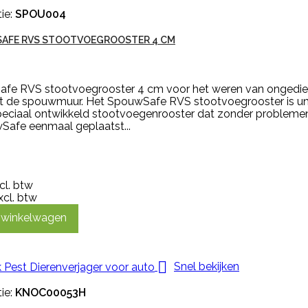
ie:
SPOU004
AFE RVS STOOTVOEGROOSTER 4 CM
fe RVS stootvoegrooster 4 cm voor het weren van ongedier
uit de spouwmuur. Het SpouwSafe RVS stootvoegrooster is un
speciaal ontwikkeld stootvoegenrooster dat zonder probleme
Safe eenmaal geplaatst...
ncl. btw
xcl. btw
n winkelwagen

Snel bekijken
ie:
KNOC00053H