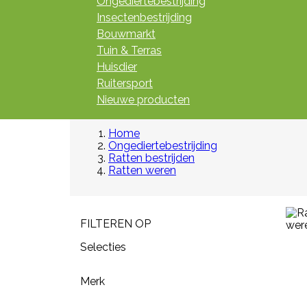
Ongediertebestrijding
Insectenbestrijding
Bouwmarkt
Tuin & Terras
Huisdier
Ruitersport
Nieuwe producten
Home
Ongediertebestrijding
Ratten bestrijden
Ratten weren
FILTEREN OP
Selecties
Merk