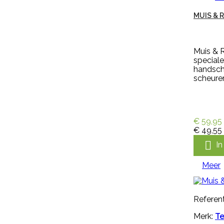
volledig gecoat latex met
MUIS & 
katoenen voering, licht, flexibel en
zweetabsorberend. De
handschoen Keron Fletex is zeer
elastisch en vloeistofdicht en
Muis & R
heeft een lange kap, voor
speciale
optimale bescherming van
handsch
onderarmen. De handschoen
scheuren
heeft een geruwde en dubbel
gedompelde hand voor goede
grip bij natte en droge
omstandigheden en is...
€ 5,99
incl. btw
€ 59,95
€ 4,95
excl. btw
€ 49,55

In winkelwagen

I
Meer
Meer
Referent

Snel bekijken
Merk:
Te