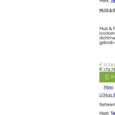
Merk:
Te
Kalverspeen honing transparant
MUIS & 
10 cm is een speen van rubber
met kruisperforatie. Deze
kalverspeen is transparant en
heeft een lengte van 10 cm
Muis & R
€ 1,35
incl. btw
loodsen.
€ 1,12
excl. btw
dichtmak
gebruik e

In winkelwagen
Meer

€ 217,4
Snel bekijken
€ 179,7

I
Referentie:
M297256
Merk:
Keron
Meer
HANDSCHOEN KERON FLETEX
Referent
Merk:
Te
Handschoen Keron Fletex is een