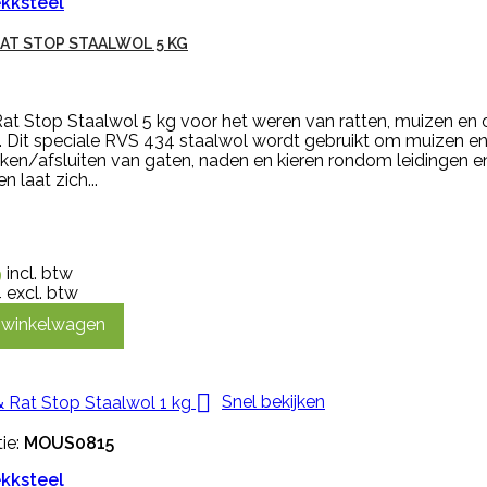
kksteel
RAT STOP STAALWOL 5 KG
at Stop Staalwol 5 kg voor het weren van ratten, muizen en o
 Dit speciale RVS 434 staalwol wordt gebruikt om muizen en 
en/afsluiten van gaten, naden en kieren rondom leidingen en 
n laat zich...
9
incl. btw
4
excl. btw
n winkelwagen

Snel bekijken
ie:
MOUS0815
kksteel