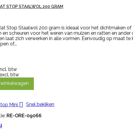
RAT STOP STAALWOL 200 GRAM
at Stop Staalwol 200 gram is ideaal voor het dichtmaken of 
n en scheuren voor het weren van muizen en ratten en ander on
en laat zich verwerken in alle vormen. Eenvoudig op maat te
pen of...
incl. btw
excl. btw
n winkelwagen

Snel bekijken
ie:
RE-ORE-09066
I