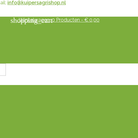
il:
info@kuipersagrishop.nl
shopping_cart
Winkelwagen:
0
Producten - € 0,00