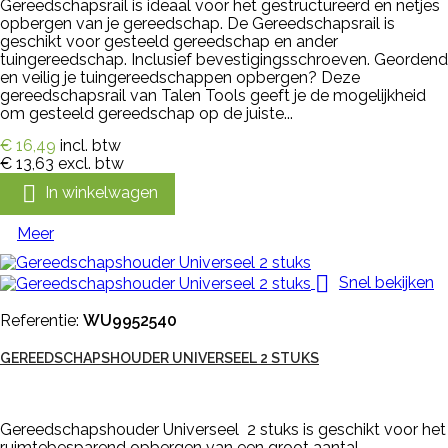
Gereedschapsrail is ideaal voor het gestructureerd en netjes
opbergen van je gereedschap. De Gereedschapsrail is
geschikt voor gesteeld gereedschap en ander
tuingereedschap. Inclusief bevestigingsschroeven. Geordend
en veilig je tuingereedschappen opbergen? Deze
gereedschapsrail van Talen Tools geeft je de mogelijkheid
om gesteeld gereedschap op de juiste...
€ 16,49
incl. btw
€ 13,63
excl. btw

In winkelwagen
Meer

Snel bekijken
Referentie:
WU9952540
GEREEDSCHAPSHOUDER UNIVERSEEL 2 STUKS
Gereedschapshouder Universeel 2 stuks is geschikt voor het
ruimtebesparend opbergen van een groot aantal