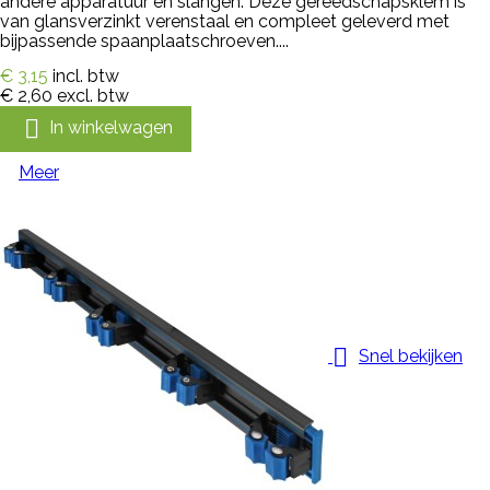
andere apparatuur en slangen. Deze gereedschapsklem is
van glansverzinkt verenstaal en compleet geleverd met
bijpassende spaanplaatschroeven....
€ 3,15
incl. btw
€ 2,60
excl. btw

In winkelwagen
Meer

Snel bekijken