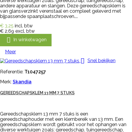
diverse werktuigen zoals: gereedschap, tuingereedschap,
andere apparatuur en slangen. Deze gereedschapsklem is
van glansverzinkt verenstaal en compleet geleverd met
bijpassende spaanplaatschroeven....
€ 3,25
incl. btw
€ 2,69
excl. btw

In winkelwagen
Meer

Snel bekijken
Referentie:
T1047257
Merk:
Skandia
GEREEDSCHAPSKLEM 13 MM 7 STUKS
Gereedschapsklem 13 mm 7 stuks is een
gereedschaphouder met een klembereik van 13 mm. Een
gereedschapsklem wordt gebruikt voor het ophangen van
diverse werktuigen zoals: gereedschap, tuingereedschap,