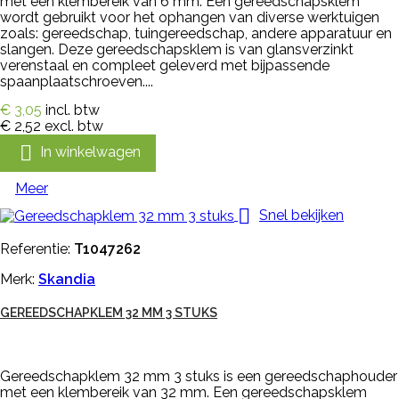
met een klembereik van 6 mm. Een gereedschapsklem
wordt gebruikt voor het ophangen van diverse werktuigen
zoals: gereedschap, tuingereedschap, andere apparatuur en
slangen. Deze gereedschapsklem is van glansverzinkt
verenstaal en compleet geleverd met bijpassende
spaanplaatschroeven....
€ 3,05
incl. btw
€ 2,52
excl. btw

In winkelwagen
Meer

Snel bekijken
Referentie:
T1047262
Merk:
Skandia
GEREEDSCHAPKLEM 32 MM 3 STUKS
Gereedschapklem 32 mm 3 stuks is een gereedschaphouder
met een klembereik van 32 mm. Een gereedschapsklem