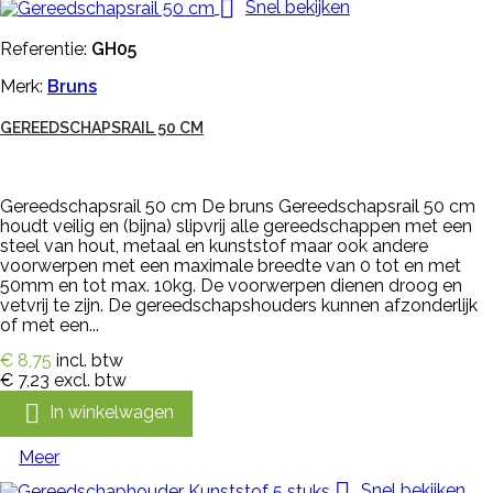

Snel bekijken
Referentie:
GH05
Merk:
Bruns
GEREEDSCHAPSRAIL 50 CM
Gereedschapsrail 50 cm De bruns Gereedschapsrail 50 cm
houdt veilig en (bijna) slipvrij alle gereedschappen met een
steel van hout, metaal en kunststof maar ook andere
voorwerpen met een maximale breedte van 0 tot en met
50mm en tot max. 10kg. De voorwerpen dienen droog en
vetvrij te zijn. De gereedschapshouders kunnen afzonderlijk
of met een...
€ 8,75
incl. btw
€ 7,23
excl. btw

In winkelwagen
Meer

Snel bekijken