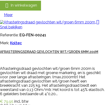

In winkelwagen
Meer

Snel bekijken
Referentie:
EQ-FEN-00241
Merk:
Koltec
AFRASTERINGSDRAAD GEVLOCHTEN WIT/GROEN 6MM 200M
Afrasteringsdraad gevlochten wit/groen 6mm 200m is
gevlochten wit draad met groene markering, en is geschikt
voor zeer lange afrasteringen. (max.2000mtr) Het
afrasteringsdraad gevlochten wit/groen heeft een
breekkracht van 225 kg. Het afrasteringsdraad biedt een
weerstand van 0,13 Ohm/mtr. Het koord is tot 45% elastisch.
6 geleiders bestaande uit 4*0,20...
€ 79,95
incl. btw