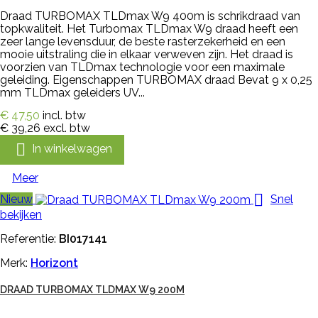
Draad TURBOMAX TLDmax W9 400m is schrikdraad van
topkwaliteit. Het Turbomax TLDmax W9 draad heeft een
zeer lange levensduur, de beste rasterzekerheid en een
mooie uitstraling die in elkaar verweven zijn. Het draad is
voorzien van TLDmax technologie voor een maximale
geleiding. Eigenschappen TURBOMAX draad Bevat 9 x 0,25
mm TLDmax geleiders UV...
€ 47,50
incl. btw
€ 39,26
excl. btw

In winkelwagen
Meer

Nieuw
Snel
bekijken
Referentie:
BI017141
Merk:
Horizont
DRAAD TURBOMAX TLDMAX W9 200M