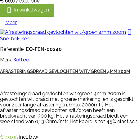
€ 66,07
excl. btw

In winkelwagen
Meer

Snel bekijken
Referentie:
EQ-FEN-00240
Merk:
Koltec
AFRASTERINGSDRAAD GEVLOCHTEN WIT/GROEN 4MM 200M
Afrasteringsdraad gevlochten wit/groen 4mm 200m is
gevlochten wit draad met groene markering, en is geschikt
voor zeer lange afrasteringen. (max 2000mtr) Het
afrasteringsdraad gevlochten wit/groen heeft een
breekkracht van 300 kg. Het afrasteringsdraad biedt een
weerstand van 0,13 Ohm/mtr. Het koord is tot 45% elastisch.
€ 49,95
incl. btw