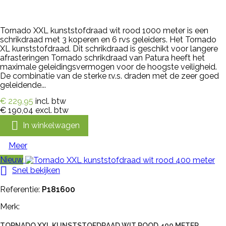
Tornado XXL kunststofdraad wit rood 1000 meter is een
schrikdraad met 3 koperen en 6 rvs geleiders. Het Tornado
XL kunststofdraad. Dit schrikdraad is geschikt voor langere
afrasteringen Tornado schrikdraad van Patura heeft het
maximale geleidingsvermogen voor de hoogste veiligheid.
De combinatie van de sterke r.v.s. draden met de zeer goed
geleidende...
€ 229,95
incl. btw
€ 190,04
excl. btw

In winkelwagen
Meer
Nieuw

Snel bekijken
Referentie:
P181600
Merk:
TORNADO XXL KUNSTSTOFDRAAD WIT ROOD 400 METER