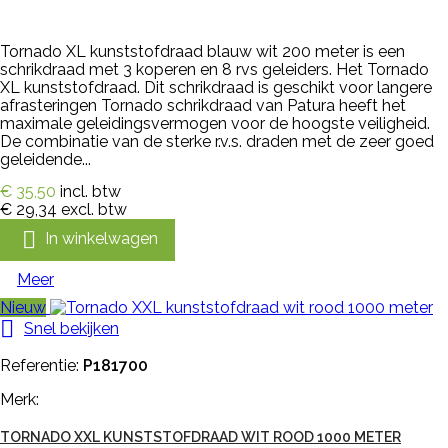
Tornado XL kunststofdraad blauw wit 200 meter is een
schrikdraad met 3 koperen en 8 rvs geleiders. Het Tornado
XL kunststofdraad. Dit schrikdraad is geschikt voor langere
afrasteringen Tornado schrikdraad van Patura heeft het
maximale geleidingsvermogen voor de hoogste veiligheid.
De combinatie van de sterke r.v.s. draden met de zeer goed
geleidende...
€ 35,50
incl. btw
€ 29,34
excl. btw

In winkelwagen
Meer
Nieuw

Snel bekijken
Referentie:
P181700
Merk:
TORNADO XXL KUNSTSTOFDRAAD WIT ROOD 1000 METER