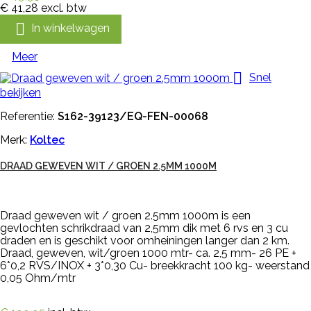
€ 41,28
excl. btw

In winkelwagen
Meer

Snel
bekijken
Referentie:
S162-39123/EQ-FEN-00068
Merk:
Koltec
DRAAD GEWEVEN WIT / GROEN 2.5MM 1000M
Draad geweven wit / groen 2.5mm 1000m is een
gevlochten schrikdraad van 2,5mm dik met 6 rvs en 3 cu
draden en is geschikt voor omheiningen langer dan 2 km.
Draad, geweven, wit/groen 1000 mtr- ca. 2,5 mm- 26 PE +
6*0,2 RVS/INOX + 3*0,30 Cu- breekkracht 100 kg- weerstand
0,05 Ohm/mtr