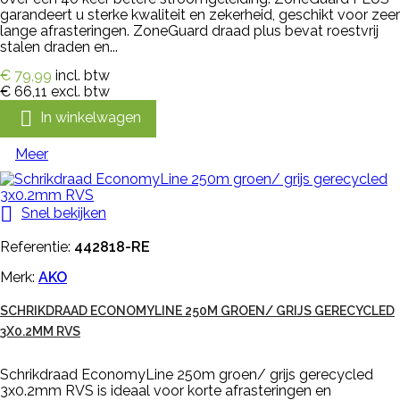
garandeert u sterke kwaliteit en zekerheid, geschikt voor zeer
lange afrasteringen. ZoneGuard draad plus bevat roestvrij
stalen draden en...
€ 79,99
incl. btw
€ 66,11
excl. btw

In winkelwagen
Meer

Snel bekijken
Referentie:
442818-RE
Merk:
AKO
SCHRIKDRAAD ECONOMYLINE 250M GROEN/ GRIJS GERECYCLED
3X0.2MM RVS
Schrikdraad EconomyLine 250m groen/ grijs gerecycled
3x0.2mm RVS is ideaal voor korte afrasteringen en