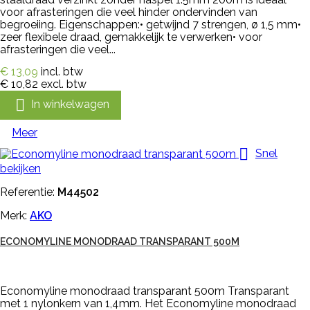
voor afrasteringen die veel hinder ondervinden van
begroeiing. Eigenschappen:• getwijnd 7 strengen, ø 1,5 mm•
zeer flexibele draad, gemakkelijk te verwerken• voor
afrasteringen die veel...
€ 13,09
incl. btw
€ 10,82
excl. btw

In winkelwagen
Meer

Snel
bekijken
Referentie:
M44502
Merk:
AKO
ECONOMYLINE MONODRAAD TRANSPARANT 500M
Economyline monodraad transparant 500m Transparant
met 1 nylonkern van 1,4mm. Het Economyline monodraad