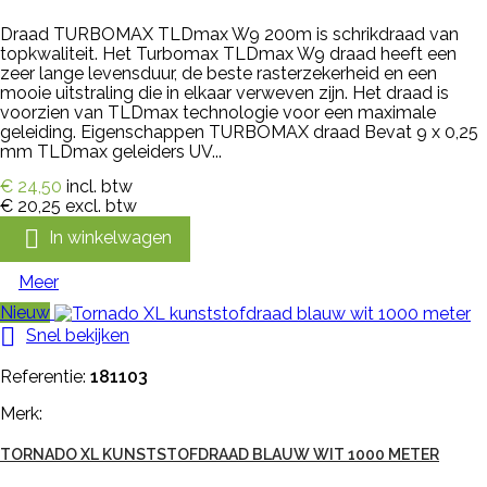
Draad TURBOMAX TLDmax W9 200m is schrikdraad van
topkwaliteit. Het Turbomax TLDmax W9 draad heeft een
zeer lange levensduur, de beste rasterzekerheid en een
mooie uitstraling die in elkaar verweven zijn. Het draad is
voorzien van TLDmax technologie voor een maximale
geleiding. Eigenschappen TURBOMAX draad Bevat 9 x 0,25
mm TLDmax geleiders UV...
€ 24,50
incl. btw
€ 20,25
excl. btw

In winkelwagen
Meer
Nieuw

Snel bekijken
Referentie:
181103
Merk:
TORNADO XL KUNSTSTOFDRAAD BLAUW WIT 1000 METER