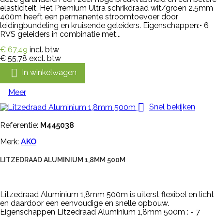
elasticiteit. Het Premium Ultra schrikdraad wit/groen 2.5mm
400m heeft een permanente stroomtoevoer door
leidingbundeling en kruisende geleiders. Eigenschappen:• 6
RVS geleiders in combinatie met...
€ 67,49
incl. btw
€ 55,78
excl. btw

In winkelwagen
Meer

Snel bekijken
Referentie:
M445038
Merk:
AKO
LITZEDRAAD ALUMINIUM 1,8MM 500M
Litzedraad Aluminium 1,8mm 500m is uiterst flexibel en licht
en daardoor een eenvoudige en snelle opbouw.
Eigenschappen Litzedraad Aluminium 1,8mm 500m : - 7