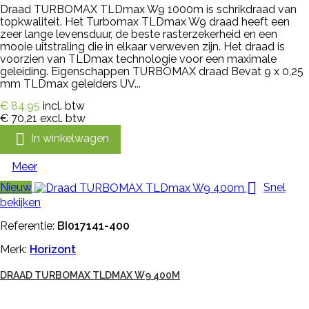
Draad TURBOMAX TLDmax W9 1000m is schrikdraad van
topkwaliteit. Het Turbomax TLDmax W9 draad heeft een
zeer lange levensduur, de beste rasterzekerheid en een
mooie uitstraling die in elkaar verweven zijn. Het draad is
voorzien van TLDmax technologie voor een maximale
geleiding. Eigenschappen TURBOMAX draad Bevat 9 x 0,25
mm TLDmax geleiders UV...
€ 84,95
incl. btw
€ 70,21
excl. btw

In winkelwagen
Meer

Nieuw
Snel
bekijken
Referentie:
BI017141-400
Merk:
Horizont
DRAAD TURBOMAX TLDMAX W9 400M