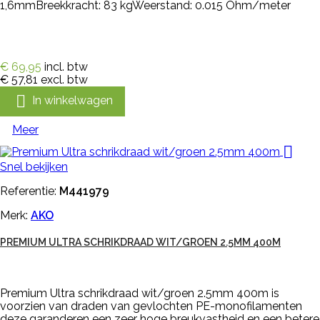
1,6mmBreekkracht: 83 kgWeerstand: 0.015 Ohm/meter
€ 69,95
incl. btw
€ 57,81
excl. btw

In winkelwagen
Meer

Snel bekijken
Referentie:
M441979
Merk:
AKO
PREMIUM ULTRA SCHRIKDRAAD WIT/GROEN 2.5MM 400M
Premium Ultra schrikdraad wit/groen 2.5mm 400m is
voorzien van draden van gevlochten PE-monofilamenten
deze garanderen een zeer hoge breukvastheid en een betere