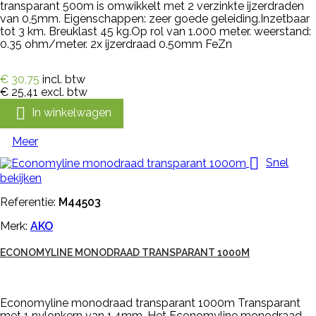
transparant 500m is omwikkelt met 2 verzinkte ijzerdraden
van 0,5mm. Eigenschappen: zeer goede geleiding.Inzetbaar
tot 3 km. Breuklast 45 kg.Op rol van 1.000 meter. weerstand:
0.35 ohm/meter. 2x ijzerdraad 0.50mm FeZn
€ 30,75
incl. btw
€ 25,41
excl. btw

In winkelwagen
Meer

Snel
bekijken
Referentie:
M44503
Merk:
AKO
ECONOMYLINE MONODRAAD TRANSPARANT 1000M
Economyline monodraad transparant 1000m Transparant
met 1 nylonkern van 1,4mm. Het Economyline monodraad