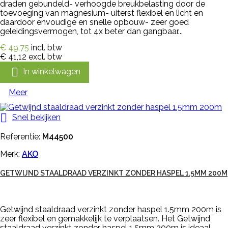
draden gebundeld- verhoogde breukbelasting door de
toevoeging van magnesium- uiterst flexibel en licht en
daardoor envoudige en snelle opbouw- zeer goed
geleidingsvermogen, tot 4x beter dan gangbaar...
€ 49,75
incl. btw
€ 41,12
excl. btw

In winkelwagen
Meer

Snel bekijken
Referentie:
M44500
Merk:
AKO
GETWIJND STAALDRAAD VERZINKT ZONDER HASPEL 1.5MM 200M
Getwijnd staaldraad verzinkt zonder haspel 1.5mm 200m is
zeer flexibel en gemakkelijk te verplaatsen. Het Getwijnd
staaldraad verzinkt zonder haspel 1.5mm 200m is ideaal