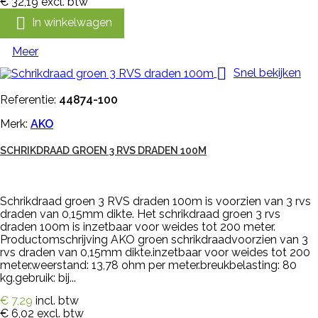
€ 32,19
excl. btw

In winkelwagen
Meer

Snel bekijken
Referentie:
44874-100
Merk:
AKO
SCHRIKDRAAD GROEN 3 RVS DRADEN 100M
Schrikdraad groen 3 RVS draden 100m is voorzien van 3 rvs
draden van 0,15mm dikte. Het schrikdraad groen 3 rvs
draden 100m is inzetbaar voor weides tot 200 meter.
Productomschrijving AKO groen schrikdraadvoorzien van 3
rvs draden van 0,15mm dikte.inzetbaar voor weides tot 200
meter.weerstand: 13,78 ohm per meter.breukbelasting: 80
kg.gebruik: bij...
€ 7,29
incl. btw
€ 6,02
excl. btw