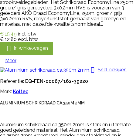
strookweidegebieden. Het Schrikdraad EconomyLine 250m
groen/ grijs gerecycled 3x0.2mm RVS is voorzien van 3
geleiders AKO Draad EconomyLine, 250m, groen/ grijs
3x0.2mm RVS, recycKunststof gemaakt van gerecycled
materiaal met dezelfde kwaliteitsnormIdeaal...
€ 15,49
incl. btw
€ 12,80
excl. btw

In winkelwagen
Meer

Snel bekijken
Referentie:
EQ-FEN-00067/162-39220
Merk:
Koltec
ALUMINIUM SCHRIKDRAAD CA.350M 2MM
Aluminium schrikdraad ca.350m 2mm is sterk en uitermate
goed geleidend materiaal. Het Aluminium schrikdraad
ca.350m 2mm weegt veel minder dan staaldraad en is