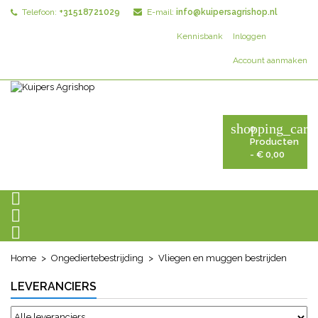
Telefoon:
+31518721029
E-mail:
info@kuipersagrishop.nl
Kennisbank
Inloggen
Account aanmaken
shopping_cart
0
Producten
- € 0,00



Home
Ongediertebestrijding
Vliegen en muggen bestrijden
LEVERANCIERS