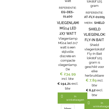
piperonylbutoxide
weken
supermarktenTU
en
werkzaam.
2 x 18”
REFERENTIE:
pyrethrinenGehalte:
Uitsluitend
15wattCOVERAG
EQ-DES-
REFERENTIE:
1% resp.
voor gebruik
100m²DIMENSIO
01400
AT-FLY-01005
0,2%Toelatingsnummer:
binnen en
540mm(w) x
16737 N
buiten rondom
VLIEGENLAMP
MERK:
SHIELD
260mm(h) x
gebouwen.
MG14 LED
112mm(d)
SHIELD
Verdun het...
2X7 WATT
VLIEGENLOKS
Vliegenlamp
FLY-IN BAIT
MG14 led 2x7
Shield
LOKSTOF
watt is een
vliegenlokstof
125 GRAM
stijlvolle,
Fly-In Bait
discrete en
lokstof 125
compacte
gram is
vliegenlamp.
geschikt voor
De
elke
Vliegenlamp
€ 234,99
herbruikbare
MG14 led 2x7
incl. btw
vliegenval. De
€ 7,89
incl.
watt is ideaal
€ 194,21
excl.
sterke lokstof
btw
voor gebruik in
btw
trekt de
€ 6,52
excl.
kleinhandel,
vliegen aan
btw
commerciële

In
waarna ze in
en industriële
winkelwagen
het mengsel

In
omgevingen.
verdrinken en
winkelwag
Dankzij de
Meer