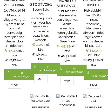
MONSTER
giftige lokazen
STOOTVOEGROOSTER
VLIEGENVANGROL
INSECT
VLIEGENVAL
gevaar met
SpouwSafe
4 CM
25 CM X 10 M
REPELLENT
Mini-Monster
zich mee...
RVS
Muscaroll
vliegenval is
KerbEX Rot
5 LITER
stootvoegrooster
vliegenvangrol
een vliegenval
Insect
4 cm voor het
25 cm x 10 m
welke
repellent 5
weren van
voor het
meerdere
liter is een
ongedierte
eenvoudig
keren gebruikt
afweermiddel
zoals bijen,
bestrijden van
kan worden.
tegen dazen
wespen,
vliegen door
Deze Mini-
en huisvliegen
€ 1,25
hommels,
incl.
middel van
€ 49,99
Monster
bij paarden,
incl.
muizen en
btw
€ 15,45
een
vliegenval is
dat tot stand is
€ 149,99
incl.
btw
ratten uit de
vliegenplakrol.
€ 1,03
excl.
ideaal voor
gekomen na
incl. btw
btw
€ 41,31
excl.
spouwmuur.
Deze kleverige
huiselijk
jarenlang
btw
€ 123,96
excl.
€ 12,77
excl.
btw
Het
val tegen
gebruik. Grote
onderzoek en
btw
btw
SpouwSafe

In
vliegen maakt
vliegenval
in

In
RVS
winkelwagen
continue
(afmetingen H
samenwerking
winkelwagen


In
In
stootvoegrooster
bewaking van
35 cm, D 23
met
winkelwag
winkelwagen
is universeel
Meer
insectenpopulaties
cm) geleverd
paardenhouders.
Meer
en past in elke
in gebouwen
met 125g
Kenmerkend
Meer
Meer
stootvoeg.
mogelijk.
FLYSHIELD
van KerbEX
SpouwSafe is
Veilig voor het
lokaas.Omgekeerde
Rot is de sterke
een speciaal
milieu en
trechter
en langdurig
ontwikkeld
gemakkelijk in
principe,
afstotende
stootvoegenrooster
het
lokaas
werking en
REFERENTIE:
REFERENTIE: