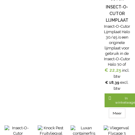
van vliegen.
Het...
INSECT-O-
CUTOR
LIJMPLAAT
Insect-O-Cutor
HALO 30/45
Lijmplaat Halo
30/45 is een
originele
lijmplaat voor
gebruik in de
Insect-O-Cutor
Halo 30 of
Insect-O-Cutor
€ 22,25
incl.
Halo 45. De
btw
speciale lijm
€ 18,39
excl.
behoudt lang
btw
zijn werking
en drupt niet.

In
Lijmplaten
winkelwag
minstens
iedere 3
Meer
maanden of
wanneer ze
vol/vervuild
zijn