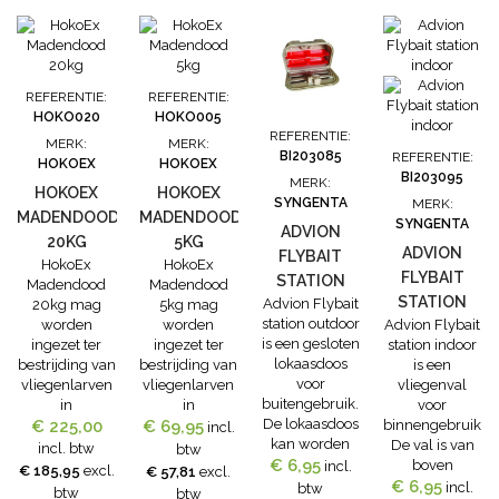
met gele kleur
Vliegenkleefrol
met een
kleefoppervlak
van maar liefst
REFERENTIE:
REFERENTIE:
42.000
HOKO020
HOKO005
cm2! FormaatLen
REFERENTIE:
MERK:
MERK:
5 mBreedte: 15
BI203085
REFERENTIE:
HOKOEX
HOKOEX
cmKleefoppervla
BI203095
MERK:
7.500 cm2...
HOKOEX
HOKOEX
SYNGENTA
MERK:
MADENDOOD
MADENDOOD
SYNGENTA
ADVION
20KG
5KG
ADVION
FLYBAIT
HokoEx
HokoEx
FLYBAIT
STATION
Madendood
Madendood
STATION
Advion Flybait
20kg mag
5kg mag
OUTDOOR
station outdoor
worden
worden
Advion Flybait
INDOOR
is een gesloten
ingezet ter
ingezet ter
station indoor
lokaasdoos
bestrijding van
bestrijding van
is een
voor
vliegenlarven
vliegenlarven
vliegenval
buitengebruik.
in
in
voor
De lokaasdoos
dierenverblijven
€ 225,00
dierenverblijven
€ 69,95
binnengebruik.
incl.
kan worden
en in
en in
De val is van
incl. btw
btw
€ 6,95
gevuld met
afvalverwerkingsinstallaties.
afvalverwerkingsinstallaties.
boven
incl.
€ 185,95
excl.
€ 57,81
excl.
40gr Advion
DierenverblijvenLarvicide
DierenverblijvenLarvicide
€ 6,95
afsluitbaar,
incl.
btw
btw
btw