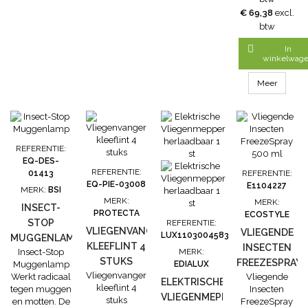
x 15 Watt
€ 69,38
excl.
wordt
btw
compleet
geleverd met

In
2 hoog-
winkelwag
rendement
UV-lampen
Meer
van 15 Watt,
goed voor een
bereik van 100
m². De vliegen
en muggen
REFERENTIE:
worden
EQ-DES-
aangetrokken
REFERENTIE:
01413
REFERENTIE:
door het
EQ-PIE-03008
E1104227
MERK:
BSI
ultraviolet licht
MERK:
MERK:
en vervolgens
INSECT-
PROTECTA
ECOSTYLE
gedood door
STOP
REFERENTIE:
VLIEGENVANGER
de
VLIEGENDE
LUX1103004583
MUGGENLAMP
hoogspanning.
KLEEFLINT 4
INSECTEN
Insect-Stop
MERK:
Met ketting
STUKS
FREEZESPRAY
Muggenlamp
EDIALUX
voor...
Vliegenvanger
Werkt radicaal
Vliegende
500 ML
ELEKTRISCHE
kleeflint 4
tegen muggen
Insecten
VLIEGENMEPPER
stuks
en motten. De
FreezeSpray