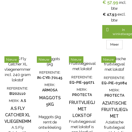
paraffine olie 5
€ 57,99
incl.
liter verspreidt
btw
zich op het
€ 47,93
excl.
wateroppervlak
btw
om een fysieke
barrière te

In
creëren tegen
winkelwag
muggenlarven
in stilstaand
Meer
water. Deze
zeer dunne,
Nieuw
Nieuw
Nieuw
Nieuw
ondoordringbare
laag op het
wateroppervlak
REFERENTIE:
voorkomt dat
REFERENTIE:
IN-CYR-70145
REFERENTIE:
de
EQ-PIE-99071
EQ-PIE-03084
MERK:
muggenlarven,
REFERENTIE:
MERK:
ARMOSA
MERK:
die er net
BI202110
PROTECTA
PROTECTA
onder...
MAGGOTS
MERK:
A.S
FRUITVLIEGJESVAL
AZIATISCHE
5KG
A.S FLY
MET
FRUITVLIEGVA
CATCHER XL
LOKSTOF
MET
Maggots 5kg
VLIEGENEMMER
Fruitvliegjesval
remt de
Aziatische
LOKSTOF
met lokstof is
A.S Fly
ontwikkeling
fruitvliegval
INCL. 240