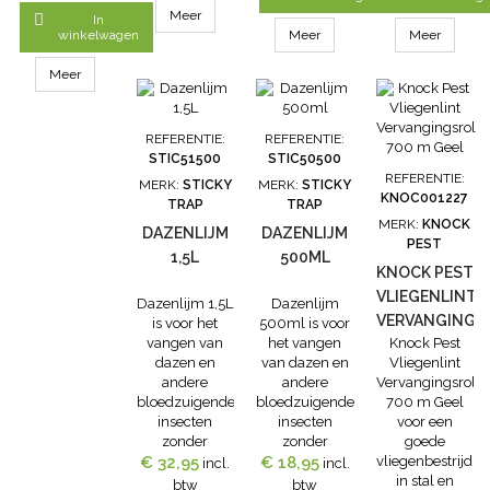
Lijmplaten
voor een
BIO 600gr is
*mechanische
Meer

In
minstens
optimale
een strooibare
vliegenbestrijdin
winkelwagen
Meer
Meer
iedere 3
aantrekking
poeder. Deze
en val met een
maanden of
100% Gifvrij
onttrekt vocht
natuurlijk
Meer
wanneer ze
Lange
aan het
lokmiddel*eenvo
vol/vervuild
werkingsduur
organisch
en
zijn
van 3 weken
materiaal en
effectief*incl.lok
REFERENTIE:
REFERENTIE:
vervangen. InhoudSet
Klein formaat,
helpt zo op
voor een
STIC51500
STIC50500
à 6
overal te
een fysische
oppervlak tot
REFERENTIE:
MERK:
STICKY
MERK:
STICKY
stuks Formaat45
plaatsen
wijze rotting.
100m2*werkt
KNOC001227
TRAP
TRAP
x 29 cm
Knock Pest
Het leggen
4-6 weken,
MERK:
KNOCK
Fruitvliegval
van eieren en
afhankelijk...
DAZENLIJM
DAZENLIJM
PEST
is een Kant-en-
de
1,5L
500ML
klare
ontwikkeling
KNOCK PEST
fruitvliegval...
van larven in
VLIEGENLINT
Dazenlijm 1,5L
Dazenlijm
de bak...
VERVANGINGS
is voor het
500ml is voor
vangen van
het vangen
Knock Pest
700 M GEEL
dazen en
van dazen en
Vliegenlint
andere
andere
Vervangingsrol
bloedzuigende
bloedzuigende
700 m Geel
insecten
insecten
voor een
zonder
zonder
goede
€ 32,95
pesticiden.De
€ 18,95
pesticiden.De
vliegenbestrijdin
incl.
incl.
dazenlijm 1.5L
dazenlijm
in stal en
btw
btw