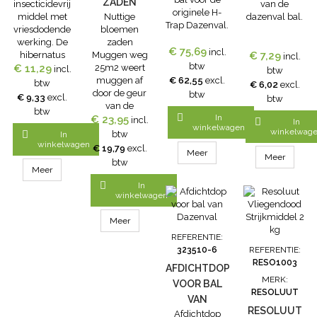
ZADEN
insecticidevrij
van de
originele H-
middel met
Nuttige
dazenval bal.
MUGGEN
Trap Dazenval.
vriesdodende
bloemen
WEG 25M2
werking. De
zaden
€ 75,69
incl.
hibernatus
Muggen weg
€ 7,29
incl.
btw
€ 11,29
insect 750ml
25m2 weert
incl.
btw
is ideaal voor
muggen af
€ 62,55
excl.
btw
€ 6,02
excl.
een
door de geur
btw
€ 9,33
excl.
btw
bliksemsnelle
van de
btw

In
eliminatie van
€ 23,95
bloemen. Dit
incl.

In
winkelwagen
kruipende en
mengsel van
winkelwag

btw
In
vliegende
bloemen
winkelwagen
€ 19,79
excl.
Meer
insecten
(goudsbloem,
Meer
btw
dankzij een
tansy,
Meer
bevriezingseffect.
kattenkruid)

In
De vloeibare
en kruiden
winkelwagen
spray, die bij
(kamille,
-40°C uit de
basilicum,
Meer
spuitbus komt,
citroenmelisse
REFERENTIE:
verlamt het
en munt) is
323510-6
REFERENTIE:
insect, bevriest
speciaal
RESO1003
AFDICHTDOP
het en doodt
samengesteld
MERK:
VOOR BAL
het. Effectief
vanwege zijn
RESOLUUT
tegen
afwerende
VAN
kakkerlakken,...
geur. Eenmaal
RESOLUUT
Afdichtdop
DAZENVAL