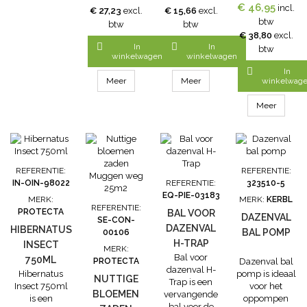
vangt op een
500ml vangt
dierenverblijven.
€ 46,95
incl.
€ 27,23
excl.
€ 15,66
excl.
natuurlijke
op een
Deze rol bevat
btw
btw
btw
wijze zonder
natuurlijke
400 meter
€ 38,80
excl.
gebruik van
wijze zonder
vliegenlint, die


In
In
btw
pesticiden
gebruik van
dankzij de
winkelwagen
winkelwagen
dazen
pesticiden
gele kleur tot

In
(bremsen,
dazen
wel 35% meer
Meer
Meer
winkelwag
blinde
(bremsen,
vliegen
muggen,
blinde
aantrekt.
Meer
paardenvliegen),
muggen,
Gifvrij.Lengte700
horzels en
paardenvliegen),
mFormaatø
andere
horzels en
20 cm
bloedzuigende
andere
insecten.STICKY-
bloedzuigende
REFERENTIE:
REFERENTIE:
TRAP
insecten.STICKY-
IN-OIN-98022
REFERENTIE:
323510-5
dazenvallenlijm
TRAP
EQ-PIE-03183
MERK:
MERK:
KERBL
is geheel
dazenvallenlijm
REFERENTIE:
PROTECTA
BAL VOOR
milieuvriendelijk,
is geheel
DAZENVAL
SE-CON-
DAZENVAL
weer- en
milieuvriendelijk,
HIBERNATUS
BAL POMP
00106
regenbestendig
weer- en
H-TRAP
INSECT
MERK:
en helpt u de...
regenbestendig
Bal voor
750ML
PROTECTA
Dazenval bal
en helpt u...
dazenval H-
Hibernatus
pomp is ideaal
NUTTIGE
Trap is een
Insect 750ml
voor het
BLOEMEN
vervangende
is een
oppompen
bal voor de