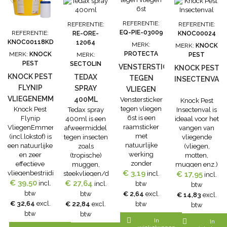
komen?! Dat
kan met de
Resoluut
REFERENTIE:
REFERENTIE:
REFERENTIE:
FlyNip
EQ-PIE-03009
REFERENTIE:
RE-ORE-
KNOC00024
Vliegenval. Dé
KNOC00118KD
12064
MERK:
MERK:
KNOCK
natuurlijke
PROTECTA
MERK:
KNOCK
MERK:
PEST
barrière tegen
PEST
SECTOLIN
VENSTERSTICKER
de meeste...
KNOCK PEST
KNOCK PEST
TEDAX
TEGEN
INSECTENVAL
FLYNIP
SPRAY
VLIEGEN
VLIEGENEMMER
400ML
Venstersticker
6ST
Knock Pest
tegen vliegen
Knock Pest
Tedax spray
Insectenval is
(INCL.LOKSTOF)
6st is een
Flynip
400ml is een
ideaal voor het
raamsticker
VliegenEmmer
afweermiddel
vangen van
met
(incl.lokstof) is
tegen insecten
vliegende
natuurlijke
een natuurlijke
zoals
(vliegen,
werking
en zeer
(tropische)
motten,
zonder
effectieve
muggen,
muggen enz.)
€ 3,19
insecticide.
vliegenbestrijding.
steekvliegen/dazen,
incl.
€ 17,95
en kruipende
incl.
Venstersticker
€ 39,50
Vliegen zijn
stalvliegen en
€ 27,64
insecten
incl.
incl.
btw
btw
tegen vliegen
veroorzakers
teken. De
(vlooien,
btw
btw
€ 2,64
excl.
€ 14,83
excl.
is een
van irritaties
tedax spray
papier- en
€ 32,64
excl.
€ 22,84
excl.
btw
btw
doorzichtige
en stress bij
400ml is
zilvervisjes
btw
btw
plakstrip voor
mens en dier.
geschikt voor
enz.). De

In

In