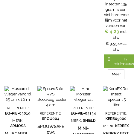
insecten 135
gram is een
niet hardende
lijm voor het
vangen van
€ 4,29
vliegen,
incl.
insecten,
btw
muizen en
€ 3,55
excl.
ratten. De clac
btw
lijm tegen
kruipende

In
insecten is
winkelwag
uitermate
geschikt voor
Meer
gebruik in
keukens, en op
plaatsen waar
zich
voedingsmiddel
bevinden en
REFERENTIE:
REFERENTIE:
dus de
EQ-PIE-03019
REFERENTIE:
EQ-PIE-03134
REFERENTIE:
perfecte
SPOU004
KERB05000
MERK:
MERK:
SHIELD
oplossing daar
ARMOSA
MERK:
KERBEX
SPOUWSAFE
waar het
MINI-
RVS
gebruik van
MUSCAROLL
KERBEX ROT