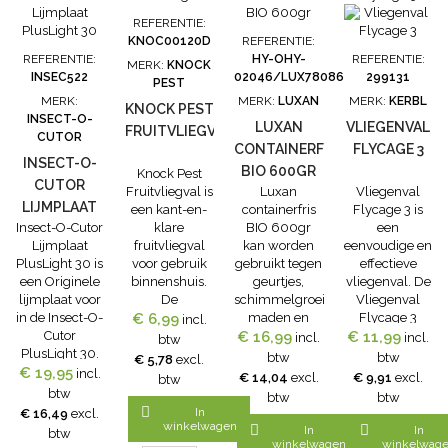
vervangen. Inho
REFERENTIE:
à 6
KNOC00120D
REFERENTIE:
stuks Formaat54
REFERENTIE:
HY-OHY-
REFERENTIE:
MERK:
KNOCK
x 30,5 cm
INSEC522
02046/LUX78086
299131
PEST
MERK:
MERK:
LUXAN
MERK:
KERBL
KNOCK PEST
INSECT-O-
LUXAN
VLIEGENVAL
FRUITVLIEGVAL
CUTOR
CONTAINERFRIS
FLYCAGE 3
INSECT-O-
BIO 600GR
Knock Pest
CUTOR
Fruitvliegval is
Luxan
Vliegenval
LIJMPLAAT
een kant-en-
containerfris
Flycage 3 is
Insect-O-Cutor
klare
BIO 600gr
een
PLUSLIGHT
Lijmplaat
fruitvliegval
kan worden
eenvoudige en
30
PlusLight 30 is
voor gebruik
gebruikt tegen
effectieve
een Originele
binnenshuis.
geurtjes,
vliegenval. De
lijmplaat voor
De
schimmelgroei,
Vliegenval
in de Insect-O-
fruitvliegval is
€ 6,99
maden en
Flycage 3
incl.
Cutor
100% gifvrij.
€ 16,99
ander
wordt inclusief
€ 11,99
incl.
incl.
btw
PlusLight 30.
Plus- en
ongedierte in
lokmiddel
btw
btw
€ 5,78
excl.
€ 19,95
De speciale
minpunten
compost en
geleverd, en is
incl.
€ 14,04
excl.
€ 9,91
excl.
btw
lijm behoudt
Samengesteld
gft-afval
geschikt voor
btw
btw
btw
lang zijn
uit
container. De
een oppervlak

In
€ 16,49
excl.
werking en
onweerstaanbare
Luxan
tot 100m2.
winkelwagen


In
In
btw
drupt niet.
ingrediënten
containerfris
Productomschrij
winkelwagen
winkelwag