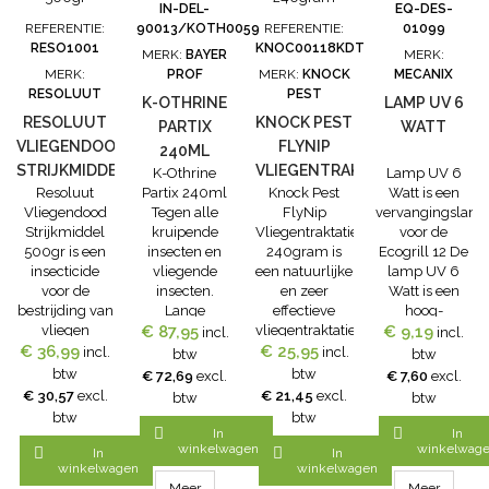
dieren.Resoluut
IN-DEL-
EQ-DES-
Vliegendood
REFERENTIE:
90013/KOTH0059
REFERENTIE:
01099
Strijkmiddel
RESO1001
KNOC00118KDT
MERK:
BAYER
MERK:
toepassen op
MERK:
PROF
MERK:
KNOCK
MECANIX
kartonnen
RESOLUUT
PEST
K-OTHRINE
LAMP UV 6
platen.Door
RESOLUUT
KNOCK PEST
het aanwezige
PARTIX
WATT
vliegenferomoon
VLIEGENDOOD
FLYNIP
240ML
heeft het...
STRIJKMIDDEL
VLIEGENTRAKTATIE
K-Othrine
Lamp UV 6
Resoluut
Partix 240ml
Knock Pest
Watt is een
500GR
240GRAM
Vliegendood
Tegen alle
FlyNip
vervangingslam
Strijkmiddel
kruipende
Vliegentraktatie
voor de
500gr is een
insecten en
240gram is
Ecogrill 12 De
insecticide
vliegende
een natuurlijke
lamp UV 6
voor de
insecten.
en zeer
Watt is een
bestrijding van
Lange
effectieve
hoog-
vliegen
nawerking tot
€ 87,95
vliegentraktatie.
€ 9,19
rendement
incl.
incl.
€ 36,99
binnenshuis
wel 12
€ 25,95
Vliegen zijn
UV-lamp.
incl.
incl.
btw
btw
en in
weken.K-
veroorzakers
btw
btw
€ 72,69
excl.
€ 7,60
excl.
huisvesting
Othrine®
van irritaties
€ 30,57
excl.
€ 21,45
excl.
btw
btw
van
Partix is een
en stress bij
btw
btw
dieren.Binnenshuis
krachtige
mens en dier.


In
In
toe te passen
insecticide
Een scala aan
winkelwagen
winkelwag


In
In
in industriële
gebaseerd op
producten is
winkelwagen
winkelwagen
gebouwen,
de werkzame
beschikbaar
Meer
Meer