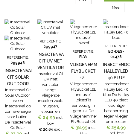
verteerd
lijmplaat die
worden. U
Meer
vanaf de
voegt 30 gram
zijkant
lokstof toe aan
toegankelijk is
1 liter water.
en de
gemakkelijk
bereikbare
REFERENTIE:
buizen
REFERENTIE:
299947
enstarters, is
REFERENTIE:
EQ-DES-
hij zeer snel en
INSECTENVAL
FLY1
01478
REFERENTIE:
gemakkelijk te
CIT UV MET
299948
onderhouden.
VLIEGENEMMER
INSECTENDOD
VENTILATOR
•...
INSECTENVAL
FLYBUCKET
HALLEY LED
Insectenval Cit
CIT SOLAR
12L
40 BLUE
UV met
OUTDOOR
Vliegenemmer
Insectendoder
INCLUSIEF
ventilator
FlyBucket 12L
Halley Led 40
Insectenval Cit
vangt
LOKSTOF
inclusief
blue De Halley
Solar Outdoor
vliegende
lokstof is
LED 40 biedt
is een
insecten zoals
eenvoudig in
krachtige
insectenval op
muggen,
gebruik. De
bescherming
zonne-energie
vliegen en
Vliegenemmer
tegen vliegen
voor buiten.
€ 24,99
motten. De
incl.
FlyBucket 12L
en insecten
De Insectenval
Insectenval Cit
btw
€ 38,99
inclusief
€ 258,99
dankzij
Cit Solar
UV met
incl.
€ 20,65
excl.
lokstof heeft
innovatieve
Outdoor bestrijdt
€ 33,99
ventilator werkt
incl. btw
incl.
btw