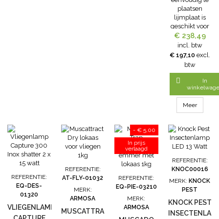
plaatsen
lijmplaat is
geschikt voor
het vangen
€ 238,49
van vliegen.
incl. btw
De
€ 197,10
excl.
Vliegenlamp
btw
Inox Trap 30
IP65 shatter 2

In
x 15 Watt is
winkelwag
gemaakt van
100 procent
Meer
RVS en is
geschikt voor
- € 5,00
zoals
horizontale
In prijs
verlaagd
ophanging
met lijmbord
REFERENTIE:
bovenaan, of
REFERENTIE:
KNOC00016
wandbevestiging
REFERENTIE:
AT-FLY-01032
REFERENTIE:
MERK:
KNOCK
Extra grote
EQ-DES-
EQ-PIE-03210
MERK:
PEST
aantrekking
01320
ARMOSA
MERK:
KNOCK PEST
rondom met
VLIEGENLAMP
ARMOSA
MUSCATTRACT
een groot
INSECTENLAM
CAPTURE