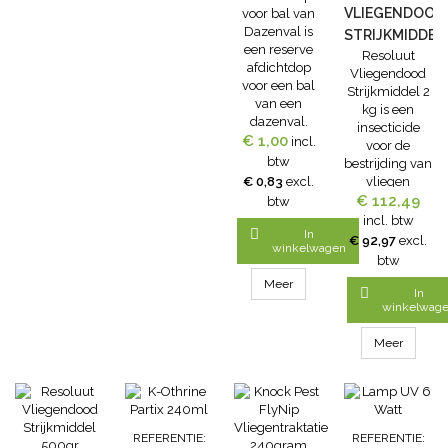
aangeplant,
VLIEGENDOOD
voor bal van
houdt dit
Dazenval is
STRIJKMIDDEL
decoratieve
een reserve
Resoluut
2 KG
mengsel de
afdichtdop
Vliegendood
muggen weg
voor een bal
Strijkmiddel 2
van het huis,
van een
kg is een
het terras en
dazenval.
insecticide
andere
€ 1,00
incl.
voor de
plaatsen...
btw
bestrijding van
€ 0,83
excl.
vliegen
binnenshuis
€ 112,49
btw
en in
incl. btw

In
huisvesting
€ 92,97
excl.
winkelwagen
van
btw
dieren.Binnenshu
Meer
toe te passen

In
in industriële
winkelwag
gebouwen,
woningen;
Meer
publiek
toegankelijke
gebouwen en
huisvesting
van
REFERENTIE:
REFERENTIE: