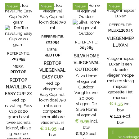
Nieuw
Nieuw
Nieuw
Nieuw
REFERENTIE:
MLUX126045
REFERENTIE:
VLIEGENMEPP
203054
REFERENTIE:
LUXAN
203265
MERK:
REFERENTIE:
REDTOP
SILVA HOME
Vliegenmepper
203055
VLIEGENVAL
REDTOP
Luxan is een
MERK:
OUTDOOR
stabiele
VLIEGENVAL
REDTOP
vliegenmepper
Silva Home
EASY CUP
REDTOP
met een stevig
vliegenval
RedTop
INCL.
mepper
NAVULLING
Outdoor
vliegenval
LOKMIDDEL
gedeelte. Het
Vangt tot wel
EASY CUP 2X
Easy Cup incl.
750 ML
mepper
20.000
RedTop
lokmiddel 750
20 GRAM
gedeelte van
€ 1,35
vliegen. De
incl.
navulling Easy
ml is een
de
Silva Home
btw
Cup 2x 20
compacte,
vliegenmepper
vliegenval
€ 1,12
excl.
gram bevat
herbruikbare
Luxan is
€ 9,95
Outdoor
incl.
twee sachets
vliegenval in
btw
zodanig
is Effectief
btw
lokstof, elk 20
€ 11,95
een handig
incl.
ontworpen dat
tegen

In
g, voor de
bekerformaat
€ 8,22
excl.
btw
er zo min
winkelwag
vliegenoverlast