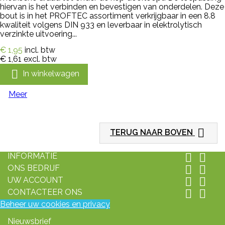
hiervan is het verbinden en bevestigen van onderdelen. Deze
bout is in het PROFTEC assortiment verkrijgbaar in een 8.8
kwaliteit volgens DIN 933 en leverbaar in elektrolytisch
verzinkte uitvoering...
€ 1,95
incl. btw
€ 1,61
excl. btw

In winkelwagen
Meer

TERUG NAAR BOVEN
INFORMATIE


ONS BEDRIJF


UW ACCOUNT


CONTACTEER ONS


Beheer uw cookies en privacy
Nieuwsbrief