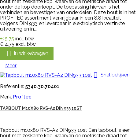
bout met zeskante kop, waarvan de metrische draad tot
onder de kop doorloopt. De toepassing hiervan is het
verbinden en bevestigen van onderdelen. Deze bout is in het
PROFTEC assortiment verkrijgbaar in een 8.8 kwaliteit
volgens DIN 933 en leverbaar in elektrolytisch verzinkte
uitvoering en in...
€ 5,75
incl. btw
€ 4,75
excl. btw

In winkelwagen
Meer

Snel bekijken
Referentie:
5340.30.70401
Merk:
Proftec
TAPBOUT M10X80 RVS-A2 DIN933 10ST
Tapbout m10x80 RVS-A2 DIN933 10st Een tapbout is een
bout met zeskante kop, waarvan de metrische draad tot