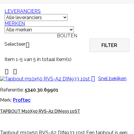
LEVERANCIERS
MERKEN
BOUTEN
Selecteer

FILTER
Item 1-5 van 5 in totaal item(s)



Snel bekijken
Referentie:
5340.30.69901
Merk:
Proftec
TAPBOUT M10X50 RVS-A2 DIN933 10ST
Tapbout m10x50 RVS-A2 DIN933 10st Een tapbout is een