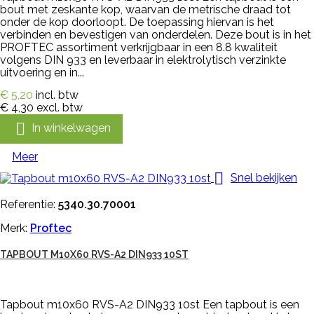
bout met zeskante kop, waarvan de metrische draad tot
onder de kop doorloopt. De toepassing hiervan is het
verbinden en bevestigen van onderdelen. Deze bout is in het
PROFTEC assortiment verkrijgbaar in een 8.8 kwaliteit
volgens DIN 933 en leverbaar in elektrolytisch verzinkte
uitvoering en in...
€ 5,20
incl. btw
€ 4,30
excl. btw

In winkelwagen
Meer

Snel bekijken
Referentie:
5340.30.70001
Merk:
Proftec
TAPBOUT M10X60 RVS-A2 DIN933 10ST
Tapbout m10x60 RVS-A2 DIN933 10st Een tapbout is een