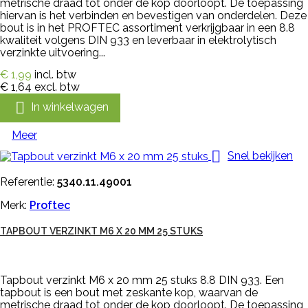
metrische draad tot onder de kop doorloopt. De toepassing
hiervan is het verbinden en bevestigen van onderdelen. Deze
bout is in het PROFTEC assortiment verkrijgbaar in een 8.8
kwaliteit volgens DIN 933 en leverbaar in elektrolytisch
verzinkte uitvoering...
€ 1,99
incl. btw
€ 1,64
excl. btw

In winkelwagen
Meer

Snel bekijken
Referentie:
5340.11.49001
Merk:
Proftec
TAPBOUT VERZINKT M6 X 20 MM 25 STUKS
Tapbout verzinkt M6 x 20 mm 25 stuks 8.8 DIN 933. Een
tapbout is een bout met zeskante kop, waarvan de
metrische draad tot onder de kop doorloopt. De toepassing