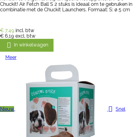
Chuckit! Air Fetch Ball S 2 stuks is ideaal om te gebruiken in
combinatie met de Chuckit Launchers. Formaat: S: ø 5 cm
€ 7,49
incl. btw
€ 6,19
excl. btw

In winkelwagen
Meer

Nieuw
Snel