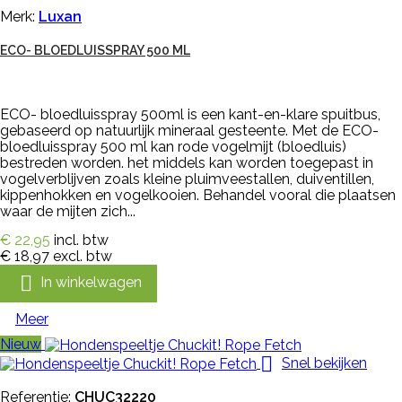
Merk:
Luxan
ECO- BLOEDLUISSPRAY 500 ML
ECO- bloedluisspray 500ml is een kant-en-klare spuitbus,
gebaseerd op natuurlijk mineraal gesteente. Met de ECO-
bloedluisspray 500 ml kan rode vogelmijt (bloedluis)
bestreden worden. het middels kan worden toegepast in
vogelverblijven zoals kleine pluimveestallen, duiventillen,
kippenhokken en vogelkooien. Behandel vooral die plaatsen
waar de mijten zich...
€ 22,95
incl. btw
€ 18,97
excl. btw

In winkelwagen
Meer
Nieuw

Snel bekijken
Referentie:
CHUC32220