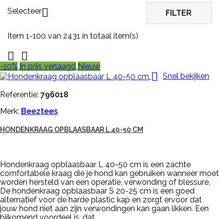
Selecteer

FILTER
Item 1-100 van 2431 in totaal item(s)


-10%
In prijs verlaagd
Nieuw

Snel bekijken
Referentie:
796018
Merk:
Beeztees
HONDENKRAAG OPBLAASBAAR L 40-50 CM
Hondenkraag opblaasbaar L 40-50 cm is een zachte
comfortabele kraag die je hond kan gebruiken wanneer moet
worden hersteld van een operatie, verwonding of blessure.
De hondenkraag opblaasbaar S 20-25 cm is een goed
alternatief voor de harde plastic kap en zorgt ervoor dat
jouw hond niet aan zijn verwondingen kan gaan likken. Een
bijkomend voordeel is, dat...