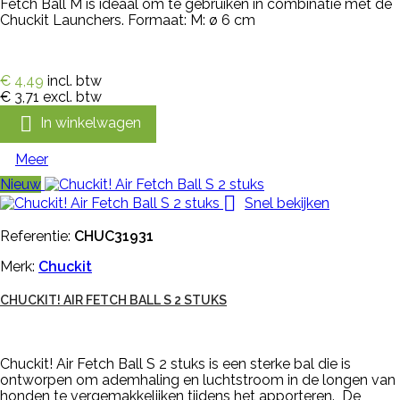
Fetch Ball M is ideaal om te gebruiken in combinatie met de
Chuckit Launchers. Formaat: M: ø 6 cm
€ 4,49
incl. btw
€ 3,71
excl. btw

In winkelwagen
Meer
Nieuw

Snel bekijken
Referentie:
CHUC31931
Merk:
Chuckit
CHUCKIT! AIR FETCH BALL S 2 STUKS
Chuckit! Air Fetch Ball S 2 stuks is een sterke bal die is
ontworpen om ademhaling en luchtstroom in de longen van
honden te vergemakkelijken tijdens het apporteren. De