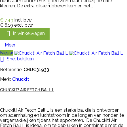
duurzaam rubber en is goed zichtbaar, dankzij de felle
kleuren. De extra dikke rubberen kern en het...
€ 7,49
incl. btw
€ 6,19
excl. btw

In winkelwagen
Meer
Nieuw

Snel bekijken
Referentie:
CHUC31933
Merk:
Chuckit
CHUCKIT! AIR FETCH BALL L
Chuckit! Air Fetch Ball L is een sterke bal die is ontworpen
om ademhaling en luchtstroom in de longen van honden te
vergemakkelijken tijdens het apporteren. De Chuckit! Air
Fetch Ball L is ideaal om te gebruiken in combinatie met de