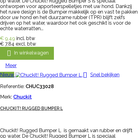
op water. De Chuckit! Rugged Bumper S is speciaal
ontworpen voor apporteerspelletjes met uw hond. Dankzij
het ruwe design is de Bumper makkelijk op en vast te pakken
door uw hond en het duurzame rubber (TPR) blijft zelfs
drijven op het water, waardoor het ook geschikt is voor de
echte waterratten...
€ 9,49
incl. btw
€ 7,84
excl. btw

In winkelwagen
Meer

Nieuw
Snel bekijken
Referentie:
CHUC33028
Merk:
Chuckit
CHUCKIT! RUGGED BUMPER L
Chuckit! Rugged Bumper L is gemaakt van rubber en drijft
op water. De Chuckit! Rugged Bumper L is speciaal