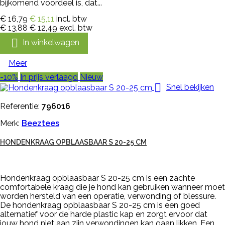
bijkomend voordeel is, dat...
€ 16,79
€ 15,11
incl. btw
€ 13,88
€ 12,49
excl. btw

In winkelwagen
Meer
-10%
In prijs verlaagd
Nieuw

Snel bekijken
Referentie:
796016
Merk:
Beeztees
HONDENKRAAG OPBLAASBAAR S 20-25 CM
Hondenkraag opblaasbaar S 20-25 cm is een zachte
comfortabele kraag die je hond kan gebruiken wanneer moet
worden hersteld van een operatie, verwonding of blessure.
De hondenkraag opblaasbaar S 20-25 cm is een goed
alternatief voor de harde plastic kap en zorgt ervoor dat
jouw hond niet aan zijn verwondingen kan gaan likken. Een