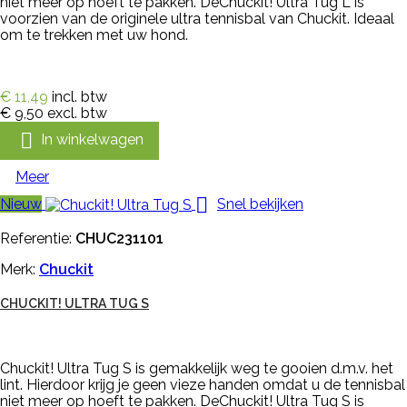
niet meer op hoeft te pakken. DeChuckit! Ultra Tug L is
voorzien van de originele ultra tennisbal van Chuckit. Ideaal
om te trekken met uw hond.
€ 11,49
incl. btw
€ 9,50
excl. btw

In winkelwagen
Meer

Nieuw
Snel bekijken
Referentie:
CHUC231101
Merk:
Chuckit
CHUCKIT! ULTRA TUG S
Chuckit! Ultra Tug S is gemakkelijk weg te gooien d.m.v. het
lint. Hierdoor krijg je geen vieze handen omdat u de tennisbal
niet meer op hoeft te pakken. DeChuckit! Ultra Tug S is