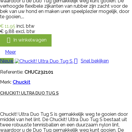
waardoor u de Duo Tug gemakkelijk weg kunt gooien. De
verhoogde flexibele zijkanten van rubber zijn zacht voor de
bek van uw hond en maken uren speelplezier mogelijk, door
te gooien,...
€ 11,95
incl. btw
€ 9,88
excl. btw

In winkelwagen
Meer

Nieuw
Snel bekijken
Referentie:
CHUC232101
Merk:
Chuckit
CHUCKIT! ULTRA DUO TUG S
Chuckit! Ultra Duo Tug S is gemakkelijk weg te gooien door
middel van het lint. De Chuckit! Ultra Duo Tug S bestaat uit
twee robuuste tennisballen en een duurzaam nylon lint,
waardoor u de Duo Tug gemakkelijk weg kunt gooien. De