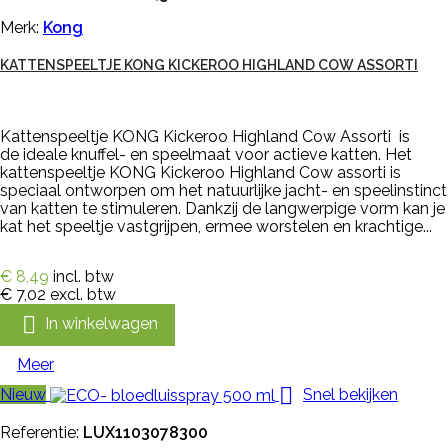
Merk:
Kong
KATTENSPEELTJE KONG KICKEROO HIGHLAND COW ASSORTI
Kattenspeeltje KONG Kickeroo Highland Cow Assorti is
de ideale knuffel- en speelmaat voor actieve katten. Het
kattenspeeltje KONG Kickeroo Highland Cow assorti is
speciaal ontworpen om het natuurlijke jacht- en speelinstinct
van katten te stimuleren. Dankzij de langwerpige vorm kan je
kat het speeltje vastgrijpen, ermee worstelen en krachtige...
€ 8,49
incl. btw
€ 7,02
excl. btw

In winkelwagen
Meer

Nieuw
Snel bekijken
Referentie:
LUX1103078300