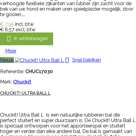
verhoogde flexibele zijkanten van rubber zijn zacht voor de
bek van uw hond en maken uren speelplezier mogelijk, door
te gooien,...
€ 7,95
incl. btw
€ 6,57
excl. btw

In winkelwagen
Meer

Nieuw
Snel bekijken
Referentie:
CHUC17030
Merk:
Chuckit
CHUCKIT! ULTRA BALL L
Chuckit! Ultra Ball L is een natuurlijke rubberen bal die
perfect stuitert en super duurzaam is. De Chuckit! Ultra Ball L
is speciaal ontworpen voor het apporteerspel en stuitert
hoger en verder dan elke andere bal. De bal is gemaakt van