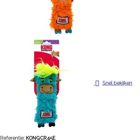

Snel bekijken
Referentie:
KONGCR45E