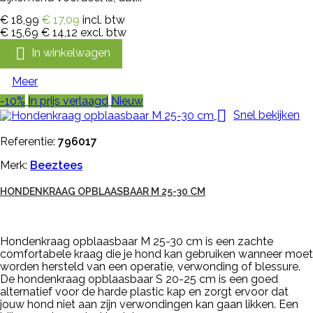
€ 18,99
€ 17,09
incl. btw
€ 15,69
€ 14,12
excl. btw

In winkelwagen
Meer
-10%
In prijs verlaagd
Nieuw

Snel bekijken
Referentie:
796017
Merk:
Beeztees
HONDENKRAAG OPBLAASBAAR M 25-30 CM
Hondenkraag opblaasbaar M 25-30 cm is een zachte
comfortabele kraag die je hond kan gebruiken wanneer moet
worden hersteld van een operatie, verwonding of blessure.
De hondenkraag opblaasbaar S 20-25 cm is een goed
alternatief voor de harde plastic kap en zorgt ervoor dat
jouw hond niet aan zijn verwondingen kan gaan likken. Een