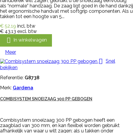
handbereik wilt zagen, gebruikt u de snoeizaag eenvoudig
als “normale” handzaag. De zaag ligt goed in de hand dankzij
het ergonomische handvat met softgrip componenten. Als u
takken tot een hoogte van 5...
€ 52,19
incl. btw
€ 43,13
excl. btw

In winkelwagen
Meer

Snel
bekijken
Referentie:
G8738
Merk:
Gardena
COMBISYSTEM SNOEIZAAG 300 PP GEBOGEN
Combisystem snoeizaag 300 PP gebogen heeft een
zaagblad van 300 mm, en kan flexibel worden gebruikt
afhankelijk van waar u wilt zagen: als u takken onder