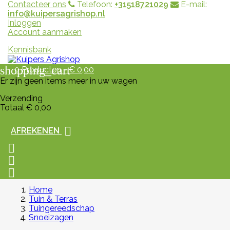
Contacteer ons
Telefoon:
+31518721029
E-mail:
info@kuipersagrishop.nl
Inloggen
Account aanmaken
Kennisbank
shopping_cart
0
Producten - € 0,00
Er zijn geen items meer in uw wagen
Verzending
Totaal
€ 0,00

AFREKENEN



Home
Tuin & Terras
Tuingereedschap
Snoeizagen