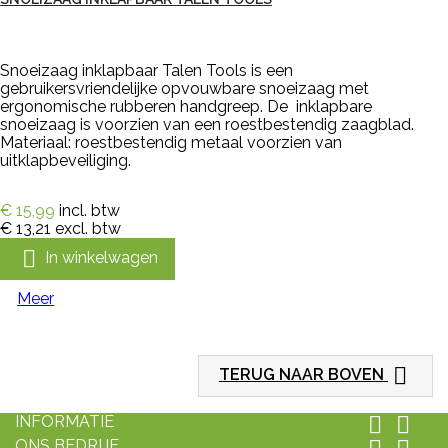
Snoeizaag inklapbaar Talen Tools is een
gebruikersvriendelijke opvouwbare snoeizaag met
ergonomische rubberen handgreep. De inklapbare
snoeizaag is voorzien van een roestbestendig zaagblad.
Materiaal: roestbestendig metaal voorzien van
uitklapbeveiliging.
€ 15,99
incl. btw
€ 13,21
excl. btw

In winkelwagen
Meer

TERUG NAAR BOVEN
INFORMATIE


ONS BEDRIJF