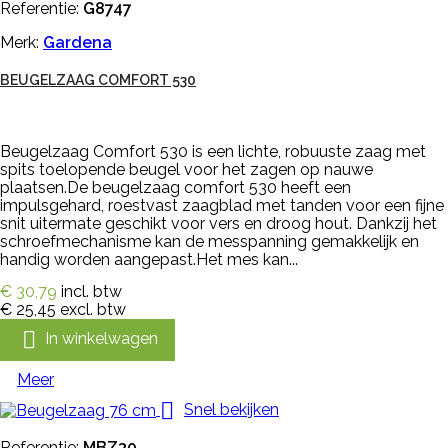
Referentie:
G8747
Merk:
Gardena
BEUGELZAAG COMFORT 530
Beugelzaag Comfort 530 is een lichte, robuuste zaag met
spits toelopende beugel voor het zagen op nauwe
plaatsen.De beugelzaag comfort 530 heeft een
impulsgehard, roestvast zaagblad met tanden voor een fijne
snit uitermate geschikt voor vers en droog hout. Dankzij het
schroefmechanisme kan de messpanning gemakkelijk en
handig worden aangepast.Het mes kan...
€ 30,79
incl. btw
€ 25,45
excl. btw

In winkelwagen
Meer

Snel bekijken
Referentie:
MBZ30