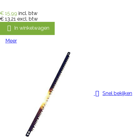
€ 15,99
incl. btw
€ 13,21
excl. btw

In winkelwagen
Meer

Snel bekijken