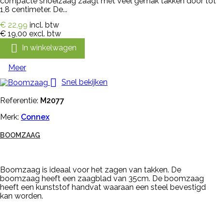
compacte snoeizaag zaagt met veel gemak takken door tot
1,8 centimeter. De...
€ 22,99
incl. btw
€ 19,00
excl. btw

In winkelwagen
Meer

Snel bekijken
Referentie:
M2077
Merk:
Connex
BOOMZAAG
Boomzaag is ideaal voor het zagen van takken. De
boomzaag heeft een zaagblad van 35cm. De boomzaag
heeft een kunststof handvat waaraan een steel bevestigd
kan worden.