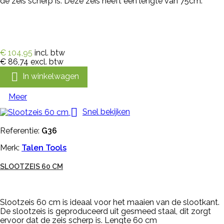
de zeis scherp is. Deze zeis heeft een lengte van 75cm.
€ 104,95
incl. btw
€ 86,74
excl. btw

In winkelwagen
Meer

Snel bekijken
Referentie:
G36
Merk:
Talen Tools
SLOOTZEIS 60 CM
Slootzeis 60 cm is ideaal voor het maaien van de slootkant.
De slootzeis is geproduceerd uit gesmeed staal, dit zorgt
ervoor dat de zeis scherp is. Lengte 60 cm