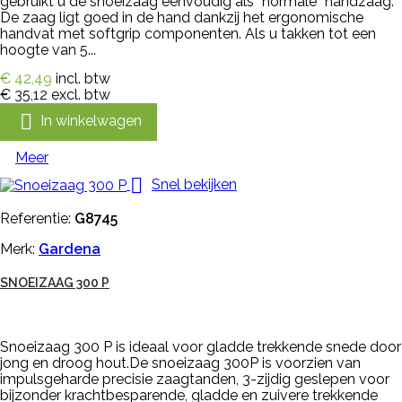
gebruikt u de snoeizaag eenvoudig als “normale” handzaag.
De zaag ligt goed in de hand dankzij het ergonomische
handvat met softgrip componenten. Als u takken tot een
hoogte van 5...
€ 42,49
incl. btw
€ 35,12
excl. btw

In winkelwagen
Meer

Snel bekijken
Referentie:
G8745
Merk:
Gardena
SNOEIZAAG 300 P
Snoeizaag 300 P is ideaal voor gladde trekkende snede door
jong en droog hout.De snoeizaag 300P is voorzien van
impulsgeharde precisie zaagtanden, 3-zijdig geslepen voor
bijzonder krachtbesparende, gladde en zuivere trekkende