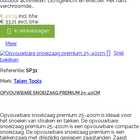
outdoor activiteiten. Lichtgewicht en effectief. Het hard
verchroomde...
€ 40,19
incl. btw
€ 33,21
excl. btw

In winkelwagen
Meer

Snel
bekijken
Referentie:
SP31
Merk:
Talen Tools
OPVOUWBARE SNOEIZAAG PREMIUM 25-40CM
Opvouwbare snoeizaag premium 25-40cm is ideaal voor
het snoeien van struiken en takken. De opvouwbare
snoeizaag premium 25-40cm is een opvouwbare compacte
snoeizaag. De opvouwbare snoeizaag premium is een
takkenzaag met driezijdig geslepen zaagtanden. Zaagt