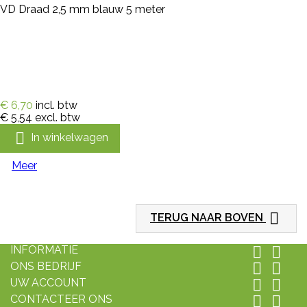
VD Draad 2,5 mm blauw 5 meter
€ 6,70
incl. btw
€ 5,54
excl. btw

In winkelwagen
Meer

TERUG NAAR BOVEN
INFORMATIE


ONS BEDRIJF


UW ACCOUNT


CONTACTEER ONS

