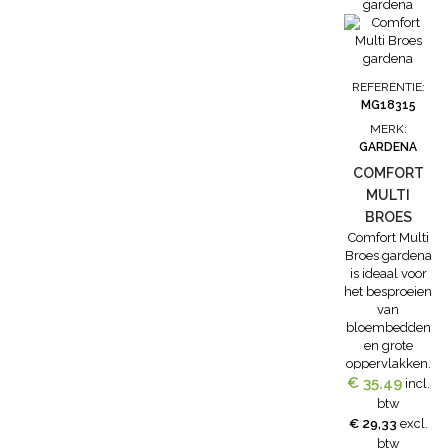
elementen
kan met de
een zachte
zorgt voor
meer comfort
geïntegreerde
nevel. Voor
maximaal
en een
knop worden
langduirige
gebruikscomfort.
gemakkelijke
vastgezet. De
sproeien kan
De waterstraal
grip. Zeer
waterstraal is
gebruik
is traploos
REFERENTIE:
gebruiksvriendelijk
met...
gemaakt
instelbaar. De
MG18315
dankzij
worden van de
impulshendel
MERK:
ergonomische...
hanidge
kan voor het
GARDENA
vastzetmogelijkheid.
continu...
De
COMFORT
waterafgifte
MULTI
kan...
BROES
Comfort Multi
GARDENA
Broes gardena
is ideaal voor
het besproeien
van
bloembedden
en grote
oppervlakken.
€ 35,49
De comfort
incl.
multi broes
btw
beschikt over 5
€ 29,33
excl.
waterstraalvorme
btw