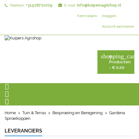
Telefoon:
+31518721029
E-mail:
info@kuipersagrishop.nl
Kennisbank
Inloggen
Account aanmaken
shopping_cart
0
Producten
- € 0,00



Home
Tuin & Terras
Besproeiing en Beregening
Gardena
Sproeikoppen
LEVERANCIERS