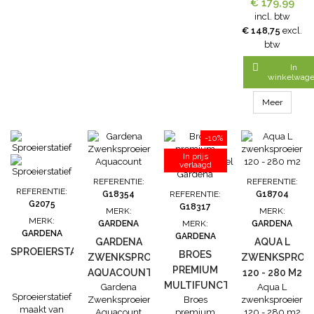
€ 179,99
bevat de
benodigde
incl. btw
componenten
€ 148,75
excl.
voor de
btw
eenvoudige
installatie van

In
een compact
winkelwag
besproeiingsyst
voor vierkante
Meer
en
rechthoekige
-10%
gazons tot 140
m². De
In prijs
verlaagd
verzonken
sproeier wordt
REFERENTIE:
REFERENTIE:
ondergronds
REFERENTIE:
G18354
REFERENTIE:
G18704
geïnstalleerd,
G2075
G18317
MERK:
MERK:
komt omhoog
MERK:
GARDENA
MERK:
GARDENA
als het het
GARDENA
GARDENA
GARDENA
water stroomt
AQUA L
SPROEIERSTATIEF
BROES
en verdwijnt
ZWENKSPROEIER
ZWENKSPROEI
nagenoeg
PREMIUM
AQUACOUNT
120 - 280 M2
onzichtbaar...
MULTIFUNCTIONEEL
Gardena
Aqua L
Sproeierstatief
Zwenksproeier
Broes
zwenksproeier
GARDENA
maakt van
Aquacount
premium
120 - 280 m2