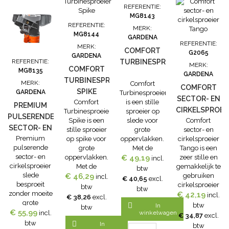
meter
kunt u
diameter van
er moet
REFERENTIE:
instellen, de
eenvoudig
21 mm (G 1/2).
worden
MG8143
sproeibreedte
instellen
De sproeikop
besproeid, met
REFERENTIE:
MERK:
tussen...
welke sector
is gemaakt
fijne
MG8144
GARDENA
er moet...
van een
instelmogelijkhe
REFERENTIE:
MERK:
robuuste
van 25° tot
COMFORT
G2065
GARDENA
combinatie...
360°. De...
REFERENTIE:
TURBINESPROEIER
MERK:
COMFORT
MG8135
GARDENA
TURBINESPROEIER
MERK:
Comfort
COMFORT
SPIKE
GARDENA
Turbinesproeier
SECTOR- EN
Comfort
is een stille
PREMIUM
CIRKELSPROEI
Turbinesproeier
sproeier op
PULSERENDE
Spike is een
slede voor
Comfort
TANGO
SECTOR- EN
stille sproeier
grote
sector- en
Premium
CIRKELSPROEIER
op spike voor
oppervlakken.
cirkelsproeier
pulserende
grote
Met de
Tango is een
SLEDE
sector- en
oppervlakken.
€ 49,19
Comfort
zeer stille en
incl.
cirkelsproeier
Met de
Turbinesproeier
gemakkelijk te
btw
slede
€ 46,29
Comfort
kunt u uw
gebruiken
incl.
€ 40,65
excl.
besproeit
Turbinesproeier
gazon in stilte
cirkelsproeier
btw
btw
zonder moeite
kunt u uw
besproeien. De
€ 42,19
voor kleine tot
incl.
€ 38,26
excl.
grote
gazon in stilte
sproeier is
grotere

btw
In
btw
oppervlakken.
€ 55,99
besproeien. De
gemaakt van
oppervlakken.
incl.
winkelwagen
€ 34,87
excl.
De pulserende
sproeier is
stevige
U kunt alle
btw

In
btw