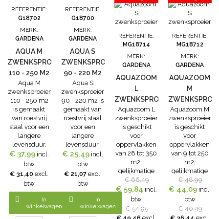
waterkraan
REFERENTIE:
REFERENTIE:
met 26,5 mm
G18702
G18700
(G 3/4") en
MERK:
MERK:
33,3 mm (G 1")
REFERENTIE:
REFERENTIE:
GARDENA
GARDENA
draad Inhoud
MG18714
MG18712
complete
AQUA M
AQUA S
MERK:
MERK:
startset: • 1 x
ZWENKSPROEIER
ZWENKSPROEIER
GARDENA
GARDENA
G18202...
110 - 250 M2
90 - 220 M2
AQUAZOOM
AQUAZOOM
Aqua M
Aqua S
L
M
zwenksproeier
zwenksproeier
ZWENKSPROEIER
ZWENKSPROEI
110 - 250 m2
90 - 220 m2 is
is gemaakt
gemaakt van
Aquazoom L
Aquazoom M
van roestvrij
roestvrij staal
zwenksproeier
zwenksproeier
staal voor een
voor een
is geschikt
is geschikt
langere
langere
voor
voor
levensduur.
levensduur.
oppervlakken
oppervlakken
€ 37,99
Uw tuin
€ 25,49
Uw tuin
van 28 tot 350
van 9 tot 250
incl.
incl.
gelijkmatig
gelijkmatig
m2,
m2,
btw
btw
besproeien
besproeien
gelijkmatige
gelijkmatige
€ 31,40
excl.
€ 21,07
excl.
met deze
met deze
€ 66,49
en
€ 48,99
en
btw
btw
Aqua
Aqua
€ 59,84
nauwkeurige
€ 44,09
nauwkeurige
incl.
incl.
zwenksproeier
zwenksproeier
bewatering
bewatering


btw
btw
In
In
van Gardena
van Gardena
zonder
zonder
winkelwagen
winkelwagen
€ 54,95
€ 40,49
voor een
voor een
plasvorming.
plasvorming.
€ 49,46
excl.
€ 36,44
excl.