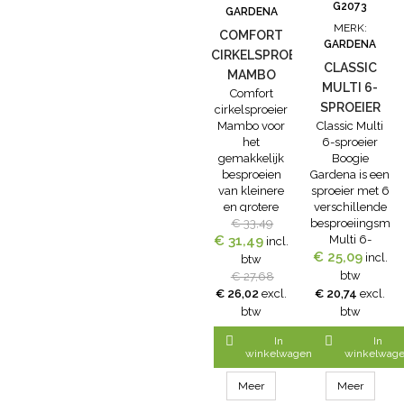
worden
voor uw tuin
voor uw tuin
G2073
GARDENA
bekeken. U
instellen. De...
instellen. De...
MERK:
kunt het bereik
COMFORT
GARDENA
instellen met
CIRKELSPROEIER
de grote,...
CLASSIC
MAMBO
MULTI 6-
Comfort
SPROEIER
cirkelsproeier
Mambo voor
Classic Multi
BOOGIE
het
6-sproeier
GARDENA
gemakkelijk
Boogie
besproeien
Gardena is een
van kleinere
sproeier met 6
en grotere
verschillende
oppervlakken.
€ 33,49
besproeiingsmoge
€ 31,49
Het
Multi 6-
incl.
sproeioppervlak
€ 25,09
sproeier
incl.
btw
van de
Boogie heeft
btw
€ 27,68
cirkelsproeier
een voet voor
€ 26,02
excl.
€ 20,74
excl.
Mambo is 9
stabiele
btw
btw
m² tot
plaatsing en is
maximaal 310
makkelijk te


In
In
m² instelbaar,
verplaatsen.
winkelwagen
winkelwag
met een
Gewenste
sproeibereik
besproeiingsvor
Meer
Meer
van 3 m tot
kan met