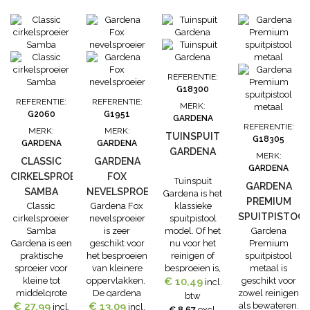
maximaal 20
keuzeschijf
m. De sproeier
eenvoudig
heeft
worden
draaiende,
aangepast.
zeer precieze
Sproeibereik:
spuitmonden
Hele cirkel:
REFERENTIE:
voor
max. Ø 10 m /
G18300
gelijkmatige
80 m².Halve
REFERENTIE:
REFERENTIE:
MERK:
besproeiing
cirkel: max. Ø
G2060
G1951
GARDENA
zonder
8 m / 100
REFERENTIE:
MERK:
MERK:
plassen. Het
m²....
TUINSPUIT
G18305
GARDENA
GARDENA
bereik van de...
GARDENA
MERK:
CLASSIC
GARDENA
GARDENA
CIRKELSPROEIER
FOX
Tuinspuit
GARDENA
SAMBA
NEVELSPROEIER
Gardena is het
PREMIUM
Classic
Gardena Fox
klassieke
GARDENA
SPUITPISTOO
cirkelsproeier
nevelsproeier
spuitpistool
Samba
is zeer
model. Of het
Gardena
METAAL
Gardena is een
geschikt voor
nu voor het
Premium
praktische
het besproeien
reinigen of
spuitpistool
sproeier voor
van kleinere
besproeien is,
metaal is
kleine tot
oppervlakken.
€ 10,49
je kan kiezen
geschikt voor
incl.
middelgrote
De gardena
voor een
zowel reinigen
btw
oppervlakken.
€ 27,99
€ 13,09
fox
krachtige
als bewateren.
incl.
incl.
€ 8,67
excl.