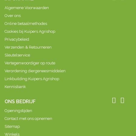
Zacht plastic
ergonomisch
wordt het
ring
vormgegeven...
water vanuit
Algemene Voorwaarden
beschermt de
de kraan
Over ons
kop tegen
door...
beschadiging.
Online betaalmethodes
Cookies bij Kuipers Agrishop
Privacybeleid
Verzenden & Retourneren
Sleutelservice
Vertegenwoordiger op route
Verordening diergeneesmiddelen
Linkbuilding Kuipers Agrishop
Kennisbank


ONS BEDRIJF
Openingstijden
Contact met ons opnemen
Sitemap
Winkels