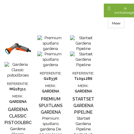
broesstraal,
sproeinevel,

In
perlatorstraal,
winkelwag
harde straal en
vlakke straal.
Meer
De waterstraal
en waterafgifte
is individueel
en traploos
regelbaar. De
handgreep
biedt door
geïntegreerde
zachte
REFERENTIE:
REFERENTIE:
kunststof...
G18336
T1091286
REFERENTIE:
MERK:
MERK:
MG18311
GARDENA
GARDENA
MERK:
PREMIUM
STARTSET
GARDENA
SPUITLANS
GARDENA
GARDENA
GARDENA
PIPELINE
CLASSIC
Premium
Startset
PISTOOLBROES
spuitlans
Gardena
Gardena
gardena De
Pipeline