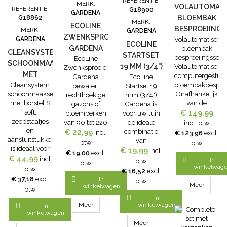
REFERENTIE:
MERK:
VOLAUTOMATI
REFERENTIE:
G18900
GARDENA
BLOEMBAK
G18862
MERK:
ECOLINE
BESPROEIINGS
MERK:
GARDENA
ZWENKSPROEIER
GARDENA
Volautomatische
ECOLINE
GARDENA
bloembak
CLEANSYSTEM
STARTSET
besproeiingsset
EcoLine
SCHOONMAAKSET
19 MM (3/4")
Volautomatische,
Zwenksproeier
MET
computergestuu
Gardena
EcoLine
GARDENA
Cleansystem
bloembakbesproe
BORSTEL S
bewatert
Startset 19
schoonmaakset
Onafhankelijk
rechthoekige
mm (3/4")
SOFT,
met borstel S
van de
gazons of
Gardena is
ZEEPSTAAFJES
soft,
waterkraan.Voor
€ 149,99
bloemperken
voor uw tuin
EN
zeepstaafjes
max. 5 – 6 m
van 90 tot 220
de ideale
incl. btw
AANSLUITSTUKKEN
en
bloembakken.Uit
€ 22,99
m²
combinatie
incl.
€ 123,96
excl.
aansluitstukken
te breiden en
nauwkeurig
van
GARDENA
btw
btw
is ideaal voor
te veranderen
en gelijkmatig,
duurzaamheid
€ 19,99
incl.
€ 19,00
excl.
€ 44,99
het
met Micro-
incl.
zonder dat er
en

In
btw
btw
nauwkeurig
Drip-System
winkelwag
plassen
functionaliteit.
btw
€ 16,52
excl.
en effectief
accessoires
ontstaan. De
Deze starterset
€ 37,18
excl.

In
btw
reinigen zelfs
voor max. 10
Meer
Ecoline
met
winkelwagen
btw
op moeilijk
bloembakken,
zwenksproeier,
reinigingssproeier,

In
bereikbare
aansluiting
ontworpen
kraanstuk,
Meer
winkelwagen

In
plaatsen. De
voor
winkelwagen
met kunststof
adapter,
basisuitrusting
elektronische
vervaardigd
slangstuk en
Meer