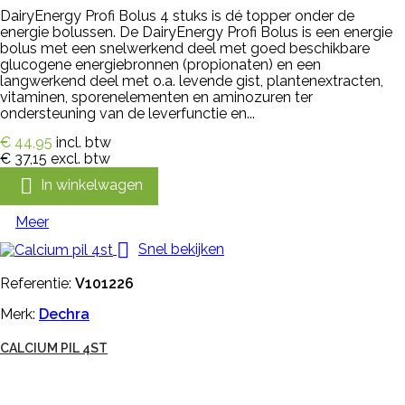
DairyEnergy Profi Bolus 4 stuks is dé topper onder de
energie bolussen. De DairyEnergy Profi Bolus is een energie
bolus met een snelwerkend deel met goed beschikbare
glucogene energiebronnen (propionaten) en een
langwerkend deel met o.a. levende gist, plantenextracten,
vitaminen, sporenelementen en aminozuren ter
ondersteuning van de leverfunctie en...
€ 44,95
incl. btw
€ 37,15
excl. btw

In winkelwagen
Meer

Snel bekijken
Referentie:
V101226
Merk:
Dechra
CALCIUM PIL 4ST