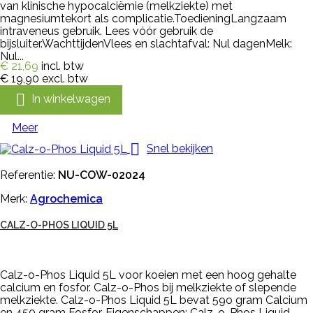
van klinische hypocalciëmie (melkziekte) met
magnesiumtekort als complicatie.ToedieningLangzaam
intraveneus gebruik. Lees vóór gebruik de
bijsluiter.WachttijdenVlees en slachtafval: Nul dagenMelk:
Nul...
€ 21,69
incl. btw
€ 19,90
excl. btw

In winkelwagen
Meer

Snel bekijken
Referentie:
NU-COW-02024
Merk:
Agrochemica
CALZ-O-PHOS LIQUID 5L
Calz-o-Phos Liquid 5L voor koeien met een hoog gehalte
calcium en fosfor. Calz-o-Phos bij melkziekte of slepende
melkziekte. Calz-o-Phos Liquid 5L bevat 59o gram Calcium
en 450 gram Fosfor. Eigenschappen: Calz-o-Phos Liquid