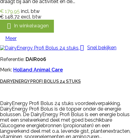
draagt bij aan de activiteit en de...
€ 179,95
incl. btw
€ 148,72
excl. btw

In winkelwagen
Meer

Snel bekijken
Referentie:
DAIR006
Merk:
Holland Animal Care
DAIRYENERGY PROFI BOLUS 24 STUKS
DairyEnergy Profi Bolus 24 stuks voordeelverpakking.
DairyEnergy Profi Bolus is dé topper onder de energie
bolussen. De DairyEnergy Profi Bolus is een energie bolus
met een snelwerkend deel met goed beschikbare
Glucogene energiebronnen (propionaten) en een
langwerkend deel met o.a. levende gist, plantenextracten,
vitaminen, sporenelementen en aminozuren...