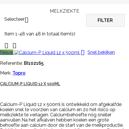
MELKZIEKTE
Selecteer

FILTER
Item 1-48 van 48 in totaal item(s)



Nieuw
Snel bekijken
Referentie:
BI102165
Merk:
Topro
CALCIUM-P LIQUID 12 X 500ML
Calcium-P Liquid 12 x 500ml is ontwikkeld om afgekalfde
koeien snel te voorzien van calcium en zo het risico op
melkziekte te verlagen. Calciumbehoefte nóg sneller
aanvullen Na het afkalven hebben koeien een grote
behoefte aan calcium door de start van de melkproductie.