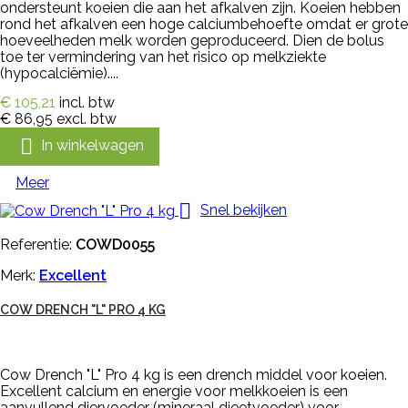
ondersteunt koeien die aan het afkalven zijn. Koeien hebben
rond het afkalven een hoge calciumbehoefte omdat er grote
hoeveelheden melk worden geproduceerd. Dien de bolus
toe ter vermindering van het risico op melkziekte
(hypocalciëmie)....
€ 105,21
incl. btw
€ 86,95
excl. btw

In winkelwagen
Meer

Snel bekijken
Referentie:
COWD0055
Merk:
Excellent
COW DRENCH "L" PRO 4 KG
Cow Drench "L" Pro 4 kg is een drench middel voor koeien.
Excellent calcium en energie voor melkkoeien is een
aanvullend diervoeder (mineraal dieetvoeder) voor