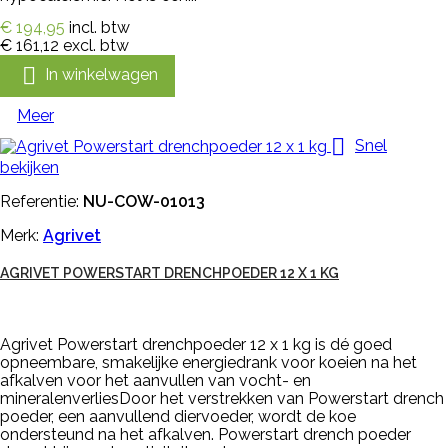
€ 194,95
incl. btw
€ 161,12
excl. btw

In winkelwagen
Meer

Snel
bekijken
Referentie:
NU-COW-01013
Merk:
Agrivet
AGRIVET POWERSTART DRENCHPOEDER 12 X 1 KG
Agrivet Powerstart drenchpoeder 12 x 1 kg is dé goed
opneembare, smakelijke energiedrank voor koeien na het
afkalven voor het aanvullen van vocht- en
mineralenverliesDoor het verstrekken van Powerstart drench
poeder, een aanvullend diervoeder, wordt de koe
ondersteund na het afkalven. Powerstart drench poeder