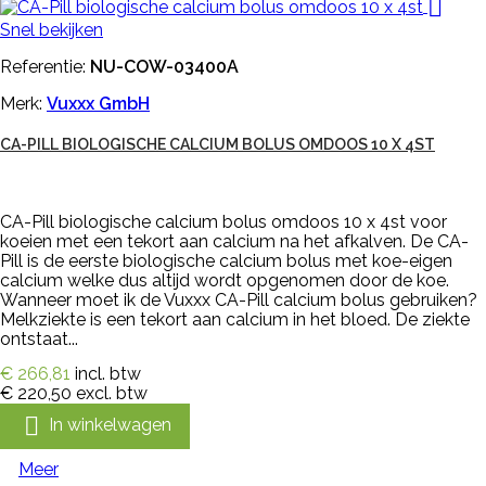

Snel bekijken
Referentie:
NU-COW-03400A
Merk:
Vuxxx GmbH
CA-PILL BIOLOGISCHE CALCIUM BOLUS OMDOOS 10 X 4ST
CA-Pill biologische calcium bolus omdoos 10 x 4st voor
koeien met een tekort aan calcium na het afkalven. De CA-
Pill is de eerste biologische calcium bolus met koe-eigen
calcium welke dus altijd wordt opgenomen door de koe.
Wanneer moet ik de Vuxxx CA-Pill calcium bolus gebruiken?
Melkziekte is een tekort aan calcium in het bloed. De ziekte
ontstaat...
€ 266,81
incl. btw
€ 220,50
excl. btw

In winkelwagen
Meer