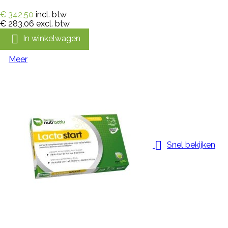
€ 342,50
incl. btw
€ 283,06
excl. btw

In winkelwagen
Meer

Snel bekijken