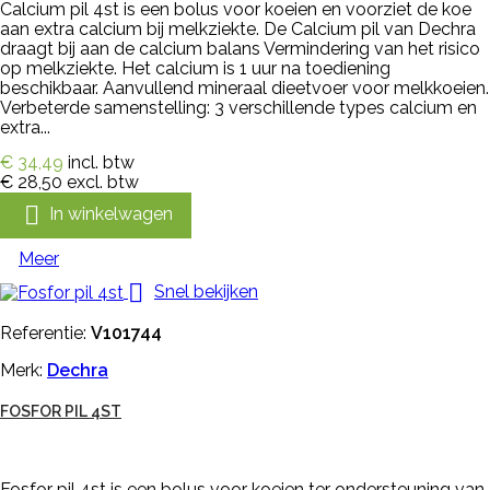
Calcium pil 4st is een bolus voor koeien en voorziet de koe
aan extra calcium bij melkziekte. De Calcium pil van Dechra
draagt bij aan de calcium balans Vermindering van het risico
op melkziekte. Het calcium is 1 uur na toediening
beschikbaar. Aanvullend mineraal dieetvoer voor melkkoeien.
Verbeterde samenstelling: 3 verschillende types calcium en
extra...
€ 34,49
incl. btw
€ 28,50
excl. btw

In winkelwagen
Meer

Snel bekijken
Referentie:
V101744
Merk:
Dechra
FOSFOR PIL 4ST
Fosfor pil 4st is een bolus voor koeien ter ondersteuning van