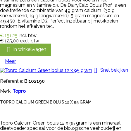
magnesium en vitamine d3. De DairyCalc Bolus Profi is een
doeltreffende combinatie van 49 gram calcium (30 g
snelwerkend, 19 g langwerkend), 5 gram magnesium en
49.450 IE vitamine D3. Perfect inzetbaar bij melkkoeien
rondom het afkalven ter...
€ 151,25
incl. btw
€ 125,00
excl. btw

In winkelwagen
Meer

Snel bekijken
Referentie:
BI102190
Merk:
Topro
TOPRO CALCIUM GREEN BOLUS 12 X 95 GRAM
Topro Calcium Green bolus 12 x 95 gram is een mineraal
dieetvoeder speciaal voor de biologische veehouderij en