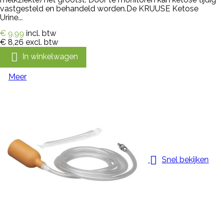
vastgesteld en behandeld worden.De KRUUSE Ketose
Urine...
€ 9,99
incl. btw
€ 8,26
excl. btw

In winkelwagen
Meer

Snel bekijken