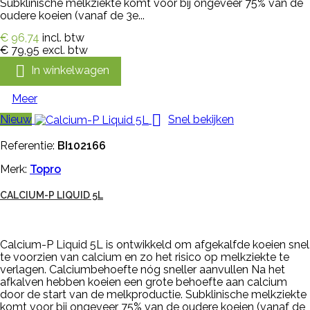
Subklinische melkziekte komt voor bij ongeveer 75% van de
oudere koeien (vanaf de 3e...
€ 96,74
incl. btw
€ 79,95
excl. btw

In winkelwagen
Meer

Nieuw
Snel bekijken
Referentie:
BI102166
Merk:
Topro
CALCIUM-P LIQUID 5L
Calcium-P Liquid 5L is ontwikkeld om afgekalfde koeien snel
te voorzien van calcium en zo het risico op melkziekte te
verlagen. Calciumbehoefte nóg sneller aanvullen Na het
afkalven hebben koeien een grote behoefte aan calcium
door de start van de melkproductie. Subklinische melkziekte
komt voor bij ongeveer 75% van de oudere koeien (vanaf de