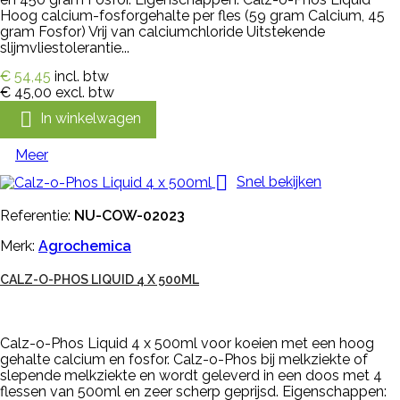
Hoog calcium-fosforgehalte per fles (59 gram Calcium, 45
gram Fosfor) Vrij van calciumchloride Uitstekende
slijmvliestolerantie...
€ 54,45
incl. btw
€ 45,00
excl. btw

In winkelwagen
Meer

Snel bekijken
Referentie:
NU-COW-02023
Merk:
Agrochemica
CALZ-O-PHOS LIQUID 4 X 500ML
Calz-o-Phos Liquid 4 x 500ml voor koeien met een hoog
gehalte calcium en fosfor. Calz-o-Phos bij melkziekte of
slepende melkziekte en wordt geleverd in een doos met 4
flessen van 500ml en zeer scherp geprijsd. Eigenschappen: