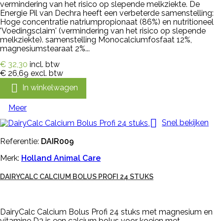
vermindering van het risico op slepende melkziekte. De
Energie Pil van Dechra heeft een verbeterde samenstelling:
Hoge concentratie natriumpropionaat (86%) en nutritioneel
'Voedingsclaim' (vermindering van het risico op slepende
melkziekte). samenstelling Monocalciumfosfaat 12%,
magnesiumstearaat 2%...
€ 32,30
incl. btw
€ 26,69
excl. btw

In winkelwagen
Meer

Snel bekijken
Referentie:
DAIR009
Merk:
Holland Animal Care
DAIRYCALC CALCIUM BOLUS PROFI 24 STUKS
DairyCalc Calcium Bolus Profi 24 stuks met magnesium en
vitamine D3 is een calcium bolus voor koeien met