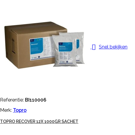

Snel bekijken
Referentie:
BI110006
Merk:
Topro
TOPRO RECOVER 12X 1000GR SACHET