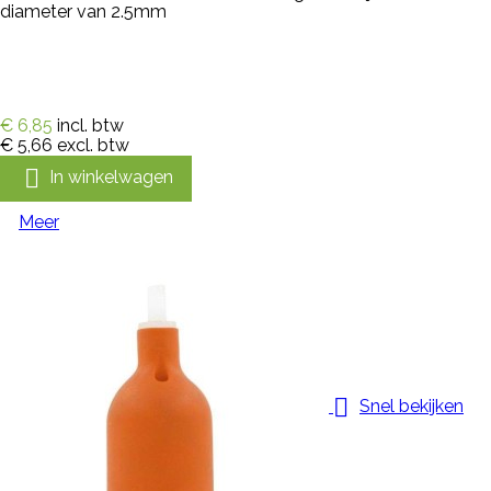
diameter van 2.5mm
€ 6,85
incl. btw
€ 5,66
excl. btw

In winkelwagen
Meer

Snel bekijken