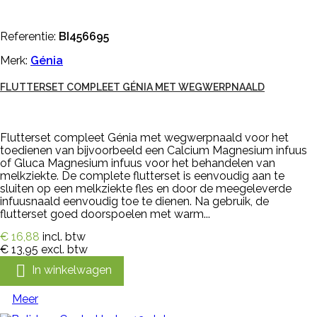
Referentie:
BI456695
Merk:
Génia
FLUTTERSET COMPLEET GÉNIA MET WEGWERPNAALD
Flutterset compleet Génia met wegwerpnaald voor het
toedienen van bijvoorbeeld een Calcium Magnesium infuus
of Gluca Magnesium infuus voor het behandelen van
melkziekte. De complete flutterset is eenvoudig aan te
sluiten op een melkziekte fles en door de meegeleverde
infuusnaald eenvoudig toe te dienen. Na gebruik, de
flutterset goed doorspoelen met warm...
€ 16,88
incl. btw
€ 13,95
excl. btw

In winkelwagen
Meer