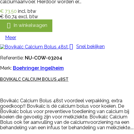
calciumaanvoer. Hierdoor worden er...
€ 73,50
incl. btw
€ 60,74
excl. btw

In winkelwagen
Meer

Snel bekijken
Referentie:
NU-COW-03204
Merk:
Boehringer Ingelheim
BOVIKALC CALCIUM BOLUS 48ST
Bovikalc Calcium Bolus 48st voordeel verpakking, extra
goedkoop!! Bovikalc is dé calcium bolus voor koeien. De
Bovikalc bolus voor preventieve toediening van calcium bij
koeien die gevoelig zijn voor melkziekte. Bovikalc Calcium
Bolus ook ter aanvulling van de calciumvoorziening na een
behandeling van een infuus ter behandeling van melkziekte....