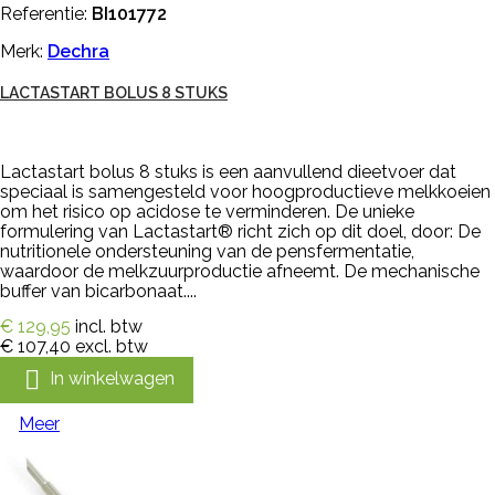
Referentie:
BI101772
Merk:
Dechra
LACTASTART BOLUS 8 STUKS
Lactastart bolus 8 stuks is een aanvullend dieetvoer dat
speciaal is samengesteld voor hoogproductieve melkkoeien
om het risico op acidose te verminderen. De unieke
formulering van Lactastart® richt zich op dit doel, door: De
nutritionele ondersteuning van de pensfermentatie,
waardoor de melkzuurproductie afneemt. De mechanische
buffer van bicarbonaat....
€ 129,95
incl. btw
€ 107,40
excl. btw

In winkelwagen
Meer