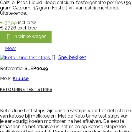
Calz-o-Phos Liquid Hoog calcium-fosforgehalte per fles (59
gram Calcium, 45 gram Fosfor) Vrij van calciumchloride
Uitstekende...
€ 32,99
incl. btw
€ 27,26
excl. btw

In winkelwagen
Meer

Snel bekijken
Referentie:
SLEP0049
Merk:
Kruuse
KETO URINE TEST STRIPS
Keto Urine test strips zijn urine teststrips voor het detecteren
van ketose bij melkkoeien. Met de Keto Urine test strips kun
je eenvoudig koeien monitoren na het afkalven. De eerste
maanden na het afkalven is het risico op ketose (slepende
melkziekte) het grootst. Door te monitoren kan ketose tijdig