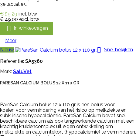
3e lactatie)...
€ 59,29
incl. btw
€ 49,00
excl. btw

In winkelwagen
Meer

Nieuw
Snel bekijken
Referentie:
SA5360
Merk:
SaluVet
PARESAN CALCIUM BOLUS 12 X 110 GR
PareSan Calcium bolus 12 x 110 gr is een bolus voor
koeien voor vermindering van het risico op melkziekte en
subklinische hypocalciëmie. PareSan Calcium bevat snel
beschikbare calcium als ook langwerkende calcium met een
krachtig kruidencomplex uit eigen ontwikkeling om
melkziekte en calciumtekort (hypocalciëmie) te verminderen.