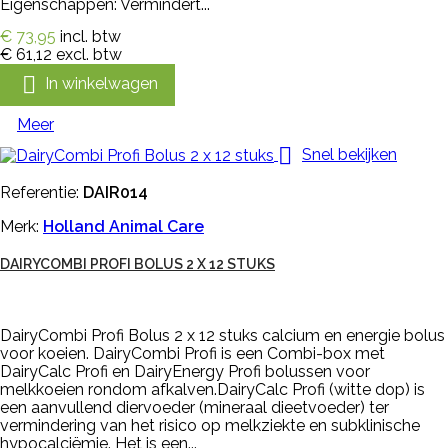
Eigenschappen: Vermindert...
€ 73,95
incl. btw
€ 61,12
excl. btw

In winkelwagen
Meer

Snel bekijken
Referentie:
DAIR014
Merk:
Holland Animal Care
DAIRYCOMBI PROFI BOLUS 2 X 12 STUKS
DairyCombi Profi Bolus 2 x 12 stuks calcium en energie bolus
voor koeien. DairyCombi Profi is een Combi-box met
DairyCalc Profi en DairyEnergy Profi bolussen voor
melkkoeien rondom afkalven.DairyCalc Profi (witte dop) is
een aanvullend diervoeder (mineraal dieetvoeder) ter
vermindering van het risico op melkziekte en subklinische
hypocalciëmie. Het is een...