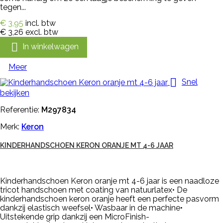
tegen...
€ 3,95
incl. btw
€ 3,26
excl. btw

In winkelwagen
Meer

Snel
bekijken
Referentie:
M297834
Merk:
Keron
KINDERHANDSCHOEN KERON ORANJE MT 4-6 JAAR
Kinderhandschoen Keron oranje mt 4-6 jaar is een naadloze
tricot handschoen met coating van natuurlatex• De
kinderhandschoen keron oranje heeft een perfecte pasvorm
dankzij elastisch weefsel• Wasbaar in de machine•
Uitstekende grip dankzij een MicroFinish-