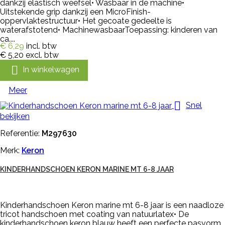
dankzij elastisch weefsel• Wasbaar in de machine•
Uitstekende grip dankzij een MicroFinish-
oppervlaktestructuur• Het gecoate gedeelte is
waterafstotend• MachinewasbaarToepassing: kinderen van
ca....
€ 6,29
incl. btw
€ 5,20
excl. btw

In winkelwagen
Meer

Snel
bekijken
Referentie:
M297630
Merk:
Keron
KINDERHANDSCHOEN KERON MARINE MT 6-8 JAAR
Kinderhandschoen Keron marine mt 6-8 jaar is een naadloze
tricot handschoen met coating van natuurlatex• De
kinderhandschoen keron blauw heeft een perfecte pasvorm