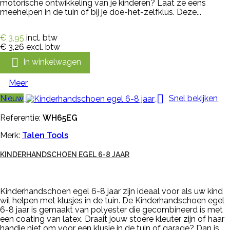
motorische ontwikkeling van je kinderen? Laat ze eens
meehelpen in de tuin of bij je doe-het-zelfklus. Deze...
€ 3,95
incl. btw
€ 3,26
excl. btw

In winkelwagen
Meer

Nieuw
Snel bekijken
Referentie:
WH65EG
Merk:
Talen Tools
KINDERHANDSCHOEN EGEL 6-8 JAAR
Kinderhandschoen egel 6-8 jaar zijn ideaal voor als uw kind
wil helpen met klusjes in de tuin. De Kinderhandschoen egel
6-8 jaar is gemaakt van polyester die gecombineerd is met
een coating van latex. Draait jouw stoere kleuter zijn of haar
handje niet om voor een klusje in de tuin of garage? Dan is