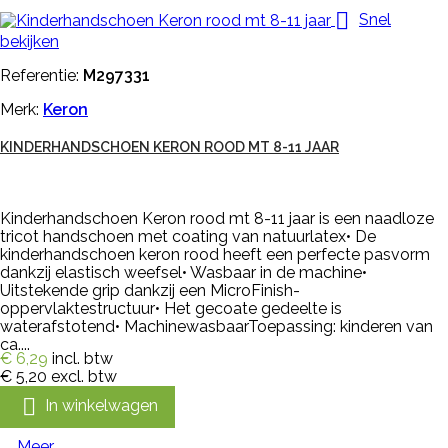

Snel
bekijken
Referentie:
M297331
Merk:
Keron
KINDERHANDSCHOEN KERON ROOD MT 8-11 JAAR
Kinderhandschoen Keron rood mt 8-11 jaar is een naadloze
tricot handschoen met coating van natuurlatex• De
kinderhandschoen keron rood heeft een perfecte pasvorm
dankzij elastisch weefsel• Wasbaar in de machine•
Uitstekende grip dankzij een MicroFinish-
oppervlaktestructuur• Het gecoate gedeelte is
waterafstotend• MachinewasbaarToepassing: kinderen van
ca....
€ 6,29
incl. btw
€ 5,20
excl. btw

In winkelwagen
Meer