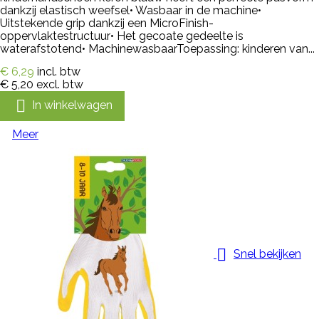
dankzij elastisch weefsel• Wasbaar in de machine•
Uitstekende grip dankzij een MicroFinish-
oppervlaktestructuur• Het gecoate gedeelte is
waterafstotend• MachinewasbaarToepassing: kinderen van...
€ 6,29
incl. btw
€ 5,20
excl. btw

In winkelwagen
Meer

Snel bekijken