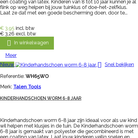
een coating van latex. Kinderen van 8 tot 10 jaar kunnen je al
flink op weg helpen bij jouw tuinklus of doe-het-zelfklus.
Laat ze dat met een goede bescherming doen, door te...
€ 3,95
incl. btw
€ 3,26
excl. btw

In winkelwagen
Meer

Nieuw
Snel bekijken
Referentie:
WH65WO
Merk:
Talen Tools
KINDERHANDSCHOEN WORM 6-8 JAAR
Kinderhandschoen worm 6-8 jaar zijn ideaal voor als uw kind
wil helpen met klusjes in de tuin. De Kinderhandschoen worm
6-8 jaar is gemaakt van polyester die gecombineerd is met
een coating van latex. Laat jouw kinderen veilig spelen en