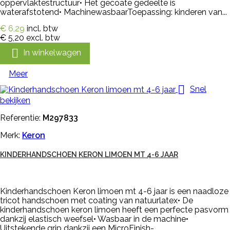
oppervlaktestructuur• Het gecoate gedeelte is
waterafstotend• MachinewasbaarToepassing: kinderen van...
€ 6,29
incl. btw
€ 5,20
excl. btw

In winkelwagen
Meer

Snel
bekijken
Referentie:
M297833
Merk:
Keron
KINDERHANDSCHOEN KERON LIMOEN MT 4-6 JAAR
Kinderhandschoen Keron limoen mt 4-6 jaar is een naadloze
tricot handschoen met coating van natuurlatex• De
kinderhandschoen keron limoen heeft een perfecte pasvorm
dankzij elastisch weefsel• Wasbaar in de machine•
Uitstekende grip dankzij een MicroFinish-