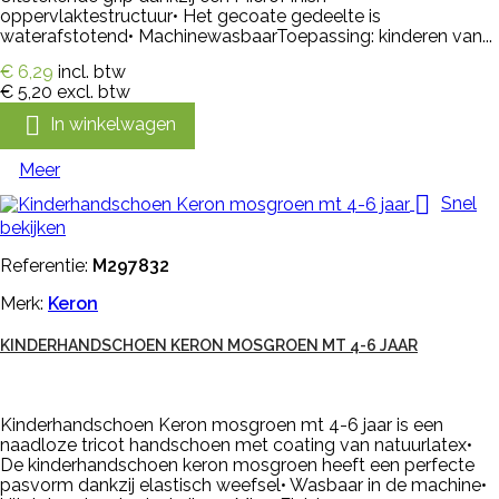
oppervlaktestructuur• Het gecoate gedeelte is
waterafstotend• MachinewasbaarToepassing: kinderen van...
€ 6,29
incl. btw
€ 5,20
excl. btw

In winkelwagen
Meer

Snel
bekijken
Referentie:
M297832
Merk:
Keron
KINDERHANDSCHOEN KERON MOSGROEN MT 4-6 JAAR
Kinderhandschoen Keron mosgroen mt 4-6 jaar is een
naadloze tricot handschoen met coating van natuurlatex•
De kinderhandschoen keron mosgroen heeft een perfecte
pasvorm dankzij elastisch weefsel• Wasbaar in de machine•