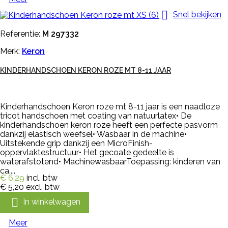

Snel bekijken
Referentie:
M 297332
Merk:
Keron
KINDERHANDSCHOEN KERON ROZE MT 8-11 JAAR
Kinderhandschoen Keron roze mt 8-11 jaar is een naadloze
tricot handschoen met coating van natuurlatex• De
kinderhandschoen keron roze heeft een perfecte pasvorm
dankzij elastisch weefsel• Wasbaar in de machine•
Uitstekende grip dankzij een MicroFinish-
oppervlaktestructuur• Het gecoate gedeelte is
waterafstotend• MachinewasbaarToepassing: kinderen van
ca....
€ 6,29
incl. btw
€ 5,20
excl. btw

In winkelwagen
Meer