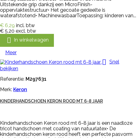
Uitstekende grip dankzij een MicroFinish-
oppervlaktestructuur• Het gecoate gedeelte is
waterafstotend• MachinewasbaarToepassing: kinderen van...
€ 6,29
incl. btw
€ 5,20
excl. btw

In winkelwagen
Meer

Snel
bekijken
Referentie:
M297631
Merk:
Keron
KINDERHANDSCHOEN KERON ROOD MT 6-8 JAAR
Kinderhandschoen Keron rood mt 6-8 jaar is een naadloze
tricot handschoen met coating van natuurlatex• De
kinderhandschoen keron rood heeft een perfecte pasvorm