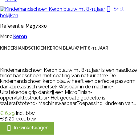

Snel
bekijken
Referentie:
M297330
Merk:
Keron
KINDERHANDSCHOEN KERON BLAUW MT 8-11 JAAR
Kinderhandschoen Keron blauw mt 8-11 jaar is een naadloze
tricot handschoen met coating van natuurlatex• De
kinderhandschoen keron blauw heeft een perfecte pasvorm
dankzij elastisch weefsel• Wasbaar in de machine•
Uitstekende grip dankzij een MicroFinish-
oppervlaktestructuur• Het gecoate gedeelte is
waterafstotend• MachinewasbaarToepassing: kinderen van...
€ 6,29
incl. btw
€ 5,20
excl. btw

In winkelwagen