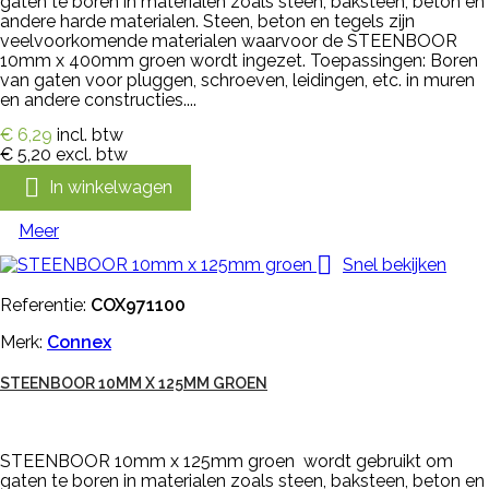
gaten te boren in materialen zoals steen, baksteen, beton en
andere harde materialen. Steen, beton en tegels zijn
veelvoorkomende materialen waarvoor de STEENBOOR
10mm x 400mm groen wordt ingezet. Toepassingen: Boren
van gaten voor pluggen, schroeven, leidingen, etc. in muren
en andere constructies....
€ 6,29
incl. btw
€ 5,20
excl. btw

In winkelwagen
Meer

Snel bekijken
Referentie:
COX971100
Merk:
Connex
STEENBOOR 10MM X 125MM GROEN
STEENBOOR 10mm x 125mm groen wordt gebruikt om
gaten te boren in materialen zoals steen, baksteen, beton en