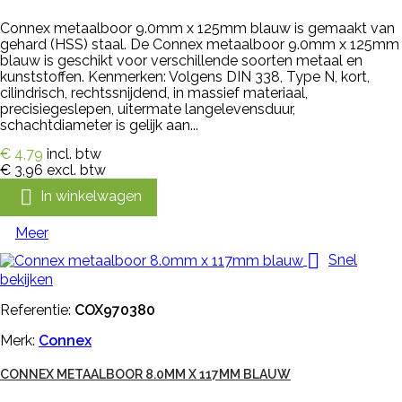
Connex metaalboor 9.0mm x 125mm blauw is gemaakt van
gehard (HSS) staal. De Connex metaalboor 9.0mm x 125mm
blauw is geschikt voor verschillende soorten metaal en
kunststoffen. Kenmerken: Volgens DIN 338, Type N, kort,
cilindrisch, rechtssnijdend, in massief materiaal,
precisiegeslepen, uitermate langelevensduur,
schachtdiameter is gelijk aan...
€ 4,79
incl. btw
€ 3,96
excl. btw

In winkelwagen
Meer

Snel
bekijken
Referentie:
COX970380
Merk:
Connex
CONNEX METAALBOOR 8.0MM X 117MM BLAUW