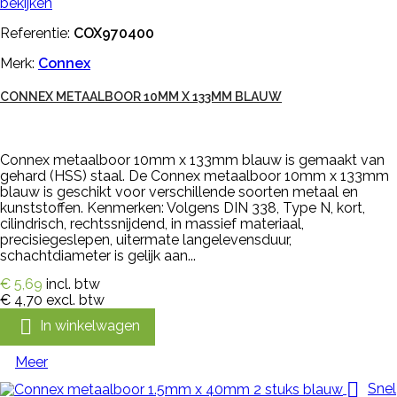
bekijken
Referentie:
COX970400
Merk:
Connex
CONNEX METAALBOOR 10MM X 133MM BLAUW
Connex metaalboor 10mm x 133mm blauw is gemaakt van
gehard (HSS) staal. De Connex metaalboor 10mm x 133mm
blauw is geschikt voor verschillende soorten metaal en
kunststoffen. Kenmerken: Volgens DIN 338, Type N, kort,
cilindrisch, rechtssnijdend, in massief materiaal,
precisiegeslepen, uitermate langelevensduur,
schachtdiameter is gelijk aan...
€ 5,69
incl. btw
€ 4,70
excl. btw

In winkelwagen
Meer

Snel