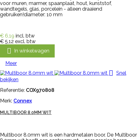
voor muren, marmer, spaanplaat, hout, kunststof,
wandtegels, glas, porcelein - alleen draaiend
gebruiken!diameter: 10 mm
€ 6,19
incl. btw
€ 5,12
excl. btw

In winkelwagen
Meer

Snel
bekijken
Referentie:
COX970808
Merk:
Connex
MULTIBOOR 8.0MM WIT
Multiboor 8.0mm wit is een hardmetalen boor. De Multiboor