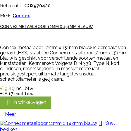
Referentie:
COX970420
Merk:
Connex
CONNEX METAALBOOR 12MM X 151MM BLAUW
Connex metaalboor 12mm x 151mm blauw is gemaakt van
gehard (HSS) staal. De Connex metaalboor 12mm x 151mm
blauw is geschikt voor verschillende soorten metaal en
kunststoffen. Kenmerken: Volgens DIN 338, Type N, kort,
cilindrisch, rechtssnijdend, in massief materiaal,
precisiegeslepen, uitermate langelevensduur,
schachtdiameter is gelijk aan...
€ 9,89
incl. btw
€ 8,17
excl. btw

In winkelwagen
Meer

Snel
bekijken