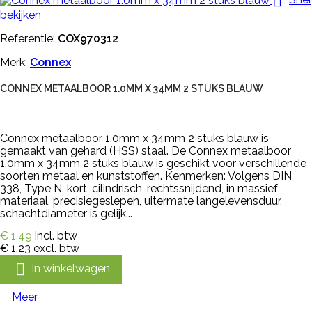

bekijken
Referentie:
COX970312
Merk:
Connex
CONNEX METAALBOOR 1.0MM X 34MM 2 STUKS BLAUW
Connex metaalboor 1.0mm x 34mm 2 stuks blauw is
gemaakt van gehard (HSS) staal. De Connex metaalboor
1.0mm x 34mm 2 stuks blauw is geschikt voor verschillende
soorten metaal en kunststoffen. Kenmerken: Volgens DIN
338, Type N, kort, cilindrisch, rechtssnijdend, in massief
materiaal, precisiegeslepen, uitermate langelevensduur,
schachtdiameter is gelijk...
€ 1,49
incl. btw
€ 1,23
excl. btw

In winkelwagen
Meer