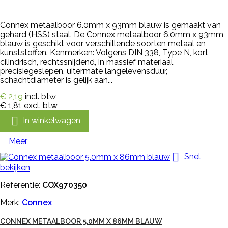
Connex metaalboor 6.0mm x 93mm blauw is gemaakt van
gehard (HSS) staal. De Connex metaalboor 6.0mm x 93mm
blauw is geschikt voor verschillende soorten metaal en
kunststoffen. Kenmerken: Volgens DIN 338, Type N, kort,
cilindrisch, rechtssnijdend, in massief materiaal,
precisiegeslepen, uitermate langelevensduur,
schachtdiameter is gelijk aan...
€ 2,19
incl. btw
€ 1,81
excl. btw

In winkelwagen
Meer

Snel
bekijken
Referentie:
COX970350
Merk:
Connex
CONNEX METAALBOOR 5.0MM X 86MM BLAUW