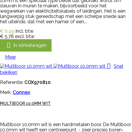
10mm is een speciaal type beitel dat gebruikt wordt om
sleuven in muren te maken, bijvoorbeeld voor het
wegwerken van elektriciteitskabels of leidingen. Het is een
langwerpig stuk gereedschap met een scherpe snede aan
het uiteinde, dat met een hamer of een...
€ 6,99
incl. btw
€ 5,78
excl. btw

In winkelwagen
Meer

Snel
bekijken
Referentie:
COX970810
Merk:
Connex
MULTIBOOR 10.0MM WIT
Multiboor 10.0mm wit is een hardmetalen boor. De Multiboor
10.0mm wit heeft een centreerpunt. - zeer precies boren-