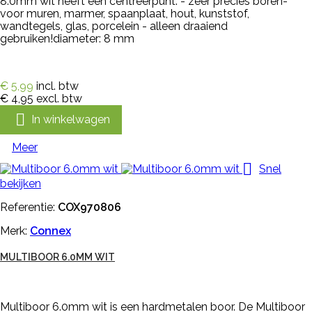
8.0mm wit heeft een centreerpunt. - zeer precies boren-
voor muren, marmer, spaanplaat, hout, kunststof,
wandtegels, glas, porcelein - alleen draaiend
gebruiken!diameter: 8 mm
€ 5,99
incl. btw
€ 4,95
excl. btw

In winkelwagen
Meer

Snel
bekijken
Referentie:
COX970806
Merk:
Connex
MULTIBOOR 6.0MM WIT
Multiboor 6.0mm wit is een hardmetalen boor. De Multiboor