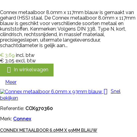
Connex metaalboor 8.0mm x 117mm blauw is gemaakt van
gehard (HSS) staal. De Connex metaalboor 8.0mm x 117mm
blauw is geschikt voor verschillende soorten metaal en
kunststoffen. Kenmerken: Volgens DIN 338, Type N, kort,
cilindrisch, rechtssnijdend, in massief materiaal,
precisiegeslepen, uitermate langelevensduur,
schachtdiameter is gelijk aan...
€ 3,69
incl. btw
€ 3,05
excl. btw

In winkelwagen
Meer

Snel
bekijken
Referentie:
COX970360
Merk:
Connex
CONNEX METAALBOOR 6.0MM X 93MM BLAUW