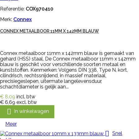
Referentie:
COX970410
Merk:
Connex
CONNEX METAALBOOR 11MM X 142MM BLAUW
Connex metaalboor 11mm x 142mm blauw is gemaakt van
gehard (HSS) staal. De Connex metaalboor 11mm x 142mm
blauw is geschikt voor verschillende soorten metaal en
kunststoffen. Kenmerken: Volgens DIN 338, Type N, kort,
cilindrisch, rechtssnijdend, in massief materiaal,
precisiegeslepen, uitermate langelevensduur,
schachtdiameter is gelijk aan...
€ 8,09
incl. btw
€ 6,69
excl. btw

In winkelwagen
Meer

Snel