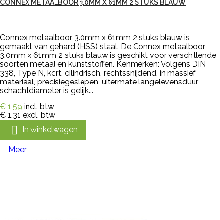
CONNEX METAALBOOR 3.0MM X 61MM 2 STUKS BLAUW
Connex metaalboor 3.0mm x 61mm 2 stuks blauw is
gemaakt van gehard (HSS) staal. De Connex metaalboor
3.0mm x 61mm 2 stuks blauw is geschikt voor verschillende
soorten metaal en kunststoffen. Kenmerken: Volgens DIN
338, Type N, kort, cilindrisch, rechtssnijdend, in massief
materiaal, precisiegeslepen, uitermate langelevensduur,
schachtdiameter is gelijk...
€ 1,59
incl. btw
€ 1,31
excl. btw

In winkelwagen
Meer