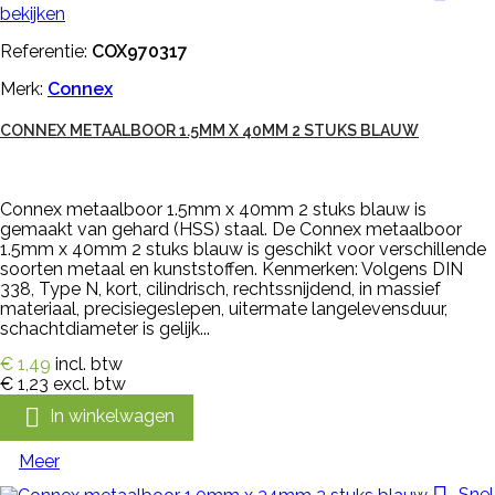
bekijken
Referentie:
COX970317
Merk:
Connex
CONNEX METAALBOOR 1.5MM X 40MM 2 STUKS BLAUW
Connex metaalboor 1.5mm x 40mm 2 stuks blauw is
gemaakt van gehard (HSS) staal. De Connex metaalboor
1.5mm x 40mm 2 stuks blauw is geschikt voor verschillende
soorten metaal en kunststoffen. Kenmerken: Volgens DIN
338, Type N, kort, cilindrisch, rechtssnijdend, in massief
materiaal, precisiegeslepen, uitermate langelevensduur,
schachtdiameter is gelijk...
€ 1,49
incl. btw
€ 1,23
excl. btw

In winkelwagen
Meer
Snel