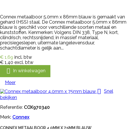
Connex metaalboor 5.0mm x 86mm blauw is gemaakt van
gehard (HSS) staal. De Connex metaalboor 5.0mm x 86mm
blauw is geschikt voor verschillende soorten metaal en
kunststoffen. Kenmerken: Volgens DIN 338, Type N, kort,
cilindrisch, rechtssnijdend, in massief materiaal,
precisiegeslepen, uitermate langelevensduur,
schachtdiameter is gelijk aan...
€ 1,69
incl. btw
€ 1,40
excl. btw

In winkelwagen
Meer

Snel
bekijken
Referentie:
COX970340
Merk:
Connex
CONNEX METAALBOOR 4.0MM X 75MM BLAUW