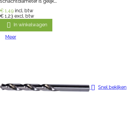
schachtdiameter is gelijk...
€ 1,49
incl. btw
€ 1,23
excl. btw

In winkelwagen
Meer

Snel bekijken