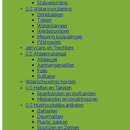
Stalverlichting


Watervoorziening
Drinkbakken
Tyleen
Waterslangen
Weidepompen
Messing koppelingen
Fittingwerk
Jerrycans en Trechters


Afdekmateriaal
Afdekzeil
Aanhangernetten
Folie
Kuiltape
Waarschuwings borden


Heffen en Takelen
Spanbanden en sjorbanden
Hijsbanden en rondstroppen


Huishoudelijke artikelen
Batterijen
Deurmatten
Plastic zakken
Sponzen en Zemen