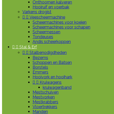
Onthoornen kalveren
Hooiruif en voerbak
Varkens drogist


Veescheermachine
Scheermachines voor koeien
Scheermachines voor schapen
Scheermessen
Tondeuses
Andis scheerkoppen


Stal & Erf


Stalbenodigdheden
Bezems
Schoppen en Batsen
Borstels
Emmers
Hooivork en hooihark


Kruiwagens
kruiwagenband
Mestschuiven
Mestvorken
Mestkrabbers
Vloertrekkers
Manden