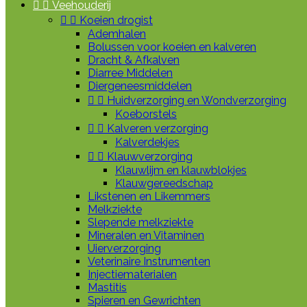


Veehouderij


Koeien drogist
Ademhalen
Bolussen voor koeien en kalveren
Dracht & Afkalven
Diarree Middelen
Diergeneesmiddelen


Huidverzorging en Wondverzorging
Koeborstels


Kalveren verzorging
Kalverdekjes


Klauwverzorging
Klauwlijm en klauwblokjes
Klauwgereedschap
Likstenen en Likemmers
Melkziekte
Slepende melkziekte
Mineralen en Vitaminen
Uierverzorging
Veterinaire Instrumenten
Injectiematerialen
Mastitis
Spieren en Gewrichten