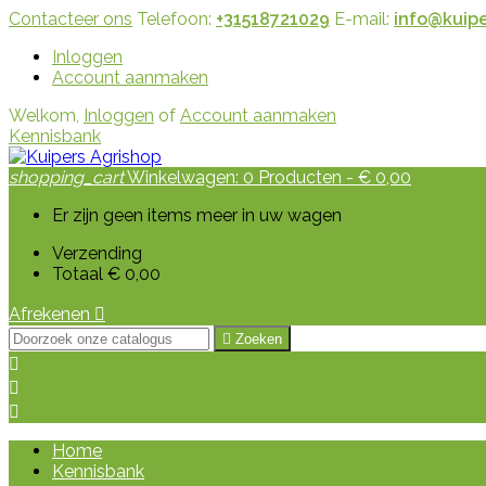
Contacteer ons
Telefoon:
+31518721029
E-mail:
info@kuipe
Inloggen
Account aanmaken
Welkom,
Inloggen
of
Account aanmaken
Kennisbank
shopping_cart
Winkelwagen:
0
Producten - € 0,00
Er zijn geen items meer in uw wagen
Verzending
Totaal
€ 0,00
Afrekenen


Zoeken



Home
Kennisbank