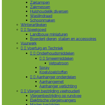
Zaklampen
Zakmessen
Huishoudelijk diversen
Waslijndraad
Schoonmaken
Winterartikelen


Speelgoed
Landbouw miniaturen
Boerderij dieren, stallen en accessoires
Vuurwerk


Voertuig en Techniek


Onderhoudsmiddelen


Smeermiddelen
Vetpatroon
Spray
Koelvloeistoffen


Aanhanger onderdelen
Aanhangernet
Aanhanger verlichting


Vliegen bestrijding veehouderij
Vliegenbestrijding op rundvee
Elektrische vliegenvangers
Maden bestrijden