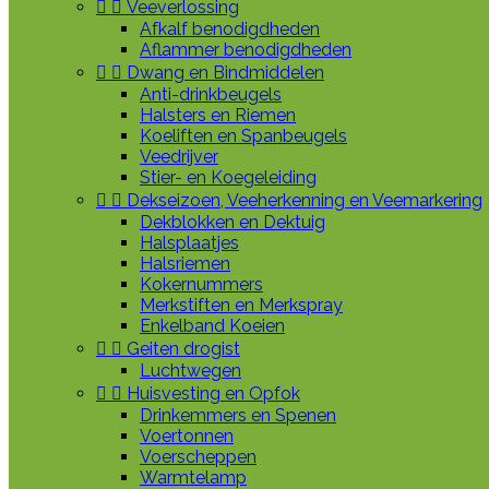


Veeverlossing
Afkalf benodigdheden
Aflammer benodigdheden


Dwang en Bindmiddelen
Anti-drinkbeugels
Halsters en Riemen
Koeliften en Spanbeugels
Veedrijver
Stier- en Koegeleiding


Dekseizoen, Veeherkenning en Veemarkering
Dekblokken en Dektuig
Halsplaatjes
Halsriemen
Kokernummers
Merkstiften en Merkspray
Enkelband Koeien


Geiten drogist
Luchtwegen


Huisvesting en Opfok
Drinkemmers en Spenen
Voertonnen
Voerscheppen
Warmtelamp