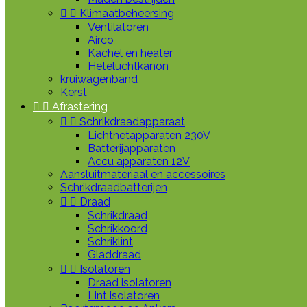


Klimaatbeheersing
Ventilatoren
Airco
Kachel en heater
Heteluchtkanon
kruiwagenband
Kerst


Afrastering


Schrikdraadapparaat
Lichtnetapparaten 230V
Batterijapparaten
Accu apparaten 12V
Aansluitmateriaal en accessoires
Schrikdraadbatterijen


Draad
Schrikdraad
Schrikkoord
Schriklint
Gladdraad


Isolatoren
Draad isolatoren
Lint isolatoren