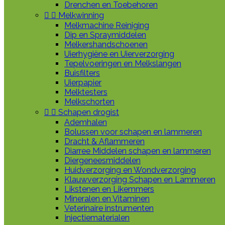
Drenchen en Toebehoren


Melkwinning
Melkmachine Reiniging
Dip en Spraymiddelen
Melkershandschoenen
Uierhygiëne en Uierverzorging
Tepelvoeringen en Melkslangen
Buisfilters
Uierpapier
Melktesters
Melkschorten


Schapen drogist
Ademhalen
Bolussen voor schapen en lammeren
Dracht & Aflammeren
Diarree Middelen schapen en lammeren
Diergeneesmiddelen
Huidverzorging en Wondverzorging
Klauwverzorging Schapen en Lammeren
Likstenen en Likemmers
Mineralen en Vitaminen
Veterinaire instrumenten
Injectiematerialen