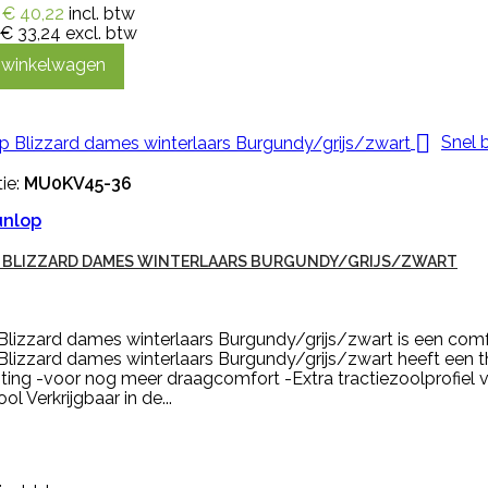
€ 40,22
incl. btw
€ 33,24
excl. btw
n winkelwagen

Snel 
ie:
MU0KV45-36
unlop
 BLIZZARD DAMES WINTERLAARS BURGUNDY/GRIJS/ZWART
Blizzard dames winterlaars Burgundy/grijs/zwart is een com
lizzard dames winterlaars Burgundy/grijs/zwart heeft een th
uiting -voor nog meer draagcomfort -Extra tractiezoolprofie
ol Verkrijgbaar in de...