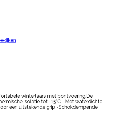
bekijken
fortabele winterlaars met bontvoering.De
ermische isolatie tot -15°C. -Met waterdichte
l voor een uitstekende grip -Schokdempende