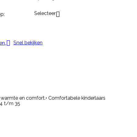
Selecteer

p:

Snel bekijken
a warmte en comfort.• Comfortabele kinderlaars
24 t/m 35