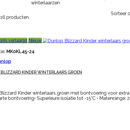
winterlaarzen
Sorteer o
n 16 producten.
prijs verlaagd
Nieuw
ie:
MK0KL45-24
unlop
BLIZZARD KINDER WINTERLAARS GROEN
lizzard Kinder winterlaars groen met bontvoering voor extr
te bontvoering• Superieure isolatie tot -15°C • Matenrange: 