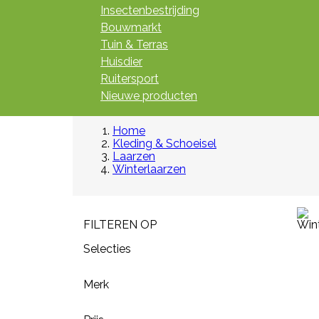
Insectenbestrijding
Bouwmarkt
Tuin & Terras
Huisdier
Ruitersport
Nieuwe producten
Home
Kleding & Schoeisel
Laarzen
Winterlaarzen
FILTEREN OP
Selecties
Merk