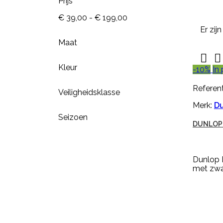
Prijs
€ 39,00 - € 199,00
Er zij
Maat


Kleur
-10%
In 
Referent
Veiligheidsklasse
Merk:
D
Seizoen
DUNLOP 

Snel
bekijken
Dunlop B
met zwar
Referentie:
M643-G
NEKPLAATJE BLANCO GEEL