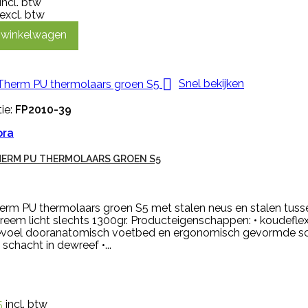
incl. btw
excl. btw
n winkelwagen

Snel bekijken
ie:
FP2010-39
ora
ERM PU THERMOLAARS GROEN S5
erm PU thermolaars groen S5 met stalen neus en stalen tus
treem licht slechts 1300gr. Producteigenschappen: • koudeflex
voel dooranatomisch voetbed en ergonomisch gevormde sch
 schacht in dewreef •...
5
incl. btw