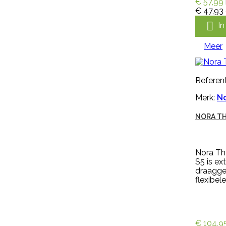
€ 57,99
GENOXONE ZX 250ML
€ 47,93

I
Genoxone ZX 250ml tegen de
Meer
meest voorkomende lastige
onkruiden zoals paardenbloemen,
brandnetels, heermoes, distels en
zevenblad. Genoxone ZX gaat
Referent
vanaf nu de strijd aan tegen alle
hardnekkige onkruiden! Dit nieuwe
Merk:
N
middel is zeer breed inzetbaar
tegen de meest voorkomende
NORA TH
lastige onkruiden zoals
paardenbloemen, brandnetels,
heermoes, distels en zevenblad....
€ 36,95
incl. btw
Nora Th
€ 30,54
excl. btw
S5 is ex

draagge
In winkelwagen
flexibele
Meer
€ 104,9

Snel bekijken