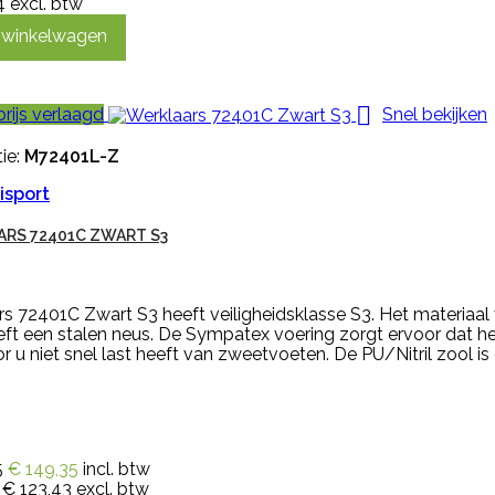
4
excl. btw
n winkelwagen

prijs verlaagd
Snel bekijken
ie:
M72401L-Z
isport
RS 72401C ZWART S3
s 72401C Zwart S3 heeft veiligheidsklasse S3. Het materiaal 
eft een stalen neus. De Sympatex voering zorgt ervoor dat het 
 u niet snel last heeft van zweetvoeten. De PU/Nitril zool is e
5
€ 149,35
incl. btw
€ 123,43
excl. btw