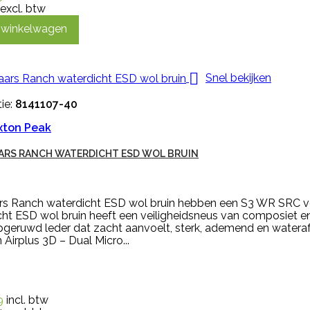
excl. btw
n winkelwagen

Snel bekijken
ie:
8141107-40
xton Peak
RS RANCH WATERDICHT ESD WOL BRUIN
rs Ranch waterdicht ESD wol bruin hebben een S3 WR SRC ve
cht ESD wol bruin heeft een veiligheidsneus van composiet e
pgeruwd leder dat zacht aanvoelt, sterk, ademend en wateraf
 Airplus 3D – Dual Micro...
9
incl. btw