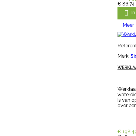
€ 86,74
Referentie:
M1477

I
Merk:
Kerbl
Meer
KALVERSPEEN HONING
TRANSPARANT 10 CM
Referent
Kalverspeen honing transparant
Merk:
Si
10 cm is een speen van rubber
met kruisperforatie. Deze
WERKLAA
kalverspeen is transparant en
heeft een lengte van 10 cm
€ 1,35
incl. btw
€ 1,12
excl. btw
Werklaa
waterdi

In winkelwagen
is van o
over een
Meer

Snel bekijken
€ 198,4
Referentie:
M297256