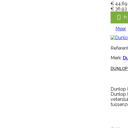
Nekplaatje blanco geel is geschikt
€ 44,69
voor om de hals van schapen,
€ 36,93
geiten of koeien. Dit nekplaatje

I
zonder nummer is gemaakt van
kwaliteits EVA, duidelijk afleesbaar
en makkelijk aan te brengen. Een
Meer
nekplaatje wordt vaak door
een rubber nekkoord / karrubber
(nr. M608) of nylon nekkoord (nr.
M1061) met een harpsluitting (nr.
Referent
30005) of een simplex-haakje (
Merk:
D
NR....
€ 0,94
incl. btw
€ 0,78
excl. btw
DUNLOP

In winkelwagen
Meer
Dunlop 
Dunlop B

Snel
vetersl
bekijken
tussenzo
Referentie:
HB-OHB-
09014/MGEN250