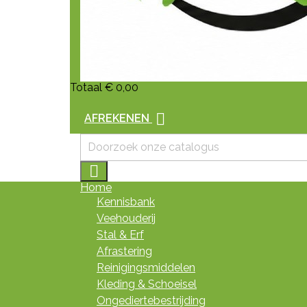
Totaal
€ 0,00

AFREKENEN

Home
Kennisbank
Veehouderij
Stal & Erf
Afrastering
Reinigingsmiddelen
Kleding & Schoeisel
Ongediertebestrijding