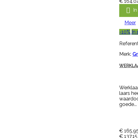
€ 164,0
Merk:
Keron

I
HANDSCHOEN KERON FLETEX
Meer
-10%
In 
Handschoen Keron Fletex is een
Referent
volledig gecoat latex met
katoenen voering, licht, flexibel en
Merk:
Gr
zweetabsorberend. De
handschoen Keron Fletex is zeer
WERKLAA
elastisch en vloeistofdicht en
heeft een lange kap, voor
optimale bescherming van
onderarmen. De handschoen
Werklaar
heeft een geruwde en dubbel
laars he
gedompelde hand voor goede
waardoor
grip bij natte en droge
goede...
omstandigheden en is...
€ 5,99
incl. btw
€ 4,95
excl. btw

In winkelwagen
€ 165,9
€ 137,15