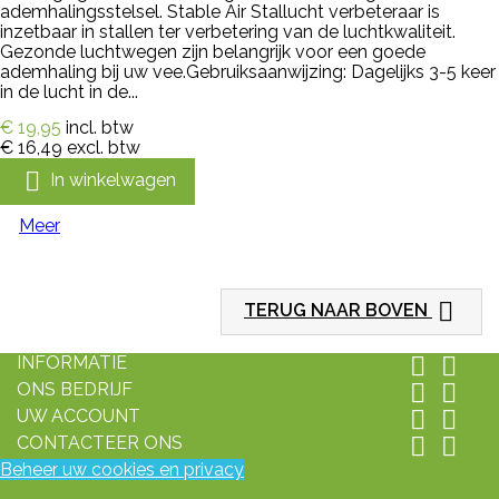
ademhalingsstelsel. Stable Air Stallucht verbeteraar is
inzetbaar in stallen ter verbetering van de luchtkwaliteit.
Gezonde luchtwegen zijn belangrijk voor een goede
ademhaling bij uw vee.Gebruiksaanwijzing: Dagelijks 3-5 keer
in de lucht in de...
€ 19,95
incl. btw
€ 16,49
excl. btw

In winkelwagen
Meer

TERUG NAAR BOVEN
INFORMATIE


ONS BEDRIJF


UW ACCOUNT


CONTACTEER ONS


Beheer uw cookies en privacy