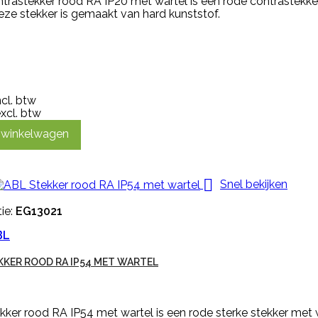
trastekker rood RA IP20 met wartel is een rode contrastekke
eze stekker is gemaakt van hard kunststof.
ncl. btw
xcl. btw
n winkelwagen

Snel bekijken
ie:
EG13021
BL
KKER ROOD RA IP54 MET WARTEL
ker rood RA IP54 met wartel is een rode sterke stekker met 