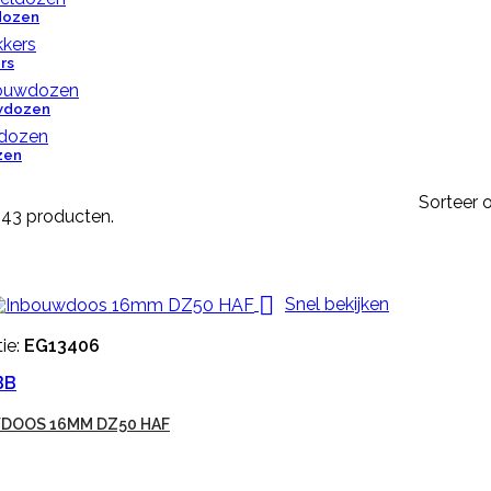
dozen
rs
wdozen
zen
Sorteer o
n 43 producten.

Snel bekijken
ie:
EG13406
BB
DOOS 16MM DZ50 HAF