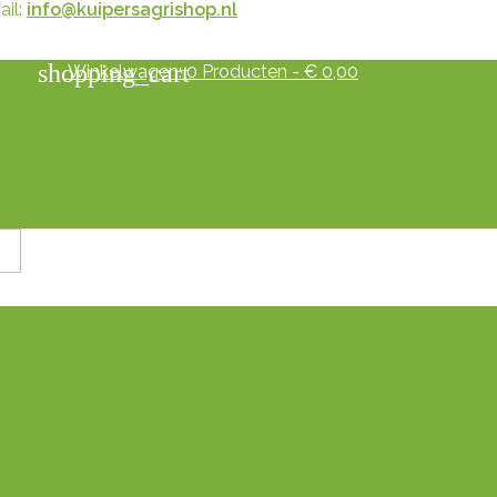
il:
info@kuipersagrishop.nl
shopping_cart
Winkelwagen:
0
Producten - € 0,00