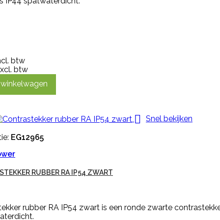
is IP44 spatwaterdicht.
ncl. btw
xcl. btw
n winkelwagen

Snel bekijken
ie:
EG12965
ower
TEKKER RUBBER RA IP54 ZWART
ekker rubber RA IP54 zwart is een ronde zwarte contrastekk
aterdicht.