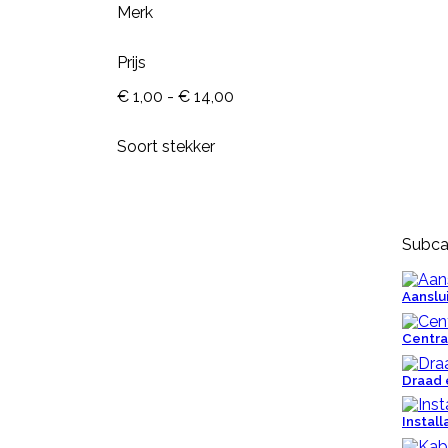
Merk
Prijs
€ 1,00 - € 14,00
Soort stekker

Snel
bekijken
Subca
Referentie:
M643-G
NEKPLAATJE BLANCO GEEL
Aanslu
Centr
Nekplaatje blanco geel is geschikt
Draad 
voor om de hals van schapen,
geiten of koeien. Dit nekplaatje
zonder nummer is gemaakt van
Install
kwaliteits EVA, duidelijk afleesbaar