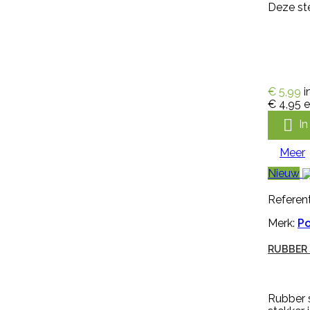
Deze ste
Handschoen Keron Fletex is een
volledig gecoat latex met
katoenen voering, licht, flexibel en
zweetabsorberend. De
handschoen Keron Fletex is zeer
€ 5,99
i
elastisch en vloeistofdicht en
€ 4,95
e
heeft een lange kap, voor
optimale bescherming van

I
onderarmen. De handschoen
heeft een geruwde en dubbel
Meer
gedompelde hand voor goede
grip bij natte en droge
Nieuw
omstandigheden en is...
€ 5,99
incl. btw
Referent
€ 4,95
excl. btw
Merk:
P

In winkelwagen
RUBBER 
Meer
Rubber 