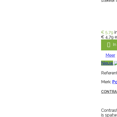
stekker 

Snel bekijken
Referentie:
IN-PYR-91081A
Merk:
Edialux
€ 5,79
i
VEERUST SUPER SPRAY RUND
€ 4,79
e
OMDOOS 12 X 600 ML

I
Veerust Super Spray Rund
Meer
omdoos 12 x 600 ml vliegenspray
Nieuw
extra voordelig. Met Veerust
voorkomt u jeuk, hinder en onrust
bij uw vee. Veerust zorgt ervoor
Referent
dat vliegen op afstand blijven.
Merk:
P
Veerust is een vliegenspray voor
de bestrijding van vliegen op
rundvee en paarden. Veerust is
CONTRAS
ook te gebruiken als vliegenspray
in melkstal en verblijfplaatsen van
vee....
€ 173,31
incl. btw
Contrast
€ 159,00
excl. btw
is spatw