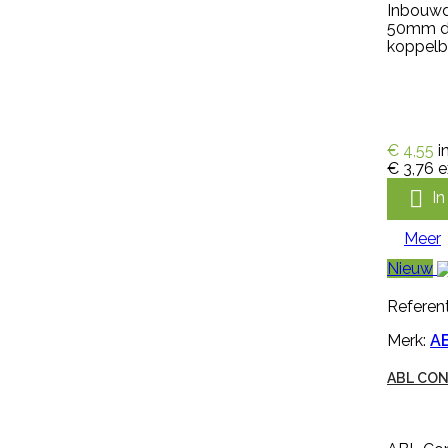
meest voorkomende lastige
Inbouwd
onkruiden zoals paardenbloemen,
50mm di
brandnetels, heermoes, distels en
koppelb
zevenblad. Genoxone ZX gaat
vanaf nu de strijd aan tegen alle
hardnekkige onkruiden! Dit nieuwe
middel is zeer breed inzetbaar
tegen de meest voorkomende
lastige onkruiden zoals
€ 4,55
i
paardenbloemen, brandnetels,
€ 3,76
e
heermoes, distels en zevenblad....

I
€ 36,95
incl. btw
€ 30,54
excl. btw
Meer

In winkelwagen
Nieuw
Meer
Referent
Merk:
A

Snel bekijken
ABL CON
Referentie:
M1477
Merk:
Kerbl