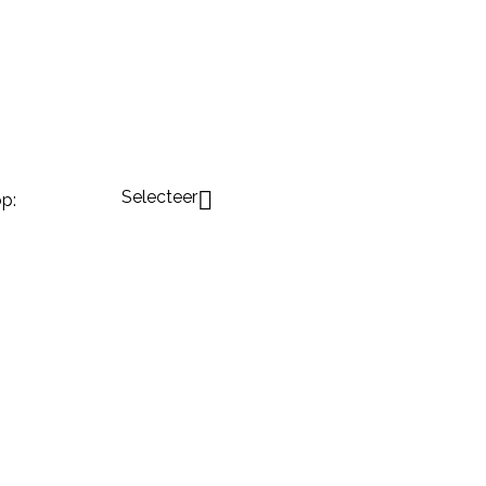
Selecteer

p: