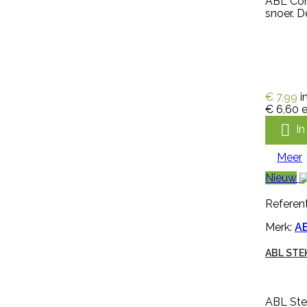
ABL Con
snoer. D
KALVERSPEEN HONING
TRANSPARANT 10 CM
Kalverspeen honing transparant
10 cm is een speen van rubber
met kruisperforatie. Deze
€ 7,99
i
kalverspeen is transparant en
€ 6,60
e
heeft een lengte van 10 cm
€ 1,35
incl. btw

I
€ 1,12
excl. btw

In winkelwagen
Meer
Nieuw
Meer

Referent
Snel bekijken
Merk:
A
Referentie:
M297256
ABL STE
Merk:
Keron
HANDSCHOEN KERON FLETEX
ABL Stek