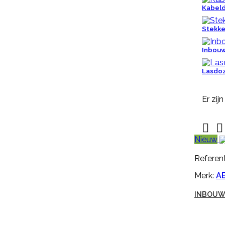
en makkelijk aan te brengen. Een
Kabel
nekplaatje wordt vaak door
een rubber nekkoord / karrubber
Stekke
(nr. M608) of nylon nekkoord (nr.
M1061) met een harpsluitting (nr.
30005) of een simplex-haakje (
Inbou
NR....
€ 0,94
incl. btw
Lasdo
€ 0,78
excl. btw

In winkelwagen
Er zij
Meer



Snel
bekijken
Nieuw
Referentie:
HB-OHB-
Referent
09014/MGEN250
Merk:
A
GENOXONE ZX 250ML
INBOUW
Genoxone ZX 250ml tegen de