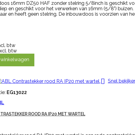
oos 16mm DZ50 HAF zonder stelring 5/8inch is geschikt vo
ep en geschikt voor het verwerken van 16mm (5/8") buizen
aar en heeft geen stelring. De inbouwdoos is voorzien van 
ncl. btw
xcl. btw
n winkelwagen

Snel bekijke
ie:
EG13022
BL
TRASTEKKER ROOD RA IP20 MET WARTEL