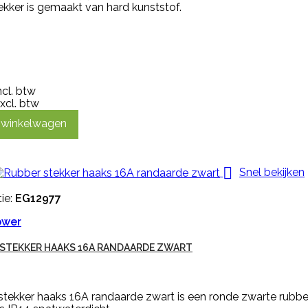
kker is gemaakt van hard kunststof.
ncl. btw
xcl. btw
n winkelwagen

Snel bekijken
ie:
EG12977
ower
STEKKER HAAKS 16A RANDAARDE ZWART
stekker haaks 16A randaarde zwart is een ronde zwarte rubb