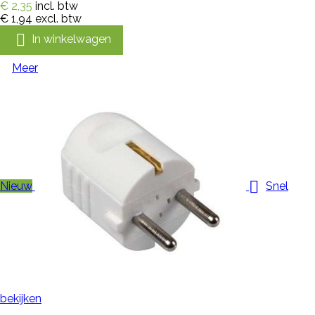
€ 2,35
incl. btw
€ 1,94
excl. btw

In winkelwagen
Meer

Nieuw
Snel
bekijken