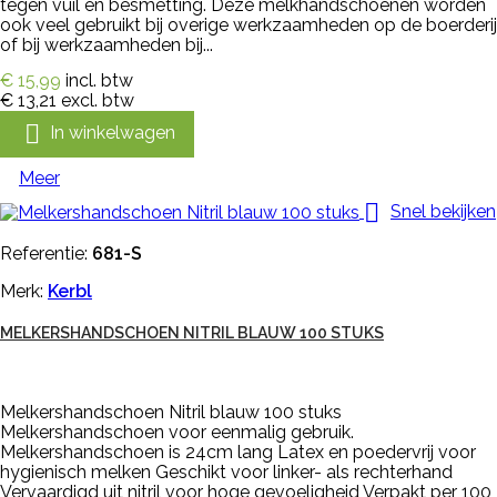
tegen vuil en besmetting. Deze melkhandschoenen worden
ook veel gebruikt bij overige werkzaamheden op de boerderij
of bij werkzaamheden bij...
€ 15,99
incl. btw
€ 13,21
excl. btw

In winkelwagen
Meer

Snel bekijken
Referentie:
681-S
Merk:
Kerbl
MELKERSHANDSCHOEN NITRIL BLAUW 100 STUKS
Melkershandschoen Nitril blauw 100 stuks
Melkershandschoen voor eenmalig gebruik.
Melkershandschoen is 24cm lang Latex en poedervrij voor
hygienisch melken Geschikt voor linker- als rechterhand
Vervaardigd uit nitril voor hoge gevoeligheid Verpakt per 100