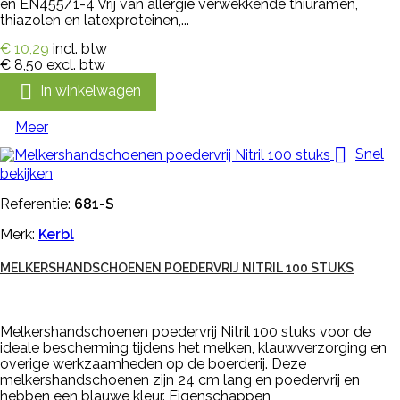
en EN455/1-4 Vrij van allergie verwekkende thiuramen,
thiazolen en latexproteinen,...
€ 10,29
incl. btw
€ 8,50
excl. btw

In winkelwagen
Meer

Snel
bekijken
Referentie:
681-S
Merk:
Kerbl
MELKERSHANDSCHOENEN POEDERVRIJ NITRIL 100 STUKS
Melkershandschoenen poedervrij Nitril 100 stuks voor de
ideale bescherming tijdens het melken, klauwverzorging en
overige werkzaamheden op de boerderij. Deze
melkershandschoenen zijn 24 cm lang en poedervrij en
hebben een blauwe kleur. Eigenschappen