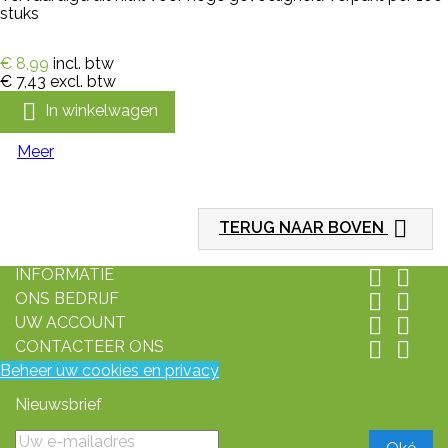
stuks
€ 8,99
incl. btw
€ 7,43
excl. btw

In winkelwagen
Meer

TERUG NAAR BOVEN
INFORMATIE


ONS BEDRIJF


UW ACCOUNT


CONTACTEER ONS


Beheer uw cookies en privacy
Nieuwsbrief