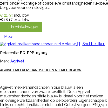
zelfs onder vochtige of corrosieve omstandigheden flexibele
borgveer voor een stevige,...
€ 21,99
incl. btw
€ 18,17
excl. btw

In winkelwagen
Meer

Snel bekijken
Referentie:
EQ-PPP-03003
Merk:
Agrivet
AGRIVET MELKERSHANDSCHOEN NITRILE BLAUW
Agrivet melkershandschoen nitrile blauw is een
melkhandschoen van zware kwaliteit. Deza Agrivet
melkershandschoen nitrile blauw is ideaal voor het melken
en overige werkzaamheden op de boerderij. Eigenschappen:
Links en rechts bruikbaar, niet steriel Getest volgens EN374-1