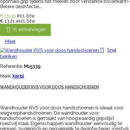
optimale grip tijdens het melken door versterkte bovenkant!•
Betere desinfectie...
€ 15,99
incl. btw
€ 13,21
excl. btw

In winkelwagen
Meer

Snel
bekijken
Referentie:
M15339
Merk:
Kerbl
WANDHOUDER RVS VOOR DOOS HANDSCHOENEN
Wandhouder RVS voor doos handschoenen is ideaal voor
wegwerphandschoenen. De wandhouder voor
handschoenen is gemaakt van hoogwaardig gepolijst
roestvrij staal. Eigenschappen wandhouder: eenvoudig te
reinigen, hygiënisch en gemakkelijk te desinfecteren, roestvrij,