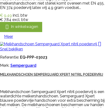
melkershandschoen: niet steriel komt overeen met EN 455,
EN 374 poedervrij latex vrij 4,9 gram voedsel...
€ 9,49
incl. btw
€ 7,84
excl. btw

In winkelwagen
Meer

Snel bekijken
Referentie:
EQ-PPP-03023
Merk:
Semperguard
MELKHANDSCHOEN SEMPERGUARD XPERT NITRIL POEDERVRIJ
Melkhandschoen Semperguard Xpert nitril poedervrij is een
waterdichte melkershandschoen. Semperguard Xpert
blauwe poedervrije handschoen voor extra bescherming bij
het melken. De melkhanschoenen beschermen uw handen