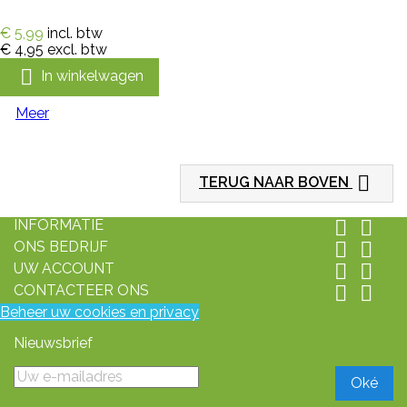
€ 5,99
incl. btw
€ 4,95
excl. btw

In winkelwagen
Meer

TERUG NAAR BOVEN
INFORMATIE


ONS BEDRIJF


UW ACCOUNT


CONTACTEER ONS


Beheer uw cookies en privacy
Nieuwsbrief