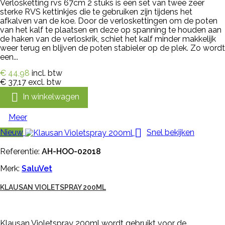
Verlosketting rvs 67cm 2 stuks is een set van twee zeer
sterke RVS kettinkjes die te gebruiken zijn tijdens het
afkalven van de koe. Door de verloskettingen om de poten
van het kalf te plaatsen en deze op spanning te houden aan
de haken van de verloskrik, schiet het kalf minder makkelijk
weer terug en blijven de poten stabieler op de plek. Zo wordt
een...
€ 44,98
incl. btw
€ 37,17
excl. btw

In winkelwagen
Meer

Nieuw
Snel bekijken
Referentie:
AH-HOO-02018
Merk:
SaluVet
KLAUSAN VIOLETSPRAY 200ML
Klausan Violetspray 200ml wordt gebruikt voor de