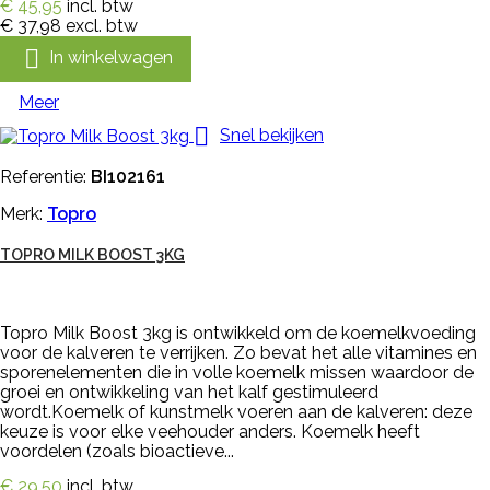
€ 45,95
incl. btw
€ 37,98
excl. btw

In winkelwagen
Meer

Snel bekijken
Referentie:
BI102161
Merk:
Topro
TOPRO MILK BOOST 3KG
Topro Milk Boost 3kg is ontwikkeld om de koemelkvoeding
voor de kalveren te verrijken. Zo bevat het alle vitamines en
sporenelementen die in volle koemelk missen waardoor de
groei en ontwikkeling van het kalf gestimuleerd
wordt.Koemelk of kunstmelk voeren aan de kalveren: deze
keuze is voor elke veehouder anders. Koemelk heeft
voordelen (zoals bioactieve...
€ 29,50
incl. btw