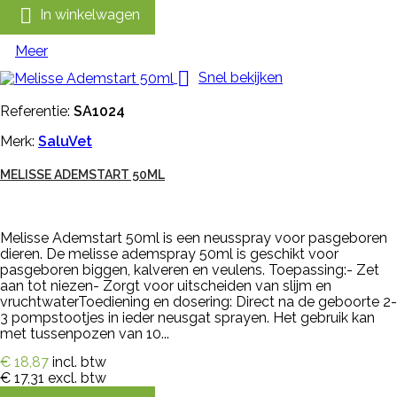

In winkelwagen
Meer

Snel bekijken
Referentie:
SA1024
Merk:
SaluVet
MELISSE ADEMSTART 50ML
Melisse Ademstart 50ml is een neusspray voor pasgeboren
dieren. De melisse ademspray 50ml is geschikt voor
pasgeboren biggen, kalveren en veulens. Toepassing:- Zet
aan tot niezen- Zorgt voor uitscheiden van slijm en
vruchtwaterToediening en dosering: Direct na de geboorte 2-
3 pompstootjes in ieder neusgat sprayen. Het gebruik kan
met tussenpozen van 10...
€ 18,87
incl. btw
€ 17,31
excl. btw