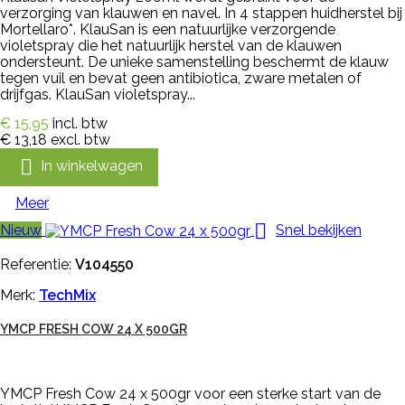
verzorging van klauwen en navel. In 4 stappen huidherstel bij
Mortellaro*. KlauSan is een natuurlijke verzorgende
violetspray die het natuurlijk herstel van de klauwen
ondersteunt. De unieke samenstelling beschermt de klauw
tegen vuil en bevat geen antibiotica, zware metalen of
drijfgas. KlauSan violetspray...
€ 15,95
incl. btw
€ 13,18
excl. btw

In winkelwagen
Meer

Nieuw
Snel bekijken
Referentie:
V104550
Merk:
TechMix
YMCP FRESH COW 24 X 500GR
YMCP Fresh Cow 24 x 500gr voor een sterke start van de