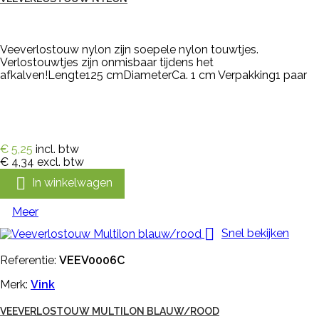
Veeverlostouw nylon zijn soepele nylon touwtjes.
Verlostouwtjes zijn onmisbaar tijdens het
afkalven!Lengte125 cmDiameterCa. 1 cm Verpakking1 paar
€ 5,25
incl. btw
€ 4,34
excl. btw

In winkelwagen
Meer

Snel bekijken
Referentie:
VEEV0006C
Merk:
Vink
VEEVERLOSTOUW MULTILON BLAUW/ROOD