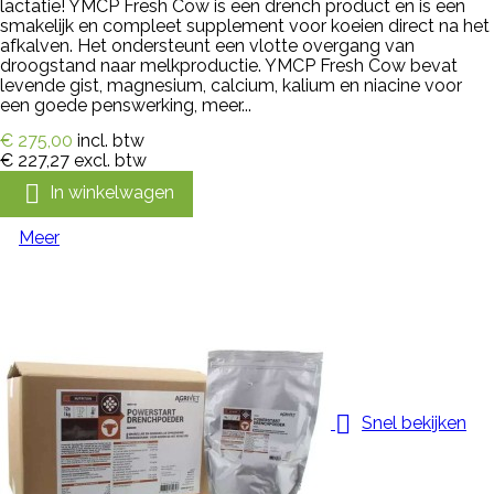
lactatie! YMCP Fresh Cow is een drench product en is een
smakelijk en compleet supplement voor koeien direct na het
afkalven. Het ondersteunt een vlotte overgang van
droogstand naar melkproductie. YMCP Fresh Cow bevat
levende gist, magnesium, calcium, kalium en niacine voor
een goede penswerking, meer...
€ 275,00
incl. btw
€ 227,27
excl. btw

In winkelwagen
Meer

Snel bekijken