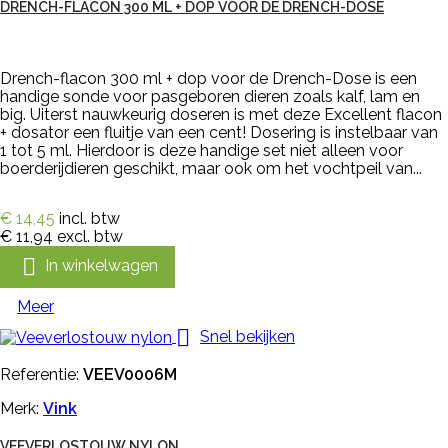
DRENCH-FLACON 300 ML + DOP VOOR DE DRENCH-DOSE
Drench-flacon 300 ml + dop voor de Drench-Dose is een
handige sonde voor pasgeboren dieren zoals kalf, lam en
big. Uiterst nauwkeurig doseren is met deze Excellent flacon
+ dosator een fluitje van een cent! Dosering is instelbaar van
1 tot 5 ml. Hierdoor is deze handige set niet alleen voor
boerderijdieren geschikt, maar ook om het vochtpeil van...
€ 14,45
incl. btw
€ 11,94
excl. btw

In winkelwagen
Meer

Snel bekijken
Referentie:
VEEV0006M
Merk:
Vink
VEEVERLOSTOUW NYLON