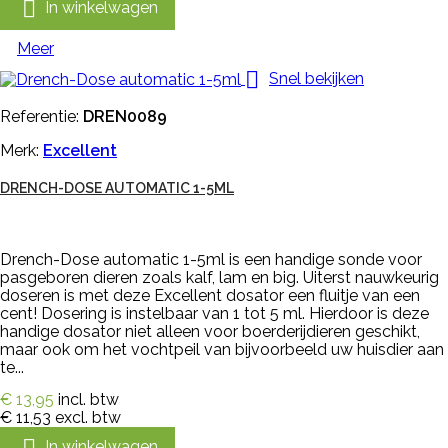

In winkelwagen
Meer

Snel bekijken
Referentie:
DREN0089
Merk:
Excellent
DRENCH-DOSE AUTOMATIC 1-5ML
Drench-Dose automatic 1-5ml is een handige sonde voor
pasgeboren dieren zoals kalf, lam en big. Uiterst nauwkeurig
doseren is met deze Excellent dosator een fluitje van een
cent! Dosering is instelbaar van 1 tot 5 ml. Hierdoor is deze
handige dosator niet alleen voor boerderijdieren geschikt,
maar ook om het vochtpeil van bijvoorbeeld uw huisdier aan
te...
€ 13,95
incl. btw
€ 11,53
excl. btw

In winkelwagen