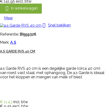
€ 141,95
excl. btw

In winkelwagen
Meer

Snel bekijken
Referentie:
BI559326
Merk:
A.S
A.S GARDE RVS 40 CM
a.s Garde RVS 40 cm is een degelijke garde (circa 40 cm)
van roest vast staal, met ophangoog. De a.s Garde is ideaal
voor het kloppen en mengen van melk of biest
€ 11,43
incl. btw
€ 9,45
excl. btw