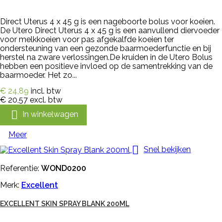
Direct Uterus 4 x 45 g is een nageboorte bolus voor koeien.
De Utero Direct Uterus 4 x 45 g is een aanvullend diervoeder
voor melkkoeien voor pas afgekalfde koeien ter
ondersteuning van een gezonde baarmoederfunctie en bij
herstel na zware verlossingen.De kruiden in de Utero Bolus
hebben een positieve invloed op de samentrekking van de
baarmoeder. Het zo...
€ 24,89
incl. btw
€ 20,57
excl. btw

In winkelwagen
Meer

Snel bekijken
Referentie:
WOND0200
Merk:
Excellent
EXCELLENT SKIN SPRAY BLANK 200ML