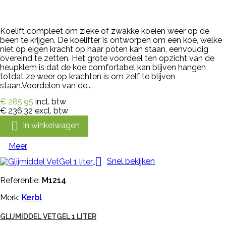
Koelift compleet om zieke of zwakke koeien weer op de
been te krijgen. De koelifter is ontworpen om een koe, welke
niet op eigen kracht op haar poten kan staan, eenvoudig
overeind te zetten. Het grote voordeel ten opzicht van de
heupklem is dat de koe comfortabel kan blijven hangen
totdat ze weer op krachten is om zelf te blijven
staan.Voordelen van de...
€ 285,95
incl. btw
€ 236,32
excl. btw

In winkelwagen
Meer

Snel bekijken
Referentie:
M1214
Merk:
Kerbl
GLIJMIDDEL VETGEL 1 LITER