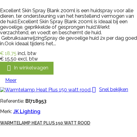
Excellent Skin Spray Blank 200ml is een huidspray voor alle
dieren, ter ondersteuning van het herstellend vermogen van
de huid.Excellent Skin Spray Blank 200ml is ideaal bij een
gevoelige, geprikkelde of gesprongen huid.Werkt
verzachtend, en voedt en beschermt de huid.
GebruiksaanwijzingSpray de gevoelige huid 2x per dag goed
in.Ook ideaal tijdens het...
€ 18,75
incl. btw
€ 15,50
excl. btw

In winkelwagen
Meer

Snel bekijken
Referentie:
BI718953
Merk:
JK Lighting
WARMTELAMP HEAT PLUS 150 WATT ROOD