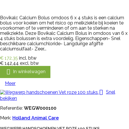
Bovikalc Calcium Bolus omdoos 6 x 4 stuks is een calcium
bolus voor koeien om het risico op melkziekte bij koeien te
voorkomen of te verminderen of om aan te sterken na
melkziekte. Deze Bovikalc Calcium Bolus in omdoos van 6 x
4 stuks bolussen is extra voordelig. Eigenschappen- Snel
beschikbare calciumchloride- Langdurige afgifte
calciumsulfaat- Zeer...
€ 172,35
incl. btw
€ 142,44
excl. btw

In winkelwagen
Meer

Snel
bekijken
Referentie:
WEGW000100
Merk:
Holland Animal Care
WEGWERP HANDSCHOENEN VET ROZE 100 STUKS