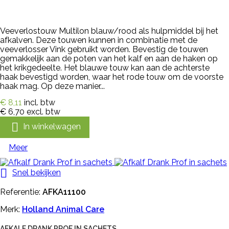
Veeverlostouw Multilon blauw/rood als hulpmiddel bij het
afkalven. Deze touwen kunnen in combinatie met de
veeverlosser Vink gebruikt worden. Bevestig de touwen
gemakkelijk aan de poten van het kalf en aan de haken op
het krikgedeelte. Het blauwe touw kan aan de achterste
haak bevestigd worden, waar het rode touw om de voorste
haak mag. Op deze manier...
€ 8,11
incl. btw
€ 6,70
excl. btw

In winkelwagen
Meer

Snel bekijken
Referentie:
AFKA11100
Merk:
Holland Animal Care
AFKALF DRANK PROF IN SACHETS