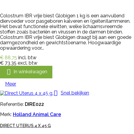
Colostrum IBR vrije biest Globigen 1 kg is een aanvullend
diervoeder voor pasgeboren kalveren en (geiten)lammeren.
Het bevat functionele eiwitten, welke lichaamsvreemde
stoffen zoals bacteriën en virussen in de darmen binden.
Colostrum IBR vrije biest Globigen draagt bij aan een goede
darmgezondheid en gewichtstoename. Hoogwaardige
opwaardering voor...
€ 88,75
incl. btw
€ 73,35
excl. btw

In winkelwagen
Meer

Snel bekijken
Referentie:
DIRE022
Merk:
Holland Animal Care
DIRECT UTERUS 4 X 45 G