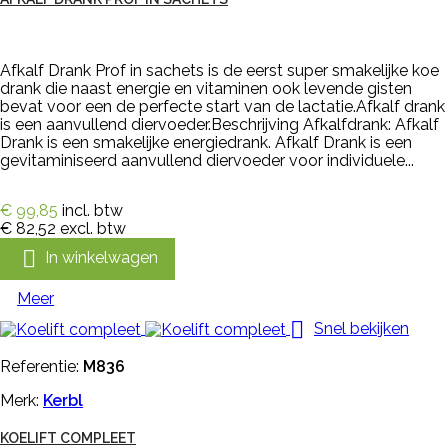
Afkalf Drank Prof in sachets is de eerst super smakelijke koe
drank die naast energie en vitaminen ook levende gisten
bevat voor een de perfecte start van de lactatie.Afkalf drank
is een aanvullend diervoeder.Beschrijving Afkalfdrank: Afkalf
Drank is een smakelijke energiedrank. Afkalf Drank is een
gevitaminiseerd aanvullend diervoeder voor individuele...
€ 99,85
incl. btw
€ 82,52
excl. btw

In winkelwagen
Meer

Snel bekijken
Referentie:
M836
Merk:
Kerbl
KOELIFT COMPLEET