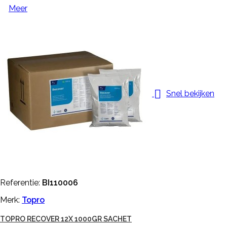
Meer

Snel bekijken
Referentie:
BI110006
Merk:
Topro
TOPRO RECOVER 12X 1000GR SACHET