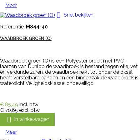
Meer

Snel bekijken
Referentie:
M844-40
WAADBROEK GROEN (O)
Waadbroek groen (O) is een Polyester broek met PVC-
laarzen van Dunlop de waadbroek is bestand tegen olie, vet
en verdunde zuren. de waadbroek reikt tot onder de oksel
heeft verstelbare banden en een binnenzak de waadbroek is
waterdicht Veiligheidsklasse: onbeveiligd.
€ 85,49
incl. btw
€ 70,65
excl. btw

In winkelwagen
Meer