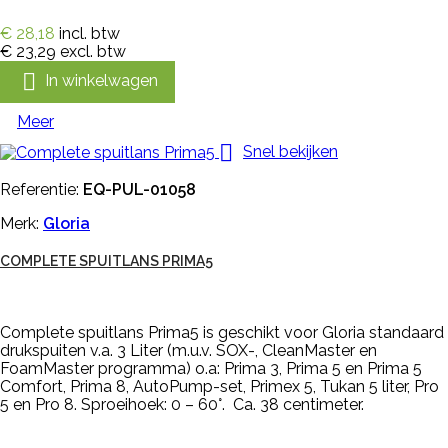
€ 28,18
incl. btw
€ 23,29
excl. btw

In winkelwagen
Meer

Snel bekijken
Referentie:
EQ-PUL-01058
Merk:
Gloria
COMPLETE SPUITLANS PRIMA5
Complete spuitlans Prima5 is geschikt voor Gloria standaard
drukspuiten v.a. 3 Liter (m.u.v. SOX-, CleanMaster en
FoamMaster programma) o.a: Prima 3, Prima 5 en Prima 5
Comfort, Prima 8, AutoPump-set, Primex 5, Tukan 5 liter, Pro
5 en Pro 8. Sproeihoek: 0 – 60°. Ca. 38 centimeter.