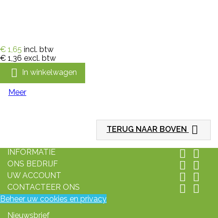
€ 1,65
incl. btw
€ 1,36
excl. btw

In winkelwagen
Meer

TERUG NAAR BOVEN
INFORMATIE


ONS BEDRIJF


UW ACCOUNT


CONTACTEER ONS


Beheer uw cookies en privacy
Nieuwsbrief