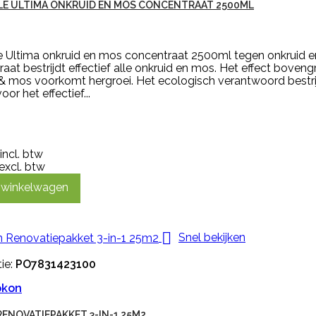
E ULTIMA ONKRUID EN MOS CONCENTRAAT 2500ML
e Ultima onkruid en mos concentraat 2500ml tegen onkruid e
aat bestrijdt effectief alle onkruid en mos. Het effect bovengr
 & mos voorkomt hergroei. Het ecologisch verantwoord bestr
or het effectief...
incl. btw
excl. btw
n winkelwagen

Snel bekijken
ie:
PO7831423100
okon
ENOVATIEPAKKET 3-IN-1 25M2