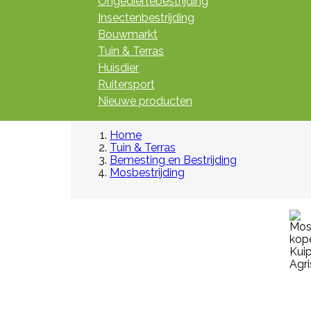
Ongediertebestrijding
Insectenbestrijding
Bouwmarkt
Tuin & Terras
Huisdier
Ruitersport
Nieuwe producten
Home
Tuin & Terras
Bemesting en Bestrijding
Mosbestrijding

Snel
bekijken
Referentie:
M643-G
NEKPLAATJE BLANCO GEEL