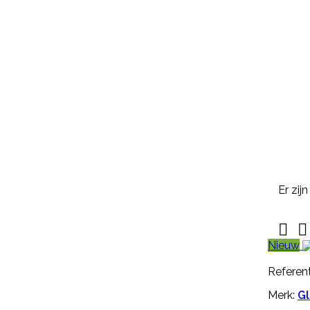

Snel bekijken
Referentie:
M1477
Merk:
Kerbl
KALVERSPEEN HONING
TRANSPARANT 10 CM
Kalverspeen honing transparant
10 cm is een speen van rubber
met kruisperforatie. Deze
kalverspeen is transparant en
Er zij
heeft een lengte van 10 cm
€ 1,35
incl. btw
€ 1,12
excl. btw



Nieuw
In winkelwagen
Referent
Meer

Merk:
Gl