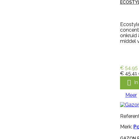
ECOSTYL

In winkelwagen
Meer
Ecostyl
concentr
onkruid
middel vo

Snel bekijken
Referentie:
IN-PYR-91081A
€ 54,95
Merk:
Edialux
€ 45,41

VEERUST SUPER SPRAY RUND
I
OMDOOS 12 X 600 ML
Meer
Veerust Super Spray Rund
omdoos 12 x 600 ml vliegenspray
extra voordelig. Met Veerust
Referent
voorkomt u jeuk, hinder en onrust
bij uw vee. Veerust zorgt ervoor
Merk:
P
dat vliegen op afstand blijven.
Veerust is een vliegenspray voor
GAZON R