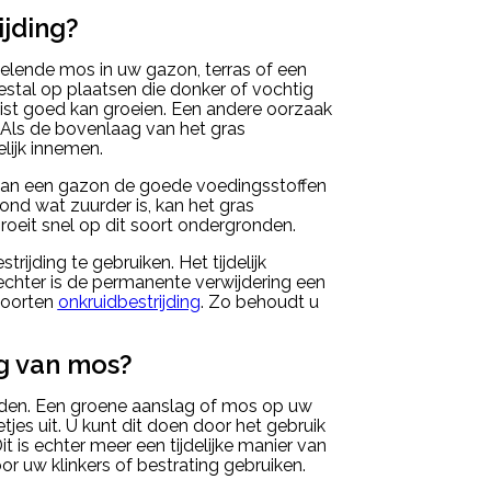
jding?
velende mos in uw gazon, terras of een
estal op plaatsen die donker of vochtig
juist goed kan groeien. Een andere oorzaak
r. Als de bovenlaag van het gras
lijk innemen.
 van een gazon de goede voedingsstoffen
ond wat zuurder is, kan het gras
eit snel op dit soort ondergronden.
ijding te gebruiken. Het tijdelijk
 echter is de permanente verwijdering een
 soorten
onkruidbestrijding
. Zo behoudt u
g van mos?
ijden. Een groene aanslag of mos op uw
etjes uit. U kunt dit doen door het gebruik
 is echter meer een tijdelijke manier van
r uw klinkers of bestrating gebruiken.