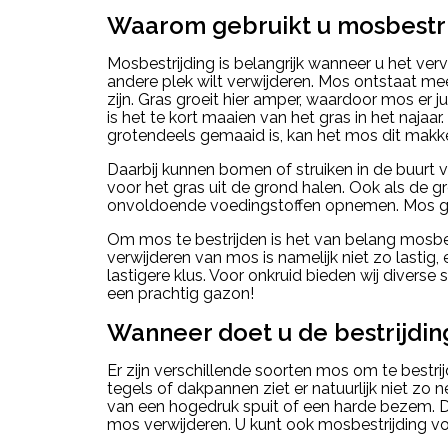
Waarom gebruikt u mosbestri
Mosbestrijding is belangrijk wanneer u het ver
andere plek wilt verwijderen. Mos ontstaat me
zijn. Gras groeit hier amper, waardoor mos er 
is het te kort maaien van het gras in het najaa
grotendeels gemaaid is, kan het mos dit makke
Daarbij kunnen bomen of struiken in de buurt
voor het gras uit de grond halen. Ook als de gr
onvoldoende voedingstoffen opnemen. Mos gro
Om mos te bestrijden is het van belang mosbestr
verwijderen van mos is namelijk niet zo lastig,
lastigere klus. Voor onkruid bieden wij diverse
een prachtig gazon!
Wanneer doet u de bestrijdin
Er zijn verschillende soorten mos om te bestr
tegels of dakpannen ziet er natuurlijk niet zo n
van een hogedruk spuit of een harde bezem. Dit
mos verwijderen. U kunt ook mosbestrijding voo