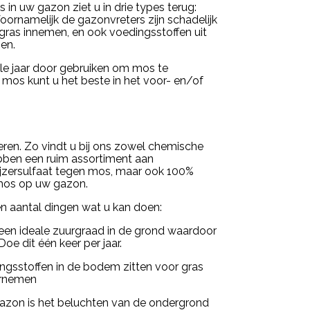
s in uw gazon ziet u in drie types terug:
Voornamelijk de gazonvreters zijn schadelijk
ras innemen, en ook voedingsstoffen uit
en.
ele jaar door gebruiken om mos te
 mos kunt u het beste in het voor- en/of
ren. Zo vindt u bij ons zowel chemische
ebben een ruim assortiment aan
 ijzersulfaat tegen mos, maar ook 100%
 mos op uw gazon.
 aantal dingen wat u kan doen:
 een ideale zuurgraad in de grond waardoor
oe dit één keer per jaar.
gsstoffen in de bodem zitten voor gras
ernemen
gazon is het beluchten van de ondergrond