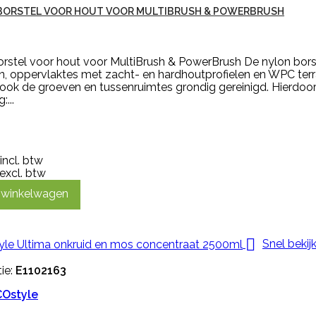
 BORSTEL VOOR HOUT VOOR MULTIBRUSH & POWERBRUSH
orstel voor hout voor MultiBrush & PowerBrush De nylon borst
n, oppervlaktes met zacht- en hardhoutprofielen en WPC terra
ok de groeven en tussenruimtes grondig gereinigd. Hierdoor 
...
incl. btw
excl. btw
n winkelwagen

Snel bekij
ie:
E1102163
Ostyle