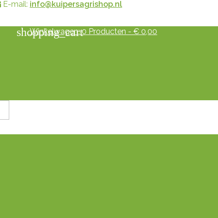
E-mail:
info@kuipersagrishop.nl
shopping_cart
Winkelwagen:
0
Producten - € 0,00