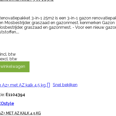
enovatiepakket 3-in-1 25m2 is een 3-in-1 gazon renovatiepa
en Mosbestrijder, graszaad en gazonmest. kenmerken Gazon R
 Mosbestrijder, graszaad en gazonmest. - Voor een nieuw gaz
stoffen....
incl. btw
excl. btw
n winkelwagen

Snel bekijken
ie:
E1104394
Ostyle
Z+ MET AZ KALK 4.5 KG