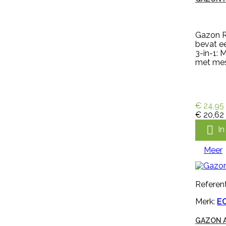
de bestrijding van vliegen op
rundvee en paarden. Veerust is
ook te gebruiken als vliegenspray
in melkstal en verblijfplaatsen van
Gazon R
vee....
bevat e
€ 173,31
incl. btw
3-in-1:
€ 159,00
excl. btw
met mest

In winkelwagen
Meer
€ 24,95
€ 20,62


I
Snel bekijken
Referentie:
IN-DEL-
Meer
90006/KOTH0055
Merk:
Bayer Prof
Referent
BAYER K-OTHRINE 7,5 SC
Merk:
EC
STALSPUITMIDDEL
GAZON A