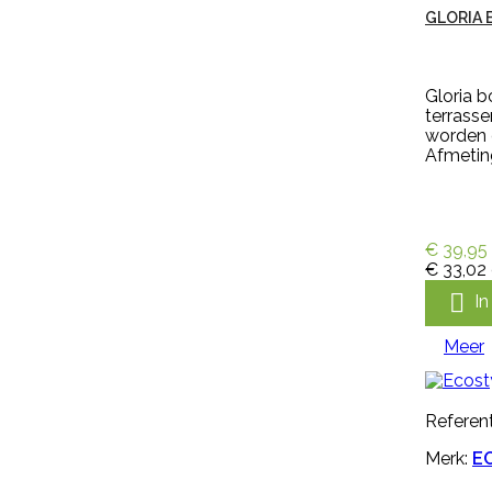
Snel bekijken
GLORIA
Referentie:
M297256
Merk:
Keron
Gloria b
terrasse
HANDSCHOEN KERON FLETEX
worden o
Afmeting:
Handschoen Keron Fletex is een
volledig gecoat latex met
katoenen voering, licht, flexibel en
€ 39,95
zweetabsorberend. De
€ 33,02
handschoen Keron Fletex is zeer
elastisch en vloeistofdicht en

I
heeft een lange kap, voor
optimale bescherming van
Meer
onderarmen. De handschoen
heeft een geruwde en dubbel
gedompelde hand voor goede
grip bij natte en droge
Referent
omstandigheden en is...
€ 5,99
incl. btw
Merk:
EC
€ 4,95
excl. btw