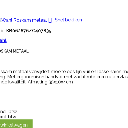

Snel bekijken
ie:
KB062676/C407835
ahl
OSKAM METAAL
kam metaal verwijdert moeiteloos fijn vuil en losse haren 
ing. Met ergonomisch handvat met zacht rubberen oppervlak
ende kwaliteit. Afmeting 35x10x4cm
incl. btw
xcl. btw
n winkelwagen