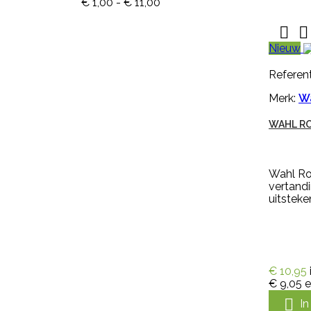
€ 1,00 - € 11,00



Snel
Nieuw
bekijken
Referent
Referentie:
M643-G
Merk:
W
NEKPLAATJE BLANCO GEEL
WAHL R
Nekplaatje blanco geel is geschikt
voor om de hals van schapen,
Wahl Ros
geiten of koeien. Dit nekplaatje
vertand
zonder nummer is gemaakt van
uitstek
kwaliteits EVA, duidelijk afleesbaar
en makkelijk aan te brengen. Een
nekplaatje wordt vaak door
een rubber nekkoord / karrubber
(nr. M608) of nylon nekkoord (nr.
M1061) met een harpsluitting (nr.
€ 10,95
30005) of een simplex-haakje (
€ 9,05
e
NR....

I
€ 0,94
incl. btw