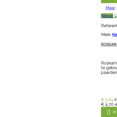
€ 0,78
excl. btw
Meer

In winkelwagen
Nieuw
Meer
Referent

Snel
bekijken
Merk:
Ke
Referentie:
HB-OHB-
ROSKAM 
09014/MGEN250
GENOXONE ZX 250ML
Roskam 
te gebru
paarden
Genoxone ZX 250ml tegen de
meest voorkomende lastige
onkruiden zoals paardenbloemen,
brandnetels, heermoes, distels en
zevenblad. Genoxone ZX gaat
vanaf nu de strijd aan tegen alle
€ 5,69
i
hardnekkige onkruiden! Dit nieuwe
€ 4,70
e
middel is zeer breed inzetbaar

I
tegen de meest voorkomende