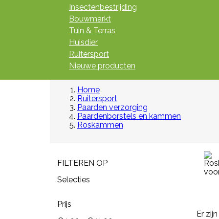
Insectenbestrijding
Bouwmarkt
Tuin & Terras
Huisdier
Ruitersport
Nieuwe producten
Home
Ruitersport
Paarden verzorging
Paardenborstels en kammen
Roskammen
FILTEREN OP
Selecties
Prijs
Er zij