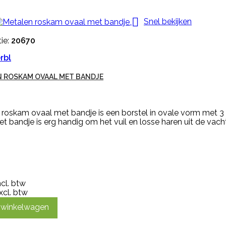

Snel bekijken
ie:
20670
rbl
 ROSKAM OVAAL MET BANDJE
 roskam ovaal met bandje is een borstel in ovale vorm met 3
t bandje is erg handig om het vuil en losse haren uit de vach
ncl. btw
xcl. btw
n winkelwagen