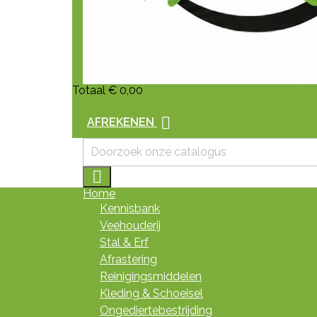
Totaal
€ 0,00

AFREKENEN

Home
Kennisbank
Veehouderij
Stal & Erf
Afrastering
Reinigingsmiddelen
Kleding & Schoeisel
Ongediertebestrijding