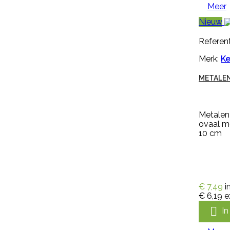
kalverspeen is transparant en
Meer
heeft een lengte van 10 cm
€ 1,35
incl. btw
Nieuw
€ 1,12
excl. btw
Referent

In winkelwagen
Merk:
Ke
Meer

METALEN
Snel bekijken
Referentie:
M297256
Metalen
ovaal me
Merk:
Keron
10 cm
HANDSCHOEN KERON FLETEX
Handschoen Keron Fletex is een
€ 7,49
i
volledig gecoat latex met
€ 6,19
e
katoenen voering, licht, flexibel en
zweetabsorberend. De

I
handschoen Keron Fletex is zeer
elastisch en vloeistofdicht en