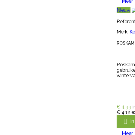
Meer
heeft een lange kap, voor
optimale bescherming van
Nieuw
onderarmen. De handschoen
heeft een geruwde en dubbel
Referent
gedompelde hand voor goede
grip bij natte en droge
Merk:
Ke
omstandigheden en is...
€ 5,99
incl. btw
ROSKAM 
€ 4,95
excl. btw

In winkelwagen
Roskam h
Meer
gebruike
winterva

Snel bekijken
€ 4,99
i
Referentie:
IN-PYR-91081A
€ 4,12
e

Merk:
Edialux
I
VEERUST SUPER SPRAY RUND
Meer