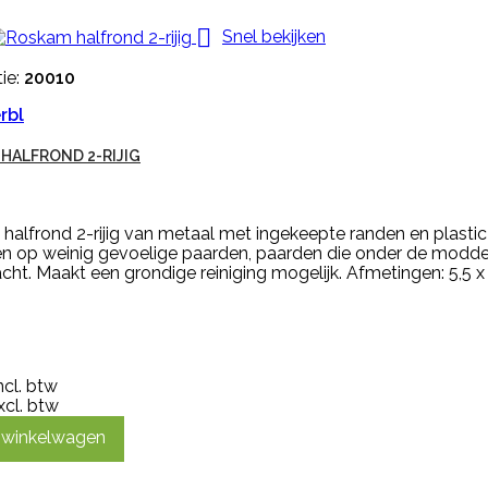

Snel bekijken
ie:
20010
rbl
HALFROND 2-RIJIG
alfrond 2-rijig van metaal met ingekeepte randen en plastic 
n op weinig gevoelige paarden, paarden die onder de modder
cht. Maakt een grondige reiniging mogelijk. Afmetingen: 5,5 x
ncl. btw
xcl. btw
n winkelwagen