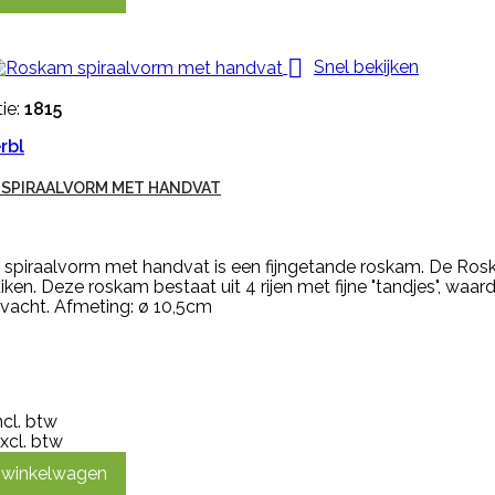

Snel bekijken
ie:
1815
rbl
SPIRAALVORM MET HANDVAT
spiraalvorm met handvat is een fijngetande roskam. De Ros
iken. Deze roskam bestaat uit 4 rijen met fijne "tandjes", waa
vacht. Afmeting: ø 10,5cm
ncl. btw
xcl. btw
n winkelwagen