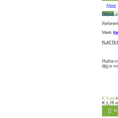
lastige onkruiden zoals
Meer
paardenbloemen, brandnetels,
heermoes, distels en zevenblad....
Nieuw
€ 36,95
incl. btw
€ 30,54
excl. btw
Referent

In winkelwagen
Merk:
Ke
Meer
PLATTE 

Snel bekijken
Platte r
rijig is
Referentie:
M1477
Merk:
Kerbl
KALVERSPEEN HONING
TRANSPARANT 10 CM
€ 6,99
i
€ 5,78
e
Kalverspeen honing transparant
10 cm is een speen van rubber

I
met kruisperforatie. Deze