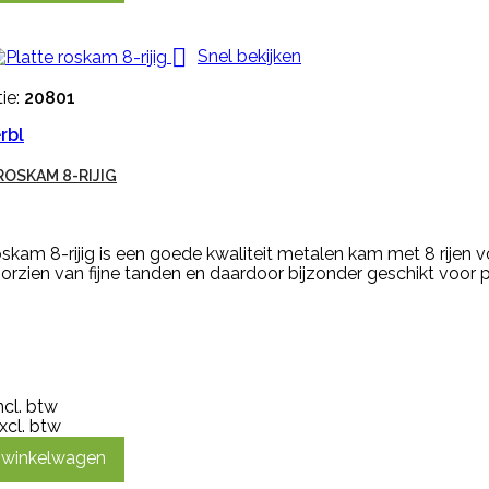

Snel bekijken
ie:
20801
rbl
ROSKAM 8-RIJIG
oskam 8-rijig is een goede kwaliteit metalen kam met 8 rijen 
 voorzien van fijne tanden en daardoor bijzonder geschikt voor
ncl. btw
xcl. btw
n winkelwagen