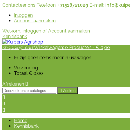
Contacteer ons
Telefoon:
+31518721029
E-mail:
info@kuipe
Inloggen
Account aanmaken
Welkom,
Inloggen
of
Account aanmaken
Kennisbank
shopping_cart
Winkelwagen:
0
Producten - € 0,00
Er zijn geen items meer in uw wagen
Verzending
Totaal
€ 0,00
Afrekenen


Zoeken



Home
Kennisbank