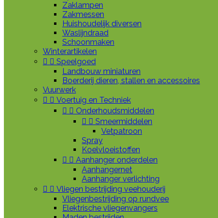
Zaklampen
Zakmessen
Huishoudelijk diversen
Waslijndraad
Schoonmaken
Winterartikelen


Speelgoed
Landbouw miniaturen
Boerderij dieren, stallen en accessoires
Vuurwerk


Voertuig en Techniek


Onderhoudsmiddelen


Smeermiddelen
Vetpatroon
Spray
Koelvloeistoffen


Aanhanger onderdelen
Aanhangernet
Aanhanger verlichting


Vliegen bestrijding veehouderij
Vliegenbestrijding op rundvee
Elektrische vliegenvangers
Maden bestrijden