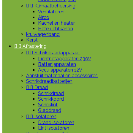


Klimaatbeheersing
Ventilatoren
Airco
Kachel en heater
Heteluchtkanon
kruiwagenband
Kerst


Afrastering


Schrikdraadapparaat
Lichtnetapparaten 230V
Batterijapparaten
Accu apparaten 12V
Aansluitmateriaal en accessoires
Schrikdraadbatterijen


Draad
Schrikdraad
Schrikkoord
Schriklint
Gladdraad


Isolatoren
Draad isolatoren
Lint isolatoren