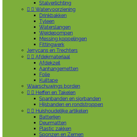
Stalverlichting


Watervoorziening
Drinkbakken
Tyleen
Waterslangen
Weidepompen
Messing koppelingen
Fittingwerk
Jerrycans en Trechters


Afdekmateriaal
Afdekzeil
Aanhangernetten
Folie
Kuiltape
Waarschuwings borden


Heffen en Takelen
Spanbanden en sjorbanden
Hijsbanden en rondstroppen


Huishoudelijke artikelen
Batterijen
Deurmatten
Plastic zakken
Sponzen en Zemen