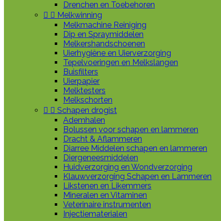
Drenchen en Toebehoren


Melkwinning
Melkmachine Reiniging
Dip en Spraymiddelen
Melkershandschoenen
Uierhygiëne en Uierverzorging
Tepelvoeringen en Melkslangen
Buisfilters
Uierpapier
Melktesters
Melkschorten


Schapen drogist
Ademhalen
Bolussen voor schapen en lammeren
Dracht & Aflammeren
Diarree Middelen schapen en lammeren
Diergeneesmiddelen
Huidverzorging en Wondverzorging
Klauwverzorging Schapen en Lammeren
Likstenen en Likemmers
Mineralen en Vitaminen
Veterinaire instrumenten
Injectiematerialen