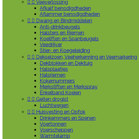


Veeverlossing
Afkalf benodigdheden
Aflammer benodigdheden


Dwang en Bindmiddelen
Anti-drinkbeugels
Halsters en Riemen
Koeliften en Spanbeugels
Veedrijver
Stier- en Koegeleiding


Dekseizoen, Veeherkenning en Veemarkering
Dekblokken en Dektuig
Halsplaatjes
Halsriemen
Kokernummers
Merkstiften en Merkspray
Enkelband Koeien


Geiten drogist
Luchtwegen


Huisvesting en Opfok
Drinkemmers en Spenen
Voertonnen
Voerscheppen
Warmtelamp