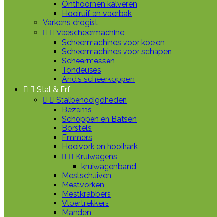
Onthoornen kalveren
Hooiruif en voerbak
Varkens drogist


Veescheermachine
Scheermachines voor koeien
Scheermachines voor schapen
Scheermessen
Tondeuses
Andis scheerkoppen


Stal & Erf


Stalbenodigdheden
Bezems
Schoppen en Batsen
Borstels
Emmers
Hooivork en hooihark


Kruiwagens
kruiwagenband
Mestschuiven
Mestvorken
Mestkrabbers
Vloertrekkers
Manden