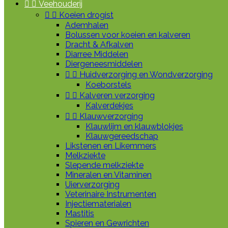


Veehouderij


Koeien drogist
Ademhalen
Bolussen voor koeien en kalveren
Dracht & Afkalven
Diarree Middelen
Diergeneesmiddelen


Huidverzorging en Wondverzorging
Koeborstels


Kalveren verzorging
Kalverdekjes


Klauwverzorging
Klauwlijm en klauwblokjes
Klauwgereedschap
Likstenen en Likemmers
Melkziekte
Slepende melkziekte
Mineralen en Vitaminen
Uierverzorging
Veterinaire Instrumenten
Injectiematerialen
Mastitis
Spieren en Gewrichten