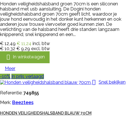
Honden veiligheidshalsband groen 70cm is een siliconen
halsband met usb aansluiting. De Dogini honden
veiligheidshalsband groen 70cm geeft licht, waardoor je
jouw hond eenvoudig in het donker kunt herkennen en ook
anderen jouw trouwe viervoeter goed kunnen zien. De
verlichting van de halsband heeft drie standen: langzaam
knipperend, snel knipperend en een...
€ 12,49
€ 11,24
incl. btw
€ 10,32
€ 9,29
excl. btw

In winkelwagen
Meer
-10%
In prijs verlaagd

Snel bekijken
Referentie:
749855
Merk:
Beeztees
HONDEN VEILIGHEIDSHALSBAND BLAUW 70CM