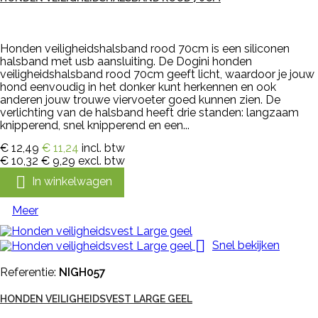
Honden veiligheidshalsband rood 70cm is een siliconen
halsband met usb aansluiting. De Dogini honden
veiligheidshalsband rood 70cm geeft licht, waardoor je jouw
hond eenvoudig in het donker kunt herkennen en ook
anderen jouw trouwe viervoeter goed kunnen zien. De
verlichting van de halsband heeft drie standen: langzaam
knipperend, snel knipperend en een...
€ 12,49
€ 11,24
incl. btw
€ 10,32
€ 9,29
excl. btw

In winkelwagen
Meer

Snel bekijken
Referentie:
NIGH057
HONDEN VEILIGHEIDSVEST LARGE GEEL