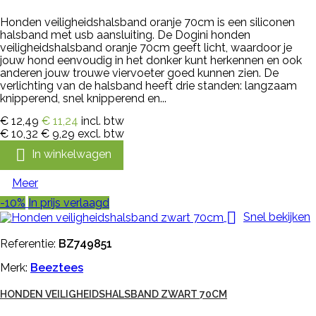
Honden veiligheidshalsband oranje 70cm is een siliconen
halsband met usb aansluiting. De Dogini honden
veiligheidshalsband oranje 70cm geeft licht, waardoor je
jouw hond eenvoudig in het donker kunt herkennen en ook
anderen jouw trouwe viervoeter goed kunnen zien. De
verlichting van de halsband heeft drie standen: langzaam
knipperend, snel knipperend en...
€ 12,49
€ 11,24
incl. btw
€ 10,32
€ 9,29
excl. btw

In winkelwagen
Meer
-10%
In prijs verlaagd

Snel bekijken
Referentie:
BZ749851
Merk:
Beeztees
HONDEN VEILIGHEIDSHALSBAND ZWART 70CM