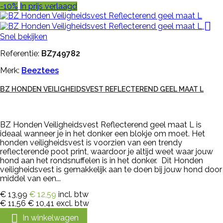
-10%
In prijs verlaagd

Snel bekijken
Referentie:
BZ749782
Merk:
Beeztees
BZ HONDEN VEILIGHEIDSVEST REFLECTEREND GEEL MAAT L
BZ Honden Veiligheidsvest Reflecterend geel maat L is
ideaal wanneer je in het donker een blokje om moet. Het
honden veiligheidsvest is voorzien van een trendy
reflecterende poot print, waardoor je altijd weet waar jouw
hond aan het rondsnuffelen is in het donker. Dit Honden
veiligheidsvest is gemakkelijk aan te doen bij jouw hond door
middel van een...
€ 13,99
€ 12,59
incl. btw
€ 11,56
€ 10,41
excl. btw

In winkelwagen