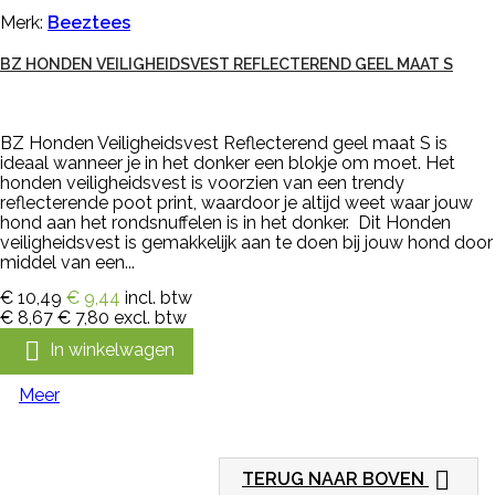
Merk:
Beeztees
BZ HONDEN VEILIGHEIDSVEST REFLECTEREND GEEL MAAT S
BZ Honden Veiligheidsvest Reflecterend geel maat S is
ideaal wanneer je in het donker een blokje om moet. Het
honden veiligheidsvest is voorzien van een trendy
reflecterende poot print, waardoor je altijd weet waar jouw
hond aan het rondsnuffelen is in het donker. Dit Honden
veiligheidsvest is gemakkelijk aan te doen bij jouw hond door
middel van een...
€ 10,49
€ 9,44
incl. btw
€ 8,67
€ 7,80
excl. btw

In winkelwagen
Meer

TERUG NAAR BOVEN