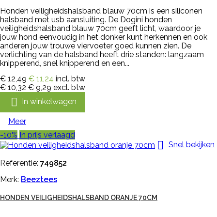
Honden veiligheidshalsband blauw 70cm is een siliconen
halsband met usb aansluiting. De Dogini honden
veiligheidshalsband blauw 70cm geeft licht, waardoor je
jouw hond eenvoudig in het donker kunt herkennen en ook
anderen jouw trouwe viervoeter goed kunnen zien. De
verlichting van de halsband heeft drie standen: langzaam
knipperend, snel knipperend en een...
€ 12,49
€ 11,24
incl. btw
€ 10,32
€ 9,29
excl. btw

In winkelwagen
Meer
-10%
In prijs verlaagd

Snel bekijken
Referentie:
749852
Merk:
Beeztees
HONDEN VEILIGHEIDSHALSBAND ORANJE 70CM