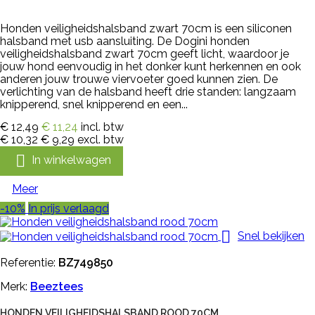
Honden veiligheidshalsband zwart 70cm is een siliconen
halsband met usb aansluiting. De Dogini honden
veiligheidshalsband zwart 70cm geeft licht, waardoor je
jouw hond eenvoudig in het donker kunt herkennen en ook
anderen jouw trouwe viervoeter goed kunnen zien. De
verlichting van de halsband heeft drie standen: langzaam
knipperend, snel knipperend en een...
€ 12,49
€ 11,24
incl. btw
€ 10,32
€ 9,29
excl. btw

In winkelwagen
Meer
-10%
In prijs verlaagd

Snel bekijken
Referentie:
BZ749850
Merk:
Beeztees
HONDEN VEILIGHEIDSHALSBAND ROOD 70CM