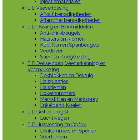
Injectiematerialen


Veeverlossing
Afkalf benodigdheden
Aflammer benodigdheden


Dwang en Bindmiddelen
Anti-drinkbeugels
Halsters en Riemen
Koeliften en Spanbeugels
Veedrijver
Stier- en Koegeleiding


Dekseizoen, Veeherkenning en
Veemarkering
Dekblokken en Dektuig
Halsplaatjes
Halsriemen
Kokernummers
Merkstiften en Merkspray
Enkelband Koeien


Geiten drogist
Luchtwegen


Huisvesting en Opfok
Drinkemmers en Spenen
Voertonnen