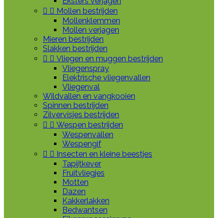
Eksters verjagen


Mollen bestrijden
Mollenklemmen
Mollen verjagen
Mieren bestrijden
Slakken bestrijden


Vliegen en muggen bestrijden
Vliegenspray
Elektrische vliegenvallen
Vliegenval
Wildvallen en vangkooien
Spinnen bestrijden
Zilvervisjes bestrijden


Wespen bestrijden
Wespenvallen
Wespengif


Insecten en kleine beestjes
Tapijtkever
Fruitvliegjes
Motten
Dazen
Kakkerlakken
Bedwantsen