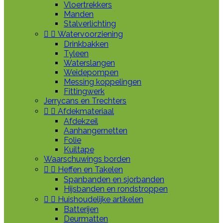
Vloertrekkers
Manden
Stalverlichting


Watervoorziening
Drinkbakken
Tyleen
Waterslangen
Weidepompen
Messing koppelingen
Fittingwerk
Jerrycans en Trechters


Afdekmateriaal
Afdekzeil
Aanhangernetten
Folie
Kuiltape
Waarschuwings borden


Heffen en Takelen
Spanbanden en sjorbanden
Hijsbanden en rondstroppen


Huishoudelijke artikelen
Batterijen
Deurmatten