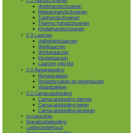


Handschoenen
Werkhandschoenen
Melkershandschoenen
Tuinhandschoenen
Thermo handschoenen
Kinderhandschoenen


Laarzen
Veiligheidslaarzen
Werklaarzen
Winterlaarzen
Kinderlaarzen
Laarzen vrije tijd


Regenkleding
Regenpakken
Regenbroeken en regenjassen
Waadpakken


Carnavalskleding
Carnavalskleding dames
Carnavalskleding heren
Carnavalskleding kinderen
Accessoires
Signalisatiekleding
Lederonderhoud