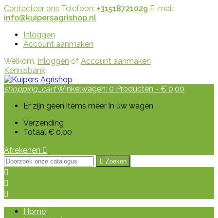
Contacteer ons
Telefoon:
+31518721029
E-mail:
info@kuipersagrishop.nl
Inloggen
Account aanmaken
Welkom,
Inloggen
of
Account aanmaken
Kennisbank
shopping_cart
Winkelwagen:
0
Producten - € 0,00
Er zijn geen items meer in uw wagen
Verzending
Totaal
€ 0,00
Afrekenen


Zoeken



Home