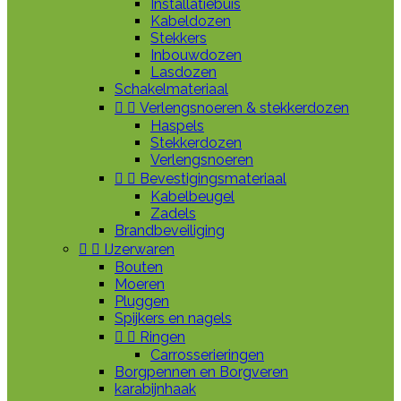
Installatiebuis
Kabeldozen
Stekkers
Inbouwdozen
Lasdozen
Schakelmateriaal


Verlengsnoeren & stekkerdozen
Haspels
Stekkerdozen
Verlengsnoeren


Bevestigingsmateriaal
Kabelbeugel
Zadels
Brandbeveiliging


IJzerwaren
Bouten
Moeren
Pluggen
Spijkers en nagels


Ringen
Carrosserieringen
Borgpennen en Borgveren
karabijnhaak