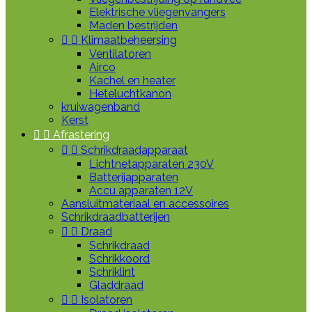
Elektrische vliegenvangers
Maden bestrijden


Klimaatbeheersing
Ventilatoren
Airco
Kachel en heater
Heteluchtkanon
kruiwagenband
Kerst


Afrastering


Schrikdraadapparaat
Lichtnetapparaten 230V
Batterijapparaten
Accu apparaten 12V
Aansluitmateriaal en accessoires
Schrikdraadbatterijen


Draad
Schrikdraad
Schrikkoord
Schriklint
Gladdraad


Isolatoren