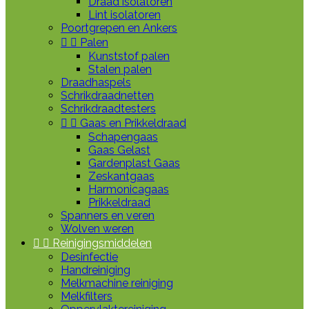
Draad isolatoren
Lint isolatoren
Poortgrepen en Ankers


Palen
Kunststof palen
Stalen palen
Draadhaspels
Schrikdraadnetten
Schrikdraadtesters


Gaas en Prikkeldraad
Schapengaas
Gaas Gelast
Gardenplast Gaas
Zeskantgaas
Harmonicagaas
Prikkeldraad
Spanners en veren
Wolven weren


Reinigingsmiddelen
Desinfectie
Handreiniging
Melkmachine reiniging
Melkfilters