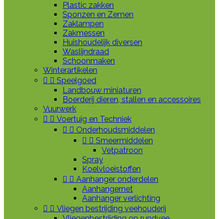
Plastic zakken
Sponzen en Zemen
Zaklampen
Zakmessen
Huishoudelijk diversen
Waslijndraad
Schoonmaken
Winterartikelen


Speelgoed
Landbouw miniaturen
Boerderij dieren, stallen en accessoires
Vuurwerk


Voertuig en Techniek


Onderhoudsmiddelen


Smeermiddelen
Vetpatroon
Spray
Koelvloeistoffen


Aanhanger onderdelen
Aanhangernet
Aanhanger verlichting


Vliegen bestrijding veehouderij
Vliegenbestrijding op rundvee