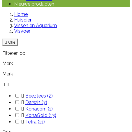
Nieuwe producten
Home
Huisdier
Vissen en Aquarium
Visvoer

Oké
Filteren op
Merk
Merk



Beeztees
(2)

Darwin
(7)

Konacorn
(1)

KonaGold
(13)

Tetra
(11)