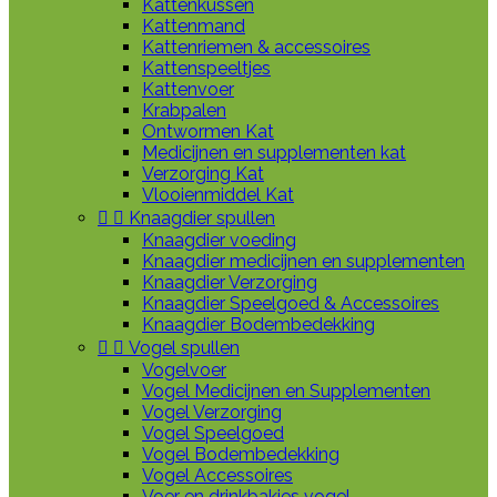
Kattenkussen
Kattenmand
Kattenriemen & accessoires
Kattenspeeltjes
Kattenvoer
Krabpalen
Ontwormen Kat
Medicijnen en supplementen kat
Verzorging Kat
Vlooienmiddel Kat


Knaagdier spullen
Knaagdier voeding
Knaagdier medicijnen en supplementen
Knaagdier Verzorging
Knaagdier Speelgoed & Accessoires
Knaagdier Bodembedekking


Vogel spullen
Vogelvoer
Vogel Medicijnen en Supplementen
Vogel Verzorging
Vogel Speelgoed
Vogel Bodembedekking
Vogel Accessoires
Voer en drinkbakjes vogel