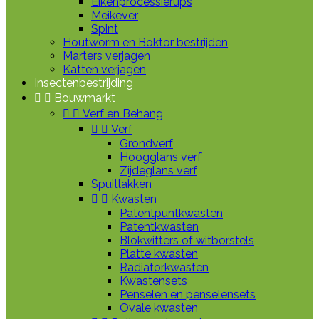
Eikenprocessierups
Meikever
Spint
Houtworm en Boktor bestrijden
Marters verjagen
Katten verjagen
Insectenbestrijding


Bouwmarkt


Verf en Behang


Verf
Grondverf
Hoogglans verf
Zijdeglans verf
Spuitlakken


Kwasten
Patentpuntkwasten
Patentkwasten
Blokwitters of witborstels
Platte kwasten
Radiatorkwasten
Kwastensets
Penselen en penselensets
Ovale kwasten