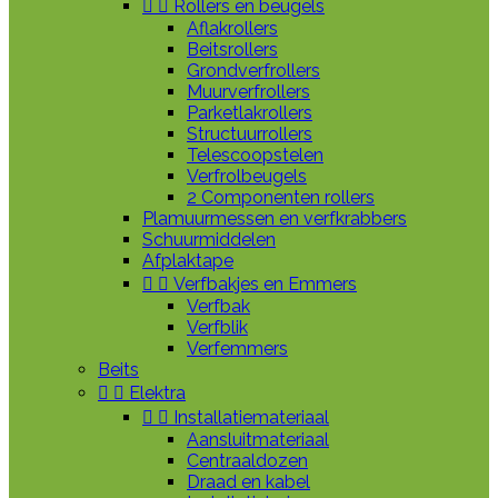


Rollers en beugels
Aflakrollers
Beitsrollers
Grondverfrollers
Muurverfrollers
Parketlakrollers
Structuurrollers
Telescoopstelen
Verfrolbeugels
2 Componenten rollers
Plamuurmessen en verfkrabbers
Schuurmiddelen
Afplaktape


Verfbakjes en Emmers
Verfbak
Verfblik
Verfemmers
Beits


Elektra


Installatiemateriaal
Aansluitmateriaal
Centraaldozen
Draad en kabel