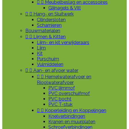


Meubelbeslag en accessoires
Glijnagels & Vilt


Hang- en Sluitwerk
Cilindersloten
Scharnieren
Bouwmaterialen


Lijmen & Kitten
Lijm- en kit verwijderaars
Lijm
Kit
Purschuim
Vulmiddelen


Aan- en afvoer water


Hemelwaterafvoer en
Rioolwaterafvoer
PVC lijmmof
PVC overschuifmof
PVC bocht
PVC T-stuk


Koperleiding en Koppelingen
Knelverbindingen
Kranen en muurplaten
Schroefverbindingen