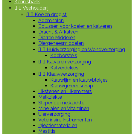
Kennisbank


Veehouderij


Koeien drogist
Ademhalen
Bolussen voor koeien en kalveren
Dracht & Afkalven
Diarree Middelen
Diergeneesmiddelen


Huidverzorging en Wondverzorging
Koeborstels


Kalveren verzorging
Kalverdekjes


Klauwverzorging
Klauwlijm en klauwblokjes
Klauwgereedschap
Likstenen en Likemmers
Melkziekte
Slepende melkziekte
Mineralen en Vitaminen
Uierverzorging
Veterinaire Instrumenten
Injectiematerialen
Mastitis