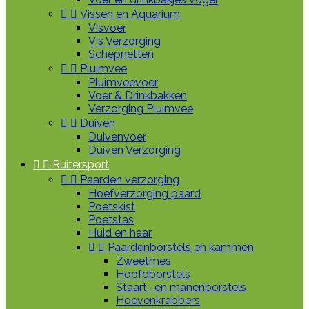


Vissen en Aquarium
Visvoer
Vis Verzorging
Schepnetten


Pluimvee
Pluimveevoer
Voer & Drinkbakken
Verzorging Pluimvee


Duiven
Duivenvoer
Duiven Verzorging


Ruitersport


Paarden verzorging
Hoefverzorging paard
Poetskist
Poetstas
Huid en haar


Paardenborstels en kammen
Zweetmes
Hoofdborstels
Staart- en manenborstels
Hoevenkrabbers