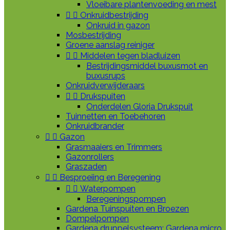
Vloeibare plantenvoeding en mest


Onkruidbestrijding
Onkruid in gazon
Mosbestrijding
Groene aanslag reiniger


Middelen tegen bladluizen
Bestrijdingsmiddel buxusmot en
buxusrups
Onkruidverwijderaars


Drukspuiten
Onderdelen Gloria Drukspuit
Tuinnetten en Toebehoren
Onkruidbrander


Gazon
Grasmaaiers en Trimmers
Gazonrollers
Graszaden


Besproeiing en Beregening


Waterpompen
Beregeningspompen
Gardena Tuinspuiten en Broezen
Dompelpompen
Gardena druppelsysteem: Gardena micro