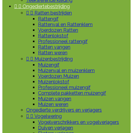
Teekwerende kleding


Ongediertebestrijding


Ratten bestrijden
Rattengif
Rattenval en Rattenklem
Voerdozen Ratten
Rattenlokstof
Professioneel rattengif
Ratten vangen
Ratten weren


Muizenbestrijding
Muizengif
Muizenval en muizenklem
Voerdozen Muizen
Muizenlokstof
Professioneel muizengif
Complete pakketten muizengif
Muizen vangen
Muizen weren
Ongedierte verdrijvers en verjagers


Vogelwering
Vogelverschrikkers en vogelverjagers
Duiven verjagen