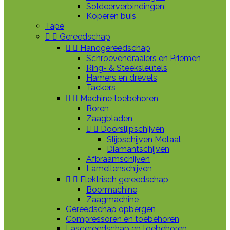
Soldeerverbindingen
Koperen buis
Tape


Gereedschap


Handgereedschap
Schroevendraaiers en Priemen
Ring- & Steeksleutels
Hamers en drevels
Tackers


Machine toebehoren
Boren
Zaagbladen


Doorslijpschijven
Slijpschijven Metaal
Diamantschijven
Afbraamschijven
Lamellenschijven


Elektrisch gereedschap
Boormachine
Zaagmachine
Gereedschap opbergen
Compressoren en toebehoren
Lasgereedschap en toebehoren