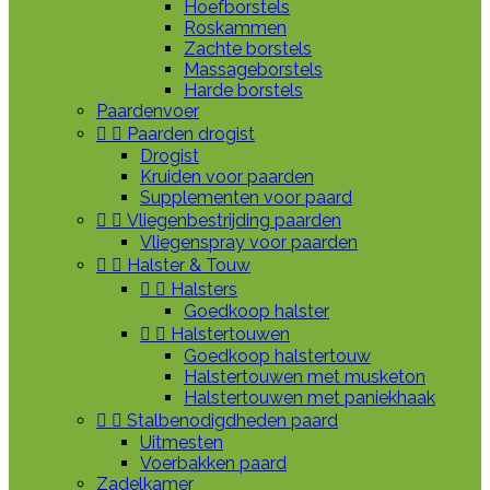
Hoefborstels
Roskammen
Zachte borstels
Massageborstels
Harde borstels
Paardenvoer


Paarden drogist
Drogist
Kruiden voor paarden
Supplementen voor paard


Vliegenbestrijding paarden
Vliegenspray voor paarden


Halster & Touw


Halsters
Goedkoop halster


Halstertouwen
Goedkoop halstertouw
Halstertouwen met musketon
Halstertouwen met paniekhaak


Stalbenodigdheden paard
Uitmesten
Voerbakken paard
Zadelkamer