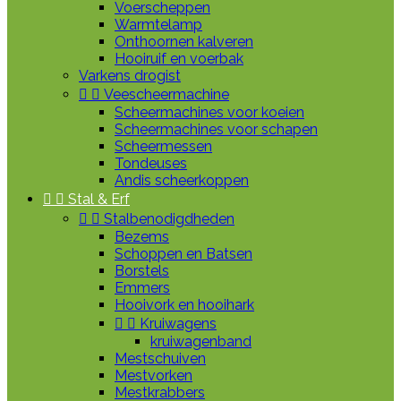
Voerscheppen
Warmtelamp
Onthoornen kalveren
Hooiruif en voerbak
Varkens drogist


Veescheermachine
Scheermachines voor koeien
Scheermachines voor schapen
Scheermessen
Tondeuses
Andis scheerkoppen


Stal & Erf


Stalbenodigdheden
Bezems
Schoppen en Batsen
Borstels
Emmers
Hooivork en hooihark


Kruiwagens
kruiwagenband
Mestschuiven
Mestvorken
Mestkrabbers