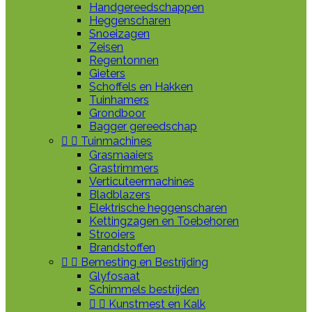
Handgereedschappen
Heggenscharen
Snoeizagen
Zeisen
Regentonnen
Gieters
Schoffels en Hakken
Tuinhamers
Grondboor
Bagger gereedschap


Tuinmachines
Grasmaaiers
Grastrimmers
Verticuteermachines
Bladblazers
Elektrische heggenscharen
Kettingzagen en Toebehoren
Strooiers
Brandstoffen


Bemesting en Bestrijding
Glyfosaat
Schimmels bestrijden


Kunstmest en Kalk