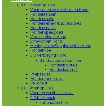


Honden spullen
Voerbakken en drinkbakken Hond
Hondenkussen
Hondenmand
Hondenriemen & accessoires
Hondensnacks
Hondenspeelgoed
Vlooienmiddel Hond
Ontwormen Hond
Medicijnen en Supplementen Hond
Hondenvoer


Verzorging Hond


Borstels en kammen
Hondenborstels
Hondenkammen
Poepzakjes
Hondentondeuses
Veiligheid


Katten spullen
Voer- en drinkbakken Kat


Kattenbak
kattenbakschep