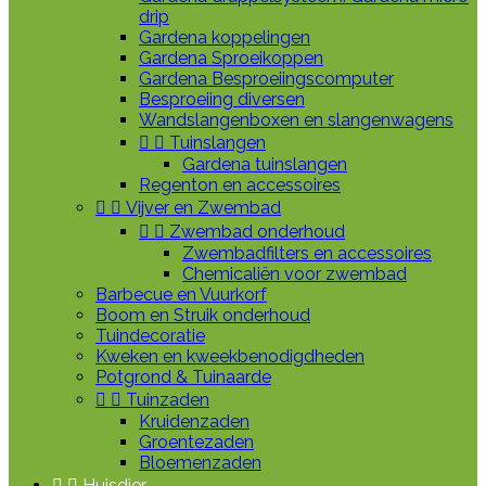
drip
Gardena koppelingen
Gardena Sproeikoppen
Gardena Besproeiingscomputer
Besproeiing diversen
Wandslangenboxen en slangenwagens


Tuinslangen
Gardena tuinslangen
Regenton en accessoires


Vijver en Zwembad


Zwembad onderhoud
Zwembadfilters en accessoires
Chemicaliën voor zwembad
Barbecue en Vuurkorf
Boom en Struik onderhoud
Tuindecoratie
Kweken en kweekbenodigdheden
Potgrond & Tuinaarde


Tuinzaden
Kruidenzaden
Groentezaden
Bloemenzaden


Huisdier