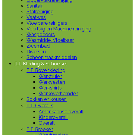
Oppervlaktereiniging
Sanitair
Stalreiniging
Vaatwas
Vloeibare reinigers
Voertuig en Machine reiniging
Waspoeders
Wasmiddel Vloeibaar
Zwembad
Diversen
Schoonmaakmiddelen


Kleding & Schoeisel


Bovenkleding
Werktruien
Werkvesten
Werkshirts
Werkoverhemden
Sokken en kousen


Overalls
Amerikaanse overall
Kinderoverall
Overall


Broeken