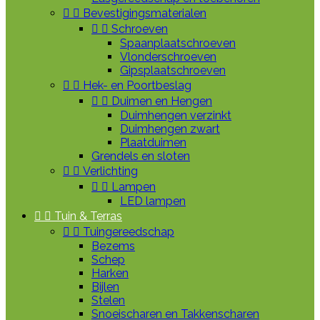


Bevestigingsmaterialen


Schroeven
Spaanplaatschroeven
Vlonderschroeven
Gipsplaatschroeven


Hek- en Poortbeslag


Duimen en Hengen
Duimhengen verzinkt
Duimhengen zwart
Plaatduimen
Grendels en sloten


Verlichting


Lampen
LED lampen


Tuin & Terras


Tuingereedschap
Bezems
Schep
Harken
Bijlen
Stelen
Snoeischaren en Takkenscharen