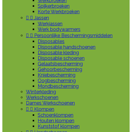
Werkbroeken
Spijkerbroeken
Korte Werkbroeken


Jassen
Werkjassen
Werk bodywarmers


Persoonlijke Beschermingsmiddelen
Disposables
Disposable handschoenen
Disposable kleding
Disposable schoenen
Gelaatsbescherming
Gehoorbescherming
Kniebescherming
Oogbescherming
Mondbescherming
Winterkleding
Werkschoenen
Dames Werkschoenen


Klompen
Schoenklompen
Houten klompen
Kunststof klompen