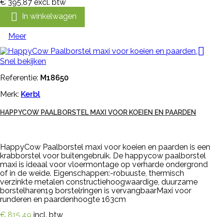
€ 395,87
excl. btw

In winkelwagen
Meer

Snel bekijken
Referentie:
M18650
Merk:
Kerbl
HAPPYCOW PAALBORSTEL MAXI VOOR KOEIEN EN PAARDEN
HappyCow Paalborstel maxi voor koeien en paarden is een
krabborstel voor buitengebruik. De happycow paalborstel
maxi is ideaal voor vloermontage op verharde ondergrond
of in de weide. Eigenschappen:-robuuste, thermisch
verzinkte metalen constructiehoogwaardige, duurzame
borstelharen19 borstelringen is vervangbaarMaxi voor
runderen en paardenhoogte 163cm
€ 815,49
incl. btw