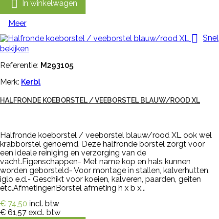

In winkelwagen
Meer

Snel
bekijken
Referentie:
M293105
Merk:
Kerbl
HALFRONDE KOEBORSTEL / VEEBORSTEL BLAUW/ROOD XL
Halfronde koeborstel / veeborstel blauw/rood XL ook wel
krabborstel genoemd. Deze halfronde borstel zorgt voor
een ideale reiniging en verzorging van de
vacht.Eigenschappen- Met name kop en hals kunnen
worden geborsteld- Voor montage in stallen, kalverhutten,
iglo e.d.- Geschikt voor koeien, kalveren, paarden, geiten
etc.AfmetingenBorstel afmeting h x b x...
€ 74,50
incl. btw
€ 61,57
excl. btw