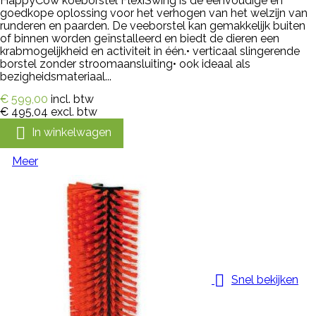
HappyCow koeborstel FlexiSwing is de eenvoudige en
goedkope oplossing voor het verhogen van het welzijn van
runderen en paarden. De veeborstel kan gemakkelijk buiten
of binnen worden geïnstalleerd en biedt de dieren een
krabmogelijkheid en activiteit in één.• verticaal slingerende
borstel zonder stroomaansluiting• ook ideaal als
bezigheidsmateriaal...
€ 599,00
incl. btw
€ 495,04
excl. btw

In winkelwagen
Meer

Snel bekijken