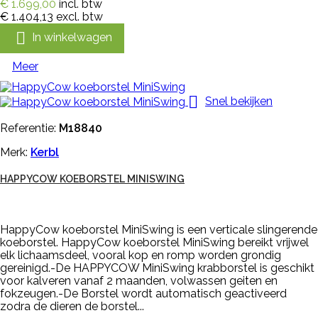
€ 1.699,00
incl. btw
€ 1.404,13
excl. btw

In winkelwagen
Meer

Snel bekijken
Referentie:
M18840
Merk:
Kerbl
HAPPYCOW KOEBORSTEL MINISWING
HappyCow koeborstel MiniSwing is een verticale slingerende
koeborstel. HappyCow koeborstel MiniSwing bereikt vrijwel
elk lichaamsdeel, vooral kop en romp worden grondig
gereinigd.-De HAPPYCOW MiniSwing krabborstel is geschikt
voor kalveren vanaf 2 maanden, volwassen geiten en
fokzeugen.-De Borstel wordt automatisch geactiveerd
zodra de dieren de borstel...