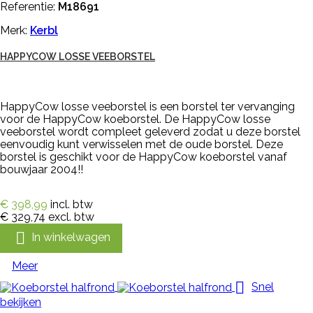
Referentie:
M18691
Merk:
Kerbl
HAPPYCOW LOSSE VEEBORSTEL
HappyCow losse veeborstel is een borstel ter vervanging
voor de HappyCow koeborstel. De HappyCow losse
veeborstel wordt compleet geleverd zodat u deze borstel
eenvoudig kunt verwisselen met de oude borstel. Deze
borstel is geschikt voor de HappyCow koeborstel vanaf
bouwjaar 2004!!
€ 398,99
incl. btw
€ 329,74
excl. btw

In winkelwagen
Meer

Snel
bekijken