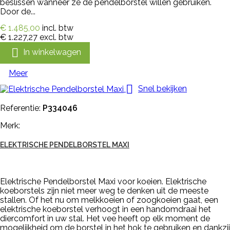
beslissen wanneer ze de pendelborstel willen gebruiken.
Door de...
€ 1.485,00
incl. btw
€ 1.227,27
excl. btw

In winkelwagen
Meer

Snel bekijken
Referentie:
P334046
Merk:
ELEKTRISCHE PENDELBORSTEL MAXI
Elektrische Pendelborstel Maxi voor koeien. Elektrische
koeborstels zijn niet meer weg te denken uit de meeste
stallen. Of het nu om melkkoeien of zoogkoeien gaat, een
elektrische koeborstel verhoogt in een handomdraai het
diercomfort in uw stal. Het vee heeft op elk moment de
mogelijkheid om de borstel in het hok te gebruiken en dankzij