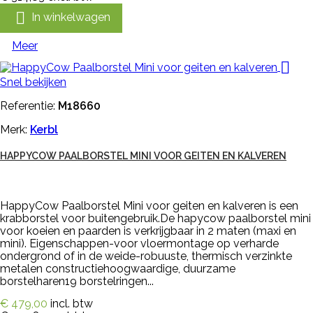

In winkelwagen
Meer

Snel bekijken
Referentie:
M18660
Merk:
Kerbl
HAPPYCOW PAALBORSTEL MINI VOOR GEITEN EN KALVEREN
HappyCow Paalborstel Mini voor geiten en kalveren is een
krabborstel voor buitengebruik.De hapycow paalborstel mini
voor koeien en paarden is verkrijgbaar in 2 maten (maxi en
mini). Eigenschappen-voor vloermontage op verharde
ondergrond of in de weide-robuuste, thermisch verzinkte
metalen constructiehoogwaardige, duurzame
borstelharen19 borstelringen...
€ 479,00
incl. btw