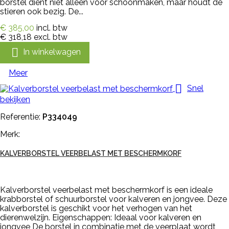
borstel dient niet alleen voor schoonmaken, maar houdt de
stieren ook bezig. De...
€ 385,00
incl. btw
€ 318,18
excl. btw

In winkelwagen
Meer

Snel
bekijken
Referentie:
P334049
Merk:
KALVERBORSTEL VEERBELAST MET BESCHERMKORF
Kalverborstel veerbelast met beschermkorf is een ideale
krabborstel of schuurborstel voor kalveren en jongvee. Deze
kalverborstel is geschikt voor het verhogen van het
dierenwelzijn. Eigenschappen: Ideaal voor kalveren en
jongvee De borstel in combinatie met de veerplaat wordt