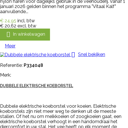
nylon haren voor dagelijks gebruik in de veehouderij. Vanaf 1
januari 2026 gelden binnen het programma "Vitaal Kalf"
aanvullende...
€ 24,95
incl. btw
€ 20,62
excl. btw

In winkelwagen
Meer

Snel bekijken
Referentie:
P334048
Merk:
DUBBELE ELEKTRISCHE KOEBORSTEL
Dubbele elektrische koeborstel voor koeien. Elektrische
koeborstels zijn niet meer weg te denken uit de meeste
stallen. Of het nu om melkkoeien of zoogkoeien gaat, een
elektrische koeborstel verhoogt in een handomdraai het
diercomfort in uw stal. Het vee heeft op elk moment de