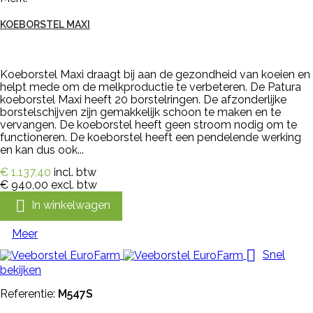
KOEBORSTEL MAXI
Koeborstel Maxi draagt bij aan de gezondheid van koeien en
helpt mede om de melkproductie te verbeteren. De Patura
koeborstel Maxi heeft 20 borstelringen. De afzonderlijke
borstelschijven zijn gemakkelijk schoon te maken en te
vervangen. De koeborstel heeft geen stroom nodig om te
functioneren. De koeborstel heeft een pendelende werking
en kan dus ook...
€ 1.137,40
incl. btw
€ 940,00
excl. btw

In winkelwagen
Meer

Snel
bekijken
Referentie:
M547S