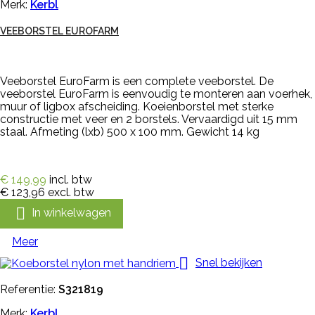
Merk:
Kerbl
VEEBORSTEL EUROFARM
Veeborstel EuroFarm is een complete veeborstel. De
veeborstel EuroFarm is eenvoudig te monteren aan voerhek,
muur of ligbox afscheiding. Koeienborstel met sterke
constructie met veer en 2 borstels. Vervaardigd uit 15 mm
staal. Afmeting (lxb) 500 x 100 mm. Gewicht 14 kg
€ 149,99
incl. btw
€ 123,96
excl. btw

In winkelwagen
Meer

Snel bekijken
Referentie:
S321819
Merk:
Kerbl