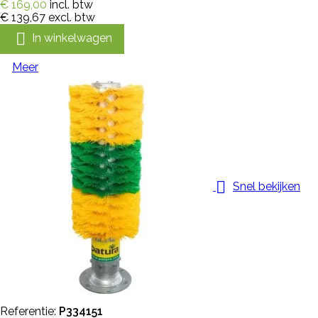
€ 169,00
incl. btw
€ 139,67
excl. btw

In winkelwagen
Meer

Snel bekijken
Referentie:
P334151