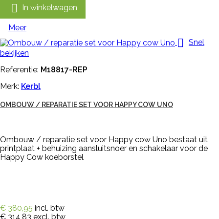

In winkelwagen
Meer

Snel
bekijken
Referentie:
M18817-REP
Merk:
Kerbl
OMBOUW / REPARATIE SET VOOR HAPPY COW UNO
Ombouw / reparatie set voor Happy cow Uno bestaat uit
printplaat + behuizing aansluitsnoer en schakelaar voor de
Happy Cow koeborstel
€ 380,95
incl. btw
€ 314,83
excl. btw