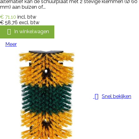
alternatief kan de schuurplaat met 2 stevige klemmen (Ø 60
mm) aan buizen of...
€ 71,10
incl. btw
€ 58,76
excl. btw

In winkelwagen
Meer

Snel bekijken