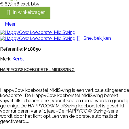
€ 673,96
excl. btw

In winkelwagen
Meer

Snel bekijken
Referentie:
M18850
Merk:
Kerbl
HAPPYCOW KOEBORSTEL MIDISWING
HappyCow koeborstel MidiSwing is een verticale slingerende
koeborstel. De HappyCow koeborstel MidiSwing bereikt
vrijwel elk lichaamsdeel, vooral kop en romp worden grondig
gereinigd.De HAPPYCOW MidiSwing koeborstel is geschikt
voor runderen vanaf 1 jaar. -De HAPPYCOW Swing-serie
wordt door het licht optillen van de borstel automatisch
geactiveerd....