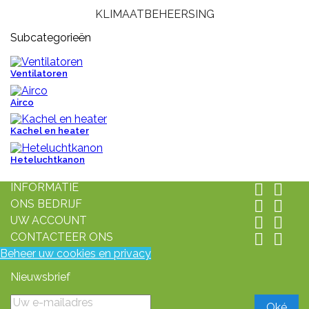
KLIMAATBEHEERSING
Subcategorieën
Ventilatoren
Airco
Kachel en heater
Heteluchtkanon
INFORMATIE


ONS BEDRIJF


UW ACCOUNT


CONTACTEER ONS


Beheer uw cookies en privacy
Nieuwsbrief