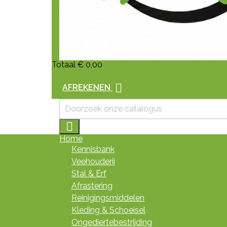
Totaal
€ 0,00

AFREKENEN

Home
Kennisbank
Veehouderij
Stal & Erf
Afrastering
Reinigingsmiddelen
Kleding & Schoeisel
Ongediertebestrijding