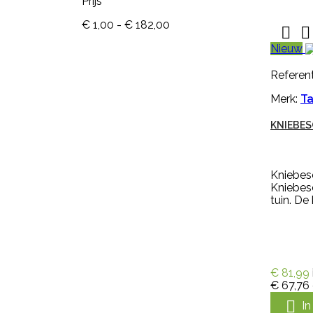
Prijs
€ 1,00 - € 182,00


Nieuw

Snel
Referent
bekijken
Merk:
Ta
Referentie:
M643-G
KNIEBES
NEKPLAATJE BLANCO GEEL
Kniebesc
Nekplaatje blanco geel is geschikt
Kniebes
voor om de hals van schapen,
tuin. De
geiten of koeien. Dit nekplaatje
zonder nummer is gemaakt van
kwaliteits EVA, duidelijk afleesbaar
en makkelijk aan te brengen. Een
nekplaatje wordt vaak door
een rubber nekkoord / karrubber
€ 81,99
(nr. M608) of nylon nekkoord (nr.
€ 67,76
M1061) met een harpsluitting (nr.
30005) of een simplex-haakje (

I