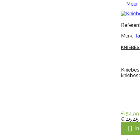
Meer
met kruisperforatie. Deze
kalverspeen is transparant en
heeft een lengte van 10 cm
€ 1,35
incl. btw
Referent
€ 1,12
excl. btw

Merk:
Ta
In winkelwagen
KNIEBE
Meer

Snel bekijken
Kniebes
kniebes
Referentie:
M297256
Merk:
Keron
HANDSCHOEN KERON FLETEX
€ 54,99
€ 45,45
Handschoen Keron Fletex is een
volledig gecoat latex met

I
katoenen voering, licht, flexibel en
zweetabsorberend. De