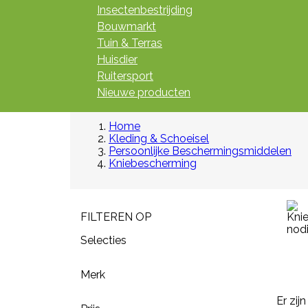
Insectenbestrijding
Bouwmarkt
Tuin & Terras
Huisdier
Ruitersport
Nieuwe producten
Home
Kleding & Schoeisel
Persoonlijke Beschermingsmiddelen
Kniebescherming
FILTEREN OP
Selecties
Merk
Er zij