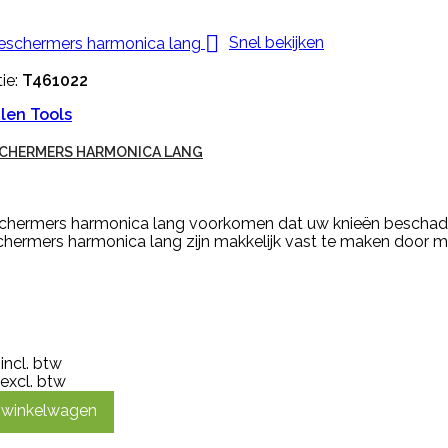

Snel bekijken
ie:
T461022
len Tools
SCHERMERS HARMONICA LANG
chermers harmonica lang voorkomen dat uw knieën beschadigen
chermers harmonica lang zijn makkelijk vast te maken door m
incl. btw
excl. btw
n winkelwagen