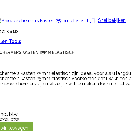

Snel bekijken
ie:
KB10
len Tools
CHERMERS KASTEN 25MM ELASTISCH
hermers kasten 25mm elastisch zijn ideaal voor als u langd
chermers kasten 25mm elastisch voorkomen dat uw knieën bes
 kniebeschermers zijn makkelijk vast te maken door middel v
incl. btw
excl. btw
n winkelwagen