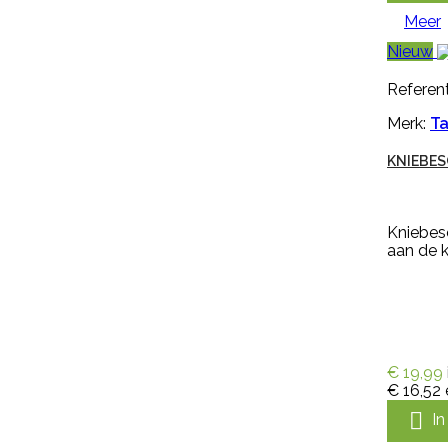
middel is zeer breed inzetbaar
tegen de meest voorkomende
Meer
lastige onkruiden zoals
Nieuw
paardenbloemen, brandnetels,
heermoes, distels en zevenblad....
Referent
€ 36,95
incl. btw
€ 30,54
excl. btw
Merk:
Ta

In winkelwagen
KNIEBES
Meer
Kniebesc

Snel bekijken
aan de k
Referentie:
M1477
Merk:
Kerbl
KALVERSPEEN HONING
€ 19,99
TRANSPARANT 10 CM
€ 16,52

I
Kalverspeen honing transparant
10 cm is een speen van rubber