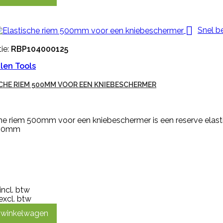

Snel b
ie:
RBP104000125
len Tools
CHE RIEM 500MM VOOR EEN KNIEBESCHERMER
che riem 500mm voor een kniebeschermer is een reserve elast
500mm
incl. btw
excl. btw
n winkelwagen