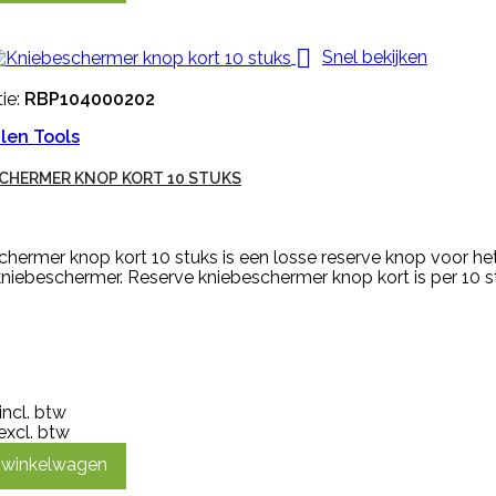

Snel bekijken
ie:
RBP104000202
len Tools
CHERMER KNOP KORT 10 STUKS
hermer knop kort 10 stuks is een losse reserve knop voor he
niebeschermer. Reserve kniebeschermer knop kort is per 10 st
incl. btw
excl. btw
n winkelwagen