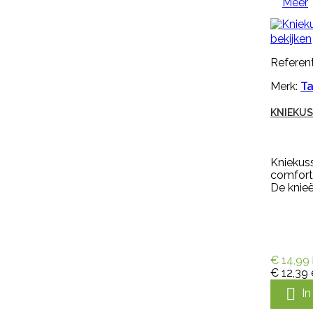
Meer
handschoen Keron Fletex is zeer
elastisch en vloeistofdicht en
heeft een lange kap, voor
bekijken
optimale bescherming van
onderarmen. De handschoen
Referent
heeft een geruwde en dubbel
gedompelde hand voor goede
Merk:
Ta
grip bij natte en droge
omstandigheden en is...
KNIEKU
€ 5,99
incl. btw
€ 4,95
excl. btw

In winkelwagen
Kniekus
comfort
Meer
De knie

Snel bekijken
€ 14,99
€ 12,39
Referentie:
IN-PYR-91081A

I
Merk:
Edialux