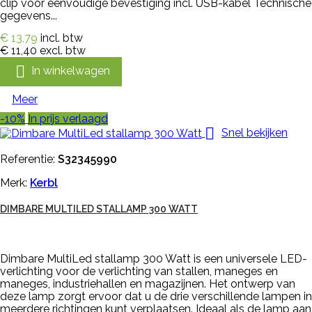
clip voor eenvoudige bevestiging incl. USB-kabel Technische
gegevens...
€ 13,79
incl. btw
€ 11,40
excl. btw

In winkelwagen
Meer
-10%
In prijs verlaagd

Snel bekijken
Referentie:
S32345990
Merk:
Kerbl
DIMBARE MULTILED STALLAMP 300 WATT
Dimbare MultiLed stallamp 300 Watt is een universele LED-
verlichting voor de verlichting van stallen, maneges en
maneges, industriehallen en magazijnen. Het ontwerp van
deze lamp zorgt ervoor dat u de drie verschillende lampen in
meerdere richtingen kunt verplaatsen. Ideaal als de lamp aan