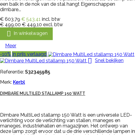
een balk in de nok van de stal hangt Eigenschappen
dimbare...
€ 603,79
€ 543,41
incl. btw
€ 499,00
€ 449,10
excl. btw

In winkelwagen
Meer
-10%
In prijs verlaagd

Snel bekijken
Referentie:
S32345985
Merk:
Kerbl
DIMBARE MULTILED STALLAMP 150 WATT
Dimbare MultiLed stallamp 150 Watt is een universele LED-
verlichting voor de verlichting van stallen, maneges en
maneges, industriehallen en magazijnen. Het ontwerp van
deze lamp zorgt ervoor dat u de drie verschillende lampen in