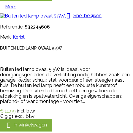
Meer

Snel bekijken
Referentie:
S32345606
Merk:
Kerbl
BUITEN LED LAMP OVAAL 5.5W
Buiten led lamp ovaal 5.5W is ideaal voor
doorgangsgebieden die verlichting nodig hebben zoals een
garage, kelder, schuur, stal, voordeur of een steegje naast
huis. De buiten led lamp heeft een robuuste kunststof
behuizing. De buiten led lamp heeft een gesatineerde
afdekking en is spatwaterdicht. Overige eigenschappen:
plafond- of wandmontage - voorzien...
€ 11,99
incl. btw
€ 9,91
excl. btw

In winkelwagen