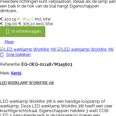
meerdere richtingen kunt verplaatsen. Ideaal als de lamp aan
een balk in de nok van de stal hangt Eigenschappen
dimbare...
€ 410,19
€ 369,17
incl. btw
€ 339,00
€ 305,10
excl. btw

In winkelwagen
Meer

Snel bekijken
Referentie:
EQ-OEQ-01148/M345603
Merk:
Kerbl
LED WERKLAMP WORKFIRE 3W
LED werklamp Workfire 3W is een handige looplamp of
werklamp. Deze LED werklamp Workfire 3W heeft een zeer
krachtige lichtstraal. Eigenschappen: heldere 3 watt COB-
LED 3 aanvullende leds in de lampenkop maken een