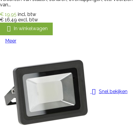
van...
€ 19,95
incl. btw
€ 16,49
excl. btw

In winkelwagen
Meer

Snel bekijken