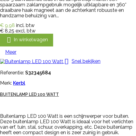
spaarzaam zaklampgebruik mogelijk uitklapbare en 360°
draaibare haak magneet aan de achterkant robuuste en
handzame behuizing van...
€ 9,98
incl. btw
€ 8,25
excl. btw

In winkelwagen
Meer

Snel bekijken
Referentie:
S32345684
Merk:
Kerbl
BUITENLAMP LED 100 WATT
Buitenlamp LED 100 Watt is een schijnwerper voor buiten.
Deze buitenlamp LED 100 Watt is ideaal voor het verlichten
van erf, tuin, stal, schuur, overkapping, etc. Deze buitenlamp
heeft een compact design en is zeer zuinig in gebruik.