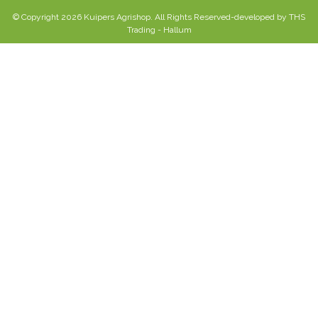
© Copyright 2026 Kuipers Agrishop. All Rights Reserved-developed by THS
Trading - Hallum