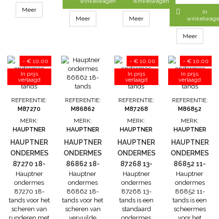
met het
paarden en
van 3mm. Dit
winkelwagen
winkelwagen
bovenmes
het fijn
Hauptner
Meer

In
86833
scheren van
ondermes
Meer
Meer
winkelwag
runderen
86832 wordt
Snijhoogte: 3
gebruikt met
Meer
mm Wordt
het Hauptner
gebruikt met
bovenmes
- € 10,00
- € 10,00
- € 10,00
bovenmes
86833 17-
86833
tands
In prijs
In prijs
In prijs
verlaagd
verlaagd
verlaagd
REFERENTIE:
REFERENTIE:
REFERENTIE:
REFERENTIE:
M87270
M86862
M87268
M86852
MERK:
MERK:
MERK:
MERK:
HAUPTNER
HAUPTNER
HAUPTNER
HAUPTNER
HAUPTNER
HAUPTNER
HAUPTNER
HAUPTNER
ONDERMES
ONDERMES
ONDERMES
ONDERMES
87270 18-
86862 18-
87268 13-
86852 11-
Hauptner
Hauptner
Hauptner
Hauptner
TANDS
TANDS
TANDS
TANDS
ondermes
ondermes
ondermes
ondermes
87270 18-
86862 18-
87268 13-
86852 11-
tands voor het
tands voor het
tands is een
tands is een
scheren van
scheren van
standaard
scheermes
runderen met
vervuilde
ondermes
voor het