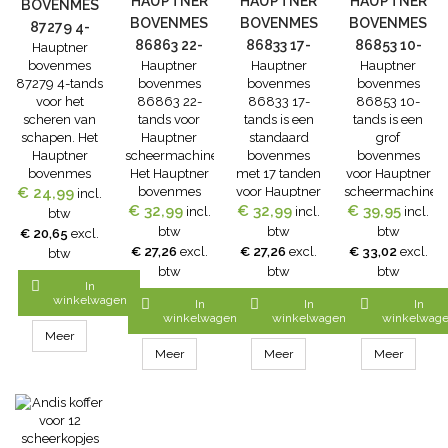
HAUPTNER
HAUPTNER
HAUPTNER
BOVENMES
BOVENMES
BOVENMES
BOVENMES
87279 4-
86863 22-
86833 17-
86853 10-
Hauptner
TANDS
bovenmes
Hauptner
Hauptner
Hauptner
TANDS
TANDS
TANDS
87279 4-tands
bovenmes
bovenmes
bovenmes
voor het
86863 22-
86833 17-
86853 10-
scheren van
tands voor
tands is een
tands is een
schapen. Het
Hauptner
standaard
grof
Hauptner
scheermachines.
bovenmes
bovenmes
bovenmes
Het Hauptner
met 17 tanden
voor Hauptner
€ 24,99
87279 met 4
bovenmes
voor Hauptner
scheermachines.
incl.
tanden voor
86863 met 22
€ 32,99
scheermachines.
€ 32,99
€ 39,95
Hauptner
incl.
incl.
incl.
btw
het
tanden is
Het Hauptner
bovenmes
btw
btw
btw
€ 20,65
excl.
schaapscheren
uiterst
bovenmes
met 10 tanden
€ 27,26
excl.
€ 27,26
excl.
€ 33,02
excl.
btw
wordt gebruikt
geschikt voor
86833 17-
is te gebruiken
btw
btw
btw
met Hauptner
het scheren
tands kan met
samen met

In
ondermes
van koeien,
de
Hauptner
winkelwagen



In
In
In
87268, 87270,
paarden of
ondermessen
ondermes
winkelwagen
winkelwagen
winkelwag
87272.
grote honden.
86832,
86852
Meer
Hauptner
86842,
Meer
Meer
Meer
bovenmes
86844,
86863 is te
86854 en
gebruiken met
86872
Hauptner
gebruikt
ondermes
worden