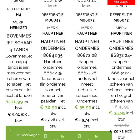
verlaagd
REFERENTIE:
H4
REFERENTIE:
REFERENTIE:
REFERENTIE:
M86842
M86872
M86832
MERK:
HEINIGER
MERK:
MERK:
MERK:
HAUPTNER
HAUPTNER
HAUPTNER
BOVENMES
HAUPTNER
HAUPTNER
HAUPTNER
JET SCHAAP
ONDERMES
ONDERMES
ONDERMES
4 TANDS
86842 35
86872 28
86832 24-
Bovenmes Jet
schaap 4
Hauptner
Hauptner
Hauptner
TANDS
TANDS
TANDS
tands is een
ondermes
ondermes
ondermes
mes voor het
86842 35
86872 28
86832 24-
scheren van
tands is een
tands is het
tands voor het
schapen. Het
fijn ondermes
meest
scheren van
bovenmes Jet
voor het
gebruikte
schone koeien
heeft 4 tanden
scheren van
scheermes.
en het grof
€ 11,99
en wordt in
paarden. Het
Ondermes
scheren van
incl.
combinatie
€ 32,99
ondermes
€ 35,99
86872 wordt
paarde. Het
€ 45,95
incl.
incl.
btw
gebruikt met
86842 heeft
standaard
€ 35,95
Hauptner
incl.
btw
btw
€ 9,91
excl.
de Heiniger
een snijhoogte
geleverd bij de
ondermes
btw
€ 27,26
excl.
€ 29,74
excl.
btw
Charger of
van 3 mm. Dit
Hauptner
86832 met 24
€ 37,98
btw
btw
Ovina.
ondermes
2000, voor het
tanden scheert

In
€ 29,71
excl.
wordt gebruikt
scheren van
op een hoogte
winkelwagen


In
In
btw