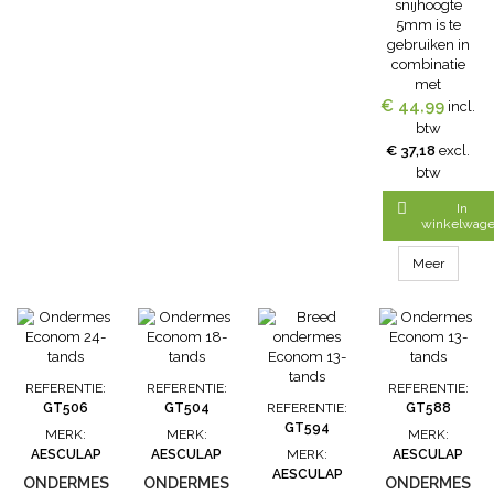
snijhoogte
5mm is te
gebruiken in
combinatie
met
€ 44,99
bovenmes:-
incl.
GT 505,
btw
gemiddeld
€ 37,18
excl.
vertand, voor
btw
grotere
honden en

In
geiten(5 mm
winkelwag
scheerhoogte)
Meer
REFERENTIE:
REFERENTIE:
REFERENTIE:
GT506
GT504
REFERENTIE:
GT588
GT594
MERK:
MERK:
MERK:
AESCULAP
AESCULAP
MERK:
AESCULAP
AESCULAP
ONDERMES
ONDERMES
ONDERMES