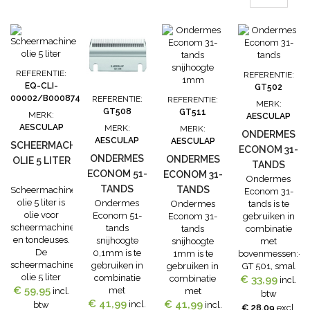
REFERENTIE:
REFERENTIE:
EQ-CLI-
GT502
00002/B000874
REFERENTIE:
REFERENTIE:
MERK:
GT508
GT511
MERK:
AESCULAP
AESCULAP
MERK:
MERK:
ONDERMES
AESCULAP
AESCULAP
SCHEERMACHINE
ECONOM 31-
ONDERMES
ONDERMES
OLIE 5 LITER
TANDS
ECONOM 51-
ECONOM 31-
Ondermes
TANDS
TANDS
Scheermachine
Econom 31-
olie 5 liter is
Ondermes
Ondermes
tands is te
SNIJHOOGTE
SNIJHOOGTE
olie voor
Econom 51-
Econom 31-
gebruiken in
0,1MM
1MM
scheermachines
tands
tands
combinatie
en tondeuses.
snijhoogte
snijhoogte
met
De
0,1mm is te
1mm is te
bovenmessen:-
scheermachine
gebruiken in
gebruiken in
GT 501, smal
olie 5 liter
combinatie
combinatie
€ 33,99
vertand, voor
incl.
€ 59,95
Smeert
met
incl.
met
runderen en
btw
uitstekend, is
bovenmes- GT
€ 41,99
€ 41,99
bovenmes:-
paarden(standaa
incl.
btw
incl.
€ 28,09
excl.