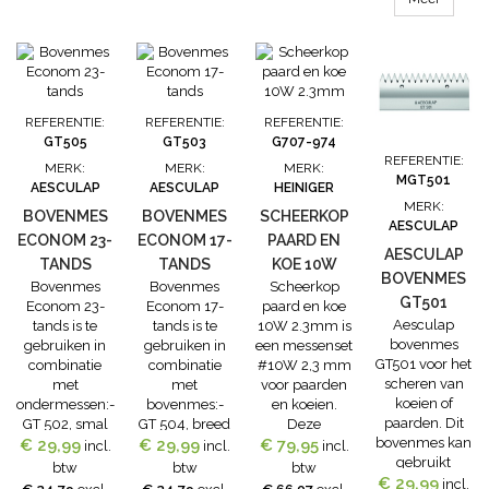
Econom)
REFERENTIE:
REFERENTIE:
REFERENTIE:
GT505
GT503
G707-974
REFERENTIE:
MERK:
MERK:
MERK:
MGT501
AESCULAP
AESCULAP
HEINIGER
MERK:
BOVENMES
BOVENMES
SCHEERKOP
AESCULAP
ECONOM 23-
ECONOM 17-
PAARD EN
AESCULAP
TANDS
TANDS
KOE 10W
BOVENMES
Bovenmes
Bovenmes
Scheerkop
2.3MM
GT501
Econom 23-
Econom 17-
paard en koe
Aesculap
tands is te
tands is te
10W 2.3mm is
bovenmes
gebruiken in
gebruiken in
een messenset
GT501 voor het
combinatie
combinatie
#10W 2,3 mm
scheren van
met
met
voor paarden
koeien of
ondermessen:-
bovenmes:-
en koeien.
paarden. Dit
GT 502, smal
GT 504, breed
Deze
bovenmes kan
€ 29,99
vertand, voor
€ 29,99
vertand, Het
€ 79,95
scheerkop is
incl.
incl.
incl.
gebruikt
paarden en
bovenmes
geschikt voor
btw
btw
btw
€ 29,99
worden met
runderen(voor
econom 17-
de Heiniger
incl.