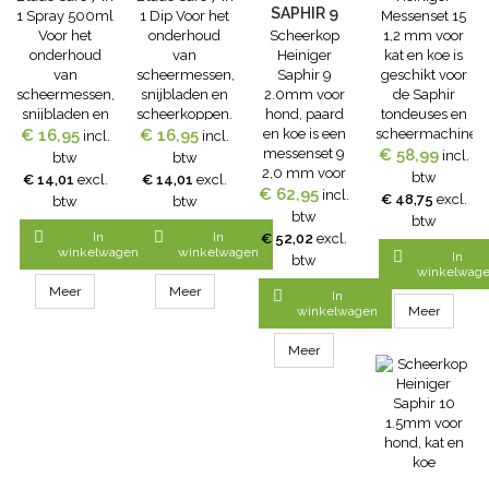
SAPHIR 9
1 Spray 500ml
1 Dip Voor het
Messenset 15
EN KOE
Voor het
onderhoud
Scheerkop
1,2 mm voor
2.0MM VOOR
onderhoud
van
Heiniger
kat en koe is
HOND,
van
scheermessen,
Saphir 9
geschikt voor
PAARD EN
scheermessen,
snijbladen en
2.0mm voor
de Saphir
KOE
snijbladen en
scheerkoppen.
hond, paard
tondeuses en
scheerkoppen.
€ 16,95
€ 16,95
Clip 'N Care
en koe is een
scheermachines.
incl.
incl.
Clip 'N Care
Blade Care 7 in
messenset 9
€ 58,99
deze
incl.
btw
btw
Blade Care 7 in
1 Dip is
2,0 mm voor
scheerkop
btw
€ 14,01
excl.
€ 14,01
excl.
1 Spray is
speciaal
€ 62,95
honden,
passen ook
incl.
€ 48,75
excl.
btw
btw
speciaal
gemaakt om
paarden en
verschillende
btw
btw
gemaakt om
de levensduur
koeien. Deze
opzetkammen.


In
In
€ 52,02
excl.
de levensduur
van
scheerkop is
winkelwagen
winkelwagen

In
btw
van
scheermessen,
geschikt voor
winkelwag
scheermessen,
snijbladen en
de Saphir
Meer
Meer

In
snijbladen en
scheerkoppen
tondeuses en
winkelwagen
Meer
scheerkoppen
te verlengen
scheermachines.
te verlengen
en langer in
Meer
en langer in
top condie te
top condie te
houden. De
houden. De
oplossing
oplossing
reinigt, smeert,
koelt, reinigt
koelt en
de messen
verzorgt het
snel, smeert
metaal, zodat