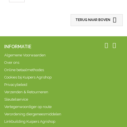
scheerkopjes
#12370

TERUG NAAR BOVEN


INFORMATIE
Algemene Voorwaarden
Over ons
Online betaalmethodes
Cookies bij Kuipers Agrishop
Privacybeleid
Verzenden & Retourneren
Sleutelservice
Vertegenwoordiger op route
Verordening diergeneesmiddelen
Linkbuilding Kuipers Agrishop