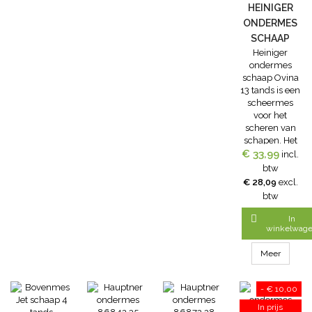
HEINIGER
ONDERMES
SCHAAP
Heiniger
OVINA 13
ondermes
TANDS
schaap Ovina
13 tands is een
scheermes
voor het
scheren van
schapen. Het
€ 33,99
Heiniger
incl.
ondermes
btw
wordt gebruikt
€ 28,09
excl.
in combinatie
btw
met Heiniger
bovenmes Jet

In
of Edge.77mm
winkelwag
brede
multifunctionele
Meer
kam.
- € 10,00
In prijs