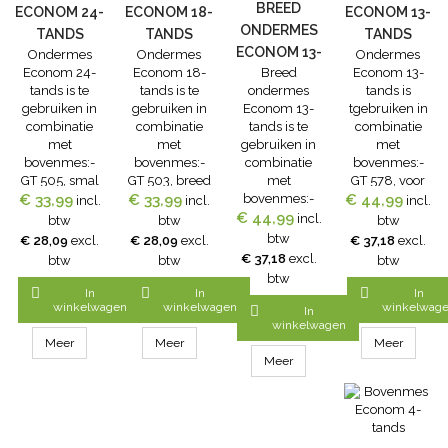
BREED
ECONOM 24-
ECONOM 18-
ECONOM 13-
ONDERMES
TANDS
TANDS
TANDS
ECONOM 13-
Ondermes
Ondermes
Ondermes
Econom 24-
Econom 18-
Breed
Econom 13-
TANDS
tands is te
tands is te
ondermes
tands is
gebruiken in
gebruiken in
Econom 13-
tgebruiken in
combinatie
combinatie
tands is te
combinatie
met
met
gebruiken in
met
bovenmes:-
bovenmes:-
combinatie
bovenmes:-
GT 505, smal
GT 503, breed
met
GT 578, voor
€ 33,99
vertand, voor
€ 33,99
vertand, voor
bovenmes:-
€ 44,99
het scheren
incl.
incl.
incl.
runderen,
runderen,
€ 44,99
GT 578, voor
van schapen,
incl.
btw
btw
btw
honden, geiten
schapen met
het scheren
speciaal voor
btw
€ 28,09
excl.
€ 28,09
excl.
€ 37,18
excl.
en alpaca's (3
fijne wol en
van schapen,
de
€ 37,18
excl.
btw
btw
btw
mm
enkele
speciaal voor
schapenscheerko
btw
scheerhoogte)
schapen
de
3,5 mm



In
In
In
(standaard set
schapenscheerkop,
scheerhoogte(st
winkelwagen
winkelwagen
winkelwag

In
voor GT475)
3,5 mm
set voor
winkelwagen
scheerhoogte(standaard
GT494)
Meer
Meer
Meer
set voor
Meer
GT494)