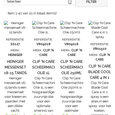

Selecteer
FILTER
Item 1-41 van 41 in totaal item(s)
REFERENTIE:
REFERENTIE:
REFERENTIE:
SS127
V809018
V809016
REFERENTIE:
V801510
MERK:
MERK:
CLIP 'N
MERK:
CLIP 'N
HEINIGER
CARE
CARE
MERK:
CLIP 'N
CARE
HEINIGER
CLIP 'N CARE
CLIP 'N CARE
CLIP 'N CARE
MESSENSET
SCHEERMACHINE
SCHEERMACHINE
BLADE COOL
18-15 TANDS
OLIE 1L
OLIE 250ML
CARE 4 IN 1
Heiniger
Clip 'N Care
Clip 'N Care
messenset 18-
Scheermachine
Scheermachine
Clip 'N Care
SPRAY
15 tands is een
Olie 1L is een
Olie 250ml is
Blade Cool
messenset
hoogwaardige
een
Care 4 in 1
voor koeien en
zuurvrije olie
hoogwaardige
spray is een
paarden met
voor een
zuurvrije olie
alles in één
een dikke
optimale
voor een
spray: voor het
vacht.
smering van
optimale
koelen,