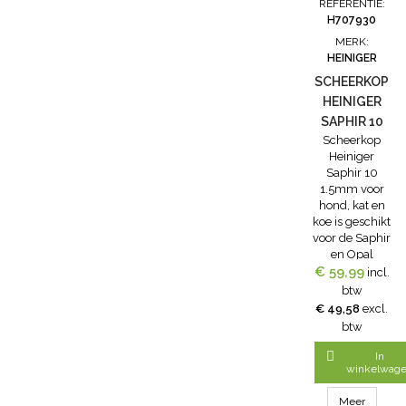
REFERENTIE:
en verzorgt
de messen
H707930
het metaal,
(snijbladen)...
MERK:
zodat...
HEINIGER
SCHEERKOP
HEINIGER
SAPHIR 10
Scheerkop
1.5MM VOOR
Heiniger
HOND, KAT
Saphir 10
EN KOE
1.5mm voor
hond, kat en
koe is geschikt
voor de Saphir
en Opal
€ 59,99
tondeuses en
incl.
scheermachines.
btw
Op deze
€ 49,58
excl.
scheerkop
btw
passen ook
verschillende

In
opzetkammen.
winkelwag
Meer