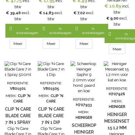
Scheerhoogte
€ 47,75
scheermessen
€ 17,95
€ 8,49
smering van
reinigen en
incl.
incl.
incl.
2-4 mm.
en tondeuse
scheermessen
€ 10,89
conserveren
incl.
btw
btw
btw
Bovenmes 15
kopjes. Clip 'N
en tondeuse
van
btw
€ 39,46
excl.
€ 14,83
excl.
€ 7,02
excl.
tand en
Care
kopjes. Clip 'N
scheermessen,
€ 9,00
excl.
btw
btw
btw
ondermes 18
Scheermachine
Care
snijbladen en
btw
tand.
Olie is tevens
Scheermachine
scheerkoppen.



In
In
In
geschikt voor
Olie is tevens
Spray (tijdens
winkelwagen
winkelwagen
winkelwagen

In
het oliën van
geschikt voor
het scheren)
winkelwag
bewegende
het oliën van
eenvoudig
Meer
Meer
Meer
delen in de
bewegende
door de
Meer
scheerkop,
delen in de
snijbladen en
raadpleeg
scheerkop,
ze blijven in
hiervoor de
raadpleeg
topconditie.
gebruiksaanwijzing
hiervoor de
Binnen enkele
van uw
gebruiksaanwijzing
seconden zijn
scheermachine.
van uw
de
REFERENTIE:
REFERENTIE:
Geschikt voor
scheermachine.
scheerbladen
V801501
V801505
REFERENTIE:
alle typen
Geschikt voor
/
H707926
MERK:
CLIP 'N
MERK:
CLIP 'N
scheermachines
alle typen
scheerkoppen
REFERENTIE:
CARE
CARE
MERK:
en
scheermachines
schoon,
H707933
HEINIGER
tondeuses....
en
geolied en
CLIP 'N CARE
CLIP 'N CARE
MERK:
tondeuses....
klaar voor
HEINIGER
BLADE CARE
BLADE CARE
HEINIGER
(verder)
MESSENSET
7 IN 1 SPRAY
7 IN 1 DIP
gebruik. Ook
SCHEERKOP
15 1,2 MM
Clip 'N Care
Clip 'N Care
500ML
te...
HEINIGER
Blade Care 7 in
Blade Care 7 in
Heiniger
VOOR KAT