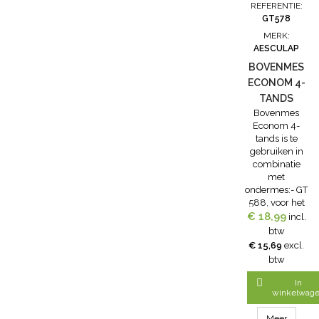
REFERENTIE:
GT578
MERK:
AESCULAP
BOVENMES
ECONOM 4-
TANDS
Bovenmes
Econom 4-
tands is te
gebruiken in
combinatie
met
ondermes:- GT
588, voor het
€ 18,99
scheren van
incl.
schapen,
btw
speciaal voor
€ 15,69
excl.
de
btw
schapenscheerko
3,5 mm

In
scheerhoogte(st
winkelwag
set voor GT494
schapenscheerm
Meer