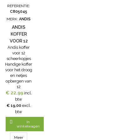
86862
REFERENTIE:
C805045
MERK:
ANDIS
ANDIS
KOFFER
VOOR 12
Andis koffer
SCHEERKOPJES
voor 12
scheerkopjes
Handige koffer
voor het droog
en netjes
opbergen van
12
€ 22,99
scheerkopjes.
incl.
Handig in uw
btw
trimsalon. Alle
€ 19,00
excl.
scheerkopjes
btw
op 1 plaats
bewaren.

In
Koffer wordt
winkelwagen
geleverd
zonder
Meer