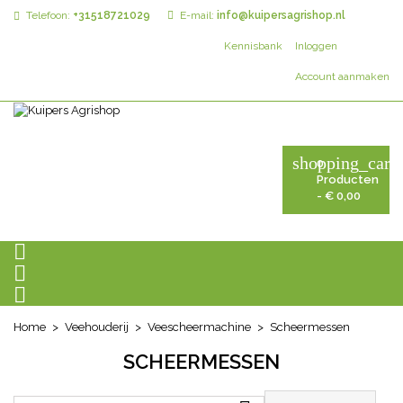
Telefoon:
+31518721029
E-mail:
info@kuipersagrishop.nl
Kennisbank
Inloggen
Account aanmaken
shopping_cart
0
Producten
- € 0,00



Home
Veehouderij
Veescheermachine
Scheermessen
SCHEERMESSEN